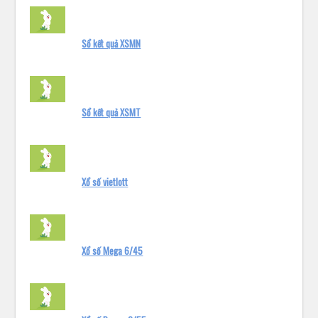
Sổ kết quả XSMN
Sổ kết quả XSMT
Xổ số vietlott
Xổ số Mega 6/45