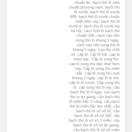
chuẩn ăn
,
bạch thủ lô siêu
chuẩn phương nam
,
bạch thủ
lô xsmb
,
bạch thủ lô xsmb
999
,
bạch thủ lô xsmb chuẩn
nhất hôm nay
,
bạch thủ lô
xsmb tt
,
bạch thủ lô xsmb vip
hà nội
,
cách tính lô bạch thủ
chuẩn 100
,
cách vào tiền
song thủ lô khung 3 ngày
,
cách vào tiền song thủ lô
khung 5 ngày
,
Cao thủ chốt
số
,
cặp lô
,
cặp lô mb
,
cap lo
mien bac
,
Cặp lô song thủ
,
cap lo song thu dep nhat hom
nay
,
Cặp lô song thủ miền
bắc
,
cặp lô song thủ nuôi
khung 2 ngày
,
cặp lô tô mb
,
cặp lô tô xsmb
,
Cặp song thủ
lô
,
căp song thủ lô vip
,
cầu
bạch thủ lô 4 ngày
,
cau bach
thu lo an giang
,
cầu bạch thủ
lô miền bắc 3 càng
,
cầu bạch
thủ lô miền bắc âm nhất
,
cầu
bạch thủ lô xổ số 02
,
cầu
bạch thủ lô xổ số 100
,
cầu
bạch thủ lô xổ số 3 miền
,
cầu
bạch thủ lô xổ số ăn giang
,
cầu bạch thủ lô xổ số miền