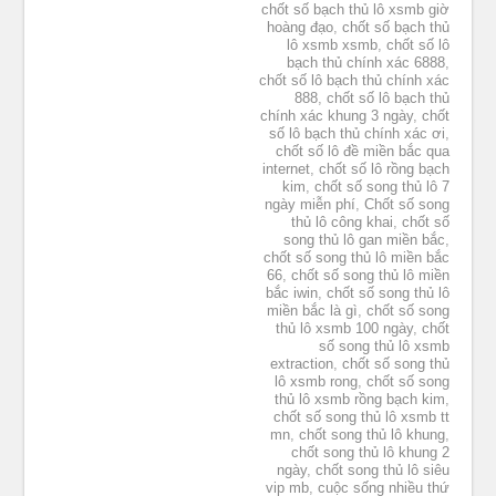
chốt số bạch thủ lô xsmb giờ
hoàng đạo
,
chốt số bạch thủ
lô xsmb xsmb
,
chốt số lô
bạch thủ chính xác 6888
,
chốt số lô bạch thủ chính xác
888
,
chốt số lô bạch thủ
chính xác khung 3 ngày
,
chốt
số lô bạch thủ chính xác ơi
,
chốt số lô đề miền bắc qua
internet
,
chốt số lô rồng bạch
kim
,
chốt số song thủ lô 7
ngày miễn phí
,
Chốt số song
thủ lô công khai
,
chốt số
song thủ lô gan miền bắc
,
chốt số song thủ lô miền bắc
66
,
chốt số song thủ lô miền
bắc iwin
,
chốt số song thủ lô
miền bắc là gì
,
chốt số song
thủ lô xsmb 100 ngày
,
chốt
số song thủ lô xsmb
extraction
,
chốt số song thủ
lô xsmb rong
,
chốt số song
thủ lô xsmb rồng bạch kim
,
chốt số song thủ lô xsmb tt
mn
,
chốt song thủ lô khung
,
chốt song thủ lô khung 2
ngày
,
chốt song thủ lô siêu
vip mb
,
cuộc sống nhiều thứ