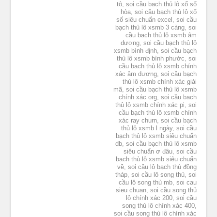
tô
,
soi cầu bạch thủ lô xổ số
hòa
,
soi cầu bạch thủ lô xổ
số siêu chuẩn excel
,
soi cầu
bạch thủ lô xsmb 3 càng
,
soi
cầu bạch thủ lô xsmb âm
dương
,
soi cầu bạch thủ lô
xsmb bình định
,
soi cầu bạch
thủ lô xsmb bình phước
,
soi
cầu bạch thủ lô xsmb chính
xác âm dương
,
soi cầu bạch
thủ lô xsmb chính xác giải
mã
,
soi cầu bạch thủ lô xsmb
chính xác org
,
soi cầu bạch
thủ lô xsmb chính xác pi
,
soi
cầu bạch thủ lô xsmb chính
xác ray churn
,
soi cầu bạch
thủ lô xsmb l ngày
,
soi cầu
bạch thủ lô xsmb siêu chuẩn
db
,
soi cầu bạch thủ lô xsmb
siêu chuẩn ơ đâu
,
soi cầu
bạch thủ lô xsmb siêu chuẩn
về
,
soi cầu lô bạch thủ đồng
tháp
,
soi cầu lô song thủ
,
soi
cầu lô song thủ mb
,
soi cau
sieu chuan
,
soi cầu song thủ
lô chính xác 200
,
soi cầu
song thủ lô chính xác 400
,
soi cầu song thủ lô chính xác