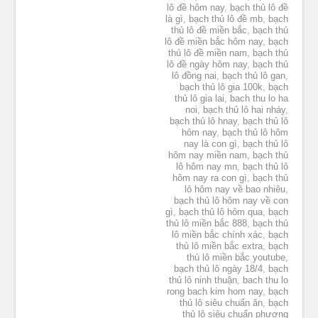
lô đề hôm nay
,
bạch thủ lô đề
là gì
,
bạch thủ lô đề mb
,
bạch
thủ lô đề miền bắc
,
bạch thủ
lô đề miền bắc hôm nay
,
bạch
thủ lô đề miền nam
,
bạch thủ
lô đề ngày hôm nay
,
bạch thủ
lô đồng nai
,
bạch thủ lô gan
,
bạch thủ lô gia 100k
,
bạch
thủ lô gia lai
,
bach thu lo ha
noi
,
bạch thủ lô hai nháy
,
bạch thủ lô hnay
,
bạch thủ lô
hôm nay
,
bạch thủ lô hôm
nay là con gì
,
bạch thủ lô
hôm nay miền nam
,
bạch thủ
lô hôm nay mn
,
bạch thủ lô
hôm nay ra con gì
,
bạch thủ
lô hôm nay về bao nhiêu
,
bạch thủ lô hôm nay về con
gì
,
bạch thủ lô hôm qua
,
bạch
thủ lô miền bắc 888
,
bạch thủ
lô miền bắc chính xác
,
bạch
thủ lô miền bắc extra
,
bạch
thủ lô miền bắc youtube
,
bạch thủ lô ngày 18/4
,
bạch
thủ lô ninh thuận
,
bach thu lo
rong bach kim hom nay
,
bạch
thủ lô siêu chuẩn ăn
,
bạch
thủ lô siêu chuẩn phương