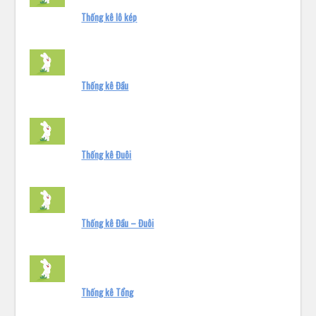
Thống kê lô kép
Thống kê Đầu
Thống kê Đuôi
Thống kê Đầu – Đuôi
Thống kê Tổng