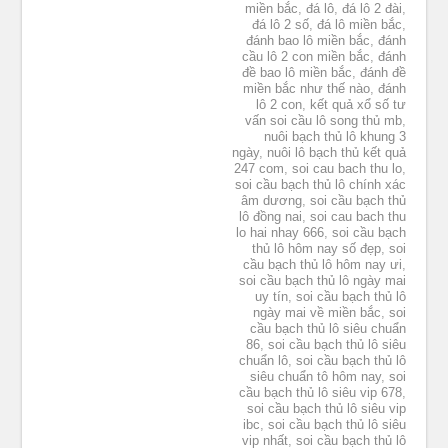
miền bắc
,
đá lô
,
đá lô 2 đài
,
đá lô 2 số
,
đá lô miền bắc
,
đánh bao lô miền bắc
,
đánh
cầu lô 2 con miền bắc
,
đánh
đề bao lô miền bắc
,
đánh đề
miền bắc như thế nào
,
đánh
lô 2 con
,
kết quả xổ số tư
vấn soi cầu lô song thủ mb
,
nuôi bạch thủ lô khung 3
ngày
,
nuôi lô bạch thủ kết quả
247 com
,
soi cau bach thu lo
,
soi cầu bạch thủ lô chính xác
âm dương
,
soi cầu bạch thủ
lô đồng nai
,
soi cau bach thu
lo hai nhay 666
,
soi cầu bạch
thủ lô hôm nay số đẹp
,
soi
cầu bạch thủ lô hôm nay ưi
,
soi cầu bạch thủ lô ngày mai
uy tín
,
soi cầu bạch thủ lô
ngày mai về miền bắc
,
soi
cầu bạch thủ lô siêu chuẩn
86
,
soi cầu bạch thủ lô siêu
chuẩn lô
,
soi cầu bạch thủ lô
siêu chuẩn tô hôm nay
,
soi
cầu bạch thủ lô siêu vip 678
,
soi cầu bạch thủ lô siêu vip
ibc
,
soi cầu bạch thủ lô siêu
vip nhất
,
soi cầu bạch thủ lô