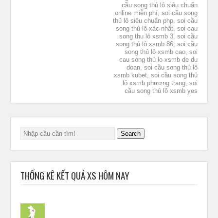
cầu song thủ lô siêu chuẩn
online miễn phí
,
soi cầu song
thủ lô siêu chuẩn php
,
soi cầu
song thủ lô xác nhất
,
soi cau
song thu lô xsmb 3
,
soi cầu
song thủ lô xsmb 86
,
soi cầu
song thủ lô xsmb cao
,
soi
cau song thủ lo xsmb de du
doan
,
soi cầu song thủ lô
xsmb kubet
,
soi cầu song thủ
lô xsmb phương trang
,
soi
cầu song thủ lô xsmb yes
Search
THỐNG KÊ KẾT QUẢ XS HÔM NAY