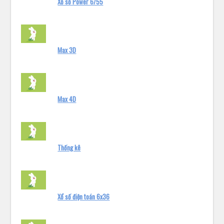
Xổ số Power 6/55
Max 3D
Max 4D
Thống kê
Xổ số điện toán 6x36