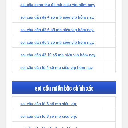
soi cầu song thủ đề mb siêu vip hôm nay.
soi cầu dàn đề 4 số mb siêu vip hôm nay.
soi cầu dàn đề 6 số mb siêu vip hôm nay.
soi cầu dàn đề 8 số mb siêu vip hôm nay.
soi cầu dàn đề 10 số mb siêu vip hôm nay.
soi cầu dàn lô 4 số mb siêu vip hôm nay.
soi cầu miền bắc chính xác
soi cầu dàn lô 6 số mb siêu vip.
soi cầu dàn lô 8 số mb siêu vip.