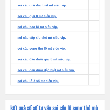
soi cầu giải đặc biệt mt siêu vip.
soi cầu giải 8 mt siêu vip.
soi cầu bao lô mt siêu vip.
soi cầu cặp xỉu chủ mt siêu vip.
soi cầu song thủ lô mt siêu vip.
soi cầu đầu đuôi giải 8 mt siêu vip.
soi cầu đầu đuôi đặc biệt mt siêu vip.
soi cầu lô 3 số mt siêu vip.
kết quả xổ số tư vấn soi cầu lô song thủ mb