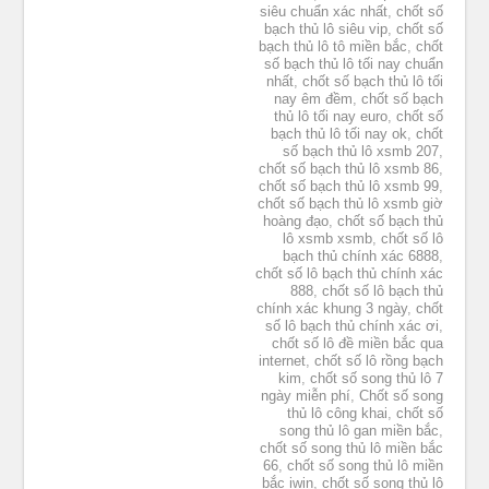
siêu chuẩn xác nhất
,
chốt số
bạch thủ lô siêu vip
,
chốt số
bạch thủ lô tô miền bắc
,
chốt
số bạch thủ lô tối nay chuẩn
nhất
,
chốt số bạch thủ lô tối
nay êm đềm
,
chốt số bạch
thủ lô tối nay euro
,
chốt số
bạch thủ lô tối nay ok
,
chốt
số bạch thủ lô xsmb 207
,
chốt số bạch thủ lô xsmb 86
,
chốt số bạch thủ lô xsmb 99
,
chốt số bạch thủ lô xsmb giờ
hoàng đạo
,
chốt số bạch thủ
lô xsmb xsmb
,
chốt số lô
bạch thủ chính xác 6888
,
chốt số lô bạch thủ chính xác
888
,
chốt số lô bạch thủ
chính xác khung 3 ngày
,
chốt
số lô bạch thủ chính xác ơi
,
chốt số lô đề miền bắc qua
internet
,
chốt số lô rồng bạch
kim
,
chốt số song thủ lô 7
ngày miễn phí
,
Chốt số song
thủ lô công khai
,
chốt số
song thủ lô gan miền bắc
,
chốt số song thủ lô miền bắc
66
,
chốt số song thủ lô miền
bắc iwin
,
chốt số song thủ lô