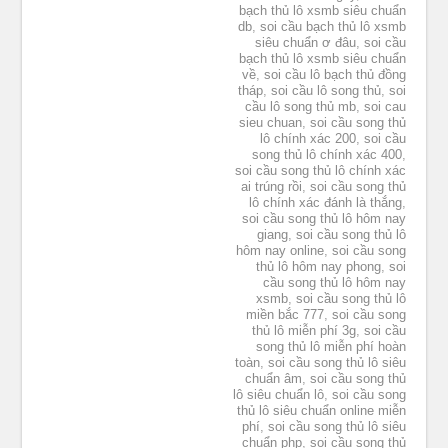
bạch thủ lô xsmb siêu chuẩn
db
,
soi cầu bạch thủ lô xsmb
siêu chuẩn ơ đâu
,
soi cầu
bạch thủ lô xsmb siêu chuẩn
về
,
soi cầu lô bạch thủ đồng
tháp
,
soi cầu lô song thủ
,
soi
cầu lô song thủ mb
,
soi cau
sieu chuan
,
soi cầu song thủ
lô chính xác 200
,
soi cầu
song thủ lô chính xác 400
,
soi cầu song thủ lô chính xác
ai trúng rồi
,
soi cầu song thủ
lô chính xác đánh là thắng
,
soi cầu song thủ lô hôm nay
giang
,
soi cầu song thủ lô
hôm nay online
,
soi cầu song
thủ lô hôm nay phong
,
soi
cầu song thủ lô hôm nay
xsmb
,
soi cầu song thủ lô
miền bắc 777
,
soi cầu song
thủ lô miễn phí 3g
,
soi cầu
song thủ lô miễn phí hoàn
toàn
,
soi cầu song thủ lô siêu
chuẩn âm
,
soi cầu song thủ
lô siêu chuẩn lô
,
soi cầu song
thủ lô siêu chuẩn online miễn
phí
,
soi cầu song thủ lô siêu
chuẩn php
,
soi cầu song thủ