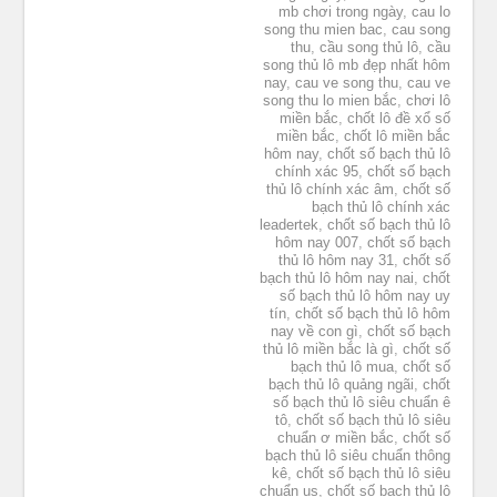
mb chơi trong ngày
,
cau lo
song thu mien bac
,
cau song
thu
,
cầu song thủ lô
,
cầu
song thủ lô mb đẹp nhất hôm
nay
,
cau ve song thu
,
cau ve
song thu lo mien bắc
,
chơi lô
miền bắc
,
chốt lô đề xổ số
miền bắc
,
chốt lô miền bắc
hôm nay
,
chốt số bạch thủ lô
chính xác 95
,
chốt số bạch
thủ lô chính xác âm
,
chốt số
bạch thủ lô chính xác
leadertek
,
chốt số bạch thủ lô
hôm nay 007
,
chốt số bạch
thủ lô hôm nay 31
,
chốt số
bạch thủ lô hôm nay nai
,
chốt
số bạch thủ lô hôm nay uy
tín
,
chốt số bạch thủ lô hôm
nay về con gì
,
chốt số bạch
thủ lô miền bắc là gì
,
chốt số
bạch thủ lô mua
,
chốt số
bạch thủ lô quảng ngãi
,
chốt
số bạch thủ lô siêu chuẩn ê
tô
,
chốt số bạch thủ lô siêu
chuẩn ơ miền bắc
,
chốt số
bạch thủ lô siêu chuẩn thông
kê
,
chốt số bạch thủ lô siêu
chuẩn us
,
chốt số bạch thủ lô