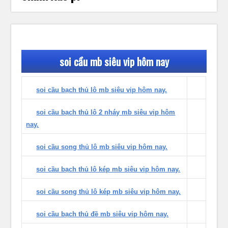
soi cầu mb siêu vip hôm nay
soi cầu bạch thủ lô mb siêu vip hôm nay.
soi cầu bạch thủ lô 2 nháy mb siêu vip hôm
nay.
soi cầu song thủ lô mb siêu vip hôm nay.
soi cầu bạch thủ lô kép mb siêu vip hôm nay.
soi cầu song thủ lô kép mb siêu vip hôm nay.
soi cầu bạch thủ đề mb siêu vip hôm nay.