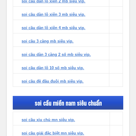
soi cầu dàn lô xiên 2 mb siêu vip.
soi cầu dàn lô xiên 3 mb siêu vip.
soi cầu dàn lô xiên 4 mb siêu vip.
soi cầu 3 càng mb siêu vip.
soi cầu dàn 3 càng 2 số mb siêu vip.
soi cầu dàn lô 10 số mb siêu vip.
soi cầu đề đầu đuôi mb siêu vip.
soi cầu miền nam siêu chuẩn
soi cầu xỉu chủ mn siêu vip.
soi cầu giải đặc biệt mn siêu vip.