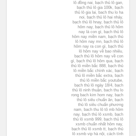
lô đồng nai
,
bạch thủ lô gan
,
bạch thủ lô gia 100k
,
bạch
thủ lô gia lai
,
bach thu lo ha
noi
,
bạch thủ lô hai nháy
,
bạch thủ lô hnay
,
bạch thủ lô
hôm nay
,
bạch thủ lô hôm
nay là con gì
,
bạch thủ lô
hôm nay miền nam
,
bạch thủ
lô hôm nay mn
,
bạch thủ lô
hôm nay ra con gì
,
bạch thủ
lô hôm nay về bao nhiêu
,
bạch thủ lô hôm nay về con
gì
,
bạch thủ lô hôm qua
,
bạch
thủ lô miền bắc 888
,
bạch thủ
lô miền bắc chính xác
,
bạch
thủ lô miền bắc extra
,
bạch
thủ lô miền bắc youtube
,
bạch thủ lô ngày 18/4
,
bạch
thủ lô ninh thuận
,
bach thu lo
rong bach kim hom nay
,
bạch
thủ lô siêu chuẩn ăn
,
bạch
thủ lô siêu chuẩn phương
nam
,
bach thu lô tô mb hôm
nay
,
bạch thủ lô xsmb
,
bạch
thủ lô xsmb 999
,
bạch thủ lô
xsmb chuẩn nhất hôm nay
,
bạch thủ lô xsmb tt
,
bạch thủ
lô xsmb vip hà nội
,
cách tính