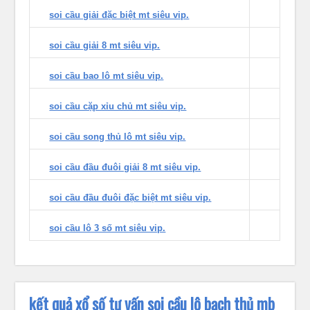
soi cầu giải đặc biệt mt siêu vip.
soi cầu giải 8 mt siêu vip.
soi cầu bao lô mt siêu vip.
soi cầu cặp xỉu chủ mt siêu vip.
soi cầu song thủ lô mt siêu vip.
soi cầu đầu đuôi giải 8 mt siêu vip.
soi cầu đầu đuôi đặc biệt mt siêu vip.
soi cầu lô 3 số mt siêu vip.
kết quả xổ số tư vấn soi cầu lô bạch thủ mb