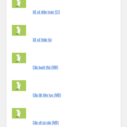
Xổ số điện toán 123
Xổ số thần tài
Cầu bạch thủ (MB)
Cầu lật liên tục (MB)
Cầu về cả cặp (MB)