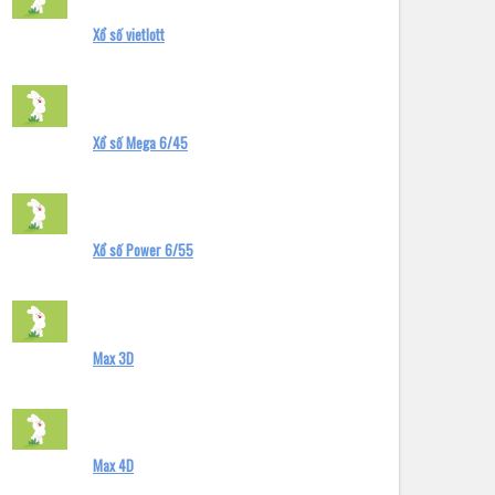
Xổ số vietlott
Xổ số Mega 6/45
Xổ số Power 6/55
Max 3D
Max 4D