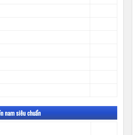
ền nam siêu chuẩn