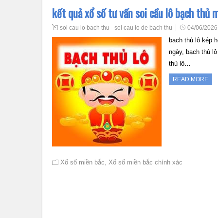
kết quả xổ số tư vấn soi cầu lô bạch thủ 
soi cau lo bach thu - soi cau lo de bach thu
04/06/2026
bạch thủ lô kép 
ngày, bạch thủ lô
thủ lô…
READ MORE
Xổ số miền bắc
,
Xổ số miền bắc chính xác