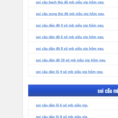
soi cầu bạch thủ đề mb siêu vip hôm nay.
soi cầu song thủ đề mb siêu vip hôm nay.
soi cầu dàn đề 4 số mb siêu vip hôm nay.
soi cầu dàn đề 6 số mb siêu vip hôm nay.
soi cầu dàn đề 8 số mb siêu vip hôm nay.
soi cầu dàn đề 10 số mb siêu vip hôm nay.
soi cầu dàn lô 4 số mb siêu vip hôm nay.
soi cầu m
soi cầu dàn lô 6 số mb siêu vip.
soi cầu dàn lô 8 số mb siêu vip.