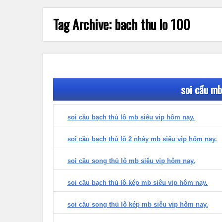
Tag Archive:
bach thu lo 100
soi cầu mb
soi cầu bạch thủ lô mb siêu vip hôm nay.
soi cầu bạch thủ lô 2 nháy mb siêu vip hôm nay.
soi cầu song thủ lô mb siêu vip hôm nay.
soi cầu bạch thủ lô kép mb siêu vip hôm nay.
soi cầu song thủ lô kép mb siêu vip hôm nay.