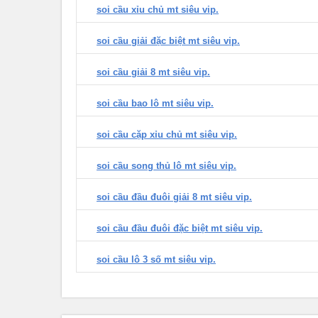
soi cầu xỉu chủ mt siêu vip.
soi cầu giải đặc biệt mt siêu vip.
soi cầu giải 8 mt siêu vip.
soi cầu bao lô mt siêu vip.
soi cầu cặp xỉu chủ mt siêu vip.
soi cầu song thủ lô mt siêu vip.
soi cầu đầu đuôi giải 8 mt siêu vip.
soi cầu đầu đuôi đặc biệt mt siêu vip.
soi cầu lô 3 số mt siêu vip.