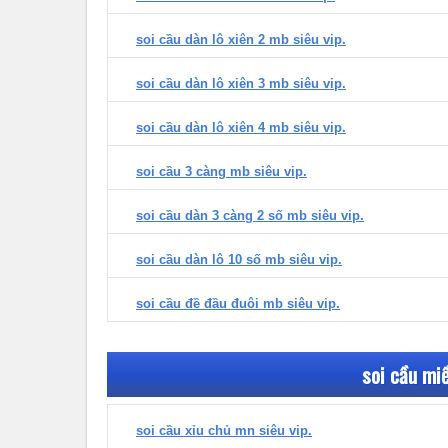
soi cầu dàn lô xiên 2 mb siêu vip.
soi cầu dàn lô xiên 3 mb siêu vip.
soi cầu dàn lô xiên 4 mb siêu vip.
soi cầu 3 càng mb siêu vip.
soi cầu dàn 3 càng 2 số mb siêu vip.
soi cầu dàn lô 10 số mb siêu vip.
soi cầu đề đầu đuôi mb siêu vip.
soi cầu mi
soi cầu xỉu chủ mn siêu vip.