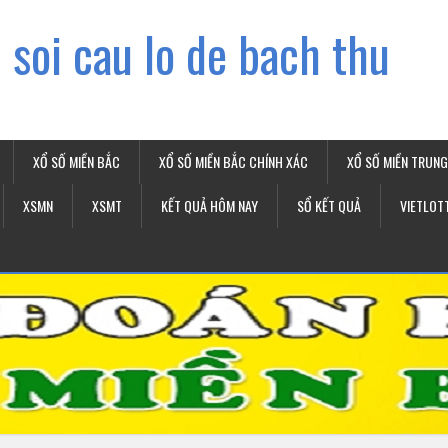
 soi cau lo de bach thu
XỔ SỐ MIỀN BẮC
XỔ SỐ MIỀN BẮC CHÍNH XÁC
XỔ SỐ MIỀN TRUNG
XSMN
XSMT
KẾT QUẢ HÔM NAY
SỔ KẾT QUẢ
VIETLOT