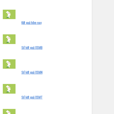
Kết quả hôm nay
Sổ kết quả XSMB
Sổ kết quả XSMN
Sổ kết quả XSMT