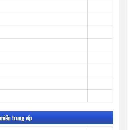
 miền trung víp