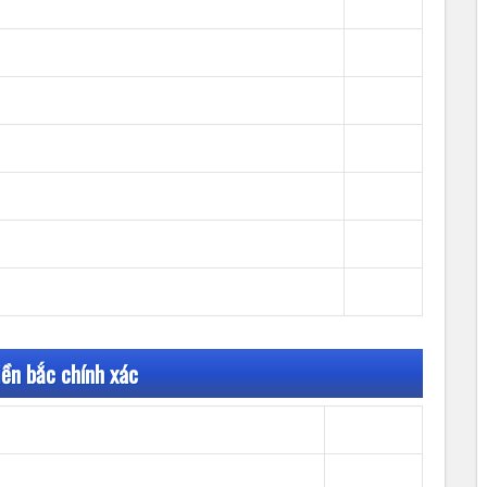
iền bắc chính xác