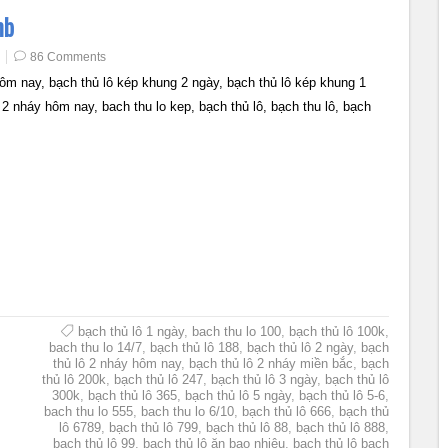
mb
86 Comments
hôm nay, bạch thủ lô kép khung 2 ngày, bạch thủ lô kép khung 1
 2 nháy hôm nay, bach thu lo kep, bạch thủ lô, bạch thu lô, bạch
bạch thủ lô 1 ngày
,
bach thu lo 100
,
bạch thủ lô 100k
,
bach thu lo 14/7
,
bạch thủ lô 188
,
bạch thủ lô 2 ngày
,
bạch
thủ lô 2 nháy hôm nay
,
bạch thủ lô 2 nháy miền bắc
,
bạch
thủ lô 200k
,
bạch thủ lô 247
,
bạch thủ lô 3 ngày
,
bạch thủ lô
300k
,
bạch thủ lô 365
,
bạch thủ lô 5 ngày
,
bạch thủ lô 5-6
,
bach thu lo 555
,
bach thu lo 6/10
,
bạch thủ lô 666
,
bạch thủ
lô 6789
,
bạch thủ lô 799
,
bạch thủ lô 88
,
bạch thủ lô 888
,
bạch thủ lô 99
,
bạch thủ lô ăn bao nhiêu
,
bạch thủ lô bạch