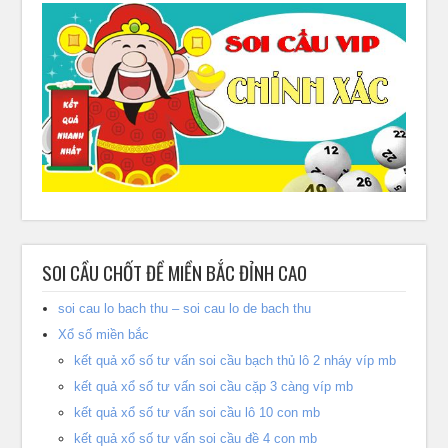
SOI CẦU CHỐT ĐỀ MIỀN BẮC ĐỈNH CAO
soi cau lo bach thu – soi cau lo de bach thu
Xổ số miền bắc
kết quả xổ số tư vấn soi cầu bạch thủ lô 2 nháy víp mb
kết quả xổ số tư vấn soi cầu cặp 3 càng víp mb
kết quả xổ số tư vấn soi cầu lô 10 con mb
kết quả xổ số tư vấn soi cầu đề 4 con mb