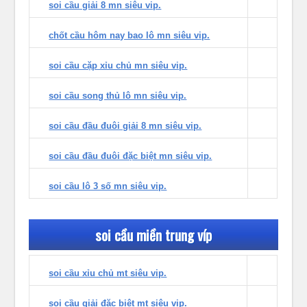
soi cầu giải 8 mn siêu vip.
chốt cầu hôm nay bao lô mn siêu vip.
soi cầu cặp xỉu chủ mn siêu vip.
soi cầu song thủ lô mn siêu vip.
soi cầu đầu đuôi giải 8 mn siêu vip.
soi cầu đầu đuôi đặc biệt mn siêu vip.
soi cầu lô 3 số mn siêu vip.
soi cầu miền trung víp
soi cầu xỉu chủ mt siêu vip.
soi cầu giải đặc biệt mt siêu vip.