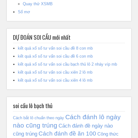
Quay thử XSMB
Sổ mơ
DỰ ĐOÁN SOI CẦU mới nhất
kết quả xổ số tư vấn soi cầu đề 8 con mb
kết quả xổ số tư vấn soi cầu đề 6 con mb
kết quả xổ số tư vấn soi cầu bạch thủ lô 2 nháy víp mb
kết quả xổ số tư vấn soi cầu xiên 2 lô mb
kết quả xổ số tư vấn soi cầu xiên 4 lô mb
soi cầu lô bạch thủ
Cách đánh lô ngày
Cách bắt lô chuẩn theo ngày
nào cũng trúng
Cách đánh đề ngày nào
Cách đánh đề ăn 100
cũng trúng
Công thức