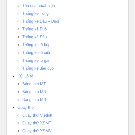
Tần suất xuất hiện
Thống kê Tổng
Thống kê Đầu – Đuôi
Thống kê Đuôi
Thống kê Đầu
Thống kê lô kép
Thống kê lô xiên
Thống kê lô gan
Thống kê đầu đuôi
KQ Lô tô
Bảng loto MT
Bảng loto MN
Bảng loto MB
Quay thử
Quay thử Vietlott
Quay thử XSMT
Quay thử XSMN