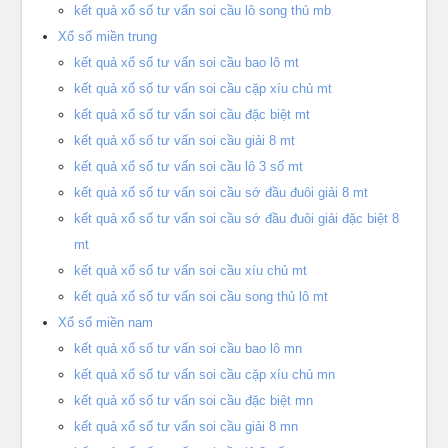
kết quả xổ số tư vấn soi cầu lô song thủ mb
Xổ số miền trung
kết quả xổ số tư vấn soi cầu bao lô mt
kết quả xổ số tư vấn soi cầu cặp xíu chủ mt
kết quả xổ số tư vấn soi cầu đặc biệt mt
kết quả xổ số tư vấn soi cầu giải 8 mt
kết quả xổ số tư vấn soi cầu lô 3 số mt
kết quả xổ số tư vấn soi cầu sớ đầu đuôi giải 8 mt
kết quả xổ số tư vấn soi cầu sớ đầu đuôi giải đặc biệt 8
mt
kết quả xổ số tư vấn soi cầu xíu chủ mt
kết quả xổ số tư vấn soi cầu song thủ lô mt
Xổ số miền nam
kết quả xổ số tư vấn soi cầu bao lô mn
kết quả xổ số tư vấn soi cầu cặp xíu chủ mn
kết quả xổ số tư vấn soi cầu đặc biệt mn
kết quả xổ số tư vấn soi cầu giải 8 mn