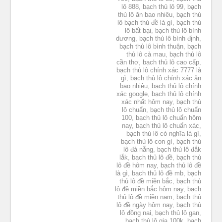
lô 888
,
bạch thủ lô 99
,
bạch
thủ lô ăn bao nhiêu
,
bạch thủ
lô bạch thủ đề là gì
,
bạch thủ
lô bất bại
,
bạch thủ lô bình
dương
,
bạch thủ lô bình định
,
bạch thủ lô bình thuận
,
bạch
thủ lô cà mau
,
bạch thủ lô
cần thơ
,
bạch thủ lô cao cấp
,
bạch thủ lô chính xác 7777 là
gì
,
bạch thủ lô chính xác ăn
bao nhiêu
,
bạch thủ lô chính
xác google
,
bạch thủ lô chính
xác nhất hôm nay
,
bạch thủ
lô chuẩn
,
bạch thủ lô chuẩn
100
,
bạch thủ lô chuẩn hôm
nay
,
bạch thủ lô chuẩn xác
,
bạch thủ lô có nghĩa là gì
,
bạch thủ lô con gì
,
bạch thủ
lô đà nẵng
,
bạch thủ lô đắk
lắk
,
bạch thủ lô đề
,
bạch thủ
lô đề hôm nay
,
bạch thủ lô đề
là gì
,
bạch thủ lô đề mb
,
bạch
thủ lô đề miền bắc
,
bạch thủ
lô đề miền bắc hôm nay
,
bạch
thủ lô đề miền nam
,
bạch thủ
lô đề ngày hôm nay
,
bạch thủ
lô đồng nai
,
bạch thủ lô gan
,
bạch thủ lô gia 100k
,
bạch