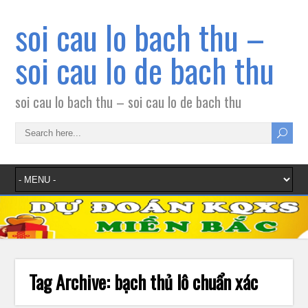
soi cau lo bach thu –
soi cau lo de bach thu
soi cau lo bach thu – soi cau lo de bach thu
Tag Archive:
bạch thủ lô chuẩn xác