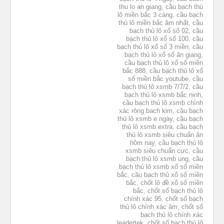
thu lo an giang
,
cầu bạch thủ
lô miền bắc 3 càng
,
cầu bạch
thủ lô miền bắc âm nhất
,
cầu
bạch thủ lô xổ số 02
,
cầu
bạch thủ lô xổ số 100
,
cầu
bạch thủ lô xổ số 3 miền
,
cầu
bạch thủ lô xổ số ăn giang
,
cầu bạch thủ lô xổ số miền
bắc 888
,
cầu bạch thủ lô xổ
số miền bắc youtube
,
cầu
bạch thủ lô xsmb 7/7/2
,
cầu
bạch thủ lô xsmb bắc ninh
,
cầu bạch thủ lô xsmb chính
xác rông bach kim
,
cầu bạch
thủ lô xsmb e ngày
,
cầu bạch
thủ lô xsmb extra
,
cầu bạch
thủ lô xsmb siêu chuẩn ân
hôm nay
,
cầu bạch thủ lô
xsmb siêu chuẩn cực
,
cầu
bạch thủ lô xsmb ung
,
cầu
bạch thủ lô xsmb xổ số miền
bắc
,
cầu bạch thủ xổ số miền
bắc
,
chốt lô đề xổ số miền
bắc
,
chốt số bạch thủ lô
chính xác 95
,
chốt số bạch
thủ lô chính xác âm
,
chốt số
bạch thủ lô chính xác
leadertek
,
chốt số bạch thủ lô