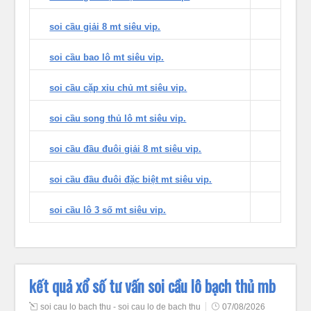
soi cầu giải 8 mt siêu vip.
soi cầu bao lô mt siêu vip.
soi cầu cặp xỉu chủ mt siêu vip.
soi cầu song thủ lô mt siêu vip.
soi cầu đầu đuôi giải 8 mt siêu vip.
soi cầu đầu đuôi đặc biệt mt siêu vip.
soi cầu lô 3 số mt siêu vip.
kết quả xổ số tư vấn soi cầu lô bạch thủ mb
soi cau lo bach thu - soi cau lo de bach thu
07/08/2026