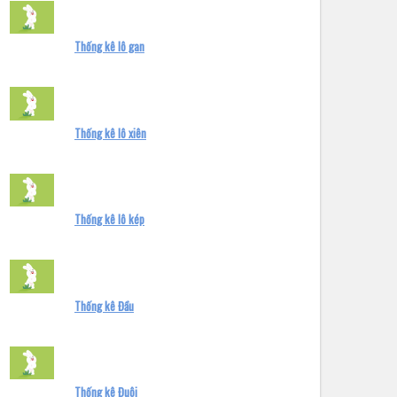
Thống kê lô gan
Thống kê lô xiên
Thống kê lô kép
Thống kê Đầu
Thống kê Đuôi