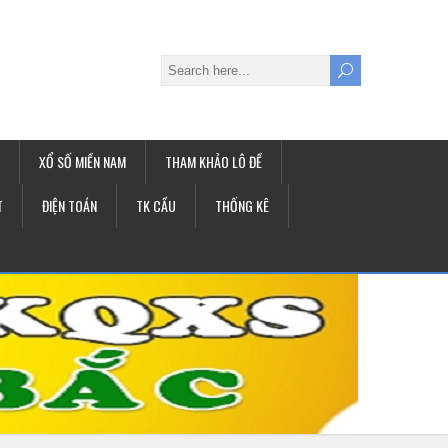
XỔ SỐ MIỀN NAM
THAM KHẢO LÔ ĐỀ
T
ĐIỆN TOÁN
TK CẦU
THỐNG KÊ