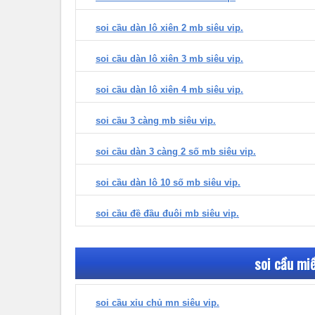
soi cầu dàn lô xiên 2 mb siêu vip.
soi cầu dàn lô xiên 3 mb siêu vip.
soi cầu dàn lô xiên 4 mb siêu vip.
soi cầu 3 càng mb siêu vip.
soi cầu dàn 3 càng 2 số mb siêu vip.
soi cầu dàn lô 10 số mb siêu vip.
soi cầu đề đầu đuôi mb siêu vip.
soi cầu mi
soi cầu xỉu chủ mn siêu vip.