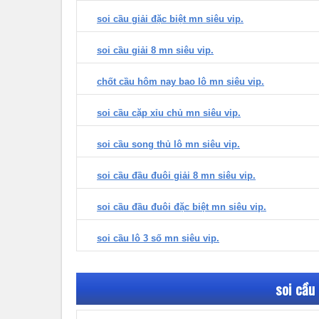
soi cầu giải đặc biệt mn siêu vip.
soi cầu giải 8 mn siêu vip.
chốt cầu hôm nay bao lô mn siêu vip.
soi cầu cặp xỉu chủ mn siêu vip.
soi cầu song thủ lô mn siêu vip.
soi cầu đầu đuôi giải 8 mn siêu vip.
soi cầu đầu đuôi đặc biệt mn siêu vip.
soi cầu lô 3 số mn siêu vip.
soi cầu