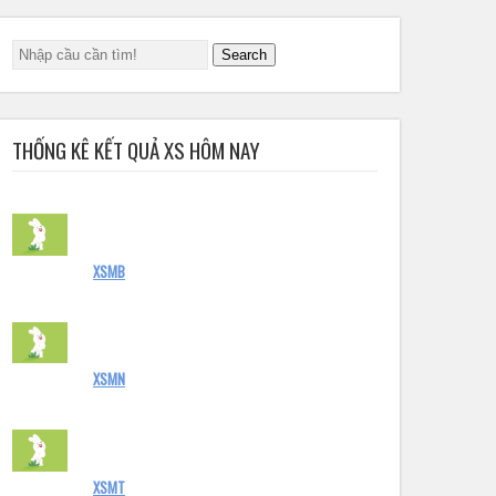
Search
THỐNG KÊ KẾT QUẢ XS HÔM NAY
XSMB
XSMN
XSMT