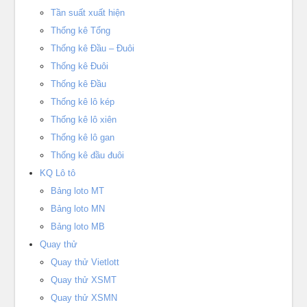
Tần suất xuất hiện
Thống kê Tổng
Thống kê Đầu – Đuôi
Thống kê Đuôi
Thống kê Đầu
Thống kê lô kép
Thống kê lô xiên
Thống kê lô gan
Thống kê đầu đuôi
KQ Lô tô
Bảng loto MT
Bảng loto MN
Bảng loto MB
Quay thử
Quay thử Vietlott
Quay thử XSMT
Quay thử XSMN