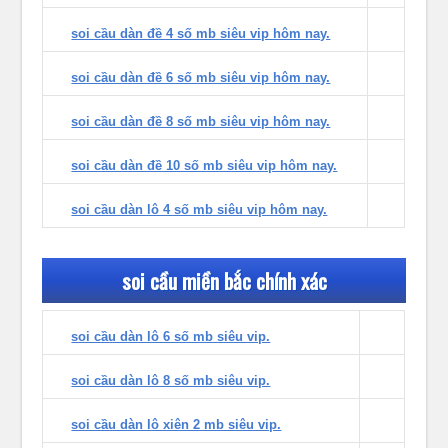
soi cầu dàn đề 4 số mb siêu vip hôm nay.
soi cầu dàn đề 6 số mb siêu vip hôm nay.
soi cầu dàn đề 8 số mb siêu vip hôm nay.
soi cầu dàn đề 10 số mb siêu vip hôm nay.
soi cầu dàn lô 4 số mb siêu vip hôm nay.
soi cầu miền bắc chính xác
soi cầu dàn lô 6 số mb siêu vip.
soi cầu dàn lô 8 số mb siêu vip.
soi cầu dàn lô xiên 2 mb siêu vip.