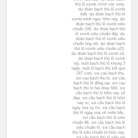
thủ lô xsmb chính xác ướp
,
dự đoán bạch thủ lô xsmb
êđê
,
dự đoán bạch thủ lô
xsmb minh ngọc hôm nay
,
dự
đoán bạch thủ lô xsmb siêu
chuẩn 100
,
dự đoán bạch thủ
lô xsmb siêu chuẩn đây
,
dự
đoán bạch thủ lô xsmb siêu
chuẩn ông nội
,
dự đoán bạch
thủ lô xsmb siêu chuẩn u23
,
dự đoán bạch thủ lô xsmb số
,
dự đoán bạch thủ lô xsmb
vip
,
nuôi bạch thủ lô khung 3
ngày
,
nuôi lô bạch thủ kết quả
247 com
,
soi cau bach thu
,
soi cau bach thu lo
,
soi cầu
bạch thủ lô đồng nai
,
soi cau
bach thu lo hai nhay 666
,
soi
cầu bạch thủ lô hôm nay số
đẹp
,
soi cầu bạch thủ lô hôm
nay ưi
,
soi cầu bạch thủ lô
ngày mai uy tín
,
soi cầu bạch
thủ lô ngày mai về miền bắc
,
soi cầu bạch thủ lô siêu
chuẩn 86
,
soi cầu bạch thủ lô
siêu chuẩn lô
,
soi cầu bạch
thủ lô siêu chuẩn tô hôm nay
,
soi cầu bạch thủ lô siêu vip