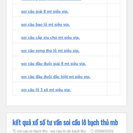
soi cầu giải 8 mt siêu vip.
soi cầu bao lô mt siêu vip.
soi cầu cặp xỉu chủ mt siêu vip.
soi cầu song thủ lô mt siêu vip.
soi cầu đầu đuôi giải 8 mt siêu vip.
soi cầu đầu đuôi đặc biệt mt siêu vip.
soi cầu lô 3 số mt siêu vip.
kết quả xổ số tư vấn soi cầu lô bạch thủ mb
soi cau lo bach thu - soi cau lo de bach thu
05/08/2026