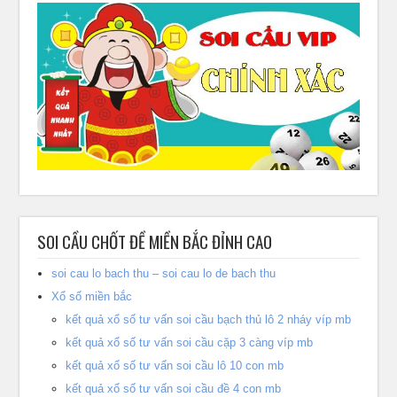
SOI CẦU CHỐT ĐỀ MIỀN BẮC ĐỈNH CAO
soi cau lo bach thu – soi cau lo de bach thu
Xổ số miền bắc
kết quả xổ số tư vấn soi cầu bạch thủ lô 2 nháy víp mb
kết quả xổ số tư vấn soi cầu cặp 3 càng víp mb
kết quả xổ số tư vấn soi cầu lô 10 con mb
kết quả xổ số tư vấn soi cầu đề 4 con mb