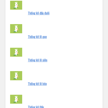
Thống kê đầu đuôi
Thống kê lô gan
Thống kê lô xiên
Thống kê lô kép
Thống kê Đầu