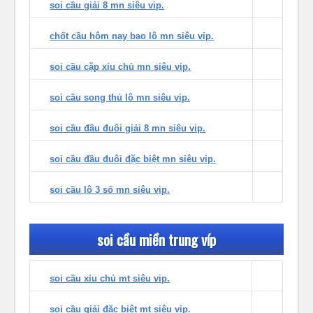
soi cầu giải 8 mn siêu vip.
chốt cầu hôm nay bao lô mn siêu vip.
soi cầu cặp xỉu chủ mn siêu vip.
soi cầu song thủ lô mn siêu vip.
soi cầu đầu đuôi giải 8 mn siêu vip.
soi cầu đầu đuôi đặc biệt mn siêu vip.
soi cầu lô 3 số mn siêu vip.
soi cầu miền trung víp
soi cầu xỉu chủ mt siêu vip.
soi cầu giải đặc biệt mt siêu vip.