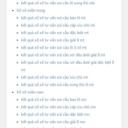
kết quả xổ số tư vấn soi cầu lô song thủ mb
Xổ số miền trung
kết quả xổ số tư vấn soi cầu bao lô mt
kết quả xổ số tư vấn soi cầu cặp xíu chủ mt
kết quả xổ số tư vấn soi cầu đặc biệt mt
kết quả xổ số tư vấn soi cầu giải 8 mt
kết quả xổ số tư vấn soi cầu lô 3 số mt
kết quả xổ số tư vấn soi cầu sớ đầu đuôi giải 8 mt
kết quả xổ số tư vấn soi cầu sớ đầu đuôi giải đặc biệt 8
mt
kết quả xổ số tư vấn soi cầu xíu chủ mt
kết quả xổ số tư vấn soi cầu song thủ lô mt
Xổ số miền nam
kết quả xổ số tư vấn soi cầu bao lô mn
kết quả xổ số tư vấn soi cầu cặp xíu chủ mn
kết quả xổ số tư vấn soi cầu đặc biệt mn
kết quả xổ số tư vấn soi cầu giải 8 mn