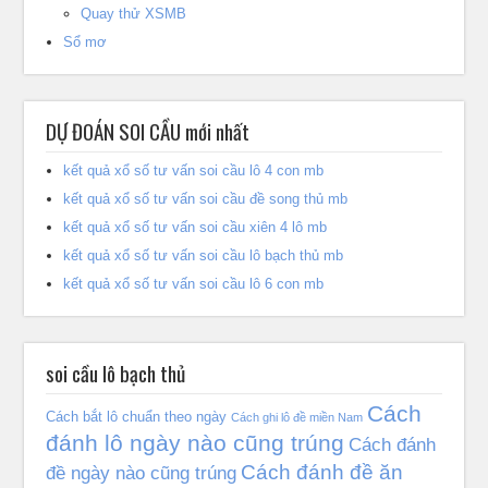
Quay thử XSMB
Sổ mơ
DỰ ĐOÁN SOI CẦU mới nhất
kết quả xổ số tư vấn soi cầu lô 4 con mb
kết quả xổ số tư vấn soi cầu đề song thủ mb
kết quả xổ số tư vấn soi cầu xiên 4 lô mb
kết quả xổ số tư vấn soi cầu lô bạch thủ mb
kết quả xổ số tư vấn soi cầu lô 6 con mb
soi cầu lô bạch thủ
Cách
Cách bắt lô chuẩn theo ngày
Cách ghi lô đề miền Nam
đánh lô ngày nào cũng trúng
Cách đánh
Cách đánh đề ăn
đề ngày nào cũng trúng