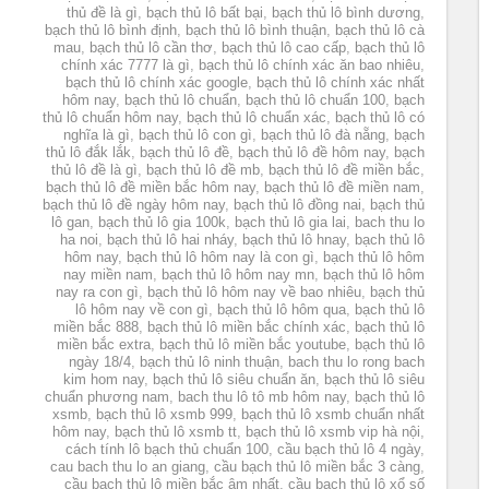
thủ đề là gì
,
bạch thủ lô bất bại
,
bạch thủ lô bình dương
,
bạch thủ lô bình định
,
bạch thủ lô bình thuận
,
bạch thủ lô cà
mau
,
bạch thủ lô cần thơ
,
bạch thủ lô cao cấp
,
bạch thủ lô
chính xác 7777 là gì
,
bạch thủ lô chính xác ăn bao nhiêu
,
bạch thủ lô chính xác google
,
bạch thủ lô chính xác nhất
hôm nay
,
bạch thủ lô chuẩn
,
bạch thủ lô chuẩn 100
,
bạch
thủ lô chuẩn hôm nay
,
bạch thủ lô chuẩn xác
,
bạch thủ lô có
nghĩa là gì
,
bạch thủ lô con gì
,
bạch thủ lô đà nẵng
,
bạch
thủ lô đắk lắk
,
bạch thủ lô đề
,
bạch thủ lô đề hôm nay
,
bạch
thủ lô đề là gì
,
bạch thủ lô đề mb
,
bạch thủ lô đề miền bắc
,
bạch thủ lô đề miền bắc hôm nay
,
bạch thủ lô đề miền nam
,
bạch thủ lô đề ngày hôm nay
,
bạch thủ lô đồng nai
,
bạch thủ
lô gan
,
bạch thủ lô gia 100k
,
bạch thủ lô gia lai
,
bach thu lo
ha noi
,
bạch thủ lô hai nháy
,
bạch thủ lô hnay
,
bạch thủ lô
hôm nay
,
bạch thủ lô hôm nay là con gì
,
bạch thủ lô hôm
nay miền nam
,
bạch thủ lô hôm nay mn
,
bạch thủ lô hôm
nay ra con gì
,
bạch thủ lô hôm nay về bao nhiêu
,
bạch thủ
lô hôm nay về con gì
,
bạch thủ lô hôm qua
,
bạch thủ lô
miền bắc 888
,
bạch thủ lô miền bắc chính xác
,
bạch thủ lô
miền bắc extra
,
bạch thủ lô miền bắc youtube
,
bạch thủ lô
ngày 18/4
,
bạch thủ lô ninh thuận
,
bach thu lo rong bach
kim hom nay
,
bạch thủ lô siêu chuẩn ăn
,
bạch thủ lô siêu
chuẩn phương nam
,
bach thu lô tô mb hôm nay
,
bạch thủ lô
xsmb
,
bạch thủ lô xsmb 999
,
bạch thủ lô xsmb chuẩn nhất
hôm nay
,
bạch thủ lô xsmb tt
,
bạch thủ lô xsmb vip hà nội
,
cách tính lô bạch thủ chuẩn 100
,
cầu bạch thủ lô 4 ngày
,
cau bach thu lo an giang
,
cầu bạch thủ lô miền bắc 3 càng
,
cầu bạch thủ lô miền bắc âm nhất
,
cầu bạch thủ lô xổ số