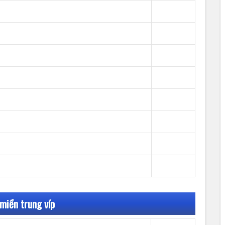
 miền trung víp