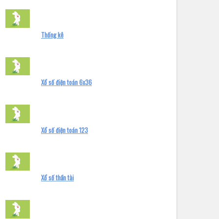
Thống kê
Xổ số điện toán 6x36
Xổ số điện toán 123
Xổ số thần tài