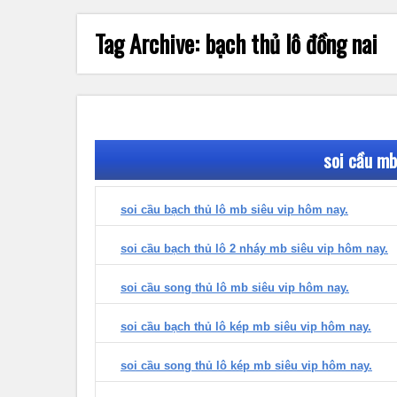
Tag Archive:
bạch thủ lô đồng nai
soi cầu mb
soi cầu bạch thủ lô mb siêu vip hôm nay.
soi cầu bạch thủ lô 2 nháy mb siêu vip hôm nay.
soi cầu song thủ lô mb siêu vip hôm nay.
soi cầu bạch thủ lô kép mb siêu vip hôm nay.
soi cầu song thủ lô kép mb siêu vip hôm nay.