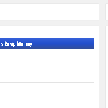
 siêu vip hôm nay