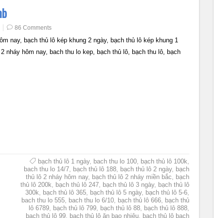
mb
86 Comments
hôm nay, bạch thủ lô kép khung 2 ngày, bạch thủ lô kép khung 1
 2 nháy hôm nay, bach thu lo kep, bạch thủ lô, bạch thu lô, bạch
bạch thủ lô 1 ngày
,
bach thu lo 100
,
bạch thủ lô 100k
,
bach thu lo 14/7
,
bạch thủ lô 188
,
bạch thủ lô 2 ngày
,
bạch
thủ lô 2 nháy hôm nay
,
bạch thủ lô 2 nháy miền bắc
,
bạch
thủ lô 200k
,
bạch thủ lô 247
,
bạch thủ lô 3 ngày
,
bạch thủ lô
300k
,
bạch thủ lô 365
,
bạch thủ lô 5 ngày
,
bạch thủ lô 5-6
,
bach thu lo 555
,
bach thu lo 6/10
,
bạch thủ lô 666
,
bạch thủ
lô 6789
,
bạch thủ lô 799
,
bạch thủ lô 88
,
bạch thủ lô 888
,
bạch thủ lô 99
,
bạch thủ lô ăn bao nhiêu
,
bạch thủ lô bạch