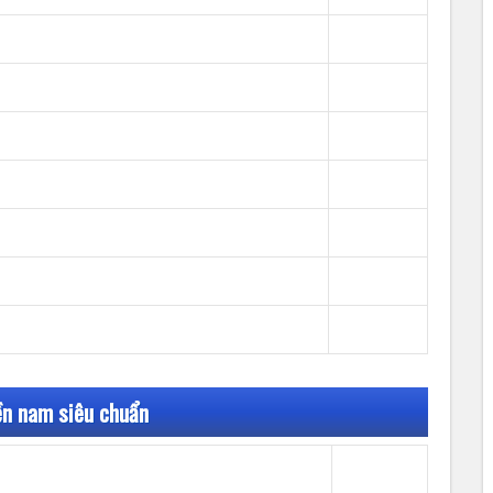
ền nam siêu chuẩn