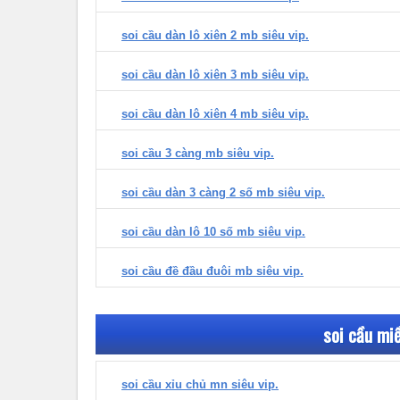
soi cầu dàn lô xiên 2 mb siêu vip.
soi cầu dàn lô xiên 3 mb siêu vip.
soi cầu dàn lô xiên 4 mb siêu vip.
soi cầu 3 càng mb siêu vip.
soi cầu dàn 3 càng 2 số mb siêu vip.
soi cầu dàn lô 10 số mb siêu vip.
soi cầu đề đầu đuôi mb siêu vip.
soi cầu mi
soi cầu xỉu chủ mn siêu vip.