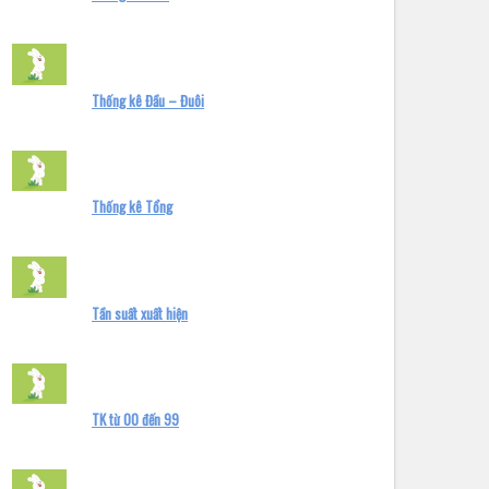
Thống kê Đầu – Đuôi
Thống kê Tổng
Tần suất xuất hiện
TK từ 00 đến 99