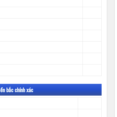
iền bắc chính xác