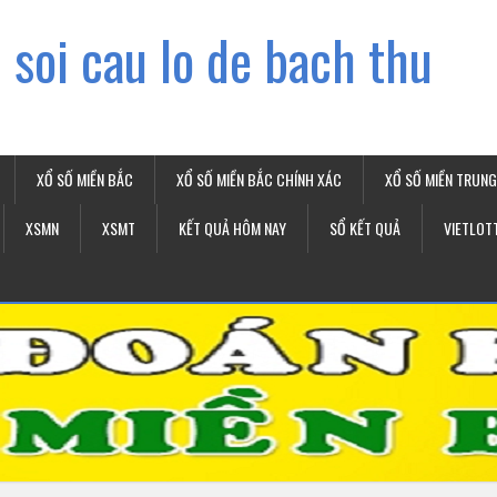
 soi cau lo de bach thu
XỔ SỐ MIỀN BẮC
XỔ SỐ MIỀN BẮC CHÍNH XÁC
XỔ SỐ MIỀN TRUNG
XSMN
XSMT
KẾT QUẢ HÔM NAY
SỔ KẾT QUẢ
VIETLOT