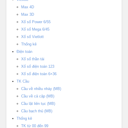
Max 4D
Max 3D
Xổ số Power 6/55
Xổ số Mega 6/45
Xổ số Vietlott
Thống kê
Điện toán
Xổ số thần tài
Xổ số điện toán 123
Xổ số điện toán 6×36
TK Cầu
Cầu về nhiều nháy (MB)
Cầu về cả cặp (MB)
Cầu lật liên tục (MB)
Cầu bạch thủ (MB)
Thống kê
TK từ 00 đến 99