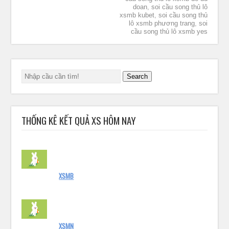
doan
,
soi cầu song thủ lô
xsmb kubet
,
soi cầu song thủ
lô xsmb phương trang
,
soi
cầu song thủ lô xsmb yes
Search
THỐNG KÊ KẾT QUẢ XS HÔM NAY
XSMB
XSMN