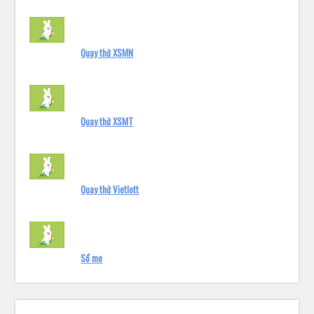
Quay thử XSMN
Quay thử XSMT
Quay thử Vietlott
Sổ mơ