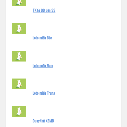
TK từ 00 đến 99
Loto miền Bắc
Loto miền Nam
Loto miền Trung
Quay thử XSMB