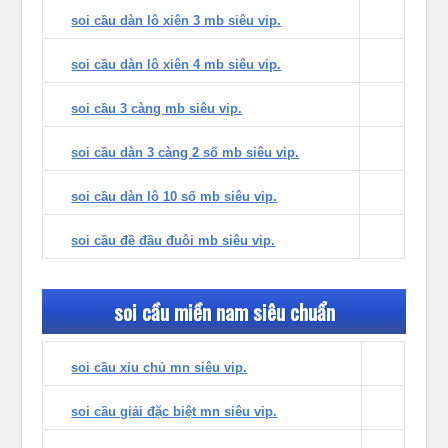
soi cầu dàn lô xiên 3 mb siêu vip.
soi cầu dàn lô xiên 4 mb siêu vip.
soi cầu 3 càng mb siêu vip.
soi cầu dàn 3 càng 2 số mb siêu vip.
soi cầu dàn lô 10 số mb siêu vip.
soi cầu đề đầu đuôi mb siêu vip.
soi cầu miền nam siêu chuẩn
soi cầu xỉu chủ mn siêu vip.
soi cầu giải đặc biệt mn siêu vip.