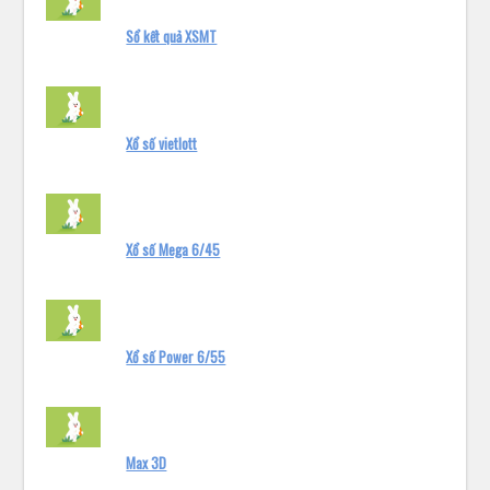
Sổ kết quả XSMT
Xổ số vietlott
Xổ số Mega 6/45
Xổ số Power 6/55
Max 3D