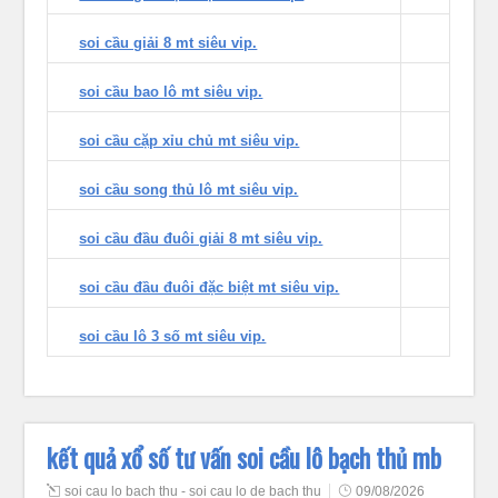
soi cầu giải 8 mt siêu vip.
soi cầu bao lô mt siêu vip.
soi cầu cặp xỉu chủ mt siêu vip.
soi cầu song thủ lô mt siêu vip.
soi cầu đầu đuôi giải 8 mt siêu vip.
soi cầu đầu đuôi đặc biệt mt siêu vip.
soi cầu lô 3 số mt siêu vip.
kết quả xổ số tư vấn soi cầu lô bạch thủ mb
soi cau lo bach thu - soi cau lo de bach thu
09/08/2026