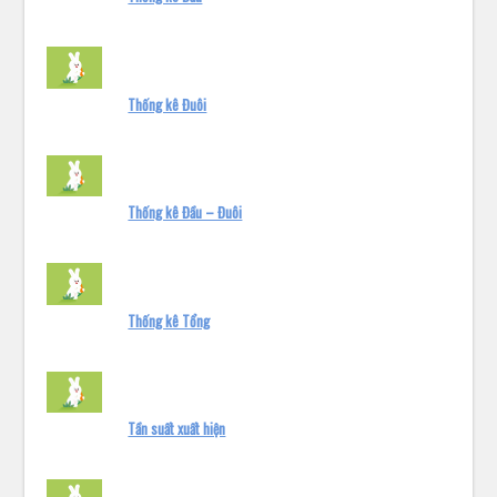
Thống kê Đuôi
Thống kê Đầu – Đuôi
Thống kê Tổng
Tần suất xuất hiện