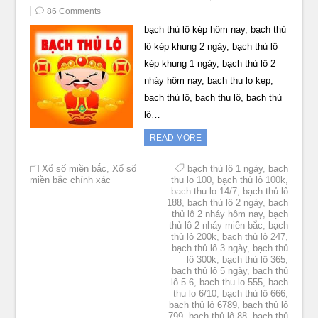
86 Comments
bạch thủ lô kép hôm nay, bạch thủ
lô kép khung 2 ngày, bạch thủ lô
kép khung 1 ngày, bạch thủ lô 2
nháy hôm nay, bach thu lo kep,
bạch thủ lô, bạch thu lô, bạch thủ
lô…
READ MORE
Xổ số miền bắc
,
Xổ số
bạch thủ lô 1 ngày
,
bach
miền bắc chính xác
thu lo 100
,
bạch thủ lô 100k
,
bach thu lo 14/7
,
bạch thủ lô
188
,
bạch thủ lô 2 ngày
,
bạch
thủ lô 2 nháy hôm nay
,
bạch
thủ lô 2 nháy miền bắc
,
bạch
thủ lô 200k
,
bạch thủ lô 247
,
bạch thủ lô 3 ngày
,
bạch thủ
lô 300k
,
bạch thủ lô 365
,
bạch thủ lô 5 ngày
,
bạch thủ
lô 5-6
,
bach thu lo 555
,
bach
thu lo 6/10
,
bạch thủ lô 666
,
bạch thủ lô 6789
,
bạch thủ lô
799
,
bạch thủ lô 88
,
bạch thủ