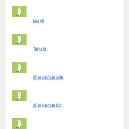
Max 4D
Thống kê
Xổ số điện toán 6x36
Xổ số điện toán 123