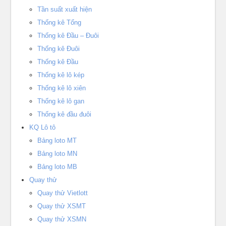
Tần suất xuất hiện
Thống kê Tổng
Thống kê Đầu – Đuôi
Thống kê Đuôi
Thống kê Đầu
Thống kê lô kép
Thống kê lô xiên
Thống kê lô gan
Thống kê đầu đuôi
KQ Lô tô
Bảng loto MT
Bảng loto MN
Bảng loto MB
Quay thử
Quay thử Vietlott
Quay thử XSMT
Quay thử XSMN