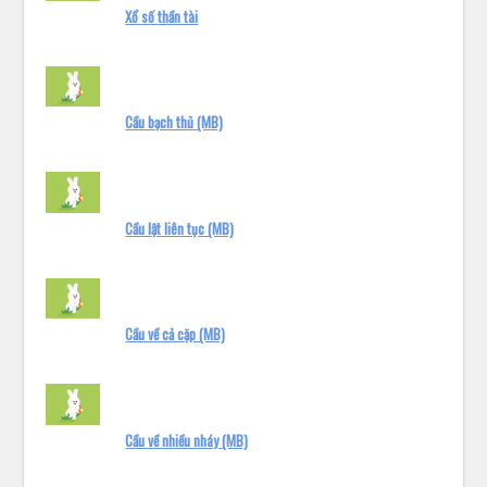
Xổ số thần tài
Cầu bạch thủ (MB)
Cầu lật liên tục (MB)
Cầu về cả cặp (MB)
Cầu về nhiều nháy (MB)