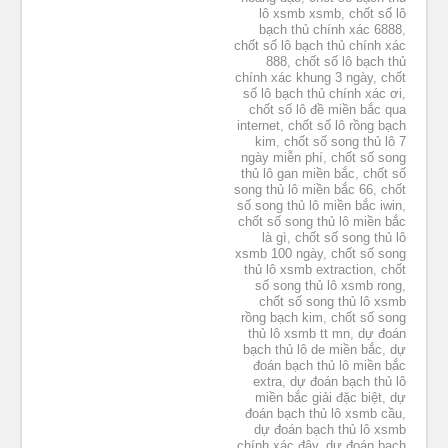
lô xsmb xsmb
,
chốt số lô
bạch thủ chính xác 6888
,
chốt số lô bạch thủ chính xác
888
,
chốt số lô bạch thủ
chính xác khung 3 ngày
,
chốt
số lô bạch thủ chính xác ơi
,
chốt số lô đề miền bắc qua
internet
,
chốt số lô rồng bạch
kim
,
chốt số song thủ lô 7
ngày miễn phí
,
chốt số song
thủ lô gan miền bắc
,
chốt số
song thủ lô miền bắc 66
,
chốt
số song thủ lô miền bắc iwin
,
chốt số song thủ lô miền bắc
là gì
,
chốt số song thủ lô
xsmb 100 ngày
,
chốt số song
thủ lô xsmb extraction
,
chốt
số song thủ lô xsmb rong
,
chốt số song thủ lô xsmb
rồng bạch kim
,
chốt số song
thủ lô xsmb tt mn
,
dự đoán
bạch thủ lô de miền bắc
,
dự
đoán bạch thủ lô miền bắc
extra
,
dự đoán bạch thủ lô
miền bắc giải đặc biệt
,
dự
đoán bạch thủ lô xsmb cầu
,
dự đoán bạch thủ lô xsmb
chính xác đây
,
dự đoán bạch