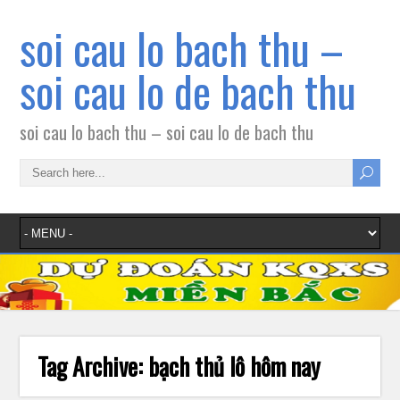
soi cau lo bach thu –
soi cau lo de bach thu
soi cau lo bach thu – soi cau lo de bach thu
Tag Archive:
bạch thủ lô hôm nay