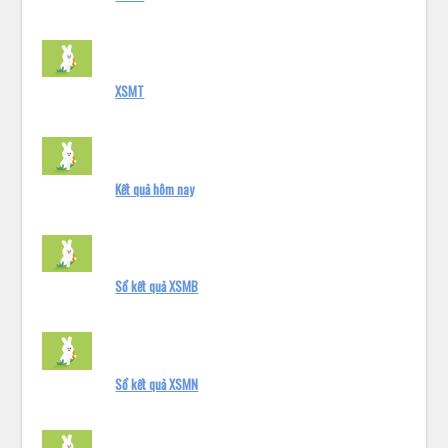
XSMT
Kết quả hôm nay
Sổ kết quả XSMB
Sổ kết quả XSMN