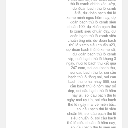
thủ lô xsmb chính xác ướp
,
dự đoán bạch thủ lô xsmb
êđê
,
dự đoán bạch thủ lô
xsmb minh ngọc hôm nay
,
dự
đoán bạch thủ lô xsmb siêu
chuẩn 100
,
dự đoán bạch thủ
lô xsmb siêu chuẩn đây
,
dự
đoán bạch thủ lô xsmb siêu
chuẩn ông nội
,
dự đoán bạch
thủ lô xsmb siêu chuẩn u23
,
dự đoán bạch thủ lô xsmb số
,
dự đoán bạch thủ lô xsmb
vip
,
nuôi bạch thủ lô khung 3
ngày
,
nuôi lô bạch thủ kết quả
247 com
,
soi cau bach thu
,
soi cau bach thu lo
,
soi cầu
bạch thủ lô đồng nai
,
soi cau
bach thu lo hai nhay 666
,
soi
cầu bạch thủ lô hôm nay số
đẹp
,
soi cầu bạch thủ lô hôm
nay ưi
,
soi cầu bạch thủ lô
ngày mai uy tín
,
soi cầu bạch
thủ lô ngày mai về miền bắc
,
soi cầu bạch thủ lô siêu
chuẩn 86
,
soi cầu bạch thủ lô
siêu chuẩn lô
,
soi cầu bạch
thủ lô siêu chuẩn tô hôm nay
,
soi cầu bạch thủ lô siêu vip