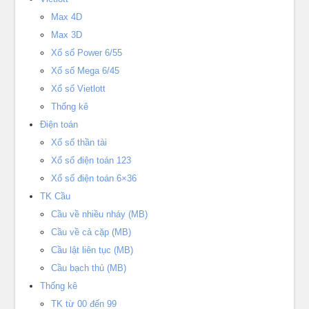
Max 4D
Max 3D
Xổ số Power 6/55
Xổ số Mega 6/45
Xổ số Vietlott
Thống kê
Điện toán
Xổ số thần tài
Xổ số điện toán 123
Xổ số điện toán 6×36
TK Cầu
Cầu về nhiều nháy (MB)
Cầu về cả cặp (MB)
Cầu lật liên tục (MB)
Cầu bạch thủ (MB)
Thống kê
TK từ 00 đến 99