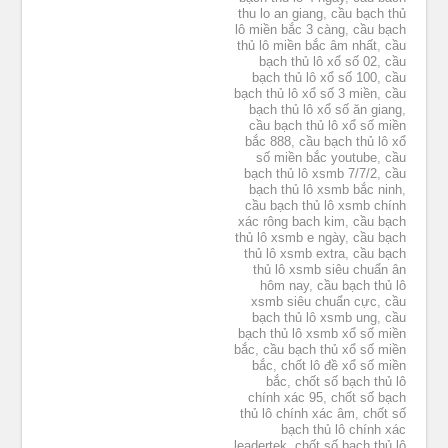
thu lo an giang
,
cầu bạch thủ
lô miền bắc 3 càng
,
cầu bạch
thủ lô miền bắc âm nhất
,
cầu
bạch thủ lô xổ số 02
,
cầu
bạch thủ lô xổ số 100
,
cầu
bạch thủ lô xổ số 3 miền
,
cầu
bạch thủ lô xổ số ăn giang
,
cầu bạch thủ lô xổ số miền
bắc 888
,
cầu bạch thủ lô xổ
số miền bắc youtube
,
cầu
bạch thủ lô xsmb 7/7/2
,
cầu
bạch thủ lô xsmb bắc ninh
,
cầu bạch thủ lô xsmb chính
xác rông bach kim
,
cầu bạch
thủ lô xsmb e ngày
,
cầu bạch
thủ lô xsmb extra
,
cầu bạch
thủ lô xsmb siêu chuẩn ân
hôm nay
,
cầu bạch thủ lô
xsmb siêu chuẩn cực
,
cầu
bạch thủ lô xsmb ung
,
cầu
bạch thủ lô xsmb xổ số miền
bắc
,
cầu bạch thủ xổ số miền
bắc
,
chốt lô đề xổ số miền
bắc
,
chốt số bạch thủ lô
chính xác 95
,
chốt số bạch
thủ lô chính xác âm
,
chốt số
bạch thủ lô chính xác
leadertek
,
chốt số bạch thủ lô