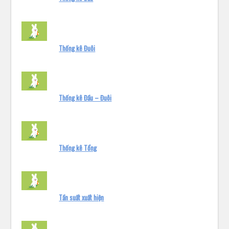
Thống kê Đuôi
Thống kê Đầu – Đuôi
Thống kê Tổng
Tần suất xuất hiện