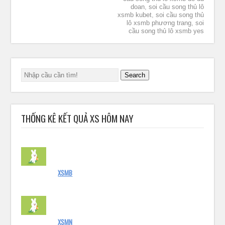
doan
,
soi cầu song thủ lô
xsmb kubet
,
soi cầu song thủ
lô xsmb phương trang
,
soi
cầu song thủ lô xsmb yes
Search
THỐNG KÊ KẾT QUẢ XS HÔM NAY
XSMB
XSMN