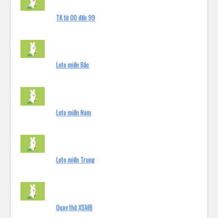
TK từ 00 đến 99
Loto miền Bắc
Loto miền Nam
Loto miền Trung
Quay thử XSMB