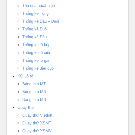
Tần suất xuất hiện
Thống kê Tổng
Thống kê Đầu – Đuôi
Thống kê Đuôi
Thống kê Đầu
Thống kê lô kép
Thống kê lô xiên
Thống kê lô gan
Thống kê đầu đuôi
KQ Lô tô
Bảng loto MT
Bảng loto MN
Bảng loto MB
Quay thử
Quay thử Vietlott
Quay thử XSMT
Quay thử XSMN