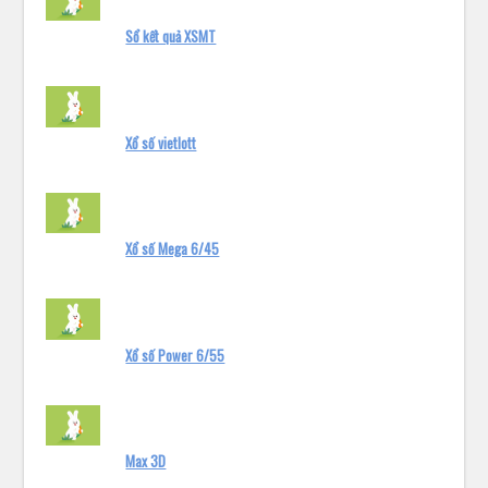
Sổ kết quả XSMT
Xổ số vietlott
Xổ số Mega 6/45
Xổ số Power 6/55
Max 3D