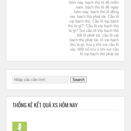
hôm nay
,
bạch thủ lô đề miền
nam
,
bạch thủ lô đề ngày
hôm nay
,
bạch thủ lô đồng
nai
,
bạch thủ phát tài
,
Cầu lô
vip bạch thủ
,
Cầu lô vip bạch
thủ là gì?
,
Cầu lô vip bạch thủ
là gì? Soi cầu lô Vip bạch thủ
bắt lô phát tài
,
cầu lô vip
bạch thủ phát tài
,
lô vip bạch
thủ là gì
,
lưu ý khi soi cầu lô
vip
,
Một số lưu ý khi soi cầu
lô vip bạch thủ phát tài
Search
THỐNG KÊ KẾT QUẢ XS HÔM NAY