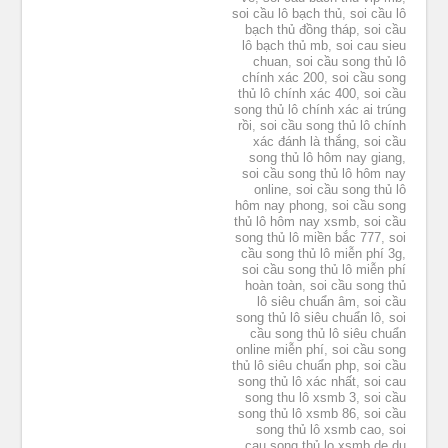
soi cầu lô bạch thủ
,
soi cầu lô
bạch thủ đồng tháp
,
soi cầu
lô bạch thủ mb
,
soi cau sieu
chuan
,
soi cầu song thủ lô
chính xác 200
,
soi cầu song
thủ lô chính xác 400
,
soi cầu
song thủ lô chính xác ai trúng
rồi
,
soi cầu song thủ lô chính
xác đánh là thắng
,
soi cầu
song thủ lô hôm nay giang
,
soi cầu song thủ lô hôm nay
online
,
soi cầu song thủ lô
hôm nay phong
,
soi cầu song
thủ lô hôm nay xsmb
,
soi cầu
song thủ lô miền bắc 777
,
soi
cầu song thủ lô miễn phí 3g
,
soi cầu song thủ lô miễn phí
hoàn toàn
,
soi cầu song thủ
lô siêu chuẩn âm
,
soi cầu
song thủ lô siêu chuẩn lô
,
soi
cầu song thủ lô siêu chuẩn
online miễn phí
,
soi cầu song
thủ lô siêu chuẩn php
,
soi cầu
song thủ lô xác nhất
,
soi cau
song thu lô xsmb 3
,
soi cầu
song thủ lô xsmb 86
,
soi cầu
song thủ lô xsmb cao
,
soi
cau song thủ lo xsmb de du