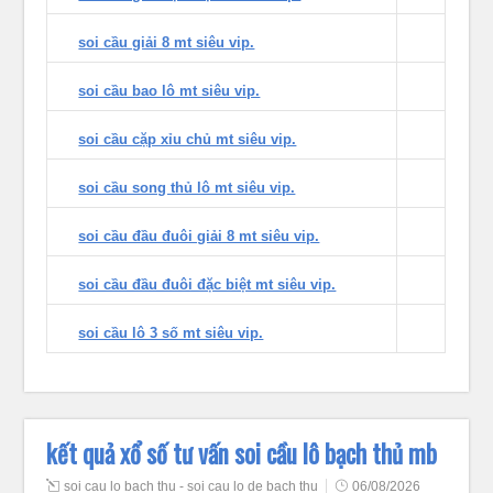
soi cầu giải 8 mt siêu vip.
soi cầu bao lô mt siêu vip.
soi cầu cặp xỉu chủ mt siêu vip.
soi cầu song thủ lô mt siêu vip.
soi cầu đầu đuôi giải 8 mt siêu vip.
soi cầu đầu đuôi đặc biệt mt siêu vip.
soi cầu lô 3 số mt siêu vip.
kết quả xổ số tư vấn soi cầu lô bạch thủ mb
soi cau lo bach thu - soi cau lo de bach thu
06/08/2026