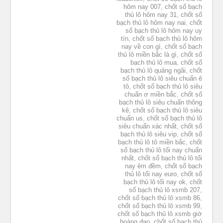
hôm nay 007
,
chốt số bạch
thủ lô hôm nay 31
,
chốt số
bạch thủ lô hôm nay nai
,
chốt
số bạch thủ lô hôm nay uy
tín
,
chốt số bạch thủ lô hôm
nay về con gì
,
chốt số bạch
thủ lô miền bắc là gì
,
chốt số
bạch thủ lô mua
,
chốt số
bạch thủ lô quảng ngãi
,
chốt
số bạch thủ lô siêu chuẩn ê
tô
,
chốt số bạch thủ lô siêu
chuẩn ơ miền bắc
,
chốt số
bạch thủ lô siêu chuẩn thông
kê
,
chốt số bạch thủ lô siêu
chuẩn us
,
chốt số bạch thủ lô
siêu chuẩn xác nhất
,
chốt số
bạch thủ lô siêu vip
,
chốt số
bạch thủ lô tô miền bắc
,
chốt
số bạch thủ lô tối nay chuẩn
nhất
,
chốt số bạch thủ lô tối
nay êm đềm
,
chốt số bạch
thủ lô tối nay euro
,
chốt số
bạch thủ lô tối nay ok
,
chốt
số bạch thủ lô xsmb 207
,
chốt số bạch thủ lô xsmb 86
,
chốt số bạch thủ lô xsmb 99
,
chốt số bạch thủ lô xsmb giờ
hoàng đạo
,
chốt số bạch thủ