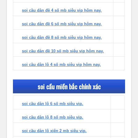
soi cầu dàn đề 4 số mb siêu vip hôm nay.
soi cầu dàn đề 6 số mb siêu vip hôm nay.
soi cầu dàn đề 8 số mb siêu vip hôm nay.
soi cầu dàn đề 10 số mb siêu vip hôm nay.
soi cầu dàn lô 4 số mb siêu vip hôm nay.
soi cầu miền bắc chính xác
soi cầu dàn lô 6 số mb siêu vip.
soi cầu dàn lô 8 số mb siêu vip.
soi cầu dàn lô xiên 2 mb siêu vip.