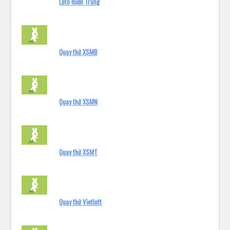
Loto miền Trung
Quay thử XSMB
Quay thử XSMN
Quay thử XSMT
Quay thử Vietlott