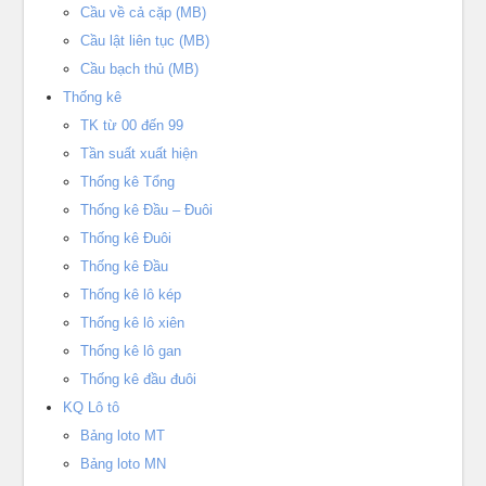
Cầu về cả cặp (MB)
Cầu lật liên tục (MB)
Cầu bạch thủ (MB)
Thống kê
TK từ 00 đến 99
Tần suất xuất hiện
Thống kê Tổng
Thống kê Đầu – Đuôi
Thống kê Đuôi
Thống kê Đầu
Thống kê lô kép
Thống kê lô xiên
Thống kê lô gan
Thống kê đầu đuôi
KQ Lô tô
Bảng loto MT
Bảng loto MN