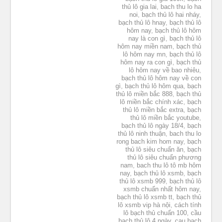
thủ lô gia lai
,
bach thu lo ha
noi
,
bạch thủ lô hai nháy
,
bạch thủ lô hnay
,
bạch thủ lô
hôm nay
,
bạch thủ lô hôm
nay là con gì
,
bạch thủ lô
hôm nay miền nam
,
bạch thủ
lô hôm nay mn
,
bạch thủ lô
hôm nay ra con gì
,
bạch thủ
lô hôm nay về bao nhiêu
,
bạch thủ lô hôm nay về con
gì
,
bạch thủ lô hôm qua
,
bạch
thủ lô miền bắc 888
,
bạch thủ
lô miền bắc chính xác
,
bạch
thủ lô miền bắc extra
,
bạch
thủ lô miền bắc youtube
,
bạch thủ lô ngày 18/4
,
bạch
thủ lô ninh thuận
,
bach thu lo
rong bach kim hom nay
,
bạch
thủ lô siêu chuẩn ăn
,
bạch
thủ lô siêu chuẩn phương
nam
,
bach thu lô tô mb hôm
nay
,
bạch thủ lô xsmb
,
bạch
thủ lô xsmb 999
,
bạch thủ lô
xsmb chuẩn nhất hôm nay
,
bạch thủ lô xsmb tt
,
bạch thủ
lô xsmb vip hà nội
,
cách tính
lô bạch thủ chuẩn 100
,
cầu
bạch thủ lô 4 ngày
,
cau bach