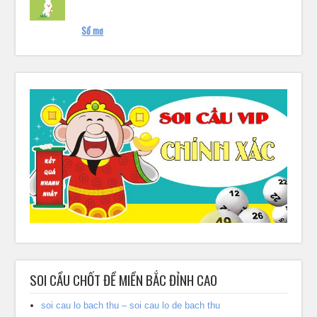
Sổ mơ
SOI CẦU CHỐT ĐỀ MIỀN BẮC ĐỈNH CAO
soi cau lo bach thu – soi cau lo de bach thu