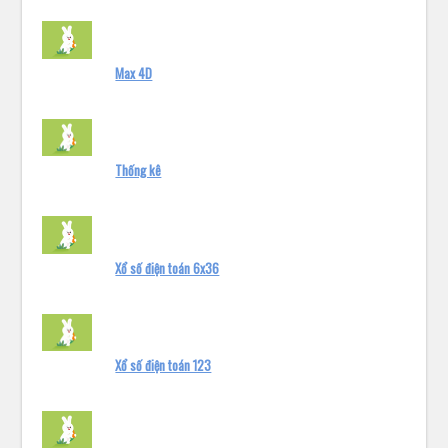
Max 4D
Thống kê
Xổ số điện toán 6x36
Xổ số điện toán 123