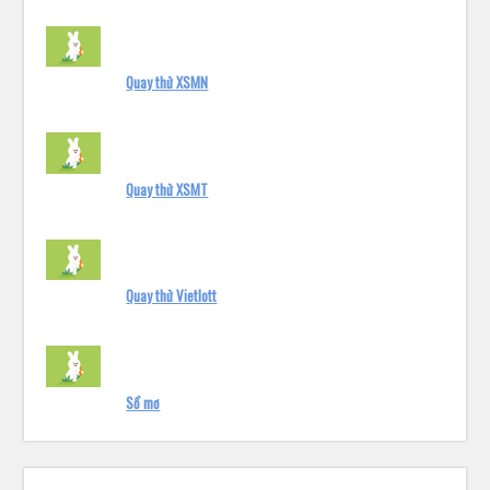
Quay thử XSMN
Quay thử XSMT
Quay thử Vietlott
Sổ mơ