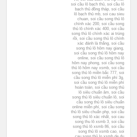
soi cầu lô bạch thủ
,
soi cầu lô
bạch thủ đồng tháp
,
soi cầu
lô bạch thủ mb
,
soi cau sieu
chuan
,
soi cầu song thủ lô
chính xác 200
,
soi cầu song
thủ lô chính xác 400
,
soi cầu
song thủ lô chính xác ai trúng
rồi
,
soi cầu song thủ lô chính
xác đánh là thắng
,
soi cầu
song thủ lô hôm nay giang
,
soi cầu song thủ lô hôm nay
online
,
soi cầu song thủ lô
hôm nay phong
,
soi cầu song
thủ lô hôm nay xsmb
,
soi cầu
song thủ lô miền bắc 777
,
soi
cầu song thủ lô miễn phí 3g
,
soi cầu song thủ lô miễn phí
hoàn toàn
,
soi cầu song thủ
lô siêu chuẩn âm
,
soi cầu
song thủ lô siêu chuẩn lô
,
soi
cầu song thủ lô siêu chuẩn
online miễn phí
,
soi cầu song
thủ lô siêu chuẩn php
,
soi cầu
song thủ lô xác nhất
,
soi cau
song thu lô xsmb 3
,
soi cầu
song thủ lô xsmb 86
,
soi cầu
song thủ lô xsmb cao
,
soi
cau song thủ lo xsmb de du