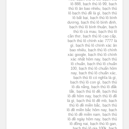
lô 888
,
bạch thủ lô 99
,
bạch
thủ lô ăn bao nhiêu
,
bạch thủ
lô bạch thủ đề là gì
,
bạch thủ
lô bất bại
,
bạch thủ lô bình
dương
,
bạch thủ lô bình định
,
bạch thủ lô bình thuận
,
bạch
thủ lô cà mau
,
bạch thủ lô
cần thơ
,
bạch thủ lô cao cấp
,
bạch thủ lô chính xác 7777 là
gì
,
bạch thủ lô chính xác ăn
bao nhiêu
,
bạch thủ lô chính
xác google
,
bạch thủ lô chính
xác nhất hôm nay
,
bạch thủ
lô chuẩn
,
bạch thủ lô chuẩn
100
,
bạch thủ lô chuẩn hôm
nay
,
bạch thủ lô chuẩn xác
,
bạch thủ lô có nghĩa là gì
,
bạch thủ lô con gì
,
bạch thủ
lô đà nẵng
,
bạch thủ lô đắk
lắk
,
bạch thủ lô đề
,
bạch thủ
lô đề hôm nay
,
bạch thủ lô đề
là gì
,
bạch thủ lô đề mb
,
bạch
thủ lô đề miền bắc
,
bạch thủ
lô đề miền bắc hôm nay
,
bạch
thủ lô đề miền nam
,
bạch thủ
lô đề ngày hôm nay
,
bạch thủ
lô đồng nai
,
bạch thủ lô gan
,
bạch thủ lô gia 100k
,
bạch