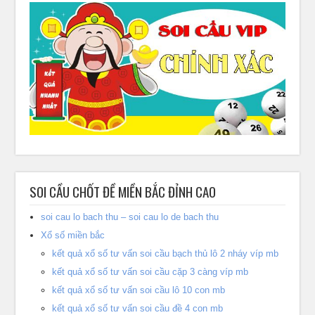
SOI CẦU CHỐT ĐỀ MIỀN BẮC ĐỈNH CAO
soi cau lo bach thu – soi cau lo de bach thu
Xổ số miền bắc
kết quả xổ số tư vấn soi cầu bạch thủ lô 2 nháy víp mb
kết quả xổ số tư vấn soi cầu cặp 3 càng víp mb
kết quả xổ số tư vấn soi cầu lô 10 con mb
kết quả xổ số tư vấn soi cầu đề 4 con mb