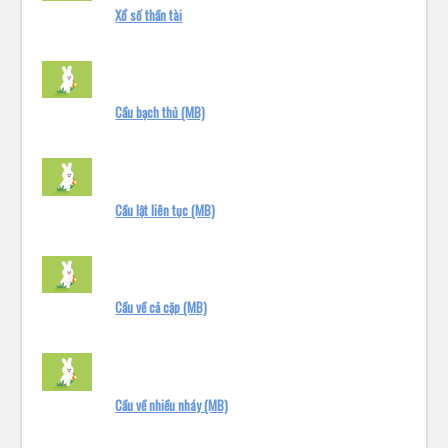
Xổ số thần tài
Cầu bạch thủ (MB)
Cầu lật liên tục (MB)
Cầu về cả cặp (MB)
Cầu về nhiều nháy (MB)