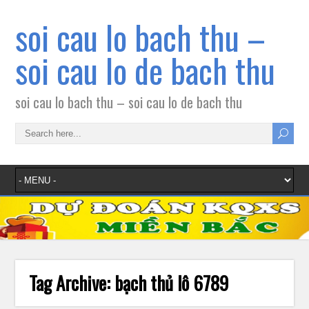
soi cau lo bach thu –
soi cau lo de bach thu
soi cau lo bach thu – soi cau lo de bach thu
Tag Archive:
bạch thủ lô 6789