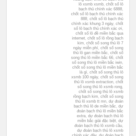
lô xsmb xsmb
,
chốt số lô
bạch thủ chính xác 6888
,
chốt số lô bạch thủ chính xác
888
,
chốt số lô bạch thủ
chính xác khung 3 ngày
,
chốt
số lô bạch thủ chính xác ơi
,
chốt số lô đề miền bắc qua
internet
,
chốt số lô rồng bạch
kim
,
chốt số song thủ lô 7
ngày miễn phí
,
chốt số song
thủ lô gan miền bắc
,
chốt số
song thủ lô miền bắc 66
,
chốt
số song thủ lô miền bắc iwin
,
chốt số song thủ lô miền bắc
là gì
,
chốt số song thủ lô
xsmb 100 ngày
,
chốt số song
thủ lô xsmb extraction
,
chốt
số song thủ lô xsmb rong
,
chốt số song thủ lô xsmb
rồng bạch kim
,
chốt số song
thủ lô xsmb tt mn
,
dự đoán
bạch thủ lô de miền bắc
,
dự
đoán bạch thủ lô miền bắc
extra
,
dự đoán bạch thủ lô
miền bắc giải đặc biệt
,
dự
đoán bạch thủ lô xsmb cầu
,
dự đoán bạch thủ lô xsmb
chính xác đây
,
dự đoán bạch