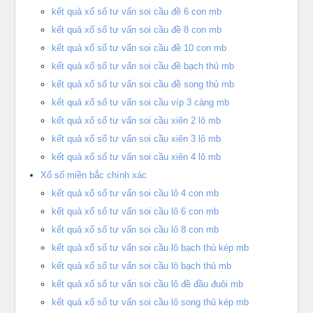
kết quả xổ số tư vấn soi cầu đề 6 con mb
kết quả xổ số tư vấn soi cầu đề 8 con mb
kết quả xổ số tư vấn soi cầu đề 10 con mb
kết quả xổ số tư vấn soi cầu đề bạch thủ mb
kết quả xổ số tư vấn soi cầu đề song thủ mb
kết quả xổ số tư vấn soi cầu víp 3 càng mb
kết quả xổ số tư vấn soi cầu xiên 2 lô mb
kết quả xổ số tư vấn soi cầu xiên 3 lô mb
kết quả xổ số tư vấn soi cầu xiên 4 lô mb
Xổ số miền bắc chính xác
kết quả xổ số tư vấn soi cầu lô 4 con mb
kết quả xổ số tư vấn soi cầu lô 6 con mb
kết quả xổ số tư vấn soi cầu lô 8 con mb
kết quả xổ số tư vấn soi cầu lô bạch thủ kép mb
kết quả xổ số tư vấn soi cầu lô bạch thủ mb
kết quả xổ số tư vấn soi cầu lô đề đầu đuôi mb
kết quả xổ số tư vấn soi cầu lô song thủ kép mb