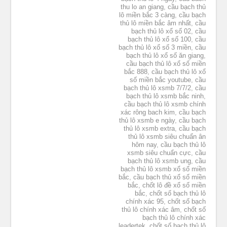
thu lo an giang
,
cầu bạch thủ
lô miền bắc 3 càng
,
cầu bạch
thủ lô miền bắc âm nhất
,
cầu
bạch thủ lô xổ số 02
,
cầu
bạch thủ lô xổ số 100
,
cầu
bạch thủ lô xổ số 3 miền
,
cầu
bạch thủ lô xổ số ăn giang
,
cầu bạch thủ lô xổ số miền
bắc 888
,
cầu bạch thủ lô xổ
số miền bắc youtube
,
cầu
bạch thủ lô xsmb 7/7/2
,
cầu
bạch thủ lô xsmb bắc ninh
,
cầu bạch thủ lô xsmb chính
xác rông bach kim
,
cầu bạch
thủ lô xsmb e ngày
,
cầu bạch
thủ lô xsmb extra
,
cầu bạch
thủ lô xsmb siêu chuẩn ân
hôm nay
,
cầu bạch thủ lô
xsmb siêu chuẩn cực
,
cầu
bạch thủ lô xsmb ung
,
cầu
bạch thủ lô xsmb xổ số miền
bắc
,
cầu bạch thủ xổ số miền
bắc
,
chốt lô đề xổ số miền
bắc
,
chốt số bạch thủ lô
chính xác 95
,
chốt số bạch
thủ lô chính xác âm
,
chốt số
bạch thủ lô chính xác
leadertek
,
chốt số bạch thủ lô