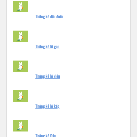
Thống kê đầu đuôi
Thống kê lô gan
Thống kê lô xiên
Thống kê lô kép
Thống kê Đầu