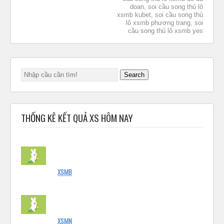
doan
,
soi cầu song thủ lô
xsmb kubet
,
soi cầu song thủ
lô xsmb phương trang
,
soi
cầu song thủ lô xsmb yes
Search
THỐNG KÊ KẾT QUẢ XS HÔM NAY
XSMB
XSMN