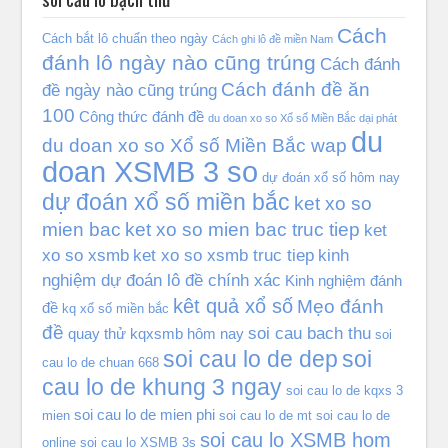
Cách
Cách bắt lô chuẩn theo ngày
Cách ghi lô đề miền Nam
đánh lô ngày nào cũng trúng
Cách đánh
Cách đánh đề ăn
đề ngày nào cũng trúng
100
Công thức đánh đề
du doan xo so Xổ số Miền Bắc dại phát
du
du doan xo so Xổ số Miền Bắc wap
doan XSMB 3 so
dự đoán xổ số hôm nay
dự đoán xổ số miền bắc
ket xo so
mien bac
ket xo so mien bac truc tiep
ket
xo so xsmb
ket xo so xsmb truc tiep
kinh
nghiệm dự đoán lô đề chính xác
Kinh nghiệm đánh
kêt quả xổ số
Mẹo đánh
đề
kq xổ số miền bắc
đề
soi cau bach thu
quay thử kqxsmb hôm nay
soi
soi cau lo de dep
soi
cau lo de chuan 668
cau lo de khung 3 ngay
soi cau lo de kqxs 3
soi cau lo de mien phi
mien
soi cau lo de mt
soi cau lo de
soi cau lo XSMB hom
online
soi cau lo XSMB 3s