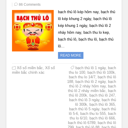
86 Comments
bạch thủ lô kép hôm nay, bạch thủ
lô kép khung 2 ngày, bạch thủ lô
kép khung 1 ngày, bạch thủ lô 2
nháy hôm nay, bach thu lo kep,
bạch thủ lô, bạch thu lô, bạch thủ
lô…
READ MORE
Xổ số miền bắc
,
Xổ số
bạch thủ lô 1 ngày
,
bach
miền bắc chính xác
thu lo 100
,
bạch thủ lô 100k
,
bach thu lo 14/7
,
bạch thủ lô
188
,
bạch thủ lô 2 ngày
,
bạch
thủ lô 2 nháy hôm nay
,
bạch
thủ lô 2 nháy miền bắc
,
bạch
thủ lô 200k
,
bạch thủ lô 247
,
bạch thủ lô 3 ngày
,
bạch thủ
lô 300k
,
bạch thủ lô 365
,
bạch thủ lô 5 ngày
,
bạch thủ
lô 5-6
,
bach thu lo 555
,
bach
thu lo 6/10
,
bạch thủ lô 666
,
bạch thủ lô 6789
,
bạch thủ lô
799
,
bạch thủ lô 88
,
bạch thủ