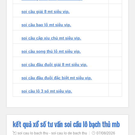
soi cầu giải 8 mt siêu vip.
soi cầu bao lô mt siêu vip.
soi cầu cặp xỉu chủ mt siêu vip.
soi cầu song thủ lô mt siêu vip.
soi cầu đầu đuôi giải 8 mt siêu vip.
soi cầu đầu đuôi đặc biệt mt siêu vip.
soi cầu lô 3 số mt siêu vip.
kết quả xổ số tư vấn soi cầu lô bạch thủ mb
soi cau lo bach thu - soi cau lo de bach thu
07/08/2026