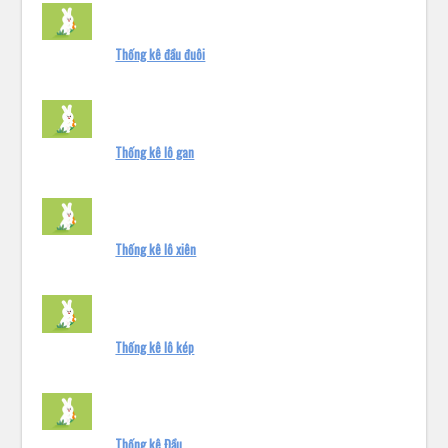
Thống kê đầu đuôi
Thống kê lô gan
Thống kê lô xiên
Thống kê lô kép
Thống kê Đầu