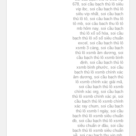
678
,
soi cầu bạch thủ lô siêu
vip ibc
,
soi cầu bạch thủ lô
siêu vip nhất
,
soi cầu bạch
thủ lô tô
,
soi câu bach thu lô
tô mb
,
soi câu bach thu lô tô
mb hôm nay
,
soi cầu bạch
thủ lô xổ số hòa
,
soi cầu
bạch thủ lô xổ số siêu chuẩn
excel
,
soi cầu bạch thủ lô
xsmb 3 càng
,
soi cầu bạch
thủ lô xsmb âm dương
,
soi
cầu bạch thủ lô xsmb bình
định
,
soi cầu bạch thủ lô
xsmb bình phước
,
soi cầu
bạch thủ lô xsmb chính xác
âm dương
,
soi cầu bạch thủ
lô xsmb chính xác giải mã
,
soi cầu bạch thủ lô xsmb
chính xác org
,
soi cầu bạch
thủ lô xsmb chính xác pi
,
soi
cầu bạch thủ lô xsmb chính
xác ray churn
,
soi cầu bạch
thủ lô xsmb l ngày
,
soi cầu
bạch thủ lô xsmb siêu chuẩn
db
,
soi cầu bạch thủ lô xsmb
siêu chuẩn ơ đâu
,
soi cầu
bạch thủ lô xsmb siêu chuẩn
về
,
soi cau bach thu vip mb
,