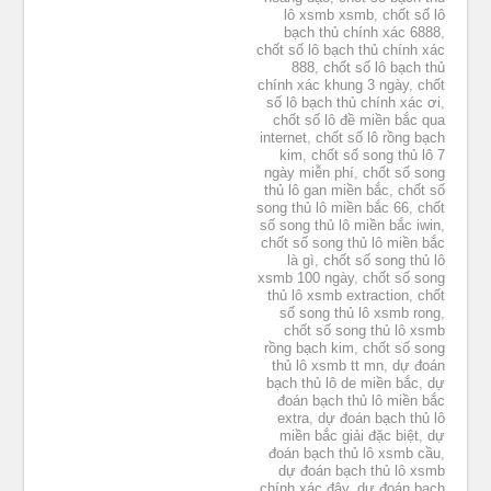
lô xsmb xsmb
,
chốt số lô
bạch thủ chính xác 6888
,
chốt số lô bạch thủ chính xác
888
,
chốt số lô bạch thủ
chính xác khung 3 ngày
,
chốt
số lô bạch thủ chính xác ơi
,
chốt số lô đề miền bắc qua
internet
,
chốt số lô rồng bạch
kim
,
chốt số song thủ lô 7
ngày miễn phí
,
chốt số song
thủ lô gan miền bắc
,
chốt số
song thủ lô miền bắc 66
,
chốt
số song thủ lô miền bắc iwin
,
chốt số song thủ lô miền bắc
là gì
,
chốt số song thủ lô
xsmb 100 ngày
,
chốt số song
thủ lô xsmb extraction
,
chốt
số song thủ lô xsmb rong
,
chốt số song thủ lô xsmb
rồng bạch kim
,
chốt số song
thủ lô xsmb tt mn
,
dự đoán
bạch thủ lô de miền bắc
,
dự
đoán bạch thủ lô miền bắc
extra
,
dự đoán bạch thủ lô
miền bắc giải đặc biệt
,
dự
đoán bạch thủ lô xsmb cầu
,
dự đoán bạch thủ lô xsmb
chính xác đây
,
dự đoán bạch