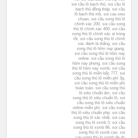
soi cầu lô bạch thủ
,
soi cầu lô
bạch thủ đồng tháp
,
soi cầu
lô bạch thủ mb
,
soi cau sieu
chuan
,
soi cầu song thủ lô
chính xác 200
,
soi cầu song
thủ lô chính xác 400
,
soi cầu
song thủ lô chính xác ai trúng
rồi
,
soi cầu song thủ lô chính
xác đánh là thắng
,
soi cầu
song thủ lô hôm nay giang
,
soi cầu song thủ lô hôm nay
online
,
soi cầu song thủ lô
hôm nay phong
,
soi cầu song
thủ lô hôm nay xsmb
,
soi cầu
song thủ lô miền bắc 777
,
soi
cầu song thủ lô miễn phí 3g
,
soi cầu song thủ lô miễn phí
hoàn toàn
,
soi cầu song thủ
lô siêu chuẩn âm
,
soi cầu
song thủ lô siêu chuẩn lô
,
soi
cầu song thủ lô siêu chuẩn
online miễn phí
,
soi cầu song
thủ lô siêu chuẩn php
,
soi cầu
song thủ lô xác nhất
,
soi cau
song thu lô xsmb 3
,
soi cầu
song thủ lô xsmb 86
,
soi cầu
song thủ lô xsmb cao
,
soi
cau song thủ lo xsmb de du