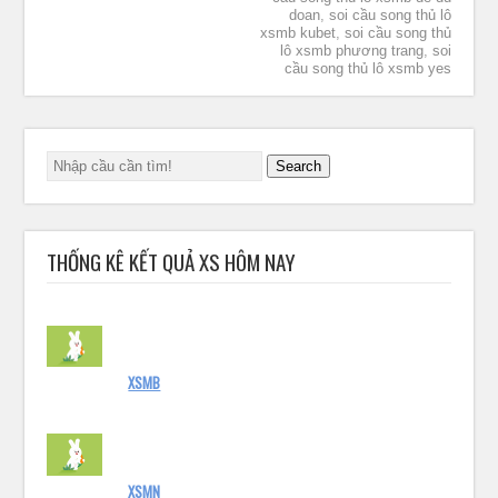
doan
,
soi cầu song thủ lô
xsmb kubet
,
soi cầu song thủ
lô xsmb phương trang
,
soi
cầu song thủ lô xsmb yes
Search
THỐNG KÊ KẾT QUẢ XS HÔM NAY
XSMB
XSMN