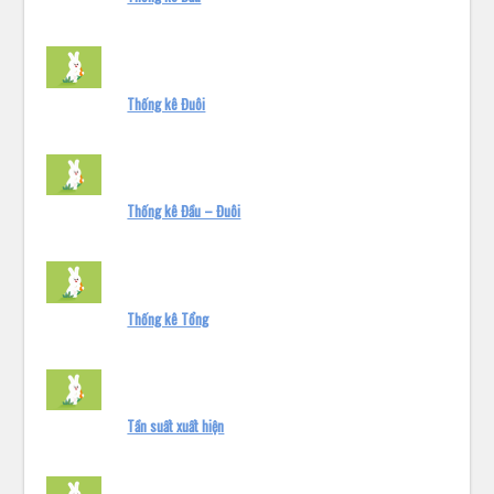
Thống kê Đuôi
Thống kê Đầu – Đuôi
Thống kê Tổng
Tần suất xuất hiện