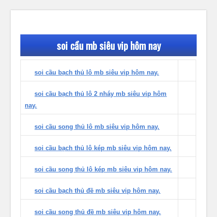
soi cầu mb siêu vip hôm nay
soi cầu bạch thủ lô mb siêu vip hôm nay.
soi cầu bạch thủ lô 2 nháy mb siêu vip hôm
nay.
soi cầu song thủ lô mb siêu vip hôm nay.
soi cầu bạch thủ lô kép mb siêu vip hôm nay.
soi cầu song thủ lô kép mb siêu vip hôm nay.
soi cầu bạch thủ đề mb siêu vip hôm nay.
soi cầu song thủ đề mb siêu vip hôm nay.