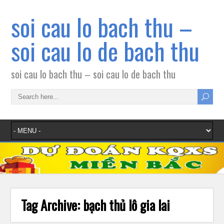
soi cau lo bach thu –
soi cau lo de bach thu
soi cau lo bach thu – soi cau lo de bach thu
Tag Archive:
bạch thủ lô gia lai