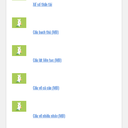
Xổ số thần tài
Cầu bạch thủ (MB)
Cầu lật liên tục (MB)
Cầu về cả cặp (MB)
Cầu về nhiều nháy (MB)