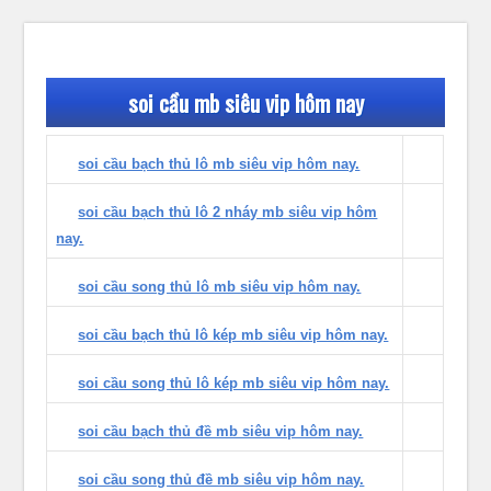
soi cầu mb siêu vip hôm nay
soi cầu bạch thủ lô mb siêu vip hôm nay.
soi cầu bạch thủ lô 2 nháy mb siêu vip hôm
nay.
soi cầu song thủ lô mb siêu vip hôm nay.
soi cầu bạch thủ lô kép mb siêu vip hôm nay.
soi cầu song thủ lô kép mb siêu vip hôm nay.
soi cầu bạch thủ đề mb siêu vip hôm nay.
soi cầu song thủ đề mb siêu vip hôm nay.