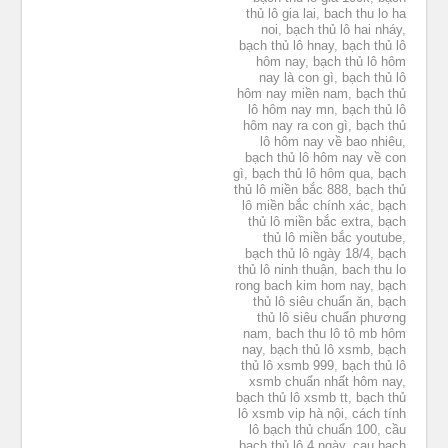
thủ lô gia lai
,
bach thu lo ha
noi
,
bạch thủ lô hai nháy
,
bạch thủ lô hnay
,
bạch thủ lô
hôm nay
,
bạch thủ lô hôm
nay là con gì
,
bạch thủ lô
hôm nay miền nam
,
bạch thủ
lô hôm nay mn
,
bạch thủ lô
hôm nay ra con gì
,
bạch thủ
lô hôm nay về bao nhiêu
,
bạch thủ lô hôm nay về con
gì
,
bạch thủ lô hôm qua
,
bạch
thủ lô miền bắc 888
,
bạch thủ
lô miền bắc chính xác
,
bạch
thủ lô miền bắc extra
,
bạch
thủ lô miền bắc youtube
,
bạch thủ lô ngày 18/4
,
bạch
thủ lô ninh thuận
,
bach thu lo
rong bach kim hom nay
,
bạch
thủ lô siêu chuẩn ăn
,
bạch
thủ lô siêu chuẩn phương
nam
,
bach thu lô tô mb hôm
nay
,
bạch thủ lô xsmb
,
bạch
thủ lô xsmb 999
,
bạch thủ lô
xsmb chuẩn nhất hôm nay
,
bạch thủ lô xsmb tt
,
bạch thủ
lô xsmb vip hà nội
,
cách tính
lô bạch thủ chuẩn 100
,
cầu
bạch thủ lô 4 ngày
,
cau bach