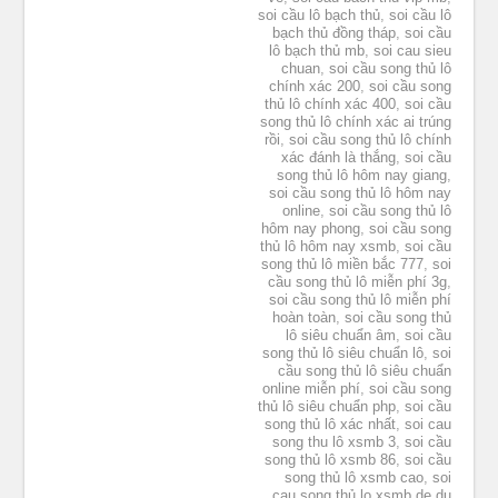
soi cầu lô bạch thủ
,
soi cầu lô
bạch thủ đồng tháp
,
soi cầu
lô bạch thủ mb
,
soi cau sieu
chuan
,
soi cầu song thủ lô
chính xác 200
,
soi cầu song
thủ lô chính xác 400
,
soi cầu
song thủ lô chính xác ai trúng
rồi
,
soi cầu song thủ lô chính
xác đánh là thắng
,
soi cầu
song thủ lô hôm nay giang
,
soi cầu song thủ lô hôm nay
online
,
soi cầu song thủ lô
hôm nay phong
,
soi cầu song
thủ lô hôm nay xsmb
,
soi cầu
song thủ lô miền bắc 777
,
soi
cầu song thủ lô miễn phí 3g
,
soi cầu song thủ lô miễn phí
hoàn toàn
,
soi cầu song thủ
lô siêu chuẩn âm
,
soi cầu
song thủ lô siêu chuẩn lô
,
soi
cầu song thủ lô siêu chuẩn
online miễn phí
,
soi cầu song
thủ lô siêu chuẩn php
,
soi cầu
song thủ lô xác nhất
,
soi cau
song thu lô xsmb 3
,
soi cầu
song thủ lô xsmb 86
,
soi cầu
song thủ lô xsmb cao
,
soi
cau song thủ lo xsmb de du