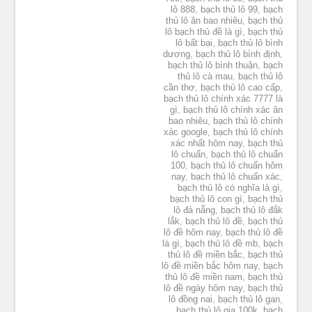
lô 888
,
bạch thủ lô 99
,
bạch
thủ lô ăn bao nhiêu
,
bạch thủ
lô bạch thủ đề là gì
,
bạch thủ
lô bất bại
,
bạch thủ lô bình
dương
,
bạch thủ lô bình định
,
bạch thủ lô bình thuận
,
bạch
thủ lô cà mau
,
bạch thủ lô
cần thơ
,
bạch thủ lô cao cấp
,
bạch thủ lô chính xác 7777 là
gì
,
bạch thủ lô chính xác ăn
bao nhiêu
,
bạch thủ lô chính
xác google
,
bạch thủ lô chính
xác nhất hôm nay
,
bạch thủ
lô chuẩn
,
bạch thủ lô chuẩn
100
,
bạch thủ lô chuẩn hôm
nay
,
bạch thủ lô chuẩn xác
,
bạch thủ lô có nghĩa là gì
,
bạch thủ lô con gì
,
bạch thủ
lô đà nẵng
,
bạch thủ lô đắk
lắk
,
bạch thủ lô đề
,
bạch thủ
lô đề hôm nay
,
bạch thủ lô đề
là gì
,
bạch thủ lô đề mb
,
bạch
thủ lô đề miền bắc
,
bạch thủ
lô đề miền bắc hôm nay
,
bạch
thủ lô đề miền nam
,
bạch thủ
lô đề ngày hôm nay
,
bạch thủ
lô đồng nai
,
bạch thủ lô gan
,
bạch thủ lô gia 100k
,
bạch