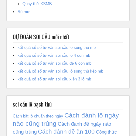
Quay thử XSMB
Sổ mơ
DỰ ĐOÁN SOI CẦU mới nhất
kết quả xổ số tư vấn soi cầu lô song thủ mb
kết quả xổ số tư vấn soi cầu lô 4 con mb
kết quả xổ số tư vấn soi cầu đề 6 con mb
kết quả xổ số tư vấn soi cầu lô song thủ kép mb
kết quả xổ số tư vấn soi cầu xiên 3 lô mb
soi cầu lô bạch thủ
Cách đánh lô ngày
Cách bắt lô chuẩn theo ngày
nào cũng trúng
Cách đánh đề ngày nào
Cách đánh đề ăn 100
cũng trúng
Công thức