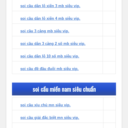
soi cầu dàn lô xiên 3 mb siêu vip.
soi cầu dàn lô xiên 4 mb siêu vip.
soi cầu 3 càng mb siêu vip.
soi cầu dàn 3 càng 2 số mb siêu vip.
soi cầu dàn lô 10 số mb siêu vip.
soi cầu đề đầu đuôi mb siêu vip.
soi cầu miền nam siêu chuẩn
soi cầu xỉu chủ mn siêu vip.
soi cầu giải đặc biệt mn siêu vip.