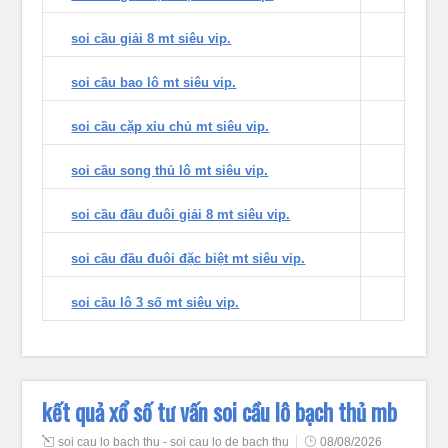
soi cầu giải 8 mt siêu vip.
soi cầu bao lô mt siêu vip.
soi cầu cặp xỉu chủ mt siêu vip.
soi cầu song thủ lô mt siêu vip.
soi cầu đầu đuôi giải 8 mt siêu vip.
soi cầu đầu đuôi đặc biệt mt siêu vip.
soi cầu lô 3 số mt siêu vip.
kết quả xổ số tư vấn soi cầu lô bạch thủ mb
soi cau lo bach thu - soi cau lo de bach thu
08/08/2026