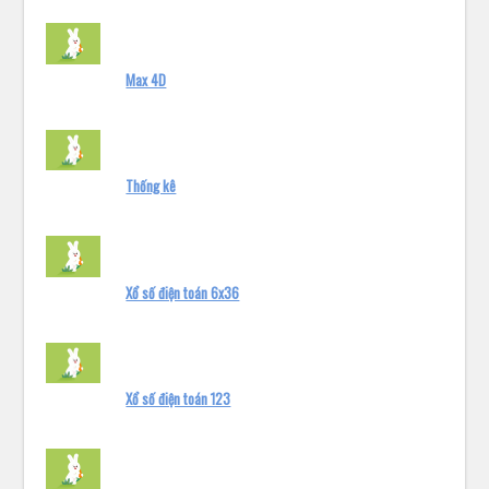
Max 4D
Thống kê
Xổ số điện toán 6x36
Xổ số điện toán 123