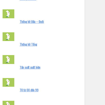
Thống kê Đầu – Đuôi
Thống kê Tổng
Tần suất xuất hiện
TK từ 00 đến 99