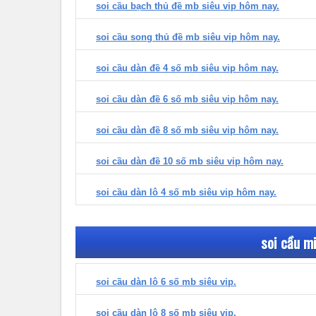
soi cầu bạch thủ đề mb siêu vip hôm nay.
soi cầu song thủ đề mb siêu vip hôm nay.
soi cầu dàn đề 4 số mb siêu vip hôm nay.
soi cầu dàn đề 6 số mb siêu vip hôm nay.
soi cầu dàn đề 8 số mb siêu vip hôm nay.
soi cầu dàn đề 10 số mb siêu vip hôm nay.
soi cầu dàn lô 4 số mb siêu vip hôm nay.
soi cầu m
soi cầu dàn lô 6 số mb siêu vip.
soi cầu dàn lô 8 số mb siêu vip.