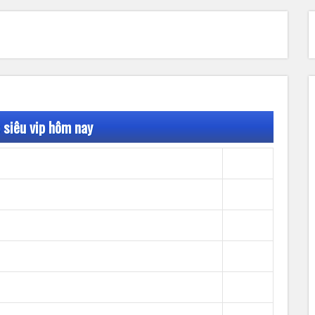
 siêu vip hôm nay