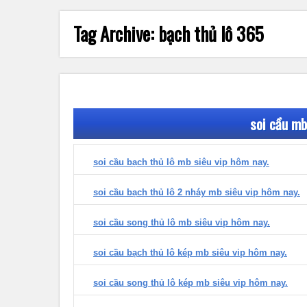
Tag Archive:
bạch thủ lô 365
soi cầu mb
soi cầu bạch thủ lô mb siêu vip hôm nay.
soi cầu bạch thủ lô 2 nháy mb siêu vip hôm nay.
soi cầu song thủ lô mb siêu vip hôm nay.
soi cầu bạch thủ lô kép mb siêu vip hôm nay.
soi cầu song thủ lô kép mb siêu vip hôm nay.