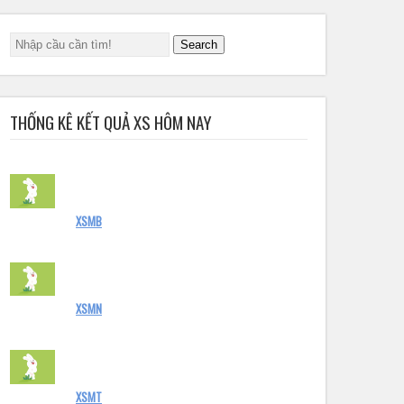
Search
THỐNG KÊ KẾT QUẢ XS HÔM NAY
XSMB
XSMN
XSMT