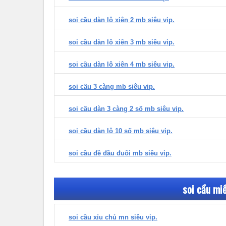
soi cầu dàn lô xiên 2 mb siêu vip.
soi cầu dàn lô xiên 3 mb siêu vip.
soi cầu dàn lô xiên 4 mb siêu vip.
soi cầu 3 càng mb siêu vip.
soi cầu dàn 3 càng 2 số mb siêu vip.
soi cầu dàn lô 10 số mb siêu vip.
soi cầu đề đầu đuôi mb siêu vip.
soi cầu mi
soi cầu xỉu chủ mn siêu vip.