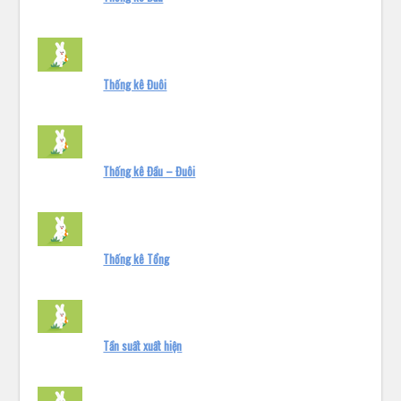
Thống kê Đuôi
Thống kê Đầu – Đuôi
Thống kê Tổng
Tần suất xuất hiện