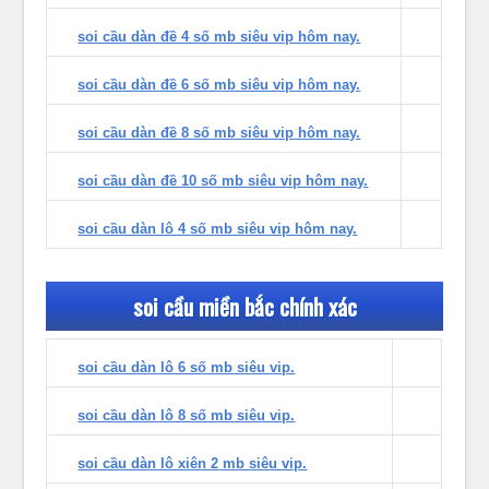
soi cầu dàn đề 4 số mb siêu vip hôm nay.
soi cầu dàn đề 6 số mb siêu vip hôm nay.
soi cầu dàn đề 8 số mb siêu vip hôm nay.
soi cầu dàn đề 10 số mb siêu vip hôm nay.
soi cầu dàn lô 4 số mb siêu vip hôm nay.
soi cầu miền bắc chính xác
soi cầu dàn lô 6 số mb siêu vip.
soi cầu dàn lô 8 số mb siêu vip.
soi cầu dàn lô xiên 2 mb siêu vip.