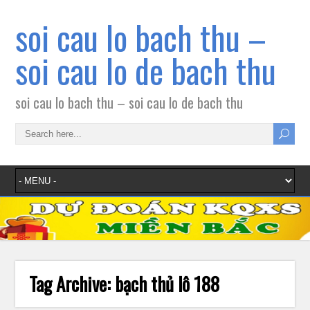
soi cau lo bach thu –
soi cau lo de bach thu
soi cau lo bach thu – soi cau lo de bach thu
Tag Archive:
bạch thủ lô 188