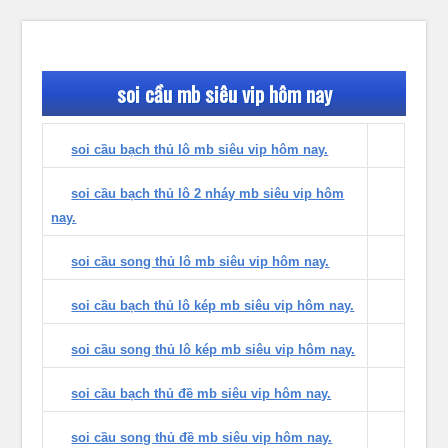
soi cầu mb siêu vip hôm nay
soi cầu bạch thủ lô mb siêu vip hôm nay.
soi cầu bạch thủ lô 2 nháy mb siêu vip hôm
nay.
soi cầu song thủ lô mb siêu vip hôm nay.
soi cầu bạch thủ lô kép mb siêu vip hôm nay.
soi cầu song thủ lô kép mb siêu vip hôm nay.
soi cầu bạch thủ đề mb siêu vip hôm nay.
soi cầu song thủ đề mb siêu vip hôm nay.