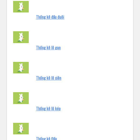
Thống kê đầu đuôi
Thống kê lô gan
Thống kê lô xiên
Thống kê lô kép
Thống kê Đầu