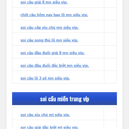
soi cầu giải 8 mn siêu vip.
chốt cầu hôm nay bao lô mn siêu vip.
soi cầu cặp xỉu chủ mn siêu vip.
soi cầu song thủ lô mn siêu vip.
soi cầu đầu đuôi giải 8 mn siêu vip.
soi cầu đầu đuôi đặc biệt mn siêu vip.
soi cầu lô 3 số mn siêu vip.
soi cầu miền trung víp
soi cầu xỉu chủ mt siêu vip.
soi cầu giải đặc biệt mt siêu vip.