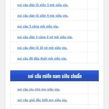
soi cầu dàn lô xiên 3 mb siêu vip.
soi cầu dàn lô xiên 4 mb siêu vip.
soi cầu 3 càng mb siêu vip.
soi cầu dàn 3 càng 2 số mb siêu vip.
soi cầu dàn lô 10 số mb siêu vip.
soi cầu đề đầu đuôi mb siêu vip.
soi cầu miền nam siêu chuẩn
soi cầu xỉu chủ mn siêu vip.
soi cầu giải đặc biệt mn siêu vip.