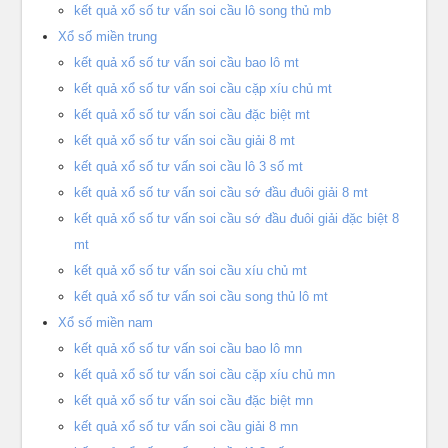
kết quả xổ số tư vấn soi cầu lô song thủ mb
Xổ số miền trung
kết quả xổ số tư vấn soi cầu bao lô mt
kết quả xổ số tư vấn soi cầu cặp xíu chủ mt
kết quả xổ số tư vấn soi cầu đặc biệt mt
kết quả xổ số tư vấn soi cầu giải 8 mt
kết quả xổ số tư vấn soi cầu lô 3 số mt
kết quả xổ số tư vấn soi cầu sớ đầu đuôi giải 8 mt
kết quả xổ số tư vấn soi cầu sớ đầu đuôi giải đặc biệt 8
mt
kết quả xổ số tư vấn soi cầu xíu chủ mt
kết quả xổ số tư vấn soi cầu song thủ lô mt
Xổ số miền nam
kết quả xổ số tư vấn soi cầu bao lô mn
kết quả xổ số tư vấn soi cầu cặp xíu chủ mn
kết quả xổ số tư vấn soi cầu đặc biệt mn
kết quả xổ số tư vấn soi cầu giải 8 mn