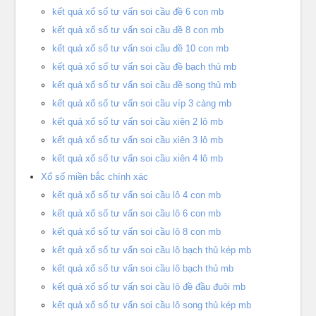
kết quả xổ số tư vấn soi cầu đề 6 con mb
kết quả xổ số tư vấn soi cầu đề 8 con mb
kết quả xổ số tư vấn soi cầu đề 10 con mb
kết quả xổ số tư vấn soi cầu đề bạch thủ mb
kết quả xổ số tư vấn soi cầu đề song thủ mb
kết quả xổ số tư vấn soi cầu víp 3 càng mb
kết quả xổ số tư vấn soi cầu xiên 2 lô mb
kết quả xổ số tư vấn soi cầu xiên 3 lô mb
kết quả xổ số tư vấn soi cầu xiên 4 lô mb
Xổ số miền bắc chính xác
kết quả xổ số tư vấn soi cầu lô 4 con mb
kết quả xổ số tư vấn soi cầu lô 6 con mb
kết quả xổ số tư vấn soi cầu lô 8 con mb
kết quả xổ số tư vấn soi cầu lô bạch thủ kép mb
kết quả xổ số tư vấn soi cầu lô bạch thủ mb
kết quả xổ số tư vấn soi cầu lô đề đầu đuôi mb
kết quả xổ số tư vấn soi cầu lô song thủ kép mb