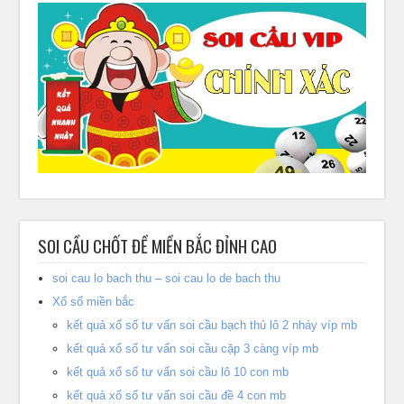
SOI CẦU CHỐT ĐỀ MIỀN BẮC ĐỈNH CAO
soi cau lo bach thu – soi cau lo de bach thu
Xổ số miền bắc
kết quả xổ số tư vấn soi cầu bạch thủ lô 2 nháy víp mb
kết quả xổ số tư vấn soi cầu cặp 3 càng víp mb
kết quả xổ số tư vấn soi cầu lô 10 con mb
kết quả xổ số tư vấn soi cầu đề 4 con mb