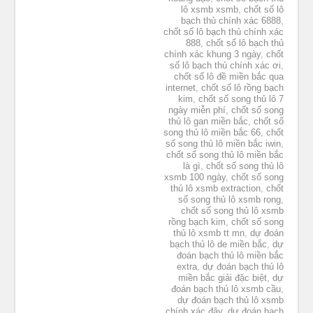
lô xsmb xsmb
,
chốt số lô
bạch thủ chính xác 6888
,
chốt số lô bạch thủ chính xác
888
,
chốt số lô bạch thủ
chính xác khung 3 ngày
,
chốt
số lô bạch thủ chính xác ơi
,
chốt số lô đề miền bắc qua
internet
,
chốt số lô rồng bạch
kim
,
chốt số song thủ lô 7
ngày miễn phí
,
chốt số song
thủ lô gan miền bắc
,
chốt số
song thủ lô miền bắc 66
,
chốt
số song thủ lô miền bắc iwin
,
chốt số song thủ lô miền bắc
là gì
,
chốt số song thủ lô
xsmb 100 ngày
,
chốt số song
thủ lô xsmb extraction
,
chốt
số song thủ lô xsmb rong
,
chốt số song thủ lô xsmb
rồng bạch kim
,
chốt số song
thủ lô xsmb tt mn
,
dự đoán
bạch thủ lô de miền bắc
,
dự
đoán bạch thủ lô miền bắc
extra
,
dự đoán bạch thủ lô
miền bắc giải đặc biệt
,
dự
đoán bạch thủ lô xsmb cầu
,
dự đoán bạch thủ lô xsmb
chính xác đây
,
dự đoán bạch