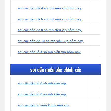
soi cầu dàn đề 4 số mb siêu vip hôm nay.
soi cầu dàn đề 6 số mb siêu vip hôm nay.
soi cầu dàn đề 8 số mb siêu vip hôm nay.
soi cầu dàn đề 10 số mb siêu vip hôm nay.
soi cầu dàn lô 4 số mb siêu vip hôm nay.
soi cầu miền bắc chính xác
soi cầu dàn lô 6 số mb siêu vip.
soi cầu dàn lô 8 số mb siêu vip.
soi cầu dàn lô xiên 2 mb siêu vip.