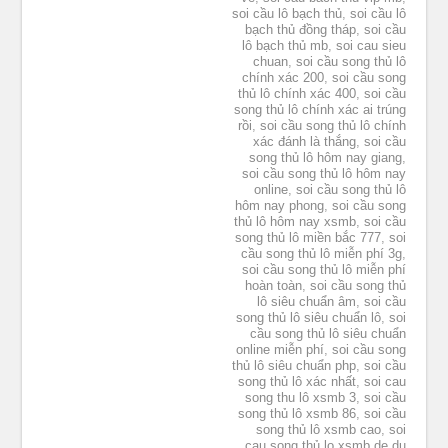
soi cầu lô bạch thủ
,
soi cầu lô
bạch thủ đồng tháp
,
soi cầu
lô bạch thủ mb
,
soi cau sieu
chuan
,
soi cầu song thủ lô
chính xác 200
,
soi cầu song
thủ lô chính xác 400
,
soi cầu
song thủ lô chính xác ai trúng
rồi
,
soi cầu song thủ lô chính
xác đánh là thắng
,
soi cầu
song thủ lô hôm nay giang
,
soi cầu song thủ lô hôm nay
online
,
soi cầu song thủ lô
hôm nay phong
,
soi cầu song
thủ lô hôm nay xsmb
,
soi cầu
song thủ lô miền bắc 777
,
soi
cầu song thủ lô miễn phí 3g
,
soi cầu song thủ lô miễn phí
hoàn toàn
,
soi cầu song thủ
lô siêu chuẩn âm
,
soi cầu
song thủ lô siêu chuẩn lô
,
soi
cầu song thủ lô siêu chuẩn
online miễn phí
,
soi cầu song
thủ lô siêu chuẩn php
,
soi cầu
song thủ lô xác nhất
,
soi cau
song thu lô xsmb 3
,
soi cầu
song thủ lô xsmb 86
,
soi cầu
song thủ lô xsmb cao
,
soi
cau song thủ lo xsmb de du