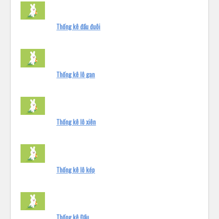
Thống kê đầu đuôi
Thống kê lô gan
Thống kê lô xiên
Thống kê lô kép
Thống kê Đầu