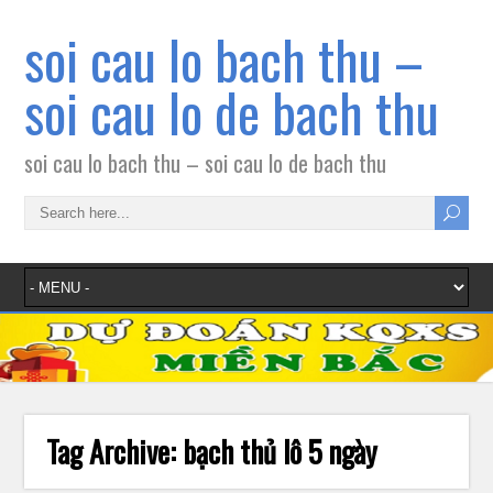
soi cau lo bach thu –
soi cau lo de bach thu
soi cau lo bach thu – soi cau lo de bach thu
Tag Archive:
bạch thủ lô 5 ngày