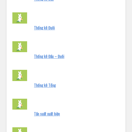
Thống kê Đuôi
Thống kê Đầu – Đuôi
Thống kê Tổng
Tần suất xuất hiện