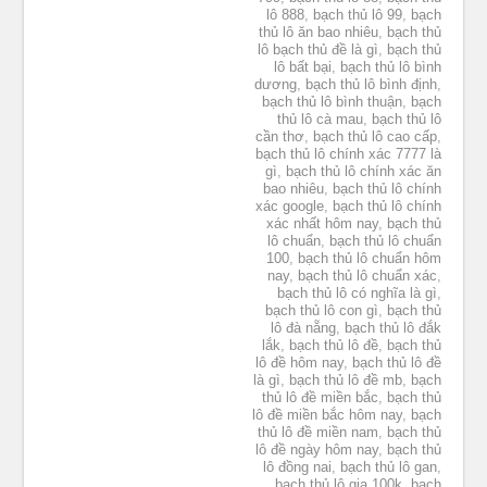
lô 888
,
bạch thủ lô 99
,
bạch
thủ lô ăn bao nhiêu
,
bạch thủ
lô bạch thủ đề là gì
,
bạch thủ
lô bất bại
,
bạch thủ lô bình
dương
,
bạch thủ lô bình định
,
bạch thủ lô bình thuận
,
bạch
thủ lô cà mau
,
bạch thủ lô
cần thơ
,
bạch thủ lô cao cấp
,
bạch thủ lô chính xác 7777 là
gì
,
bạch thủ lô chính xác ăn
bao nhiêu
,
bạch thủ lô chính
xác google
,
bạch thủ lô chính
xác nhất hôm nay
,
bạch thủ
lô chuẩn
,
bạch thủ lô chuẩn
100
,
bạch thủ lô chuẩn hôm
nay
,
bạch thủ lô chuẩn xác
,
bạch thủ lô có nghĩa là gì
,
bạch thủ lô con gì
,
bạch thủ
lô đà nẵng
,
bạch thủ lô đắk
lắk
,
bạch thủ lô đề
,
bạch thủ
lô đề hôm nay
,
bạch thủ lô đề
là gì
,
bạch thủ lô đề mb
,
bạch
thủ lô đề miền bắc
,
bạch thủ
lô đề miền bắc hôm nay
,
bạch
thủ lô đề miền nam
,
bạch thủ
lô đề ngày hôm nay
,
bạch thủ
lô đồng nai
,
bạch thủ lô gan
,
bạch thủ lô gia 100k
,
bạch