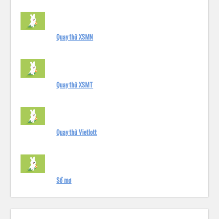
Quay thử XSMN
Quay thử XSMT
Quay thử Vietlott
Sổ mơ