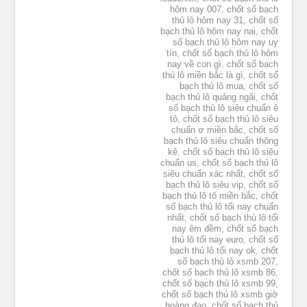
hôm nay 007
,
chốt số bạch
thủ lô hôm nay 31
,
chốt số
bạch thủ lô hôm nay nai
,
chốt
số bạch thủ lô hôm nay uy
tín
,
chốt số bạch thủ lô hôm
nay về con gì
,
chốt số bạch
thủ lô miền bắc là gì
,
chốt số
bạch thủ lô mua
,
chốt số
bạch thủ lô quảng ngãi
,
chốt
số bạch thủ lô siêu chuẩn ê
tô
,
chốt số bạch thủ lô siêu
chuẩn ơ miền bắc
,
chốt số
bạch thủ lô siêu chuẩn thông
kê
,
chốt số bạch thủ lô siêu
chuẩn us
,
chốt số bạch thủ lô
siêu chuẩn xác nhất
,
chốt số
bạch thủ lô siêu vip
,
chốt số
bạch thủ lô tô miền bắc
,
chốt
số bạch thủ lô tối nay chuẩn
nhất
,
chốt số bạch thủ lô tối
nay êm đềm
,
chốt số bạch
thủ lô tối nay euro
,
chốt số
bạch thủ lô tối nay ok
,
chốt
số bạch thủ lô xsmb 207
,
chốt số bạch thủ lô xsmb 86
,
chốt số bạch thủ lô xsmb 99
,
chốt số bạch thủ lô xsmb giờ
hoàng đạo
,
chốt số bạch thủ