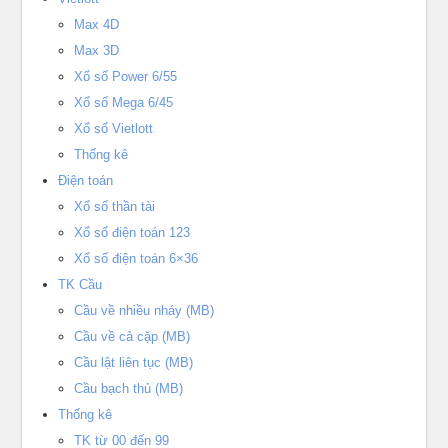
Max 4D
Max 3D
Xổ số Power 6/55
Xổ số Mega 6/45
Xổ số Vietlott
Thống kê
Điện toán
Xổ số thần tài
Xổ số điện toán 123
Xổ số điện toán 6×36
TK Cầu
Cầu về nhiều nháy (MB)
Cầu về cả cặp (MB)
Cầu lật liên tục (MB)
Cầu bạch thủ (MB)
Thống kê
TK từ 00 đến 99