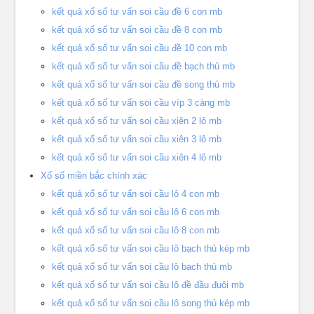
kết quả xổ số tư vấn soi cầu đề 6 con mb
kết quả xổ số tư vấn soi cầu đề 8 con mb
kết quả xổ số tư vấn soi cầu đề 10 con mb
kết quả xổ số tư vấn soi cầu đề bạch thủ mb
kết quả xổ số tư vấn soi cầu đề song thủ mb
kết quả xổ số tư vấn soi cầu víp 3 càng mb
kết quả xổ số tư vấn soi cầu xiên 2 lô mb
kết quả xổ số tư vấn soi cầu xiên 3 lô mb
kết quả xổ số tư vấn soi cầu xiên 4 lô mb
Xổ số miền bắc chính xác
kết quả xổ số tư vấn soi cầu lô 4 con mb
kết quả xổ số tư vấn soi cầu lô 6 con mb
kết quả xổ số tư vấn soi cầu lô 8 con mb
kết quả xổ số tư vấn soi cầu lô bạch thủ kép mb
kết quả xổ số tư vấn soi cầu lô bạch thủ mb
kết quả xổ số tư vấn soi cầu lô đề đầu đuôi mb
kết quả xổ số tư vấn soi cầu lô song thủ kép mb