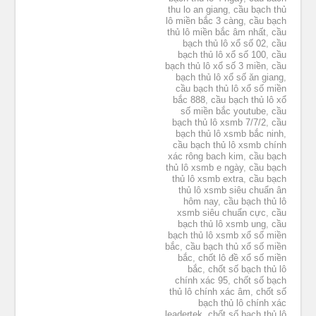
thu lo an giang
,
cầu bạch thủ
lô miền bắc 3 càng
,
cầu bạch
thủ lô miền bắc âm nhất
,
cầu
bạch thủ lô xổ số 02
,
cầu
bạch thủ lô xổ số 100
,
cầu
bạch thủ lô xổ số 3 miền
,
cầu
bạch thủ lô xổ số ăn giang
,
cầu bạch thủ lô xổ số miền
bắc 888
,
cầu bạch thủ lô xổ
số miền bắc youtube
,
cầu
bạch thủ lô xsmb 7/7/2
,
cầu
bạch thủ lô xsmb bắc ninh
,
cầu bạch thủ lô xsmb chính
xác rông bach kim
,
cầu bạch
thủ lô xsmb e ngày
,
cầu bạch
thủ lô xsmb extra
,
cầu bạch
thủ lô xsmb siêu chuẩn ân
hôm nay
,
cầu bạch thủ lô
xsmb siêu chuẩn cực
,
cầu
bạch thủ lô xsmb ung
,
cầu
bạch thủ lô xsmb xổ số miền
bắc
,
cầu bạch thủ xổ số miền
bắc
,
chốt lô đề xổ số miền
bắc
,
chốt số bạch thủ lô
chính xác 95
,
chốt số bạch
thủ lô chính xác âm
,
chốt số
bạch thủ lô chính xác
leadertek
,
chốt số bạch thủ lô