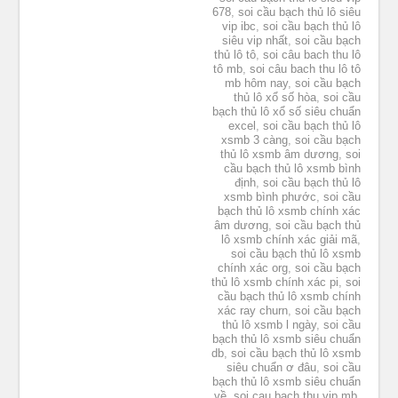
678
,
soi cầu bạch thủ lô siêu
vip ibc
,
soi cầu bạch thủ lô
siêu vip nhất
,
soi cầu bạch
thủ lô tô
,
soi câu bach thu lô
tô mb
,
soi câu bach thu lô tô
mb hôm nay
,
soi cầu bạch
thủ lô xổ số hòa
,
soi cầu
bạch thủ lô xổ số siêu chuẩn
excel
,
soi cầu bạch thủ lô
xsmb 3 càng
,
soi cầu bạch
thủ lô xsmb âm dương
,
soi
cầu bạch thủ lô xsmb bình
định
,
soi cầu bạch thủ lô
xsmb bình phước
,
soi cầu
bạch thủ lô xsmb chính xác
âm dương
,
soi cầu bạch thủ
lô xsmb chính xác giải mã
,
soi cầu bạch thủ lô xsmb
chính xác org
,
soi cầu bạch
thủ lô xsmb chính xác pi
,
soi
cầu bạch thủ lô xsmb chính
xác ray churn
,
soi cầu bạch
thủ lô xsmb l ngày
,
soi cầu
bạch thủ lô xsmb siêu chuẩn
db
,
soi cầu bạch thủ lô xsmb
siêu chuẩn ơ đâu
,
soi cầu
bạch thủ lô xsmb siêu chuẩn
về
,
soi cau bach thu vip mb
,