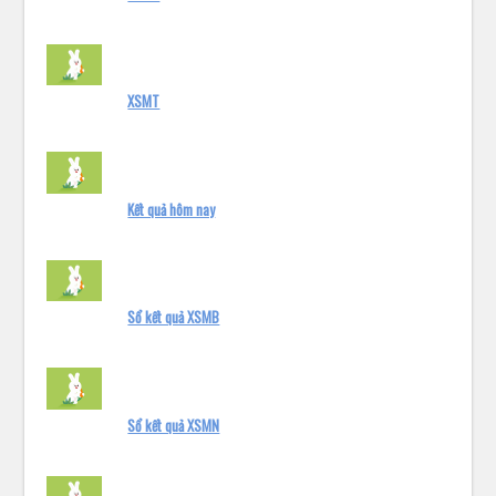
XSMT
Kết quả hôm nay
Sổ kết quả XSMB
Sổ kết quả XSMN