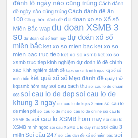
đánh lô ngày nào cũng trúng
Cách đánh
Cách đánh đề ăn
đề ngày nào cũng trúng
100
du doan xo so Xổ số
Công thức đánh đề
du doan XSMB 3
Miền Bắc wap
so
dự đoán xổ số
dự đoán xổ số hôm nay
miền bắc
ket xo so mien bac
ket xo so
mien bac truc tiep
ket xo so xsmb
ket xo so
xsmb truc tiep
kinh nghiệm dự đoán lô đề chính
xác
Kinh nghiệm đánh đề
kq xổ số
kq xo so xsmb minh ngoc
kêt quả xổ số
Mẹo đánh đề
quay thử
miền bắc
soi cau bach thu
kqxsmb hôm nay
soi cau lo de chuan
soi cau lo de dep
soi cau lo de
668
khung 3 ngay
soi cau lo
soi cau lo de kqxs 3 mien
de mien phi
soi cau lo de mt
soi cau lo de online
soi cau lo
soi cau lo XSMB hom nay
soi cau lo
XSMB 3s
soi cầu 3
XSMB minh ngoc
soi cau XSMB 1 lo duy nhat
Soi cầu 247
soi
miền
soi cầu dàn đề xổ số miền bắc