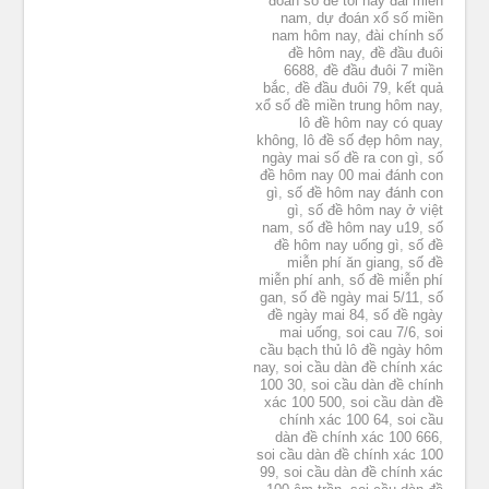
đoán số đề tối nay đài miền
nam
,
dự đoán xổ số miền
nam hôm nay
,
đài chính số
đề hôm nay
,
đề đầu đuôi
6688
,
đề đầu đuôi 7 miền
bắc
,
đề đầu đuôi 79
,
kết quả
xổ số đề miền trung hôm nay
,
lô đề hôm nay có quay
không
,
lô đề số đẹp hôm nay
,
ngày mai số đề ra con gì
,
số
đề hôm nay 00 mai đánh con
gì
,
số đề hôm nay đánh con
gì
,
số đề hôm nay ở việt
nam
,
số đề hôm nay u19
,
số
đề hôm nay uống gì
,
số đề
miễn phí ăn giang
,
số đề
miễn phí anh
,
số đề miễn phí
gan
,
số đề ngày mai 5/11
,
số
đề ngày mai 84
,
số đề ngày
mai uống
,
soi cau 7/6
,
soi
cầu bạch thủ lô đề ngày hôm
nay
,
soi cầu dàn đề chính xác
100 30
,
soi cầu dàn đề chính
xác 100 500
,
soi cầu dàn đề
chính xác 100 64
,
soi cầu
dàn đề chính xác 100 666
,
soi cầu dàn đề chính xác 100
99
,
soi cầu dàn đề chính xác