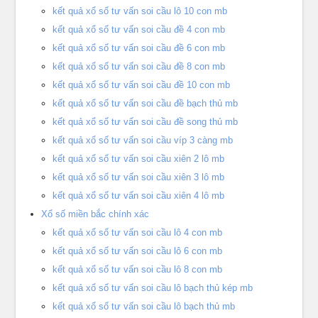
kết quả xổ số tư vấn soi cầu lô 10 con mb
kết quả xổ số tư vấn soi cầu đề 4 con mb
kết quả xổ số tư vấn soi cầu đề 6 con mb
kết quả xổ số tư vấn soi cầu đề 8 con mb
kết quả xổ số tư vấn soi cầu đề 10 con mb
kết quả xổ số tư vấn soi cầu đề bạch thủ mb
kết quả xổ số tư vấn soi cầu đề song thủ mb
kết quả xổ số tư vấn soi cầu víp 3 càng mb
kết quả xổ số tư vấn soi cầu xiên 2 lô mb
kết quả xổ số tư vấn soi cầu xiên 3 lô mb
kết quả xổ số tư vấn soi cầu xiên 4 lô mb
Xổ số miền bắc chính xác
kết quả xổ số tư vấn soi cầu lô 4 con mb
kết quả xổ số tư vấn soi cầu lô 6 con mb
kết quả xổ số tư vấn soi cầu lô 8 con mb
kết quả xổ số tư vấn soi cầu lô bạch thủ kép mb
kết quả xổ số tư vấn soi cầu lô bạch thủ mb