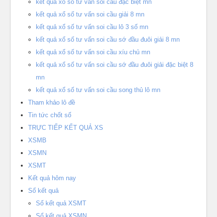
kết quả xổ số tư vấn soi cầu đặc biệt mn
kết quả xổ số tư vấn soi cầu giải 8 mn
kết quả xổ số tư vấn soi cầu lô 3 số mn
kết quả xổ số tư vấn soi cầu sớ đầu đuôi giải 8 mn
kết quả xổ số tư vấn soi cầu xíu chủ mn
kết quả xổ số tư vấn soi cầu sớ đầu đuôi giải đặc biệt 8
mn
kết quả xổ số tư vấn soi cầu song thủ lô mn
Tham khảo lô đề
Tin tức chốt số
TRỰC TIẾP KẾT QUẢ XS
XSMB
XSMN
XSMT
Kết quả hôm nay
Sổ kết quả
Sổ kết quả XSMT
Sổ kết quả XSMN