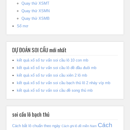
Quay thử XSMT
Quay thử XSMN
Quay thử XSMB
Sổ mơ
DỰ ĐOÁN SOI CẦU mới nhất
kết quả xổ số tư vấn soi cầu lô 10 con mb
kết quả xổ số tư vấn soi cầu lô đề đầu đuôi mb
kết quả xổ số tư vấn soi cầu xiên 2 lô mb
kết quả xổ số tư vấn soi cầu bạch thủ lô 2 nháy víp mb
kết quả xổ số tư vấn soi cầu đề song thủ mb
soi cầu lô bạch thủ
Cách
Cách bắt lô chuẩn theo ngày
Cách ghi lô đề miền Nam