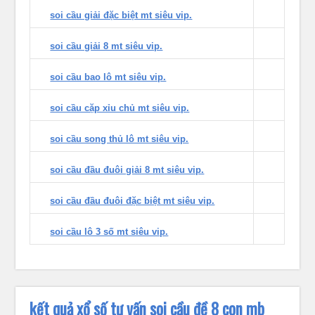
soi cầu giải đặc biệt mt siêu vip.
soi cầu giải 8 mt siêu vip.
soi cầu bao lô mt siêu vip.
soi cầu cặp xỉu chủ mt siêu vip.
soi cầu song thủ lô mt siêu vip.
soi cầu đầu đuôi giải 8 mt siêu vip.
soi cầu đầu đuôi đặc biệt mt siêu vip.
soi cầu lô 3 số mt siêu vip.
kết quả xổ số tư vấn soi cầu đề 8 con mb