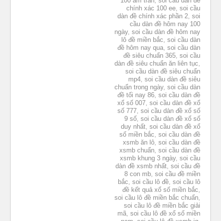
100 âm trần
,
soi cầu dàn đề
chính xác 100 ee
,
soi cầu
dàn đề chính xác phần 2
,
soi
cầu dàn đề hôm nay 100
ngày
,
soi cầu dàn đề hôm nay
lô đề miền bắc
,
soi cầu dàn
đề hôm nay qua
,
soi cầu dàn
đề siêu chuẩn 365
,
soi cầu
dàn đề siêu chuẩn ăn liên tục
,
soi cầu dàn đề siêu chuẩn
mp4
,
soi cầu dàn đề siêu
chuẩn trong ngày
,
soi cầu dàn
đề tối nay 86
,
soi cầu dàn đề
xổ số 007
,
soi cầu dàn đề xổ
số 777
,
soi cầu dàn đề xổ số
9 số
,
soi cầu dàn đề xổ số
duy nhất
,
soi cầu dàn đề xổ
số miền bắc
,
soi cầu dàn đề
xsmb ăn lô
,
soi cầu dàn đề
xsmb chuẩn
,
soi cầu dàn đề
xsmb khung 3 ngày
,
soi cầu
dàn đề xsmb nhất
,
soi cầu đề
8 con mb
,
soi cầu đề miền
bắc
,
soi cầu lô đề
,
soi cầu lô
đề kết quả xổ số miền bắc
,
soi cầu lô đề miền bắc chuẩn
,
soi cầu lô đề miền bắc giải
mã
,
soi cầu lô đề xổ số miền