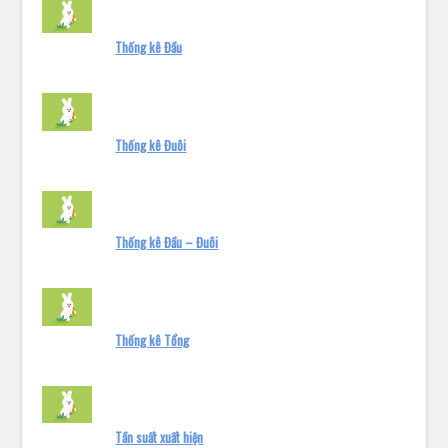
Thống kê Đầu
Thống kê Đuôi
Thống kê Đầu – Đuôi
Thống kê Tổng
Tần suất xuất hiện