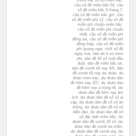
chính xác xổ số miền bắc
,
cầu số đề miền bắc 04
,
cầu
số đề miền bắc 9 tháng 7
,
cầu số đề miền bắc giờ
,
cầu
số đề miễn phí 12
,
cầu số đề
miễn phí chuẩn miền bắc
,
cầu số đề miễn phí chuẩn
nhất
,
cầu số đề miễn phí
đồng nai
,
cầu số đề miễn phí
đồng tháp
,
cầu số đề miễn
phí quang ngai
,
chốt số đề
ngày mai
,
dan de 6 so mien
phi
,
dàn đề 40 số nuôi đầu
đuôi
,
dàn đề miền bắc ok
,
dàn đề xsmb tối nay 4/6
,
dàn
đề xsmb tối nay dự đoán
,
du
doan mien bac
,
dự đoán dàn
đề hôm nay 207
,
dự đoán dàn
đề hôm nay a trúng rồi
,
dự
đoán dàn đề hôm nay âm
lich
,
dự đoán dàn đề xổ số ai
cập
,
dự đoán dàn đề xổ số ăn
thông
,
dự đoán dàn đề xổ số
diễn đàn
,
dự đoán dàn đề xổ
số đặc biệt miền bắc
,
dự
đoán dàn đề xsmb 20 số
,
dự
đoán dàn đề xsmb ba miền
,
dự đoán dàn đề xsmb org
,
dự