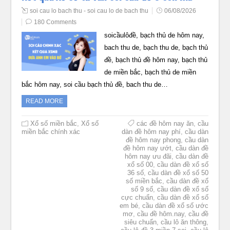
soi cau lo bach thu - soi cau lo de bach thu
06/08/2026
180 Comments
soicầulôđề, bạch thủ de hôm nay,
bach thu de, bạch thu de, bạch thủ
đề, bạch thủ đề hôm nay, bạch thủ
de miền bắc, bạch thủ de miền
bắc hôm nay, soi cầu bạch thủ đề, bach thu de…
READ MORE
Xổ số miền bắc
,
Xổ số
các đề hôm nay ăn
,
cầu
miền bắc chính xác
dàn đề hôm nay phí
,
cầu dàn
đề hôm nay phong
,
cầu dàn
đề hôm nay ướt
,
cầu dàn đề
hôm nay ưu đãi
,
cầu dàn đề
xổ số 00
,
cầu dàn đề xổ số
36 số
,
cầu dàn đề xổ số 50
số miền bắc
,
cầu dàn đề xổ
số 9 số
,
cầu dàn đề xổ số
cực chuẩn
,
cầu dàn đề xổ số
em bé
,
cầu dàn đề xổ số ước
mơ
,
cầu đề hôm.nay
,
cầu đề
siêu chuẩn
,
cầu lô ăn thông
,