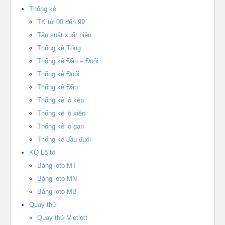
Thống kê
TK từ 00 đến 99
Tần suất xuất hiện
Thống kê Tổng
Thống kê Đầu – Đuôi
Thống kê Đuôi
Thống kê Đầu
Thống kê lô kép
Thống kê lô xiên
Thống kê lô gan
Thống kê đầu đuôi
KQ Lô tô
Bảng loto MT
Bảng loto MN
Bảng loto MB
Quay thử
Quay thử Vietlott