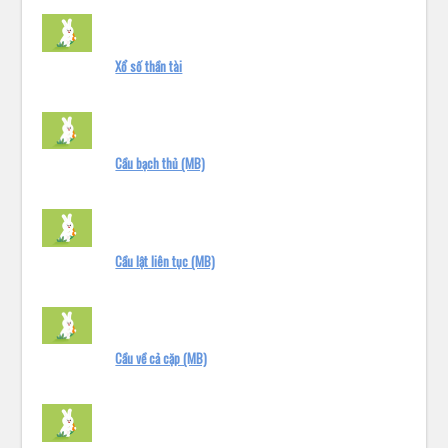
Xổ số thần tài
Cầu bạch thủ (MB)
Cầu lật liên tục (MB)
Cầu về cả cặp (MB)