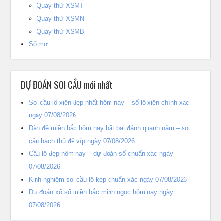
Quay thử XSMT
Quay thử XSMN
Quay thử XSMB
Sổ mơ
DỰ ĐOÁN SOI CẦU mới nhất
Soi cầu lô xiên đẹp nhất hôm nay – số lô xiên chính xác
ngày 07/08/2026
Dàn đề miền bắc hôm nay bất bại đánh quanh năm – soi
cầu bạch thủ đề víp ngày 07/08/2026
Cầu lô đẹp hôm nay – dự đoán số chuẩn xác ngày
07/08/2026
Kinh nghiệm soi cầu lô kép chuẩn xác ngày 07/08/2026
Dự đoán xổ số miền bắc minh ngọc hôm nay ngày
07/08/2026