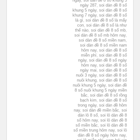
ngày
,
soi dàn đề 8 số khung 3
ngày 287
,
soi dàn đề 8 số
khung 5 ngày
,
soi dàn đề 8 số
khung 7 ngày
,
soi dàn đề 8 số
là gì
,
soi dàn đề 8 số là mấy
con
,
soi dàn đề 8 số là như
thế nào
,
soi dàn đề 8 số mb
,
soi dàn đề 8 số mb hôm nay
,
soi dàn đề 8 số miền nam
,
soi dàn đề 8 số miền nam
hôm nay
,
soi dàn đề 8 số
miễn phí
,
soi dàn đề 8 số
ngày
,
soi dàn đề 8 số ngày
hôm nay
,
soi dàn đề 8 số
ngày mai
,
soi dàn đề 8 số
nuôi 3 ngày
,
soi dàn đề 8 số
nuôi khung
,
soi dàn đề 8 số
nuôi khung 5 ngày
,
soi dàn đề
8 số nuôi khung 5 ngày miền
bắc
,
soi dàn đề 8 số rồng
bạch kim
,
soi dàn đề 8 số
trong ngày
,
soi dàn đề hôm
nay
,
soi dàn đề miền bắc
,
soi
dàn lô 8 số
,
soi lô dàn đề 8
số hôm nay
,
soi lô dàn đề 8
số miền bắc
,
soi lô dàn đề 8
số miền trung hôm nay
,
soi lô
dàn đề 8 số ngày hôm nay
,