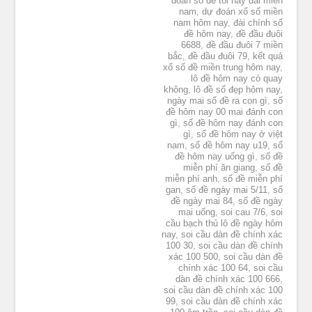
đoán số đề tối nay đài miền
nam
,
dự đoán xổ số miền
nam hôm nay
,
đài chính số
đề hôm nay
,
đề đầu đuôi
6688
,
đề đầu đuôi 7 miền
bắc
,
đề đầu đuôi 79
,
kết quả
xổ số đề miền trung hôm nay
,
lô đề hôm nay có quay
không
,
lô đề số đẹp hôm nay
,
ngày mai số đề ra con gì
,
số
đề hôm nay 00 mai đánh con
gì
,
số đề hôm nay đánh con
gì
,
số đề hôm nay ở việt
nam
,
số đề hôm nay u19
,
số
đề hôm nay uống gì
,
số đề
miễn phí ăn giang
,
số đề
miễn phí anh
,
số đề miễn phí
gan
,
số đề ngày mai 5/11
,
số
đề ngày mai 84
,
số đề ngày
mai uống
,
soi cau 7/6
,
soi
cầu bạch thủ lô đề ngày hôm
nay
,
soi cầu dàn đề chính xác
100 30
,
soi cầu dàn đề chính
xác 100 500
,
soi cầu dàn đề
chính xác 100 64
,
soi cầu
dàn đề chính xác 100 666
,
soi cầu dàn đề chính xác 100
99
,
soi cầu dàn đề chính xác