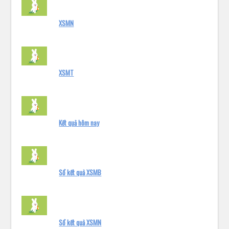
XSMN
XSMT
Kết quả hôm nay
Sổ kết quả XSMB
Sổ kết quả XSMN