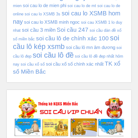
soi cau lo de mien phi
mien
soi cau lo de mt
soi cau lo de
soi cau lo XSMB hom
online
soi cau lo XSMB 3s
nay
soi cau lo XSMB minh ngoc
soi cau XSMB 1 lo duy
Soi cầu 247
soi cầu 3 miền
nhat
soi cầu dàn đề xổ
soi
soi cầu lô de chính xác 100
số miền bắc
cầu lô kép xsmb
soi cầu lô mn âm dương
soi
soi cầu lô đề
cầu lô đẹp
soi cầu lô đề đẹp nhất hôm
TK xổ
soi cầu xổ số chính xác nhất
nay
soi cầu xổ số
số Miền Bắc