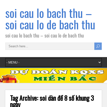
soi cau lo bach thu –
soi cau lo de bach thu
soi cau lo bach thu – soi cau lo de bach thu
Tag Archive:
soi dàn đề 8 số khung 3
ngày