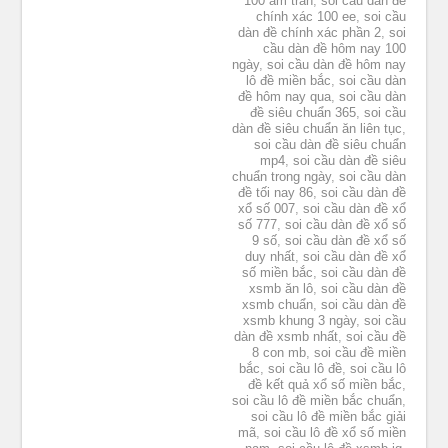
100 âm trần
,
soi cầu dàn đề
chính xác 100 ee
,
soi cầu
dàn đề chính xác phần 2
,
soi
cầu dàn đề hôm nay 100
ngày
,
soi cầu dàn đề hôm nay
lô đề miền bắc
,
soi cầu dàn
đề hôm nay qua
,
soi cầu dàn
đề siêu chuẩn 365
,
soi cầu
dàn đề siêu chuẩn ăn liên tục
,
soi cầu dàn đề siêu chuẩn
mp4
,
soi cầu dàn đề siêu
chuẩn trong ngày
,
soi cầu dàn
đề tối nay 86
,
soi cầu dàn đề
xổ số 007
,
soi cầu dàn đề xổ
số 777
,
soi cầu dàn đề xổ số
9 số
,
soi cầu dàn đề xổ số
duy nhất
,
soi cầu dàn đề xổ
số miền bắc
,
soi cầu dàn đề
xsmb ăn lô
,
soi cầu dàn đề
xsmb chuẩn
,
soi cầu dàn đề
xsmb khung 3 ngày
,
soi cầu
dàn đề xsmb nhất
,
soi cầu đề
8 con mb
,
soi cầu đề miền
bắc
,
soi cầu lô đề
,
soi cầu lô
đề kết quả xổ số miền bắc
,
soi cầu lô đề miền bắc chuẩn
,
soi cầu lô đề miền bắc giải
mã
,
soi cầu lô đề xổ số miền