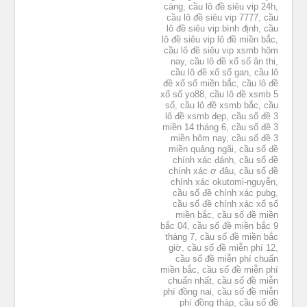
càng
,
cầu lô đề siêu vip 24h
,
cầu lô đề siêu vip 7777
,
cầu
lô đề siêu vip bình định
,
cầu
lô đề siêu vip lô đề miền bắc
,
cầu lô đề siêu vip xsmb hôm
nay
,
cầu lô đề xổ số ân thi
,
cầu lô đề xổ số gan
,
cầu lô
đề xổ số miền bắc
,
cầu lô đề
xổ số yo88
,
cầu lô đề xsmb 5
số
,
cầu lô đề xsmb bắc
,
cầu
lô đề xsmb đẹp
,
cầu số đề 3
miền 14 tháng 6
,
cầu số đề 3
miền hôm nay
,
cầu số đề 3
miền quảng ngãi
,
cầu số đề
chính xác đánh
,
cầu số đề
chính xác ơ đâu
,
cầu số đề
chính xác okutomi-nguyễn
,
cầu số đề chính xác pubg
,
cầu số đề chính xác xổ số
miền bắc
,
cầu số đề miền
bắc 04
,
cầu số đề miền bắc 9
tháng 7
,
cầu số đề miền bắc
giờ
,
cầu số đề miễn phí 12
,
cầu số đề miễn phí chuẩn
miền bắc
,
cầu số đề miễn phí
chuẩn nhất
,
cầu số đề miễn
phí đồng nai
,
cầu số đề miễn
phí đồng tháp
,
cầu số đề