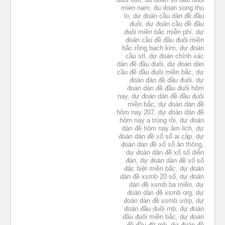
mien nam
,
du doan song thu
lo
,
dự đoán cầu dàn đề đầu
đuôi
,
dự đoán cầu đề đầu
đuôi miền bắc miễn phí
,
dự
đoán cầu đề đầu đuôi miền
bắc rồng bạch kim
,
dự đoán
cầu stl
,
dự đoán chính xác
dàn đề đầu đuôi
,
dự đoán dàn
cầu đề đầu đuôi miền bắc
,
dự
đoán dàn đề đầu đuôi
,
dự
đoán dàn đề đầu đuôi hôm
nay
,
dự đoán dàn đề đầu đuôi
miền bắc
,
dự đoán dàn đề
hôm nay 207
,
dự đoán dàn đề
hôm nay a trúng rồi
,
dự đoán
dàn đề hôm nay âm lich
,
dự
đoán dàn đề xổ số ai cập
,
dự
đoán dàn đề xổ số ăn thông
,
dự đoán dàn đề xổ số diễn
đàn
,
dự đoán dàn đề xổ số
đặc biệt miền bắc
,
dự đoán
dàn đề xsmb 20 số
,
dự đoán
dàn đề xsmb ba miền
,
dự
đoán dàn đề xsmb org
,
dự
đoán dàn đề xsmb ướp
,
dự
đoán đầu đuôi mb
,
dự đoán
đầu đuôi miền bắc
,
dự đoán
đề đầu đít mb
,
dự đoán đề