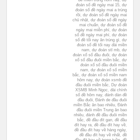
đoán số đề ngày mai 15
,
dự
đoán số đề ngày mai a trúng
rồi
,
dự đoán số đề ngày mai
chủ nhật
,
dự đoán số đề ngày
mai chuẩn
,
dự đoán số đề
ngày mai miễn phí
,
dự đoán
số đề ngày mai phí
,
dự đoán
số đề tối nay ăn trúng gì
,
dự
đoán số đề tối nay đài miền
nam
,
dự đoán stl mb
,
dự
đoán xổ số đầu đuôi
,
dự đoán
xổ số đầu đuôi miền bắc
,
dự
đoán xổ số đầu đuôi miền
nam
,
dự đoán xổ số miền
bắc
,
dự đoán xổ số miền nam
hôm nay
,
dự đoán xsmb đề
đầu đuôi miền bắc
,
Dự đoán
XSMB Minh Ngọc
,
đài chính
số đề hôm nay
,
đánh dàn đề
đầu đuôi
,
Đánh de đầu đuôi
miền Bắc ăn bao nhiêu
,
Đánh
đầu đuôi miền Trung ăn bao
nhiêu
,
đánh đề đầu đuôi miền
bắc
,
đề đầu đít gan
,
đề đầu
đít hay ra
,
đề đầu đít hay về
,
đề đầu đít hay về hàng ngày
,
đề đầu đít hay về nhất
,
đề
đầu đít hay về trong tuần
,
đề