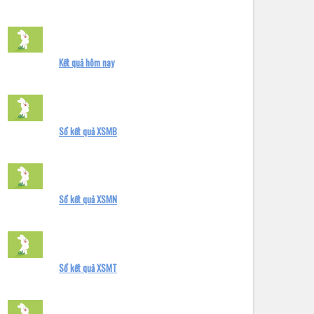
Kết quả hôm nay
Sổ kết quả XSMB
Sổ kết quả XSMN
Sổ kết quả XSMT