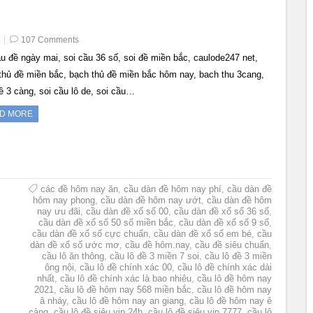
107 Comments
ầu đề ngày mai, soi cầu 36 số, soi đề miền bắc, caulode247 net,
thủ đề miền bắc, bạch thủ đề miền bắc hôm nay, bach thu 3cang,
ề 3 càng, soi cầu lô de, soi cầu…
D MORE
các đề hôm nay ăn
,
cầu dàn đề hôm nay phí
,
cầu dàn đề
hôm nay phong
,
cầu dàn đề hôm nay ướt
,
cầu dàn đề hôm
nay ưu đãi
,
cầu dàn đề xổ số 00
,
cầu dàn đề xổ số 36 số
,
cầu dàn đề xổ số 50 số miền bắc
,
cầu dàn đề xổ số 9 số
,
cầu dàn đề xổ số cực chuẩn
,
cầu dàn đề xổ số em bé
,
cầu
dàn đề xổ số ước mơ
,
cầu đề hôm.nay
,
cầu đề siêu chuẩn
,
cầu lô ăn thông
,
cầu lô đề 3 miền 7 soi
,
cầu lô đề 3 miền
ông nội
,
cầu lô đề chính xác 00
,
cầu lô đề chính xác dài
nhất
,
cầu lô đề chính xác là bao nhiêu
,
cầu lô đề hôm nay
2021
,
cầu lô đề hôm nay 568 miền bắc
,
cầu lô đề hôm nay
â nháy
,
cầu lô đề hôm nay an giang
,
cầu lô đề hôm nay ê
càng
,
cầu lô đề siêu vip 24h
,
cầu lô đề siêu vip 7777
,
cầu lô