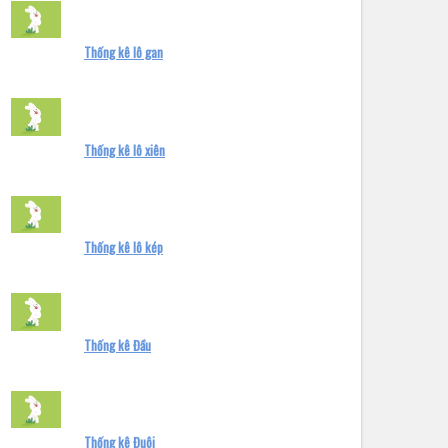
Thống kê lô gan
Thống kê lô xiên
Thống kê lô kép
Thống kê Đầu
Thống kê Đuôi