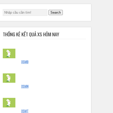
Search
THỐNG KÊ KẾT QUẢ XS HÔM NAY
XSMB
XSMN
XSMT