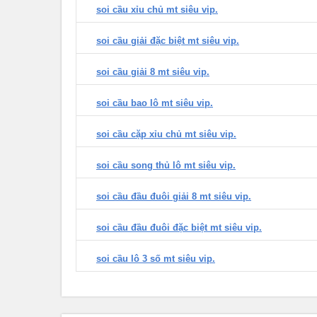
soi cầu xỉu chủ mt siêu vip.
soi cầu giải đặc biệt mt siêu vip.
soi cầu giải 8 mt siêu vip.
soi cầu bao lô mt siêu vip.
soi cầu cặp xỉu chủ mt siêu vip.
soi cầu song thủ lô mt siêu vip.
soi cầu đầu đuôi giải 8 mt siêu vip.
soi cầu đầu đuôi đặc biệt mt siêu vip.
soi cầu lô 3 số mt siêu vip.