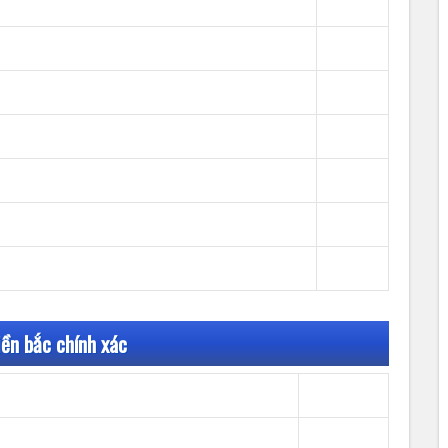
iền bắc chính xác