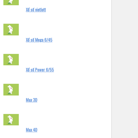
Xổ số vietlott
Xổ số Mega 6/45
Xổ số Power 6/55
Max 3D
Max 4D