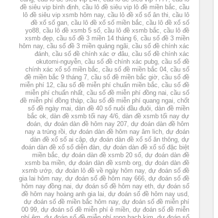
đề siêu vip bình định
,
cầu lô đề siêu vip lô đề miền bắc
,
cầu
lô đề siêu vip xsmb hôm nay
,
cầu lô đề xổ số ân thi
,
cầu lô
đề xổ số gan
,
cầu lô đề xổ số miền bắc
,
cầu lô đề xổ số
yo88
,
cầu lô đề xsmb 5 số
,
cầu lô đề xsmb bắc
,
cầu lô đề
xsmb đẹp
,
cầu số đề 3 miền 14 tháng 6
,
cầu số đề 3 miền
hôm nay
,
cầu số đề 3 miền quảng ngãi
,
cầu số đề chính xác
đánh
,
cầu số đề chính xác ơ đâu
,
cầu số đề chính xác
okutomi-nguyễn
,
cầu số đề chính xác pubg
,
cầu số đề
chính xác xổ số miền bắc
,
cầu số đề miền bắc 04
,
cầu số
đề miền bắc 9 tháng 7
,
cầu số đề miền bắc giờ
,
cầu số đề
miễn phí 12
,
cầu số đề miễn phí chuẩn miền bắc
,
cầu số đề
miễn phí chuẩn nhất
,
cầu số đề miễn phí đồng nai
,
cầu số
đề miễn phí đồng tháp
,
cầu số đề miễn phí quang ngai
,
chốt
số đề ngày mai
,
dàn đề 40 số nuôi đầu đuôi
,
dàn đề miền
bắc ok
,
dàn đề xsmb tối nay 4/6
,
dàn đề xsmb tối nay dự
đoán
,
dự đoán dàn đề hôm nay 207
,
dự đoán dàn đề hôm
nay a trúng rồi
,
dự đoán dàn đề hôm nay âm lich
,
dự đoán
dàn đề xổ số ai cập
,
dự đoán dàn đề xổ số ăn thông
,
dự
đoán dàn đề xổ số diễn đàn
,
dự đoán dàn đề xổ số đặc biệt
miền bắc
,
dự đoán dàn đề xsmb 20 số
,
dự đoán dàn đề
xsmb ba miền
,
dự đoán dàn đề xsmb org
,
dự đoán dàn đề
xsmb ướp
,
dự đoán lô đề về ngày hôm nay
,
dự đoán số đề
gia lai hôm nay
,
dự đoán số đề hôm nay 666
,
dự đoán số đề
hôm nay đồng nai
,
dự đoán số đề hôm nay eth
,
dự đoán số
đề hôm nay hoàng anh gia lai
,
dự đoán số đề hôm nay usd
,
dự đoán số đề miền bắc hôm nay
,
dự đoán số đề miễn phí
00 99
,
dự đoán số đề miễn phí ê miền
,
dự đoán số đề miễn
phí êm
,
dự đoán số đề miễn phí rong bạch kim
,
dự đoán số