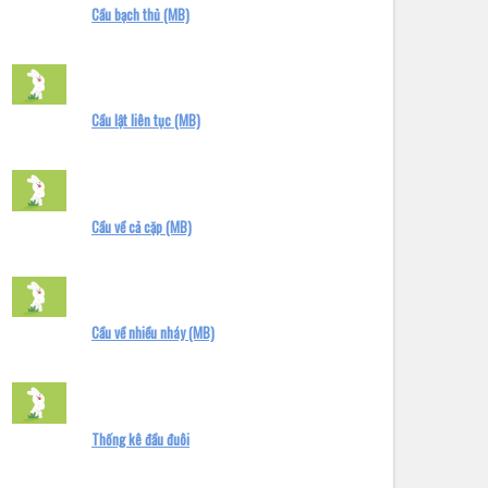
Cầu bạch thủ (MB)
Cầu lật liên tục (MB)
Cầu về cả cặp (MB)
Cầu về nhiều nháy (MB)
Thống kê đầu đuôi