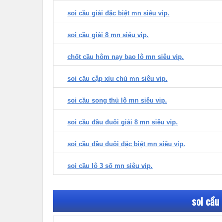
soi cầu giải đặc biệt mn siêu vip.
soi cầu giải 8 mn siêu vip.
chốt cầu hôm nay bao lô mn siêu vip.
soi cầu cặp xỉu chủ mn siêu vip.
soi cầu song thủ lô mn siêu vip.
soi cầu đầu đuôi giải 8 mn siêu vip.
soi cầu đầu đuôi đặc biệt mn siêu vip.
soi cầu lô 3 số mn siêu vip.
soi cầu