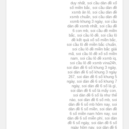
duy nhất
,
soi cầu dàn đề xổ
số miền bắc
,
soi cầu dàn đề
xsmb ăn lô
,
soi cầu dàn đề
xsmb chuẩn
,
soi cầu dàn đề
xsmb khung 3 ngày
,
soi cầu
dàn đề xsmb nhất
,
soi cầu đề
6 con mb
,
soi cầu đề miền
bắc
,
soi cầu lô đề
,
soi cầu lô
đề kết quả xổ số miền bắc
,
soi cầu lô đề miền bắc chuẩn
,
soi cầu lô đề miền bắc giải
mã
,
soi cầu lô đề xổ số miền
nam
,
soi cầu lô đề xsmb iq
,
soi cầu lô đề xsmb vina24h
,
soi dàn đề 6 số khung 3 ngày
,
soi dàn đề 6 số khung 3 ngày
267
,
soi dàn đề 6 số khung 5
ngày
,
soi dàn đề 6 số khung 7
ngày
,
soi dàn đề 6 số là gì
,
soi dàn đề 6 số là mấy con
,
soi dàn đề 6 số là như thế
nào
,
soi dàn đề 6 số mb
,
soi
dàn đề 6 số mb hôm nay
,
soi
dàn đề 6 số miền
,
soi dàn đề
6 số miền nam hôm nay
,
soi
dàn đề 6 số miễn phí
,
soi dàn
đề 6 số ngày
,
soi dàn đề 6 số
ngày hôm nay
,
soi dàn đề 6