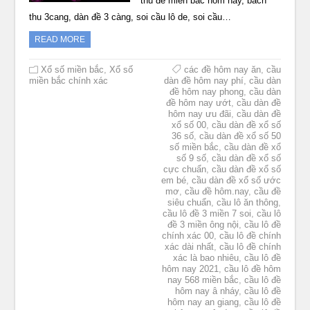
thủ đề miền bắc hôm nay, bach
thu 3cang, dàn đề 3 càng, soi cầu lô de, soi cầu…
READ MORE
Xổ số miền bắc
,
Xổ số
các đề hôm nay ăn
,
cầu
miền bắc chính xác
dàn đề hôm nay phí
,
cầu dàn
đề hôm nay phong
,
cầu dàn
đề hôm nay ướt
,
cầu dàn đề
hôm nay ưu đãi
,
cầu dàn đề
xổ số 00
,
cầu dàn đề xổ số
36 số
,
cầu dàn đề xổ số 50
số miền bắc
,
cầu dàn đề xổ
số 9 số
,
cầu dàn đề xổ số
cực chuẩn
,
cầu dàn đề xổ số
em bé
,
cầu dàn đề xổ số ước
mơ
,
cầu đề hôm.nay
,
cầu đề
siêu chuẩn
,
cầu lô ăn thông
,
cầu lô đề 3 miền 7 soi
,
cầu lô
đề 3 miền ông nội
,
cầu lô đề
chính xác 00
,
cầu lô đề chính
xác dài nhất
,
cầu lô đề chính
xác là bao nhiêu
,
cầu lô đề
hôm nay 2021
,
cầu lô đề hôm
nay 568 miền bắc
,
cầu lô đề
hôm nay â nháy
,
cầu lô đề
hôm nay an giang
,
cầu lô đề