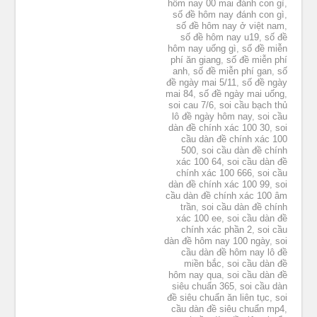
hôm nay 00 mai đánh con gì
,
số đề hôm nay đánh con gì
,
số đề hôm nay ở việt nam
,
số đề hôm nay u19
,
số đề
hôm nay uống gì
,
số đề miễn
phí ăn giang
,
số đề miễn phí
anh
,
số đề miễn phí gan
,
số
đề ngày mai 5/11
,
số đề ngày
mai 84
,
số đề ngày mai uống
,
soi cau 7/6
,
soi cầu bạch thủ
lô đề ngày hôm nay
,
soi cầu
dàn đề chính xác 100 30
,
soi
cầu dàn đề chính xác 100
500
,
soi cầu dàn đề chính
xác 100 64
,
soi cầu dàn đề
chính xác 100 666
,
soi cầu
dàn đề chính xác 100 99
,
soi
cầu dàn đề chính xác 100 âm
trần
,
soi cầu dàn đề chính
xác 100 ee
,
soi cầu dàn đề
chính xác phần 2
,
soi cầu
dàn đề hôm nay 100 ngày
,
soi
cầu dàn đề hôm nay lô đề
miền bắc
,
soi cầu dàn đề
hôm nay qua
,
soi cầu dàn đề
siêu chuẩn 365
,
soi cầu dàn
đề siêu chuẩn ăn liên tục
,
soi
cầu dàn đề siêu chuẩn mp4
,