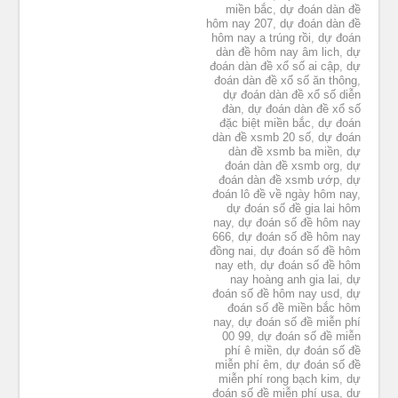
miền bắc
,
dự đoán dàn đề
hôm nay 207
,
dự đoán dàn đề
hôm nay a trúng rồi
,
dự đoán
dàn đề hôm nay âm lich
,
dự
đoán dàn đề xổ số ai cập
,
dự
đoán dàn đề xổ số ăn thông
,
dự đoán dàn đề xổ số diễn
đàn
,
dự đoán dàn đề xổ số
đặc biệt miền bắc
,
dự đoán
dàn đề xsmb 20 số
,
dự đoán
dàn đề xsmb ba miền
,
dự
đoán dàn đề xsmb org
,
dự
đoán dàn đề xsmb ướp
,
dự
đoán lô đề về ngày hôm nay
,
dự đoán số đề gia lai hôm
nay
,
dự đoán số đề hôm nay
666
,
dự đoán số đề hôm nay
đồng nai
,
dự đoán số đề hôm
nay eth
,
dự đoán số đề hôm
nay hoàng anh gia lai
,
dự
đoán số đề hôm nay usd
,
dự
đoán số đề miền bắc hôm
nay
,
dự đoán số đề miễn phí
00 99
,
dự đoán số đề miễn
phí ê miền
,
dự đoán số đề
miễn phí êm
,
dự đoán số đề
miễn phí rong bạch kim
,
dự
đoán số đề miễn phí usa
,
dự