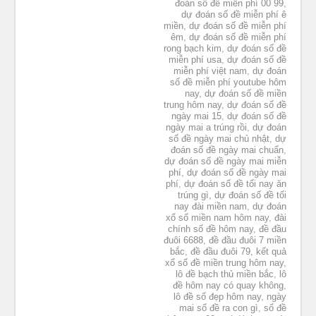
đoán số đề miễn phí 00 99
,
dự đoán số đề miễn phí ê
miền
,
dự đoán số đề miễn phí
êm
,
dự đoán số đề miễn phí
rong bạch kim
,
dự đoán số đề
miễn phí usa
,
dự đoán số đề
miễn phí việt nam
,
dự đoán
số đề miễn phí youtube hôm
nay
,
dự đoán số đề miền
trung hôm nay
,
dự đoán số đề
ngày mai 15
,
dự đoán số đề
ngày mai a trúng rồi
,
dự đoán
số đề ngày mai chủ nhật
,
dự
đoán số đề ngày mai chuẩn
,
dự đoán số đề ngày mai miễn
phí
,
dự đoán số đề ngày mai
phí
,
dự đoán số đề tối nay ăn
trúng gì
,
dự đoán số đề tối
nay đài miền nam
,
dự đoán
xổ số miền nam hôm nay
,
đài
chính số đề hôm nay
,
đề đầu
đuôi 6688
,
đề đầu đuôi 7 miền
bắc
,
đề đầu đuôi 79
,
kết quả
xổ số đề miền trung hôm nay
,
lô đề bạch thủ miền bắc
,
lô
đề hôm nay có quay không
,
lô đề số đẹp hôm nay
,
ngày
mai số đề ra con gì
,
số đề