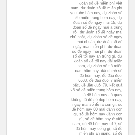
đoán số đề miễn phí việt
nam
,
dự đoán số đề miễn phí
youtube hôm nay
,
dự đoán số
đề miền trung hôm nay
,
dự
đoán số đề ngày mai 15
,
dự
đoán số đề ngày mai a trúng
rồi
,
dự đoán số đề ngày mai
chủ nhật
,
dự đoán số đề ngày
mai chuẩn
,
dự đoán số đề
ngày mai miễn phí
,
dự đoán
số đề ngày mai phí
,
dự đoán
số đề tối nay ăn trúng gì
,
dự
đoán số đề tối nay đài miền
nam
,
dự đoán xổ số miền
nam hôm nay
,
đài chính số
đề hôm nay
,
đề đầu đuôi
6688
,
đề đầu đuôi 7 miền
bắc
,
đề đầu đuôi 79
,
kết quả
xổ số đề miền trung hôm nay
,
lô đề hôm nay có quay
không
,
lô đề số đẹp hôm nay
,
ngày mai số đề ra con gì
,
số
đề hôm nay 00 mai đánh con
gì
,
số đề hôm nay đánh con
gì
,
số đề hôm nay ở việt
nam
,
số đề hôm nay u19
,
số
đề hôm nay uống gì
,
số đề
miễn phí ăn giang
,
số đề