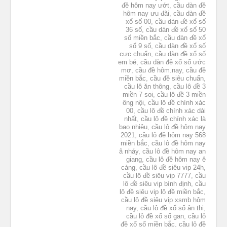
đề hôm nay ướt
,
cầu dàn đề
hôm nay ưu đãi
,
cầu dàn đề
xổ số 00
,
cầu dàn đề xổ số
36 số
,
cầu dàn đề xổ số 50
số miền bắc
,
cầu dàn đề xổ
số 9 số
,
cầu dàn đề xổ số
cực chuẩn
,
cầu dàn đề xổ số
em bé
,
cầu dàn đề xổ số ước
mơ
,
cầu đề hôm.nay
,
cầu đề
miền bắc
,
cầu đề siêu chuẩn
,
cầu lô ăn thông
,
cầu lô đề 3
miền 7 soi
,
cầu lô đề 3 miền
ông nội
,
cầu lô đề chính xác
00
,
cầu lô đề chính xác dài
nhất
,
cầu lô đề chính xác là
bao nhiêu
,
cầu lô đề hôm nay
2021
,
cầu lô đề hôm nay 568
miền bắc
,
cầu lô đề hôm nay
â nháy
,
cầu lô đề hôm nay an
giang
,
cầu lô đề hôm nay ê
càng
,
cầu lô đề siêu vip 24h
,
cầu lô đề siêu vip 7777
,
cầu
lô đề siêu vip bình định
,
cầu
lô đề siêu vip lô đề miền bắc
,
cầu lô đề siêu vip xsmb hôm
nay
,
cầu lô đề xổ số ân thi
,
cầu lô đề xổ số gan
,
cầu lô
đề xổ số miền bắc
,
cầu lô đề