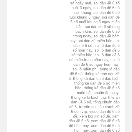
số ngày mai
,
soi dàn đề 6 số
nuôi 3 ngày
,
soi dàn đề 6 số
nuôi khung
,
soi dàn đề 6 số
nuôi khung 5 ngày
,
soi dàn đề
6 số nuôi khung 5 ngày miền
bắc
,
soi dàn đề 6 số rồng
bạch kim
,
soi dàn đề 6 số
trong ngày
,
soi dàn đề hôm
nay
,
soi dàn đề miền bắc
,
soi
dàn lô 6 số
,
soi lô dàn đề 6
số hôm nay
,
soi lô dàn đề 6
số miền bắc
,
soi lô dàn đề 6
số miền trung hôm nay
,
soi lô
dàn đề 6 số ngày hôm nay
,
soi lô miễn phí
,
song lô dàn
đề 6 số
,
thống kê các dàn đề
6
,
thống kê dàn 6 số đặc biệt
,
thống kê dàn đề 6 số miền
bắc
,
thống kê dàn đề 6 số
miền bắc chuẩn ăn ngay
,
thong ke lo bach thu
,
tỉ lệ ăn
dàn đề 6 số
,
tổng chuẩn dàn
đề 6
,
tư vấn soi cầu xsmb đề
6 con víp
,
video dàn đề 6 số
đề
,
xem bói xin số đề
,
xem
dàn đề 6 số
,
xem dàn đề 6 số
đề hôm nay
,
xem dàn đề 6 số
hôm nay
,
xem dàn đề 6 số