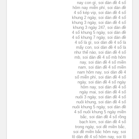
nay con gì
,
soi dàn đề 4 số
hôm nay miễn phí
,
soi dàn đề
4 số kép vip
,
soi dàn đề 4 số
khung 2 ngày
,
soi dàn đề 4 số
khung 3 ngày
,
soi dàn đề 4 số
khung 3 ngày 247
,
soi dàn đề
4 số khung 5 ngày
,
soi dàn đề
4 số khung 7 ngày
,
soi dàn đề
4 số là gì
,
soi dàn đề 4 số là
mấy con
,
soi dàn đề 4 số là
như thế nào
,
soi dàn đề 4 số
mb
,
soi dàn đề 4 số mb hôm
nay
,
soi dàn đề 4 số miền
nam
,
soi dàn đề 4 số miền
nam hôm nay
,
soi dàn đề 4
số miễn phí
,
soi dàn đề 4 số
ngày
,
soi dàn đề 4 số ngày
hôm nay
,
soi dàn đề 4 số
ngày mai
,
soi dàn đề 4 số
nuôi 3 ngày
,
soi dàn đề 4 số
nuôi khung
,
soi dàn đề 4 số
nuôi khung 5 ngày
,
soi dàn đề
4 số nuôi khung 5 ngày miền
bắc
,
soi dàn đề 4 số rồng
bạch kim
,
soi dàn đề 4 số
trong ngày
,
soi đề miền bắc
,
soi đề miền bắc hôm nay
,
soi
lô dàn đề 4 số hôm nay
,
soi lô