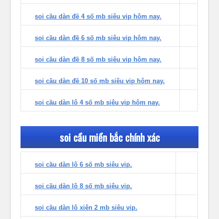
soi cầu dàn đề 4 số mb siêu vip hôm nay.
soi cầu dàn đề 6 số mb siêu vip hôm nay.
soi cầu dàn đề 8 số mb siêu vip hôm nay.
soi cầu dàn đề 10 số mb siêu vip hôm nay.
soi cầu dàn lô 4 số mb siêu vip hôm nay.
soi cầu miền bắc chính xác
soi cầu dàn lô 6 số mb siêu vip.
soi cầu dàn lô 8 số mb siêu vip.
soi cầu dàn lô xiên 2 mb siêu vip.