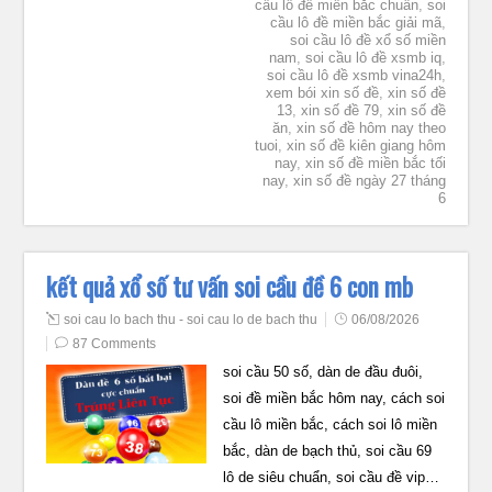
cầu lô đề miền bắc chuẩn
,
soi
cầu lô đề miền bắc giải mã
,
soi cầu lô đề xổ số miền
nam
,
soi cầu lô đề xsmb iq
,
soi cầu lô đề xsmb vina24h
,
xem bói xin số đề
,
xin số đề
13
,
xin số đề 79
,
xin số đề
ăn
,
xin số đề hôm nay theo
tuoi
,
xin số đề kiên giang hôm
nay
,
xin số đề miền bắc tối
nay
,
xin số đề ngày 27 tháng
6
kết quả xổ số tư vấn soi cầu đề 6 con mb
soi cau lo bach thu - soi cau lo de bach thu
06/08/2026
87 Comments
soi cầu 50 số, dàn de đầu đuôi,
soi đề miền bắc hôm nay, cách soi
cầu lô miền bắc, cách soi lô miền
bắc, dàn de bạch thủ, soi cầu 69
lô de siêu chuẩn, soi cầu đề vip…