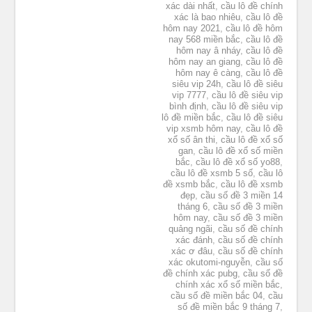
xác dài nhất
,
cầu lô đề chính
xác là bao nhiêu
,
cầu lô đề
hôm nay 2021
,
cầu lô đề hôm
nay 568 miền bắc
,
cầu lô đề
hôm nay â nháy
,
cầu lô đề
hôm nay an giang
,
cầu lô đề
hôm nay ê càng
,
cầu lô đề
siêu vip 24h
,
cầu lô đề siêu
vip 7777
,
cầu lô đề siêu vip
bình định
,
cầu lô đề siêu vip
lô đề miền bắc
,
cầu lô đề siêu
vip xsmb hôm nay
,
cầu lô đề
xổ số ân thi
,
cầu lô đề xổ số
gan
,
cầu lô đề xổ số miền
bắc
,
cầu lô đề xổ số yo88
,
cầu lô đề xsmb 5 số
,
cầu lô
đề xsmb bắc
,
cầu lô đề xsmb
đẹp
,
cầu số đề 3 miền 14
tháng 6
,
cầu số đề 3 miền
hôm nay
,
cầu số đề 3 miền
quảng ngãi
,
cầu số đề chính
xác đánh
,
cầu số đề chính
xác ơ đâu
,
cầu số đề chính
xác okutomi-nguyễn
,
cầu số
đề chính xác pubg
,
cầu số đề
chính xác xổ số miền bắc
,
cầu số đề miền bắc 04
,
cầu
số đề miền bắc 9 tháng 7
,