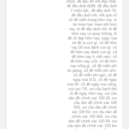
khan
,
đề đầu đít mb đẹp nhất
,
đề đầu đuôi 6688
,
đề đầu đuôi
7 miền bắc
,
đề đầu đuôi 79
,
đề đầu đuôi mb
,
kết quả xổ
số đề miền trung hôm nay
,
lo
de mien bac mien phi hom
nay
,
lô đề đầu đuôi mb
,
lô đề
hôm nay có quay không
,
lô
đề số đẹp hôm nay
,
ngày mai
số đề ra con gì
,
số đề hôm
nay 00 mai đánh con gì
,
số
đề hôm nay đánh con gì
,
số
đề hôm nay ở việt nam
,
số
đề hôm nay u19
,
số đề hôm
nay uống gì
,
số đề miễn phí
ăn giang
,
số đề miễn phí anh
,
số đề miễn phí gan
,
số đề
ngày mai 5/11
,
số đề ngày
mai 84
,
số đề ngày mai uống
,
soi cau 7/6
,
soi cầu bạch thủ
lô đề ngày hôm nay
,
soi cầu
dàn đề chính xác 100 30
,
soi
cầu dàn đề chính xác 100
500
,
soi cầu dàn đề chính
xác 100 64
,
soi cầu dàn đề
chính xác 100 666
,
soi cầu
dàn đề chính xác 100 99
,
soi
cầu dàn đề chính xác 100 âm