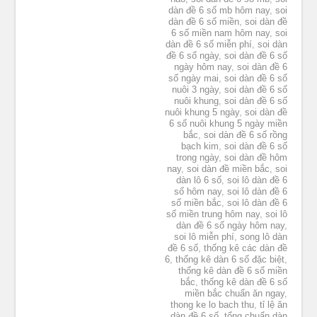
dàn đề 6 số mb hôm nay
,
soi
dàn đề 6 số miền
,
soi dàn đề
6 số miền nam hôm nay
,
soi
dàn đề 6 số miễn phí
,
soi dàn
đề 6 số ngày
,
soi dàn đề 6 số
ngày hôm nay
,
soi dàn đề 6
số ngày mai
,
soi dàn đề 6 số
nuôi 3 ngày
,
soi dàn đề 6 số
nuôi khung
,
soi dàn đề 6 số
nuôi khung 5 ngày
,
soi dàn đề
6 số nuôi khung 5 ngày miền
bắc
,
soi dàn đề 6 số rồng
bạch kim
,
soi dàn đề 6 số
trong ngày
,
soi dàn đề hôm
nay
,
soi dàn đề miền bắc
,
soi
dàn lô 6 số
,
soi lô dàn đề 6
số hôm nay
,
soi lô dàn đề 6
số miền bắc
,
soi lô dàn đề 6
số miền trung hôm nay
,
soi lô
dàn đề 6 số ngày hôm nay
,
soi lô miễn phí
,
song lô dàn
đề 6 số
,
thống kê các dàn đề
6
,
thống kê dàn 6 số đặc biệt
,
thống kê dàn đề 6 số miền
bắc
,
thống kê dàn đề 6 số
miền bắc chuẩn ăn ngay
,
thong ke lo bach thu
,
tỉ lệ ăn
dàn đề 6 số
,
tổng chuẩn dàn