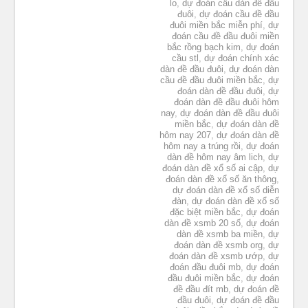
lo
,
dự đoán cầu dàn đề đầu
đuôi
,
dự đoán cầu đề đầu
đuôi miền bắc miễn phí
,
dự
đoán cầu đề đầu đuôi miền
bắc rồng bạch kim
,
dự đoán
cầu stl
,
dự đoán chính xác
dàn đề đầu đuôi
,
dự đoán dàn
cầu đề đầu đuôi miền bắc
,
dự
đoán dàn đề đầu đuôi
,
dự
đoán dàn đề đầu đuôi hôm
nay
,
dự đoán dàn đề đầu đuôi
miền bắc
,
dự đoán dàn đề
hôm nay 207
,
dự đoán dàn đề
hôm nay a trúng rồi
,
dự đoán
dàn đề hôm nay âm lich
,
dự
đoán dàn đề xổ số ai cập
,
dự
đoán dàn đề xổ số ăn thông
,
dự đoán dàn đề xổ số diễn
đàn
,
dự đoán dàn đề xổ số
đặc biệt miền bắc
,
dự đoán
dàn đề xsmb 20 số
,
dự đoán
dàn đề xsmb ba miền
,
dự
đoán dàn đề xsmb org
,
dự
đoán dàn đề xsmb ướp
,
dự
đoán đầu đuôi mb
,
dự đoán
đầu đuôi miền bắc
,
dự đoán
đề đầu đít mb
,
dự đoán đề
đầu đuôi
,
dự đoán đề đầu