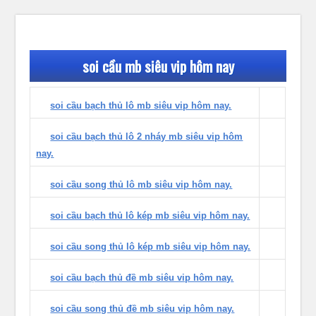
soi cầu mb siêu vip hôm nay
soi cầu bạch thủ lô mb siêu vip hôm nay.
soi cầu bạch thủ lô 2 nháy mb siêu vip hôm
nay.
soi cầu song thủ lô mb siêu vip hôm nay.
soi cầu bạch thủ lô kép mb siêu vip hôm nay.
soi cầu song thủ lô kép mb siêu vip hôm nay.
soi cầu bạch thủ đề mb siêu vip hôm nay.
soi cầu song thủ đề mb siêu vip hôm nay.