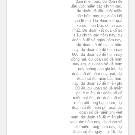
đuôi miền bắc
,
dự đoán đề
đầu đuôi miền bắc chính xác
,
dự đoán đề đầu đuôi miền
bắc hôm nay
,
dự đoán kết
quả lô mb
,
Dự đoán kết quả
xổ số miền Bắc chính xác
nhất
,
Dự đoán kết quả xổ số
siêu chính xác hôm nay
,
dự
đoán lô đề về ngày hôm nay
,
dự đoán số đề gia lai hôm
nay
,
dự đoán số đề hôm nay
666
,
dự đoán số đề hôm nay
đồng nai
,
dự đoán số đề hôm
nay eth
,
dự đoán số đề hôm
nay hoàng anh gia lai
,
dự
đoán số đề hôm nay usd
,
dự
đoán số đề miền bắc hôm
nay
,
dự đoán số đề miễn phí
00 99
,
dự đoán số đề miễn
phí ê miền
,
dự đoán số đề
miễn phí êm
,
dự đoán số đề
miễn phí rong bạch kim
,
dự
đoán số đề miễn phí usa
,
dự
đoán số đề miễn phí việt
nam
,
dự đoán số đề miễn phí
youtube hôm nay
,
dự đoán số
đề miền trung hôm nay
,
dự
đoán số đề ngày mai 15
,
dự