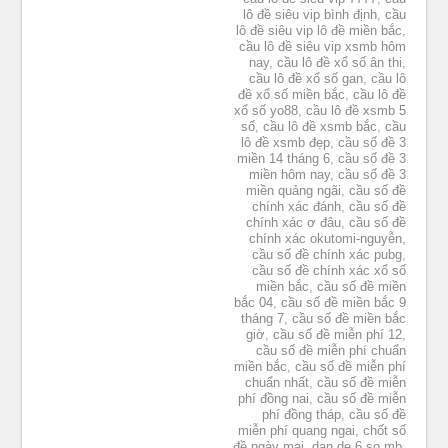
lô đề siêu vip bình định
,
cầu
lô đề siêu vip lô đề miền bắc
,
cầu lô đề siêu vip xsmb hôm
nay
,
cầu lô đề xổ số ân thi
,
cầu lô đề xổ số gan
,
cầu lô
đề xổ số miền bắc
,
cầu lô đề
xổ số yo88
,
cầu lô đề xsmb 5
số
,
cầu lô đề xsmb bắc
,
cầu
lô đề xsmb đẹp
,
cầu số đề 3
miền 14 tháng 6
,
cầu số đề 3
miền hôm nay
,
cầu số đề 3
miền quảng ngãi
,
cầu số đề
chính xác đánh
,
cầu số đề
chính xác ơ đâu
,
cầu số đề
chính xác okutomi-nguyễn
,
cầu số đề chính xác pubg
,
cầu số đề chính xác xổ số
miền bắc
,
cầu số đề miền
bắc 04
,
cầu số đề miền bắc 9
tháng 7
,
cầu số đề miền bắc
giờ
,
cầu số đề miễn phí 12
,
cầu số đề miễn phí chuẩn
miền bắc
,
cầu số đề miễn phí
chuẩn nhất
,
cầu số đề miễn
phí đồng nai
,
cầu số đề miễn
phí đồng tháp
,
cầu số đề
miễn phí quang ngai
,
chốt số
đề ngày mai
,
dan de 6 so mb
,