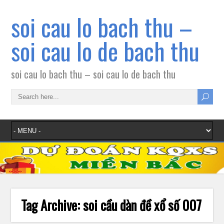
soi cau lo bach thu –
soi cau lo de bach thu
soi cau lo bach thu – soi cau lo de bach thu
Tag Archive:
soi cầu dàn đề xổ số 007