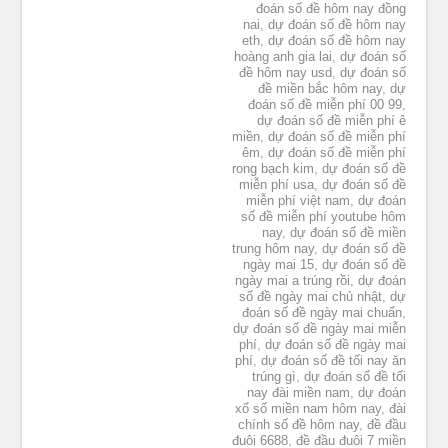
đoán số đề hôm nay đồng
nai
,
dự đoán số đề hôm nay
eth
,
dự đoán số đề hôm nay
hoàng anh gia lai
,
dự đoán số
đề hôm nay usd
,
dự đoán số
đề miền bắc hôm nay
,
dự
đoán số đề miễn phí 00 99
,
dự đoán số đề miễn phí ê
miền
,
dự đoán số đề miễn phí
êm
,
dự đoán số đề miễn phí
rong bạch kim
,
dự đoán số đề
miễn phí usa
,
dự đoán số đề
miễn phí việt nam
,
dự đoán
số đề miễn phí youtube hôm
nay
,
dự đoán số đề miền
trung hôm nay
,
dự đoán số đề
ngày mai 15
,
dự đoán số đề
ngày mai a trúng rồi
,
dự đoán
số đề ngày mai chủ nhật
,
dự
đoán số đề ngày mai chuẩn
,
dự đoán số đề ngày mai miễn
phí
,
dự đoán số đề ngày mai
phí
,
dự đoán số đề tối nay ăn
trúng gì
,
dự đoán số đề tối
nay đài miền nam
,
dự đoán
xổ số miền nam hôm nay
,
đài
chính số đề hôm nay
,
đề đầu
đuôi 6688
,
đề đầu đuôi 7 miền