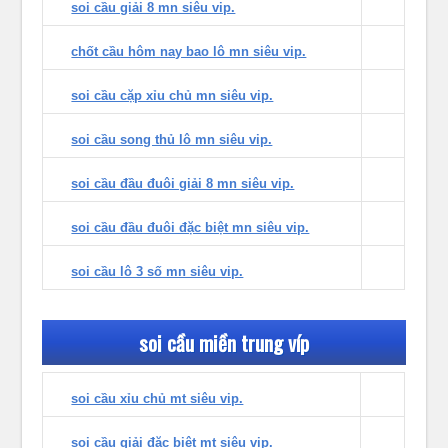
soi cầu giải 8 mn siêu vip.
chốt cầu hôm nay bao lô mn siêu vip.
soi cầu cặp xỉu chủ mn siêu vip.
soi cầu song thủ lô mn siêu vip.
soi cầu đầu đuôi giải 8 mn siêu vip.
soi cầu đầu đuôi đặc biệt mn siêu vip.
soi cầu lô 3 số mn siêu vip.
soi cầu miền trung víp
soi cầu xỉu chủ mt siêu vip.
soi cầu giải đặc biệt mt siêu vip.