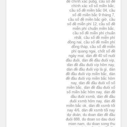
đề chính xác pubg
,
cầu số đề
chính xác xổ số miền bắc
,
cầu số đề miền bắc 04
,
cầu
số đề miền bắc 9 tháng 7
,
cầu số đề miền bắc giờ
,
cầu
số đề miễn phí 12
,
cầu số đề
miễn phí chuẩn miền bắc
,
cầu số đề miễn phí chuẩn
nhất
,
cầu số đề miễn phí
đồng nai
,
cầu số đề miễn phí
đồng tháp
,
cầu số đề miễn
phí quang ngai
,
chốt số đề
ngày mai
,
dàn đề 40 số nuôi
đầu đuôi
,
dàn đề đầu đuôi vip
,
dàn đề đầu đuôi vip hôm nay
,
dàn đề đầu đuôi vip là gì
,
dàn
đề đầu đuôi vip miền bắc
,
dàn
đề đầu đuôi vip miền bắc hôm
nay
,
dàn đề đầu đuôi xổ số
miền bắc
,
dàn đề đầu đuôi xổ
số miền bắc hôm nay
,
dàn đề
đầu đuôi xsmb
,
dàn đề đầu
đuôi xsmb hôm nay
,
dàn đề
miền bắc ok
,
dàn đề xsmb tối
nay 4/6
,
dàn đề xsmb tối nay
dự đoán
,
du doan dàn đề đầu
đuôi 888
,
du doan so dau duoi
mien nam
,
du doan song thu