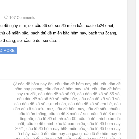
107 Comments
ầu đề ngày mai, soi cầu 36 số, soi đề miền bắc, caulode247 net,
thủ đề miền bắc, bạch thủ đề miền bắc hôm nay, bach thu 3cang,
ề 3 càng, soi cầu lô de, soi cầu…
D MORE
các đề hôm nay ăn
,
cầu dàn đề hôm nay phí
,
cầu dàn đề
hôm nay phong
,
cầu dàn đề hôm nay ướt
,
cầu dàn đề hôm
nay ưu đãi
,
cầu dàn đề xổ số 00
,
cầu dàn đề xổ số 36 số
,
cầu dàn đề xổ số 50 số miền bắc
,
cầu dàn đề xổ số 9 số
,
cầu dàn đề xổ số cực chuẩn
,
cầu dàn đề xổ số em bé
,
cầu
dàn đề xổ số ước mơ
,
cầu đề hôm.nay
,
cầu đề siêu chuẩn
,
cầu lô ăn thông
,
cầu lô đề 3 miền 7 soi
,
cầu lô đề 3 miền
ông nội
,
cầu lô đề chính xác 00
,
cầu lô đề chính xác dài
nhất
,
cầu lô đề chính xác là bao nhiêu
,
cầu lô đề hôm nay
2021
,
cầu lô đề hôm nay 568 miền bắc
,
cầu lô đề hôm nay
â nháy
,
cầu lô đề hôm nay an giang
,
cầu lô đề hôm nay ê
càng
,
cầu lô đề siêu vip 24h
,
cầu lô đề siêu vip 7777
,
cầu lô