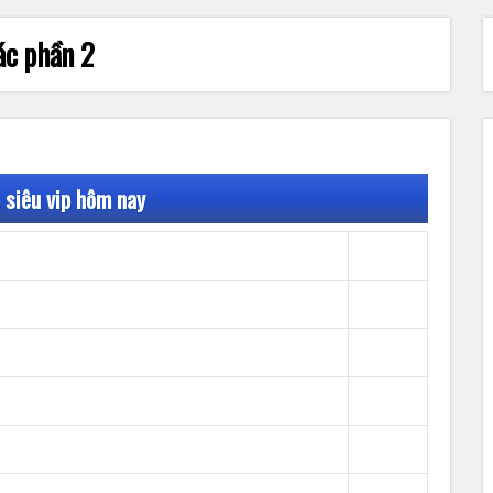
ác phần 2
 siêu vip hôm nay