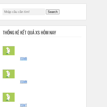
Search
THỐNG KÊ KẾT QUẢ XS HÔM NAY
XSMB
XSMN
XSMT