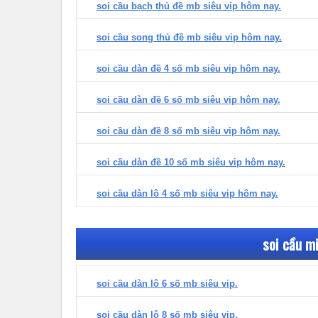
soi cầu bạch thủ đề mb siêu vip hôm nay.
soi cầu song thủ đề mb siêu vip hôm nay.
soi cầu dàn đề 4 số mb siêu vip hôm nay.
soi cầu dàn đề 6 số mb siêu vip hôm nay.
soi cầu dàn đề 8 số mb siêu vip hôm nay.
soi cầu dàn đề 10 số mb siêu vip hôm nay.
soi cầu dàn lô 4 số mb siêu vip hôm nay.
soi cầu m
soi cầu dàn lô 6 số mb siêu vip.
soi cầu dàn lô 8 số mb siêu vip.