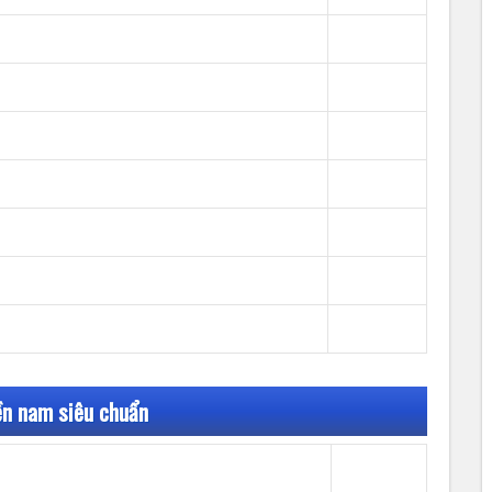
ền nam siêu chuẩn