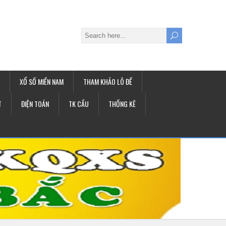
XỔ SỐ MIỀN NAM
THAM KHẢO LÔ ĐỀ
T
ĐIỆN TOÁN
TK CẦU
THỐNG KÊ