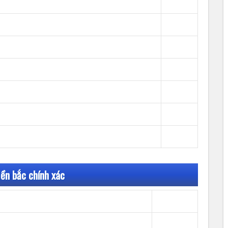
iền bắc chính xác