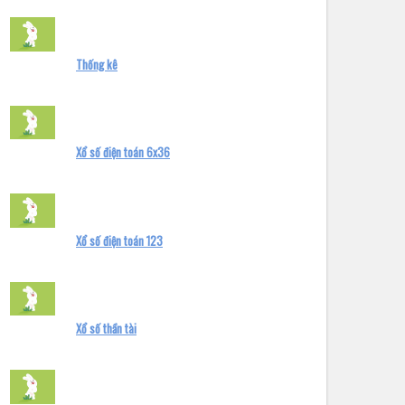
Thống kê
Xổ số điện toán 6x36
Xổ số điện toán 123
Xổ số thần tài