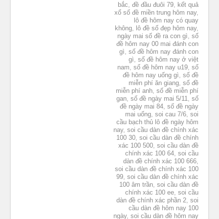
bắc
,
đề đầu đuôi 79
,
kết quả
xổ số đề miền trung hôm nay
,
lô đề hôm nay có quay
không
,
lô đề số đẹp hôm nay
,
ngày mai số đề ra con gì
,
số
đề hôm nay 00 mai đánh con
gì
,
số đề hôm nay đánh con
gì
,
số đề hôm nay ở việt
nam
,
số đề hôm nay u19
,
số
đề hôm nay uống gì
,
số đề
miễn phí ăn giang
,
số đề
miễn phí anh
,
số đề miễn phí
gan
,
số đề ngày mai 5/11
,
số
đề ngày mai 84
,
số đề ngày
mai uống
,
soi cau 7/6
,
soi
cầu bạch thủ lô đề ngày hôm
nay
,
soi cầu dàn đề chính xác
100 30
,
soi cầu dàn đề chính
xác 100 500
,
soi cầu dàn đề
chính xác 100 64
,
soi cầu
dàn đề chính xác 100 666
,
soi cầu dàn đề chính xác 100
99
,
soi cầu dàn đề chính xác
100 âm trần
,
soi cầu dàn đề
chính xác 100 ee
,
soi cầu
dàn đề chính xác phần 2
,
soi
cầu dàn đề hôm nay 100
ngày
,
soi cầu dàn đề hôm nay