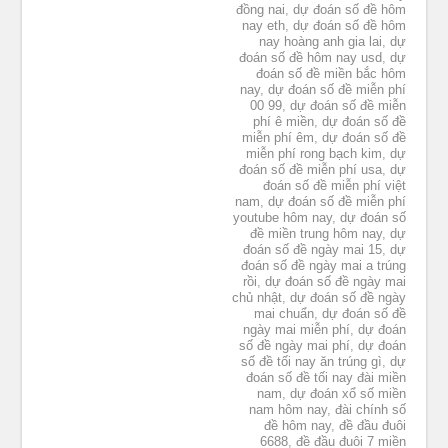
đồng nai
,
dự đoán số đề hôm
nay eth
,
dự đoán số đề hôm
nay hoàng anh gia lai
,
dự
đoán số đề hôm nay usd
,
dự
đoán số đề miền bắc hôm
nay
,
dự đoán số đề miễn phí
00 99
,
dự đoán số đề miễn
phí ê miền
,
dự đoán số đề
miễn phí êm
,
dự đoán số đề
miễn phí rong bạch kim
,
dự
đoán số đề miễn phí usa
,
dự
đoán số đề miễn phí việt
nam
,
dự đoán số đề miễn phí
youtube hôm nay
,
dự đoán số
đề miền trung hôm nay
,
dự
đoán số đề ngày mai 15
,
dự
đoán số đề ngày mai a trúng
rồi
,
dự đoán số đề ngày mai
chủ nhật
,
dự đoán số đề ngày
mai chuẩn
,
dự đoán số đề
ngày mai miễn phí
,
dự đoán
số đề ngày mai phí
,
dự đoán
số đề tối nay ăn trúng gì
,
dự
đoán số đề tối nay đài miền
nam
,
dự đoán xổ số miền
nam hôm nay
,
đài chính số
đề hôm nay
,
đề đầu đuôi
6688
,
đề đầu đuôi 7 miền