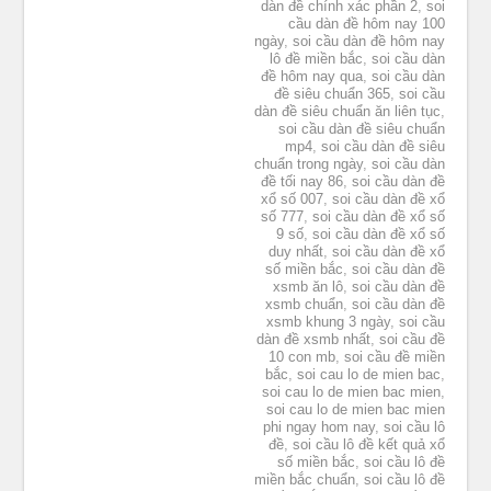
dàn đề chính xác phần 2
,
soi
cầu dàn đề hôm nay 100
ngày
,
soi cầu dàn đề hôm nay
lô đề miền bắc
,
soi cầu dàn
đề hôm nay qua
,
soi cầu dàn
đề siêu chuẩn 365
,
soi cầu
dàn đề siêu chuẩn ăn liên tục
,
soi cầu dàn đề siêu chuẩn
mp4
,
soi cầu dàn đề siêu
chuẩn trong ngày
,
soi cầu dàn
đề tối nay 86
,
soi cầu dàn đề
xổ số 007
,
soi cầu dàn đề xổ
số 777
,
soi cầu dàn đề xổ số
9 số
,
soi cầu dàn đề xổ số
duy nhất
,
soi cầu dàn đề xổ
số miền bắc
,
soi cầu dàn đề
xsmb ăn lô
,
soi cầu dàn đề
xsmb chuẩn
,
soi cầu dàn đề
xsmb khung 3 ngày
,
soi cầu
dàn đề xsmb nhất
,
soi cầu đề
10 con mb
,
soi cầu đề miền
bắc
,
soi cau lo de mien bac
,
soi cau lo de mien bac mien
,
soi cau lo de mien bac mien
phi ngay hom nay
,
soi cầu lô
đề
,
soi cầu lô đề kết quả xổ
số miền bắc
,
soi cầu lô đề
miền bắc chuẩn
,
soi cầu lô đề