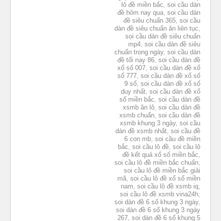
lô đề miền bắc
,
soi cầu dàn
đề hôm nay qua
,
soi cầu dàn
đề siêu chuẩn 365
,
soi cầu
dàn đề siêu chuẩn ăn liên tục
,
soi cầu dàn đề siêu chuẩn
mp4
,
soi cầu dàn đề siêu
chuẩn trong ngày
,
soi cầu dàn
đề tối nay 86
,
soi cầu dàn đề
xổ số 007
,
soi cầu dàn đề xổ
số 777
,
soi cầu dàn đề xổ số
9 số
,
soi cầu dàn đề xổ số
duy nhất
,
soi cầu dàn đề xổ
số miền bắc
,
soi cầu dàn đề
xsmb ăn lô
,
soi cầu dàn đề
xsmb chuẩn
,
soi cầu dàn đề
xsmb khung 3 ngày
,
soi cầu
dàn đề xsmb nhất
,
soi cầu đề
6 con mb
,
soi cầu đề miền
bắc
,
soi cầu lô đề
,
soi cầu lô
đề kết quả xổ số miền bắc
,
soi cầu lô đề miền bắc chuẩn
,
soi cầu lô đề miền bắc giải
mã
,
soi cầu lô đề xổ số miền
nam
,
soi cầu lô đề xsmb iq
,
soi cầu lô đề xsmb vina24h
,
soi dàn đề 6 số khung 3 ngày
,
soi dàn đề 6 số khung 3 ngày
267
,
soi dàn đề 6 số khung 5