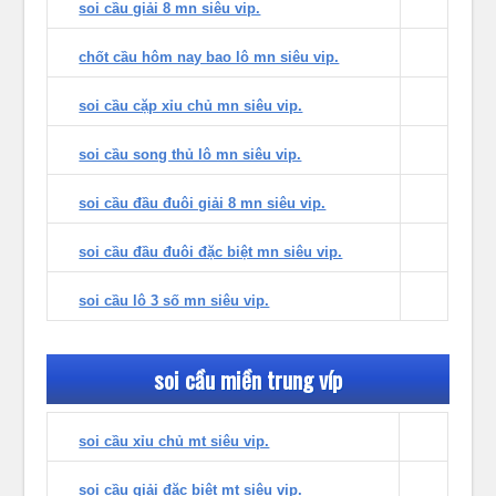
soi cầu giải 8 mn siêu vip.
chốt cầu hôm nay bao lô mn siêu vip.
soi cầu cặp xỉu chủ mn siêu vip.
soi cầu song thủ lô mn siêu vip.
soi cầu đầu đuôi giải 8 mn siêu vip.
soi cầu đầu đuôi đặc biệt mn siêu vip.
soi cầu lô 3 số mn siêu vip.
soi cầu miền trung víp
soi cầu xỉu chủ mt siêu vip.
soi cầu giải đặc biệt mt siêu vip.