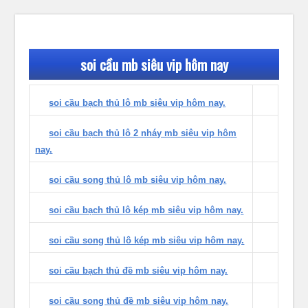
soi cầu mb siêu vip hôm nay
soi cầu bạch thủ lô mb siêu vip hôm nay.
soi cầu bạch thủ lô 2 nháy mb siêu vip hôm
nay.
soi cầu song thủ lô mb siêu vip hôm nay.
soi cầu bạch thủ lô kép mb siêu vip hôm nay.
soi cầu song thủ lô kép mb siêu vip hôm nay.
soi cầu bạch thủ đề mb siêu vip hôm nay.
soi cầu song thủ đề mb siêu vip hôm nay.