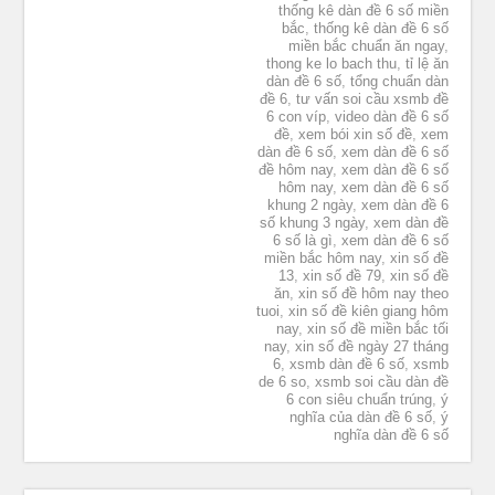
thống kê dàn đề 6 số miền
bắc
,
thống kê dàn đề 6 số
miền bắc chuẩn ăn ngay
,
thong ke lo bach thu
,
tỉ lệ ăn
dàn đề 6 số
,
tổng chuẩn dàn
đề 6
,
tư vấn soi cầu xsmb đề
6 con víp
,
video dàn đề 6 số
đề
,
xem bói xin số đề
,
xem
dàn đề 6 số
,
xem dàn đề 6 số
đề hôm nay
,
xem dàn đề 6 số
hôm nay
,
xem dàn đề 6 số
khung 2 ngày
,
xem dàn đề 6
số khung 3 ngày
,
xem dàn đề
6 số là gì
,
xem dàn đề 6 số
miền bắc hôm nay
,
xin số đề
13
,
xin số đề 79
,
xin số đề
ăn
,
xin số đề hôm nay theo
tuoi
,
xin số đề kiên giang hôm
nay
,
xin số đề miền bắc tối
nay
,
xin số đề ngày 27 tháng
6
,
xsmb dàn đề 6 số
,
xsmb
de 6 so
,
xsmb soi cầu dàn đề
6 con siêu chuẩn trúng
,
ý
nghĩa của dàn đề 6 số
,
ý
nghĩa dàn đề 6 số