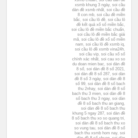
xsmb khung 3 ngày
,
soi cầu
dàn đề xsmb nhất
,
soi cầu đề
8 con mb
,
soi cầu đề miền
bắc
,
soi cầu lô đề
,
soi cầu lô
đề kết quả xổ số miền bắc
,
soi cầu lô đề miền bắc chuẩn
,
soi cầu lô đề miền bắc giải
mã
,
soi cầu lô đề xổ số miền
nam
,
soi cầu lô đề xsmb iq
,
soi cầu lô đề xsmb vina24h
,
soi cầu vip
,
soi cầu xổ số
chính xác nhất
,
soi cau xo so
du doan mien bac
,
soi dàn đề
8 số
,
soi dàn đề 8 số 2021
,
soi dàn đề 8 số 287
,
soi dàn
đề 8 số 3 ngày
,
soi dàn đề 8
số 99
,
soi dàn đề 8 số bach
thu 2nhay
,
soi dàn đề 8 số
bach thu 3 mien
,
soi dàn đề 8
số bach thu 3 ngay
,
soi dàn
đề 8 số bach thu an giang
,
soi dàn đề 8 số bach thu
khung 5 ngay 287
,
soi dàn đề
8 số bach thu xo so quang tri
,
soi dàn đề 8 số bach thu xo
so vung tau
,
soi dàn đề 8 số
bach thu xsmb hom nay
,
soi
dàn đề 8 số chuan
,
soi dàn