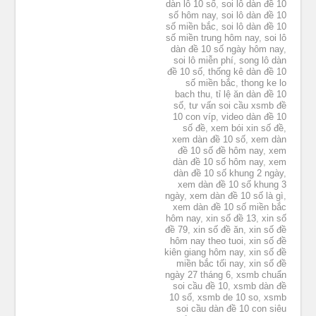
dàn lô 10 số
,
soi lô dàn đề 10
số hôm nay
,
soi lô dàn đề 10
số miền bắc
,
soi lô dàn đề 10
số miền trung hôm nay
,
soi lô
dàn đề 10 số ngày hôm nay
,
soi lô miễn phí
,
song lô dàn
đề 10 số
,
thống kê dàn đề 10
số miền bắc
,
thong ke lo
bach thu
,
tỉ lệ ăn dàn đề 10
số
,
tư vấn soi cầu xsmb đề
10 con víp
,
video dàn đề 10
số đề
,
xem bói xin số đề
,
xem dàn đề 10 số
,
xem dàn
đề 10 số đề hôm nay
,
xem
dàn đề 10 số hôm nay
,
xem
dàn đề 10 số khung 2 ngày
,
xem dàn đề 10 số khung 3
ngày
,
xem dàn đề 10 số là gì
,
xem dàn đề 10 số miền bắc
hôm nay
,
xin số đề 13
,
xin số
đề 79
,
xin số đề ăn
,
xin số đề
hôm nay theo tuoi
,
xin số đề
kiên giang hôm nay
,
xin số đề
miền bắc tối nay
,
xin số đề
ngày 27 tháng 6
,
xsmb chuẩn
soi cầu đề 10
,
xsmb dàn đề
10 số
,
xsmb de 10 so
,
xsmb
soi cầu dàn đề 10 con siêu