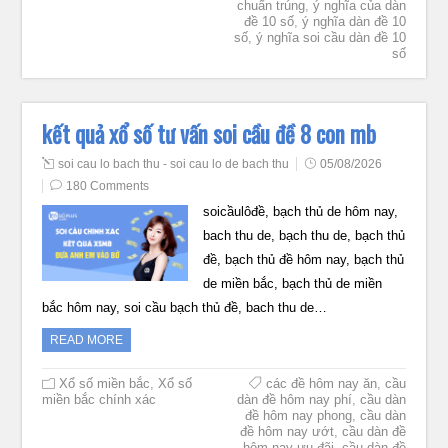
chuẩn trúng
,
ý nghĩa của dàn
đề 10 số
,
ý nghĩa dàn đề 10
số
,
ý nghĩa soi cầu dàn đề 10
số
kết quả xổ số tư vấn soi cầu đề 8 con mb
soi cau lo bach thu - soi cau lo de bach thu
05/08/2026
180 Comments
soicầulôđề, bạch thủ de hôm nay,
bach thu de, bạch thu de, bạch thủ
đề, bạch thủ đề hôm nay, bạch thủ
de miền bắc, bạch thủ de miền
bắc hôm nay, soi cầu bạch thủ đề, bach thu de…
READ MORE
Xổ số miền bắc
,
Xổ số
các đề hôm nay ăn
,
cầu
miền bắc chính xác
dàn đề hôm nay phí
,
cầu dàn
đề hôm nay phong
,
cầu dàn
đề hôm nay ướt
,
cầu dàn đề
hôm nay ưu đãi
,
cầu dàn đề