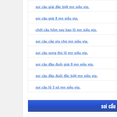
soi cầu giải đặc biệt mn siêu vip.
soi cầu giải 8 mn siêu vip.
chốt cầu hôm nay bao lô mn siêu vip.
soi cầu cặp xỉu chủ mn siêu vip.
soi cầu song thủ lô mn siêu vip.
soi cầu đầu đuôi giải 8 mn siêu vip.
soi cầu đầu đuôi đặc biệt mn siêu vip.
soi cầu lô 3 số mn siêu vip.
soi cầu