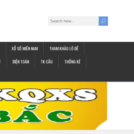
XỔ SỐ MIỀN NAM
THAM KHẢO LÔ ĐỀ
T
ĐIỆN TOÁN
TK CẦU
THỐNG KÊ