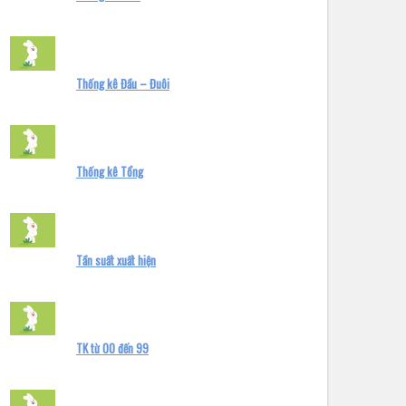
Thống kê Đầu – Đuôi
Thống kê Tổng
Tần suất xuất hiện
TK từ 00 đến 99