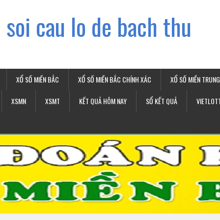
 soi cau lo de bach thu
XỔ SỐ MIỀN BẮC
XỔ SỐ MIỀN BẮC CHÍNH XÁC
XỔ SỐ MIỀN TRUNG
XSMN
XSMT
KẾT QUẢ HÔM NAY
SỔ KẾT QUẢ
VIETLOT