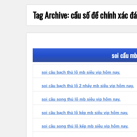
Tag Archive:
cầu số đề chính xác đ
soi cầu mb
soi cầu bạch thủ lô mb siêu vip hôm nay.
soi cầu bạch thủ lô 2 nháy mb siêu vip hôm nay.
soi cầu song thủ lô mb siêu vip hôm nay.
soi cầu bạch thủ lô kép mb siêu vip hôm nay.
soi cầu song thủ lô kép mb siêu vip hôm nay.