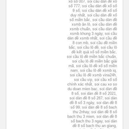
xổ số 007
,
soi cầu dàn đề xổ
số 777
,
soi cầu dàn đề xổ số
9 số
,
soi cầu dàn đề xổ số
duy nhất
,
soi cầu dàn đề xổ
số miền bắc
,
soi cầu dàn đề
xsmb ăn lô
,
soi cầu dàn đề
xsmb chuẩn
,
soi cầu dàn đề
xsmb khung 3 ngày
,
soi cầu
dàn đề xsmb nhất
,
soi cầu đề
8 con mb
,
soi cầu đề miền
bắc
,
soi cầu lô đề
,
soi cầu lô
đề kết quả xổ số miền bắc
,
soi cầu lô đề miền bắc chuẩn
,
soi cầu lô đề miền bắc giải
mã
,
soi cầu lô đề xổ số miền
nam
,
soi cầu lô đề xsmb iq
,
soi cầu lô đề xsmb vina24h
,
soi cầu vip
,
soi cầu xổ số
chính xác nhất
,
soi cau xo so
du doan mien bac
,
soi dàn đề
8 số
,
soi dàn đề 8 số 2021
,
soi dàn đề 8 số 287
,
soi dàn
đề 8 số 3 ngày
,
soi dàn đề 8
số 99
,
soi dàn đề 8 số bach
thu 2nhay
,
soi dàn đề 8 số
bach thu 3 mien
,
soi dàn đề 8
số bach thu 3 ngay
,
soi dàn
đề 8 số bach thu an giang
,