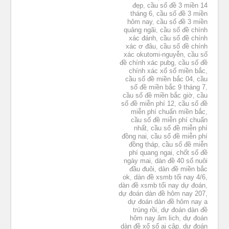
đẹp
,
cầu số đề 3 miền 14
tháng 6
,
cầu số đề 3 miền
hôm nay
,
cầu số đề 3 miền
quảng ngãi
,
cầu số đề chính
xác đánh
,
cầu số đề chính
xác ơ đâu
,
cầu số đề chính
xác okutomi-nguyễn
,
cầu số
đề chính xác pubg
,
cầu số đề
chính xác xổ số miền bắc
,
cầu số đề miền bắc 04
,
cầu
số đề miền bắc 9 tháng 7
,
cầu số đề miền bắc giờ
,
cầu
số đề miễn phí 12
,
cầu số đề
miễn phí chuẩn miền bắc
,
cầu số đề miễn phí chuẩn
nhất
,
cầu số đề miễn phí
đồng nai
,
cầu số đề miễn phí
đồng tháp
,
cầu số đề miễn
phí quang ngai
,
chốt số đề
ngày mai
,
dàn đề 40 số nuôi
đầu đuôi
,
dàn đề miền bắc
ok
,
dàn đề xsmb tối nay 4/6
,
dàn đề xsmb tối nay dự đoán
,
dự đoán dàn đề hôm nay 207
,
dự đoán dàn đề hôm nay a
trúng rồi
,
dự đoán dàn đề
hôm nay âm lich
,
dự đoán
dàn đề xổ số ai cập
,
dự đoán