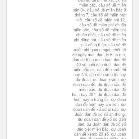
cầu số đề chính xác xổ số
miền bắc
,
cầu số đề miền
bắc 04
,
cầu số đề miền bắc 9
tháng 7
,
cầu số đề miền bắc
giờ
,
cầu số đề miễn phí 12
,
cầu số đề miễn phí chuẩn
miền bắc
,
cầu số đề miễn phí
chuẩn nhất
,
cầu số đề miễn
phí đồng nai
,
cầu số đề miễn
phí đồng tháp
,
cầu số đề
miễn phí quang ngai
,
chốt số
đề ngày mai
,
dan de 6 so mb
,
dan de 6 so mien bac
,
dàn đề
40 số nuôi đầu đuôi
,
dàn đề
miền bắc ok
,
dàn đề xsmb tối
nay 4/6
,
dàn đề xsmb tối nay
dự đoán
,
du doan xsmb
,
dự
đoán cầu đề
,
dự đoán cầu đề
miền bắc
,
dự đoán dàn đề
hôm nay 207
,
dự đoán dàn đề
hôm nay a trúng rồi
,
dự đoán
dàn đề hôm nay âm lich
,
dự
đoán dàn đề xổ số ai cập
,
dự
đoán dàn đề xổ số ăn thông
,
dự đoán dàn đề xổ số diễn
đàn
,
dự đoán dàn đề xổ số
đặc biệt miền bắc
,
dự đoán
dàn đề xsmb 20 số
,
dự đoán