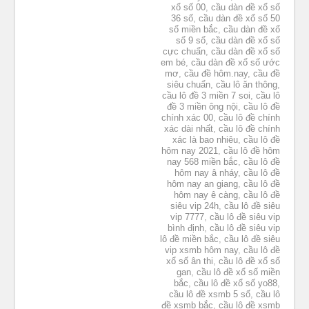
xổ số 00
,
cầu dàn đề xổ số
36 số
,
cầu dàn đề xổ số 50
số miền bắc
,
cầu dàn đề xổ
số 9 số
,
cầu dàn đề xổ số
cực chuẩn
,
cầu dàn đề xổ số
em bé
,
cầu dàn đề xổ số ước
mơ
,
cầu đề hôm.nay
,
cầu đề
siêu chuẩn
,
cầu lô ăn thông
,
cầu lô đề 3 miền 7 soi
,
cầu lô
đề 3 miền ông nội
,
cầu lô đề
chính xác 00
,
cầu lô đề chính
xác dài nhất
,
cầu lô đề chính
xác là bao nhiêu
,
cầu lô đề
hôm nay 2021
,
cầu lô đề hôm
nay 568 miền bắc
,
cầu lô đề
hôm nay â nháy
,
cầu lô đề
hôm nay an giang
,
cầu lô đề
hôm nay ê càng
,
cầu lô đề
siêu vip 24h
,
cầu lô đề siêu
vip 7777
,
cầu lô đề siêu vip
bình định
,
cầu lô đề siêu vip
lô đề miền bắc
,
cầu lô đề siêu
vip xsmb hôm nay
,
cầu lô đề
xổ số ân thi
,
cầu lô đề xổ số
gan
,
cầu lô đề xổ số miền
bắc
,
cầu lô đề xổ số yo88
,
cầu lô đề xsmb 5 số
,
cầu lô
đề xsmb bắc
,
cầu lô đề xsmb