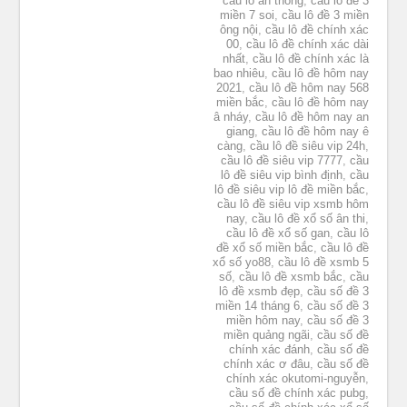
cầu lô ăn thông
,
cầu lô đề 3
miền 7 soi
,
cầu lô đề 3 miền
ông nội
,
cầu lô đề chính xác
00
,
cầu lô đề chính xác dài
nhất
,
cầu lô đề chính xác là
bao nhiêu
,
cầu lô đề hôm nay
2021
,
cầu lô đề hôm nay 568
miền bắc
,
cầu lô đề hôm nay
â nháy
,
cầu lô đề hôm nay an
giang
,
cầu lô đề hôm nay ê
càng
,
cầu lô đề siêu vip 24h
,
cầu lô đề siêu vip 7777
,
cầu
lô đề siêu vip bình định
,
cầu
lô đề siêu vip lô đề miền bắc
,
cầu lô đề siêu vip xsmb hôm
nay
,
cầu lô đề xổ số ân thi
,
cầu lô đề xổ số gan
,
cầu lô
đề xổ số miền bắc
,
cầu lô đề
xổ số yo88
,
cầu lô đề xsmb 5
số
,
cầu lô đề xsmb bắc
,
cầu
lô đề xsmb đẹp
,
cầu số đề 3
miền 14 tháng 6
,
cầu số đề 3
miền hôm nay
,
cầu số đề 3
miền quảng ngãi
,
cầu số đề
chính xác đánh
,
cầu số đề
chính xác ơ đâu
,
cầu số đề
chính xác okutomi-nguyễn
,
cầu số đề chính xác pubg
,