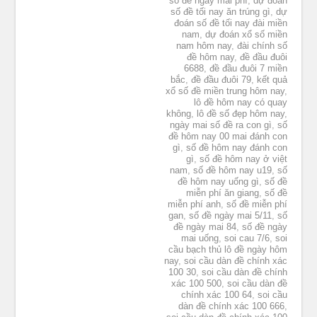
số đề ngày mai phí
,
dự đoán
số đề tối nay ăn trúng gì
,
dự
đoán số đề tối nay đài miền
nam
,
dự đoán xổ số miền
nam hôm nay
,
đài chính số
đề hôm nay
,
đề đầu đuôi
6688
,
đề đầu đuôi 7 miền
bắc
,
đề đầu đuôi 79
,
kết quả
xổ số đề miền trung hôm nay
,
lô đề hôm nay có quay
không
,
lô đề số đẹp hôm nay
,
ngày mai số đề ra con gì
,
số
đề hôm nay 00 mai đánh con
gì
,
số đề hôm nay đánh con
gì
,
số đề hôm nay ở việt
nam
,
số đề hôm nay u19
,
số
đề hôm nay uống gì
,
số đề
miễn phí ăn giang
,
số đề
miễn phí anh
,
số đề miễn phí
gan
,
số đề ngày mai 5/11
,
số
đề ngày mai 84
,
số đề ngày
mai uống
,
soi cau 7/6
,
soi
cầu bạch thủ lô đề ngày hôm
nay
,
soi cầu dàn đề chính xác
100 30
,
soi cầu dàn đề chính
xác 100 500
,
soi cầu dàn đề
chính xác 100 64
,
soi cầu
dàn đề chính xác 100 666
,