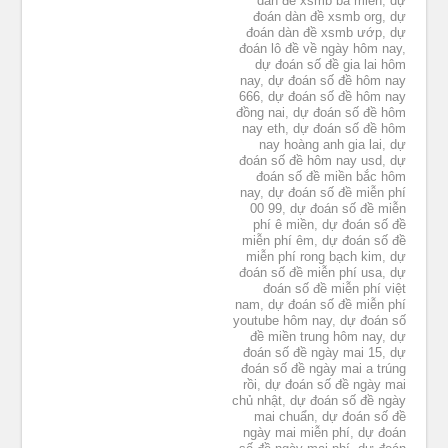
dàn đề xsmb ba miền
,
dự
đoán dàn đề xsmb org
,
dự
đoán dàn đề xsmb ướp
,
dự
đoán lô đề về ngày hôm nay
,
dự đoán số đề gia lai hôm
nay
,
dự đoán số đề hôm nay
666
,
dự đoán số đề hôm nay
đồng nai
,
dự đoán số đề hôm
nay eth
,
dự đoán số đề hôm
nay hoàng anh gia lai
,
dự
đoán số đề hôm nay usd
,
dự
đoán số đề miền bắc hôm
nay
,
dự đoán số đề miễn phí
00 99
,
dự đoán số đề miễn
phí ê miền
,
dự đoán số đề
miễn phí êm
,
dự đoán số đề
miễn phí rong bạch kim
,
dự
đoán số đề miễn phí usa
,
dự
đoán số đề miễn phí việt
nam
,
dự đoán số đề miễn phí
youtube hôm nay
,
dự đoán số
đề miền trung hôm nay
,
dự
đoán số đề ngày mai 15
,
dự
đoán số đề ngày mai a trúng
rồi
,
dự đoán số đề ngày mai
chủ nhật
,
dự đoán số đề ngày
mai chuẩn
,
dự đoán số đề
ngày mai miễn phí
,
dự đoán