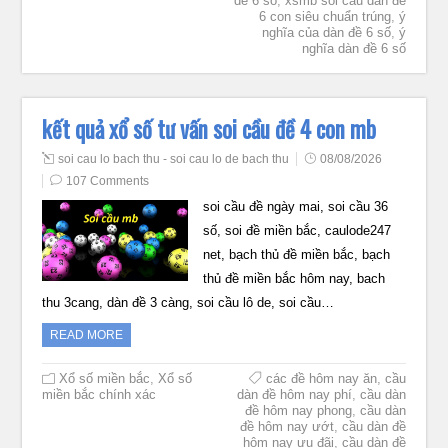
de 6 so
,
xsmb soi cầu dàn đề
6 con siêu chuẩn trúng
,
ý
nghĩa của dàn đề 6 số
,
ý
nghĩa dàn đề 6 số
kết quả xổ số tư vấn soi cầu đề 4 con mb
soi cau lo bach thu - soi cau lo de bach thu
08/08/2026
107 Comments
soi cầu đề ngày mai, soi cầu 36
số, soi đề miền bắc, caulode247
net, bạch thủ đề miền bắc, bạch
thủ đề miền bắc hôm nay, bach
thu 3cang, dàn đề 3 càng, soi cầu lô de, soi cầu…
READ MORE
Xổ số miền bắc
,
Xổ số
các đề hôm nay ăn
,
cầu
miền bắc chính xác
dàn đề hôm nay phí
,
cầu dàn
đề hôm nay phong
,
cầu dàn
đề hôm nay ướt
,
cầu dàn đề
hôm nay ưu đãi
,
cầu dàn đề