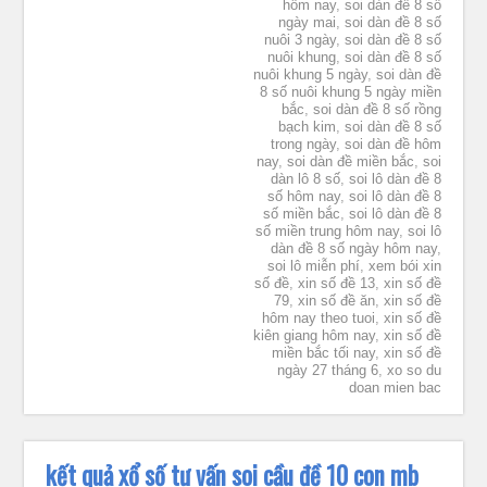
hôm nay
,
soi dàn đề 8 số
ngày mai
,
soi dàn đề 8 số
nuôi 3 ngày
,
soi dàn đề 8 số
nuôi khung
,
soi dàn đề 8 số
nuôi khung 5 ngày
,
soi dàn đề
8 số nuôi khung 5 ngày miền
bắc
,
soi dàn đề 8 số rồng
bạch kim
,
soi dàn đề 8 số
trong ngày
,
soi dàn đề hôm
nay
,
soi dàn đề miền bắc
,
soi
dàn lô 8 số
,
soi lô dàn đề 8
số hôm nay
,
soi lô dàn đề 8
số miền bắc
,
soi lô dàn đề 8
số miền trung hôm nay
,
soi lô
dàn đề 8 số ngày hôm nay
,
soi lô miễn phí
,
xem bói xin
số đề
,
xin số đề 13
,
xin số đề
79
,
xin số đề ăn
,
xin số đề
hôm nay theo tuoi
,
xin số đề
kiên giang hôm nay
,
xin số đề
miền bắc tối nay
,
xin số đề
ngày 27 tháng 6
,
xo so du
doan mien bac
kết quả xổ số tư vấn soi cầu đề 10 con mb