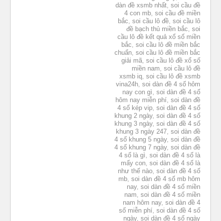
dàn đề xsmb nhất
,
soi cầu đề
4 con mb
,
soi cầu đề miền
bắc
,
soi cầu lô đề
,
soi cầu lô
đề bạch thủ miền bắc
,
soi
cầu lô đề kết quả xổ số miền
bắc
,
soi cầu lô đề miền bắc
chuẩn
,
soi cầu lô đề miền bắc
giải mã
,
soi cầu lô đề xổ số
miền nam
,
soi cầu lô đề
xsmb iq
,
soi cầu lô đề xsmb
vina24h
,
soi dàn đề 4 số hôm
nay con gì
,
soi dàn đề 4 số
hôm nay miễn phí
,
soi dàn đề
4 số kép vip
,
soi dàn đề 4 số
khung 2 ngày
,
soi dàn đề 4 số
khung 3 ngày
,
soi dàn đề 4 số
khung 3 ngày 247
,
soi dàn đề
4 số khung 5 ngày
,
soi dàn đề
4 số khung 7 ngày
,
soi dàn đề
4 số là gì
,
soi dàn đề 4 số là
mấy con
,
soi dàn đề 4 số là
như thế nào
,
soi dàn đề 4 số
mb
,
soi dàn đề 4 số mb hôm
nay
,
soi dàn đề 4 số miền
nam
,
soi dàn đề 4 số miền
nam hôm nay
,
soi dàn đề 4
số miễn phí
,
soi dàn đề 4 số
ngày
,
soi dàn đề 4 số ngày