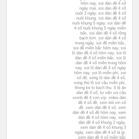
hôm nay
,
soi dàn đề 4 số
ngày mai
,
soi dàn đề 4 số
nuôi 3 ngày
,
soi dàn đề 4 số
nuôi khung
,
soi dàn đề 4 số
nuôi khung 5 ngày
,
soi dàn đề
4 số nuôi khung 5 ngày miền
bắc
,
soi dàn đề 4 số rồng
bạch kim
,
soi dàn đề 4 số
trong ngày
,
soi đề miền bắc
,
soi đề miền bắc hôm nay
,
soi
lô dàn đề 4 số hôm nay
,
soi lô
dàn đề 4 số miền bắc
,
soi lô
dàn đề 4 số miền trung hôm
nay
,
soi lô dàn đề 4 số ngày
hôm nay
,
soi lô miễn phí
,
soi
số đề
,
song lô dàn đề 4 số
,
song thủ lô soi cầu miễn phí
,
thong ke lo bach thu
,
tỉ lệ ăn
dàn đề 4 số
,
tư vấn soi cầu
xsmb đề 4 con víp
,
video dàn
đề 4 số đề
,
xem bói xin số
đề
,
xem dàn đề 4 số
,
xem
dàn đề 4 số đề hôm nay
,
xem
dàn đề 4 số hôm nay
,
xem
dàn đề 4 số khung 2 ngày
,
xem dàn đề 4 số khung 3
ngày
,
xem dàn đề 4 số là gì
,
xem dàn đề 4 số miền bắc