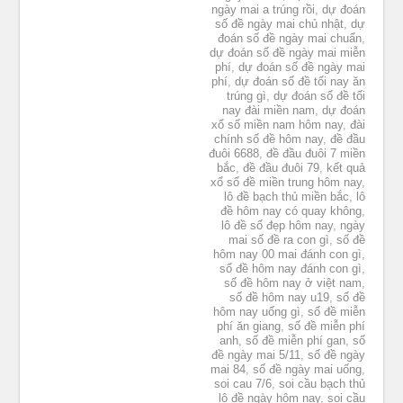
ngày mai a trúng rồi
,
dự đoán
số đề ngày mai chủ nhật
,
dự
đoán số đề ngày mai chuẩn
,
dự đoán số đề ngày mai miễn
phí
,
dự đoán số đề ngày mai
phí
,
dự đoán số đề tối nay ăn
trúng gì
,
dự đoán số đề tối
nay đài miền nam
,
dự đoán
xổ số miền nam hôm nay
,
đài
chính số đề hôm nay
,
đề đầu
đuôi 6688
,
đề đầu đuôi 7 miền
bắc
,
đề đầu đuôi 79
,
kết quả
xổ số đề miền trung hôm nay
,
lô đề bạch thủ miền bắc
,
lô
đề hôm nay có quay không
,
lô đề số đẹp hôm nay
,
ngày
mai số đề ra con gì
,
số đề
hôm nay 00 mai đánh con gì
,
số đề hôm nay đánh con gì
,
số đề hôm nay ở việt nam
,
số đề hôm nay u19
,
số đề
hôm nay uống gì
,
số đề miễn
phí ăn giang
,
số đề miễn phí
anh
,
số đề miễn phí gan
,
số
đề ngày mai 5/11
,
số đề ngày
mai 84
,
số đề ngày mai uống
,
soi cau 7/6
,
soi cầu bạch thủ
lô đề ngày hôm nay
,
soi cầu