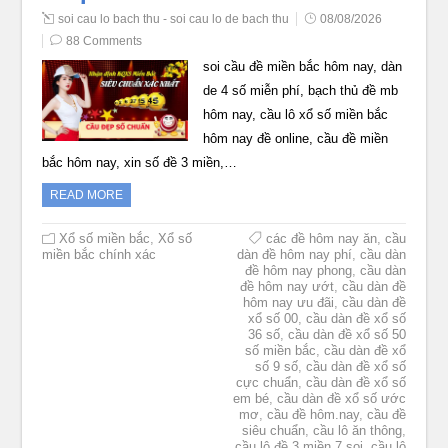
soi cau lo bach thu - soi cau lo de bach thu
08/08/2026
88 Comments
soi cầu đề miền bắc hôm nay, dàn
de 4 số miễn phí, bạch thủ đề mb
hôm nay, cầu lô xổ số miền bắc
hôm nay đề online, cầu đề miền
bắc hôm nay, xin số đề 3 miền,…
READ MORE
Xổ số miền bắc
,
Xổ số
các đề hôm nay ăn
,
cầu
miền bắc chính xác
dàn đề hôm nay phí
,
cầu dàn
đề hôm nay phong
,
cầu dàn
đề hôm nay ướt
,
cầu dàn đề
hôm nay ưu đãi
,
cầu dàn đề
xổ số 00
,
cầu dàn đề xổ số
36 số
,
cầu dàn đề xổ số 50
số miền bắc
,
cầu dàn đề xổ
số 9 số
,
cầu dàn đề xổ số
cực chuẩn
,
cầu dàn đề xổ số
em bé
,
cầu dàn đề xổ số ước
mơ
,
cầu đề hôm.nay
,
cầu đề
siêu chuẩn
,
cầu lô ăn thông
,
cầu lô đề 3 miền 7 soi
,
cầu lô