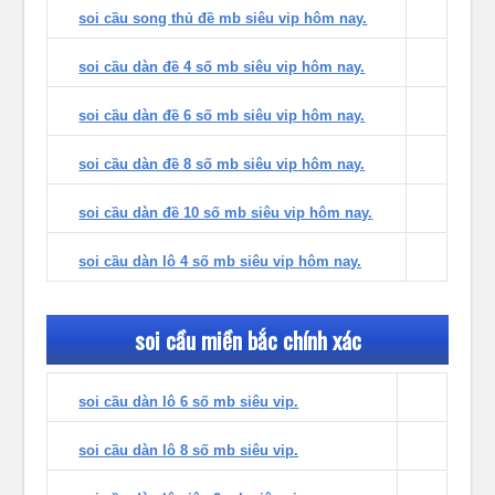
soi cầu song thủ đề mb siêu vip hôm nay.
soi cầu dàn đề 4 số mb siêu vip hôm nay.
soi cầu dàn đề 6 số mb siêu vip hôm nay.
soi cầu dàn đề 8 số mb siêu vip hôm nay.
soi cầu dàn đề 10 số mb siêu vip hôm nay.
soi cầu dàn lô 4 số mb siêu vip hôm nay.
soi cầu miền bắc chính xác
soi cầu dàn lô 6 số mb siêu vip.
soi cầu dàn lô 8 số mb siêu vip.