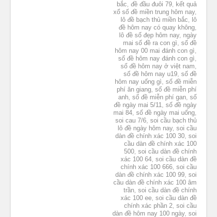
bắc
,
đề đầu đuôi 79
,
kết quả
xổ số đề miền trung hôm nay
,
lô đề bạch thủ miền bắc
,
lô
đề hôm nay có quay không
,
lô đề số đẹp hôm nay
,
ngày
mai số đề ra con gì
,
số đề
hôm nay 00 mai đánh con gì
,
số đề hôm nay đánh con gì
,
số đề hôm nay ở việt nam
,
số đề hôm nay u19
,
số đề
hôm nay uống gì
,
số đề miễn
phí ăn giang
,
số đề miễn phí
anh
,
số đề miễn phí gan
,
số
đề ngày mai 5/11
,
số đề ngày
mai 84
,
số đề ngày mai uống
,
soi cau 7/6
,
soi cầu bạch thủ
lô đề ngày hôm nay
,
soi cầu
dàn đề chính xác 100 30
,
soi
cầu dàn đề chính xác 100
500
,
soi cầu dàn đề chính
xác 100 64
,
soi cầu dàn đề
chính xác 100 666
,
soi cầu
dàn đề chính xác 100 99
,
soi
cầu dàn đề chính xác 100 âm
trần
,
soi cầu dàn đề chính
xác 100 ee
,
soi cầu dàn đề
chính xác phần 2
,
soi cầu
dàn đề hôm nay 100 ngày
,
soi