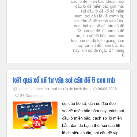
cầu lô đề miền bắc chuẩn
,
soi
cầu lô đề miền bắc giải mã
,
soi cầu lô đề xổ số miền
nam
,
soi cầu lô đề xsmb iq
,
soi cầu lô đề xsmb vina24h
,
xem bói xin số đề
,
xin số đề
13
,
xin số đề 79
,
xin số đề
ăn
,
xin số đề hôm nay theo
tuoi
,
xin số đề kiên giang hôm
nay
,
xin số đề miền bắc tối
nay
,
xin số đề ngày 27 tháng
6
kết quả xổ số tư vấn soi cầu đề 6 con mb
soi cau lo bach thu - soi cau lo de bach thu
06/08/2026
87 Comments
soi cầu 50 số, dàn de đầu đuôi,
soi đề miền bắc hôm nay, cách soi
cầu lô miền bắc, cách soi lô miền
bắc, dàn de bạch thủ, soi cầu 69
lô de siêu chuẩn, soi cầu đề vip…