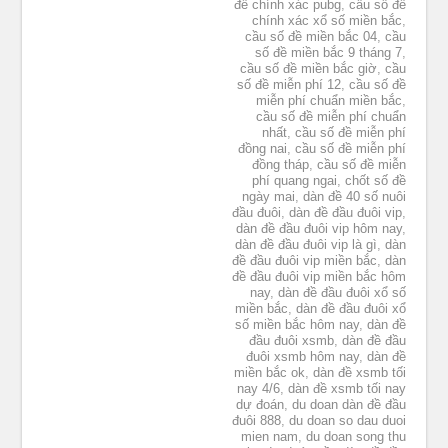
đề chính xác pubg
,
cầu số đề
chính xác xổ số miền bắc
,
cầu số đề miền bắc 04
,
cầu
số đề miền bắc 9 tháng 7
,
cầu số đề miền bắc giờ
,
cầu
số đề miễn phí 12
,
cầu số đề
miễn phí chuẩn miền bắc
,
cầu số đề miễn phí chuẩn
nhất
,
cầu số đề miễn phí
đồng nai
,
cầu số đề miễn phí
đồng tháp
,
cầu số đề miễn
phí quang ngai
,
chốt số đề
ngày mai
,
dàn đề 40 số nuôi
đầu đuôi
,
dàn đề đầu đuôi vip
,
dàn đề đầu đuôi vip hôm nay
,
dàn đề đầu đuôi vip là gì
,
dàn
đề đầu đuôi vip miền bắc
,
dàn
đề đầu đuôi vip miền bắc hôm
nay
,
dàn đề đầu đuôi xổ số
miền bắc
,
dàn đề đầu đuôi xổ
số miền bắc hôm nay
,
dàn đề
đầu đuôi xsmb
,
dàn đề đầu
đuôi xsmb hôm nay
,
dàn đề
miền bắc ok
,
dàn đề xsmb tối
nay 4/6
,
dàn đề xsmb tối nay
dự đoán
,
du doan dàn đề đầu
đuôi 888
,
du doan so dau duoi
mien nam
,
du doan song thu