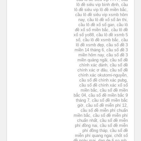
lô đề siêu vip bình định
,
cầu
lô đề siêu vip lô đề miền bắc
,
cầu lô đề siêu vip xsmb hôm
nay
,
cầu lô đề xổ số ân thi
,
cầu lô đề xổ số gan
,
cầu lô
đề xổ số miền bắc
,
cầu lô đề
xổ số yo88
,
cầu lô đề xsmb 5
số
,
cầu lô đề xsmb bắc
,
cầu
lô đề xsmb đẹp
,
cầu số đề 3
miền 14 tháng 6
,
cầu số đề 3
miền hôm nay
,
cầu số đề 3
miền quảng ngãi
,
cầu số đề
chính xác đánh
,
cầu số đề
chính xác ơ đâu
,
cầu số đề
chính xác okutomi-nguyễn
,
cầu số đề chính xác pubg
,
cầu số đề chính xác xổ số
miền bắc
,
cầu số đề miền
bắc 04
,
cầu số đề miền bắc 9
tháng 7
,
cầu số đề miền bắc
giờ
,
cầu số đề miễn phí 12
,
cầu số đề miễn phí chuẩn
miền bắc
,
cầu số đề miễn phí
chuẩn nhất
,
cầu số đề miễn
phí đồng nai
,
cầu số đề miễn
phí đồng tháp
,
cầu số đề
miễn phí quang ngai
,
chốt số
đề ngày mai
,
dan de 6 so mb
,