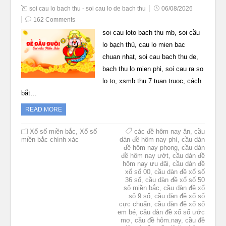
soi cau lo bach thu - soi cau lo de bach thu
06/08/2026
162 Comments
soi cau loto bach thu mb, soi cầu
lo bạch thủ, cau lo mien bac
chuan nhat, soi cau bach thu de,
bach thu lo mien phi, soi cau ra so
lo to, xsmb thu 7 tuan truoc, cách
bắt…
READ MORE
Xổ số miền bắc
,
Xổ số
các đề hôm nay ăn
,
cầu
miền bắc chính xác
dàn đề hôm nay phí
,
cầu dàn
đề hôm nay phong
,
cầu dàn
đề hôm nay ướt
,
cầu dàn đề
hôm nay ưu đãi
,
cầu dàn đề
xổ số 00
,
cầu dàn đề xổ số
36 số
,
cầu dàn đề xổ số 50
số miền bắc
,
cầu dàn đề xổ
số 9 số
,
cầu dàn đề xổ số
cực chuẩn
,
cầu dàn đề xổ số
em bé
,
cầu dàn đề xổ số ước
mơ
,
cầu đề hôm.nay
,
cầu đề