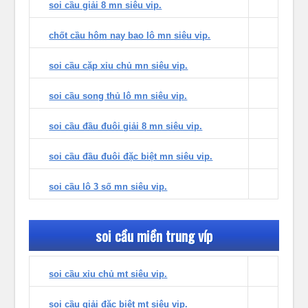
soi cầu giải 8 mn siêu vip.
chốt cầu hôm nay bao lô mn siêu vip.
soi cầu cặp xỉu chủ mn siêu vip.
soi cầu song thủ lô mn siêu vip.
soi cầu đầu đuôi giải 8 mn siêu vip.
soi cầu đầu đuôi đặc biệt mn siêu vip.
soi cầu lô 3 số mn siêu vip.
soi cầu miền trung víp
soi cầu xỉu chủ mt siêu vip.
soi cầu giải đặc biệt mt siêu vip.