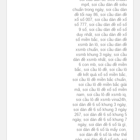
mp4
,
soi cầu dàn đề siêu
chuẩn trong ngày
,
soi cầu dàn
đề tối nay 86
,
soi cầu dàn đề
xổ số 007
,
soi cầu dàn đề xổ
số 777
,
soi cầu dàn đề xổ số
9 số
,
soi cầu dàn đề xổ số
duy nhất
,
soi cầu dàn đề xổ
số miền bắc
,
soi cầu dàn đề
xsmb ăn lô
,
soi cầu dàn đề
xsmb chuẩn
,
soi cầu dàn đề
xsmb khung 3 ngày
,
soi cầu
dàn đề xsmb nhất
,
soi cầu đề
6 con mb
,
soi cầu đề miền
bắc
,
soi cầu lô đề
,
soi cầu lô
đề kết quả xổ số miền bắc
,
soi cầu lô đề miền bắc chuẩn
,
soi cầu lô đề miền bắc giải
mã
,
soi cầu lô đề xổ số miền
nam
,
soi cầu lô đề xsmb iq
,
soi cầu lô đề xsmb vina24h
,
soi dàn đề 6 số khung 3 ngày
,
soi dàn đề 6 số khung 3 ngày
267
,
soi dàn đề 6 số khung 5
ngày
,
soi dàn đề 6 số khung 7
ngày
,
soi dàn đề 6 số là gì
,
soi dàn đề 6 số là mấy con
,
soi dàn đề 6 số là như thế
nào
,
soi dàn đề 6 số mb
,
soi