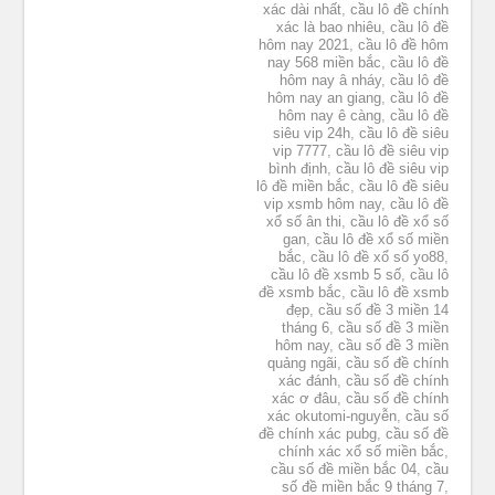
xác dài nhất
,
cầu lô đề chính
xác là bao nhiêu
,
cầu lô đề
hôm nay 2021
,
cầu lô đề hôm
nay 568 miền bắc
,
cầu lô đề
hôm nay â nháy
,
cầu lô đề
hôm nay an giang
,
cầu lô đề
hôm nay ê càng
,
cầu lô đề
siêu vip 24h
,
cầu lô đề siêu
vip 7777
,
cầu lô đề siêu vip
bình định
,
cầu lô đề siêu vip
lô đề miền bắc
,
cầu lô đề siêu
vip xsmb hôm nay
,
cầu lô đề
xổ số ân thi
,
cầu lô đề xổ số
gan
,
cầu lô đề xổ số miền
bắc
,
cầu lô đề xổ số yo88
,
cầu lô đề xsmb 5 số
,
cầu lô
đề xsmb bắc
,
cầu lô đề xsmb
đẹp
,
cầu số đề 3 miền 14
tháng 6
,
cầu số đề 3 miền
hôm nay
,
cầu số đề 3 miền
quảng ngãi
,
cầu số đề chính
xác đánh
,
cầu số đề chính
xác ơ đâu
,
cầu số đề chính
xác okutomi-nguyễn
,
cầu số
đề chính xác pubg
,
cầu số đề
chính xác xổ số miền bắc
,
cầu số đề miền bắc 04
,
cầu
số đề miền bắc 9 tháng 7
,