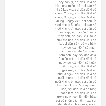
nay con gì
,
soi dàn đề 4 số
hôm nay miễn phí
,
soi dàn đề
4 số kép vip
,
soi dàn đề 4 số
khung 2 ngày
,
soi dàn đề 4 số
khung 3 ngày
,
soi dàn đề 4 số
khung 3 ngày 247
,
soi dàn đề
4 số khung 5 ngày
,
soi dàn đề
4 số khung 7 ngày
,
soi dàn đề
4 số là gì
,
soi dàn đề 4 số là
mấy con
,
soi dàn đề 4 số là
như thế nào
,
soi dàn đề 4 số
mb
,
soi dàn đề 4 số mb hôm
nay
,
soi dàn đề 4 số miền
nam
,
soi dàn đề 4 số miền
nam hôm nay
,
soi dàn đề 4
số miễn phí
,
soi dàn đề 4 số
ngày
,
soi dàn đề 4 số ngày
hôm nay
,
soi dàn đề 4 số
ngày mai
,
soi dàn đề 4 số
nuôi 3 ngày
,
soi dàn đề 4 số
nuôi khung
,
soi dàn đề 4 số
nuôi khung 5 ngày
,
soi dàn đề
4 số nuôi khung 5 ngày miền
bắc
,
soi dàn đề 4 số rồng
bạch kim
,
soi dàn đề 4 số
trong ngày
,
soi đề miền bắc
,
soi đề miền bắc hôm nay
,
soi
lô dàn đề 4 số hôm nay
,
soi lô