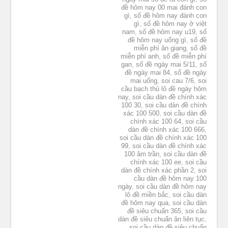
đề hôm nay 00 mai đánh con
gì
,
số đề hôm nay đánh con
gì
,
số đề hôm nay ở việt
nam
,
số đề hôm nay u19
,
số
đề hôm nay uống gì
,
số đề
miễn phí ăn giang
,
số đề
miễn phí anh
,
số đề miễn phí
gan
,
số đề ngày mai 5/11
,
số
đề ngày mai 84
,
số đề ngày
mai uống
,
soi cau 7/6
,
soi
cầu bạch thủ lô đề ngày hôm
nay
,
soi cầu dàn đề chính xác
100 30
,
soi cầu dàn đề chính
xác 100 500
,
soi cầu dàn đề
chính xác 100 64
,
soi cầu
dàn đề chính xác 100 666
,
soi cầu dàn đề chính xác 100
99
,
soi cầu dàn đề chính xác
100 âm trần
,
soi cầu dàn đề
chính xác 100 ee
,
soi cầu
dàn đề chính xác phần 2
,
soi
cầu dàn đề hôm nay 100
ngày
,
soi cầu dàn đề hôm nay
lô đề miền bắc
,
soi cầu dàn
đề hôm nay qua
,
soi cầu dàn
đề siêu chuẩn 365
,
soi cầu
dàn đề siêu chuẩn ăn liên tục
,
soi cầu dàn đề siêu chuẩn