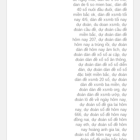
dan de 6 so mien bac
,
dàn đề
40 số nuôi đầu đuôi
,
dàn đề
miền bắc ok
,
dàn đề xsmb tối
nay 4/6
,
dàn đề xsmb tối nay
dự đoán
,
du doan xsmb
,
dự
đoán cầu đề
,
dự đoán cầu đề
miền bắc
,
dự đoán dàn đề
hôm nay 207
,
dự đoán dàn đề
hôm nay a trúng rồi
,
dự đoán
dàn đề hôm nay âm lich
,
dự
đoán dàn đề xổ số ai cập
,
dự
đoán dàn đề xổ số ăn thông
,
dự đoán dàn đề xổ số diễn
đàn
,
dự đoán dàn đề xổ số
đặc biệt miền bắc
,
dự đoán
dàn đề xsmb 20 số
,
dự đoán
dàn đề xsmb ba miền
,
dự
đoán dàn đề xsmb org
,
dự
đoán dàn đề xsmb ướp
,
dự
đoán lô đề về ngày hôm nay
,
dự đoán số đề gia lai hôm
nay
,
dự đoán số đề hôm nay
666
,
dự đoán số đề hôm nay
đồng nai
,
dự đoán số đề hôm
nay eth
,
dự đoán số đề hôm
nay hoàng anh gia lai
,
dự
đoán số đề hôm nay usd
,
dự
đoán số đề miền bắc hôm