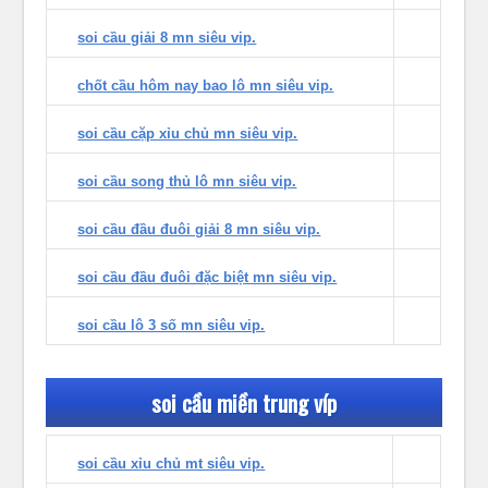
soi cầu giải 8 mn siêu vip.
chốt cầu hôm nay bao lô mn siêu vip.
soi cầu cặp xỉu chủ mn siêu vip.
soi cầu song thủ lô mn siêu vip.
soi cầu đầu đuôi giải 8 mn siêu vip.
soi cầu đầu đuôi đặc biệt mn siêu vip.
soi cầu lô 3 số mn siêu vip.
soi cầu miền trung víp
soi cầu xỉu chủ mt siêu vip.