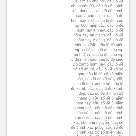
đề 3 miền ông nội
,
cầu lô đề
chính xác 00
,
cầu lô đề chính
xác dài nhất
,
cầu lô đề chính
xác là bao nhiêu
,
cầu lô đề
hôm nay 2021
,
cầu lô đề hôm
nay 568 miền bắc
,
cầu lô đề
hôm nay â nháy
,
cầu lô đề
hôm nay an giang
,
cầu lô đề
hôm nay ê càng
,
cầu lô đề
siêu vip 24h
,
cầu lô đề siêu
vip 7777
,
cầu lô đề siêu vip
bình định
,
cầu lô đề siêu vip
lô đề miền bắc
,
cầu lô đề siêu
vip xsmb hôm nay
,
cầu lô đề
xổ số ân thi
,
cầu lô đề xổ số
gan
,
cầu lô đề xổ số miền
bắc
,
cầu lô đề xổ số yo88
,
cầu lô đề xsmb 5 số
,
cầu lô
đề xsmb bắc
,
cầu lô đề xsmb
đẹp
,
cầu số đề 3 miền 14
tháng 6
,
cầu số đề 3 miền
hôm nay
,
cầu số đề 3 miền
quảng ngãi
,
cầu số đề chính
xác đánh
,
cầu số đề chính
xác ơ đâu
,
cầu số đề chính
xác okutomi-nguyễn
,
cầu số
đề chính xác pubg
,
cầu số đề
chính xác xổ số miền bắc
,