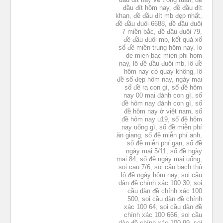
đầu đít hôm nay
,
đề đầu đít
khan
,
đề đầu đít mb đẹp nhất
,
đề đầu đuôi 6688
,
đề đầu đuôi
7 miền bắc
,
đề đầu đuôi 79
,
đề đầu đuôi mb
,
kết quả xổ
số đề miền trung hôm nay
,
lo
de mien bac mien phi hom
nay
,
lô đề đầu đuôi mb
,
lô đề
hôm nay có quay không
,
lô
đề số đẹp hôm nay
,
ngày mai
số đề ra con gì
,
số đề hôm
nay 00 mai đánh con gì
,
số
đề hôm nay đánh con gì
,
số
đề hôm nay ở việt nam
,
số
đề hôm nay u19
,
số đề hôm
nay uống gì
,
số đề miễn phí
ăn giang
,
số đề miễn phí anh
,
số đề miễn phí gan
,
số đề
ngày mai 5/11
,
số đề ngày
mai 84
,
số đề ngày mai uống
,
soi cau 7/6
,
soi cầu bạch thủ
lô đề ngày hôm nay
,
soi cầu
dàn đề chính xác 100 30
,
soi
cầu dàn đề chính xác 100
500
,
soi cầu dàn đề chính
xác 100 64
,
soi cầu dàn đề
chính xác 100 666
,
soi cầu
dàn đề chính xác 100 99
,
soi