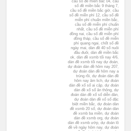
cầu số đề miền bắc 04
,
cầu
số đề miền bắc 9 tháng 7
,
cầu số đề miền bắc giờ
,
cầu
số đề miễn phí 12
,
cầu số đề
miễn phí chuẩn miền bắc
,
cầu số đề miễn phí chuẩn
nhất
,
cầu số đề miễn phí
đồng nai
,
cầu số đề miễn phí
đồng tháp
,
cầu số đề miễn
phí quang ngai
,
chốt số đề
ngày mai
,
dàn đề 40 số nuôi
đầu đuôi
,
dàn đề miền bắc
ok
,
dàn đề xsmb tối nay 4/6
,
dàn đề xsmb tối nay dự đoán
,
dự đoán dàn đề hôm nay 207
,
dự đoán dàn đề hôm nay a
trúng rồi
,
dự đoán dàn đề
hôm nay âm lich
,
dự đoán
dàn đề xổ số ai cập
,
dự đoán
dàn đề xổ số ăn thông
,
dự
đoán dàn đề xổ số diễn đàn
,
dự đoán dàn đề xổ số đặc
biệt miền bắc
,
dự đoán dàn
đề xsmb 20 số
,
dự đoán dàn
đề xsmb ba miền
,
dự đoán
dàn đề xsmb org
,
dự đoán
dàn đề xsmb ướp
,
dự đoán lô
đề về ngày hôm nay
,
dự đoán