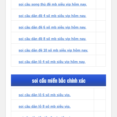
soi cầu song thủ đề mb siêu vip hôm nay.
soi cầu dàn đề 4 số mb siêu vip hôm nay.
soi cầu dàn đề 6 số mb siêu vip hôm nay.
soi cầu dàn đề 8 số mb siêu vip hôm nay.
soi cầu dàn đề 10 số mb siêu vip hôm nay.
soi cầu dàn lô 4 số mb siêu vip hôm nay.
soi cầu miền bắc chính xác
soi cầu dàn lô 6 số mb siêu vip.
soi cầu dàn lô 8 số mb siêu vip.