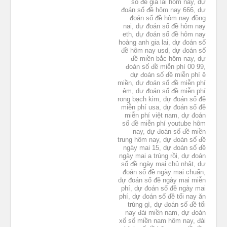
số đề gia lai hôm nay
,
dự
đoán số đề hôm nay 666
,
dự
đoán số đề hôm nay đồng
nai
,
dự đoán số đề hôm nay
eth
,
dự đoán số đề hôm nay
hoàng anh gia lai
,
dự đoán số
đề hôm nay usd
,
dự đoán số
đề miền bắc hôm nay
,
dự
đoán số đề miễn phí 00 99
,
dự đoán số đề miễn phí ê
miền
,
dự đoán số đề miễn phí
êm
,
dự đoán số đề miễn phí
rong bạch kim
,
dự đoán số đề
miễn phí usa
,
dự đoán số đề
miễn phí việt nam
,
dự đoán
số đề miễn phí youtube hôm
nay
,
dự đoán số đề miền
trung hôm nay
,
dự đoán số đề
ngày mai 15
,
dự đoán số đề
ngày mai a trúng rồi
,
dự đoán
số đề ngày mai chủ nhật
,
dự
đoán số đề ngày mai chuẩn
,
dự đoán số đề ngày mai miễn
phí
,
dự đoán số đề ngày mai
phí
,
dự đoán số đề tối nay ăn
trúng gì
,
dự đoán số đề tối
nay đài miền nam
,
dự đoán
xổ số miền nam hôm nay
,
đài