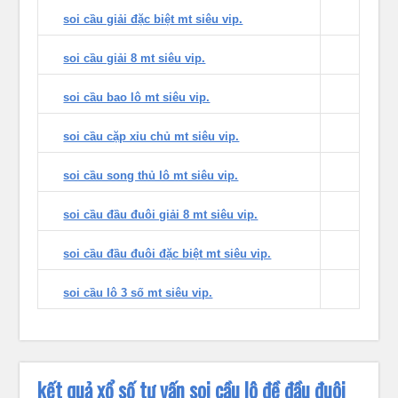
soi cầu giải đặc biệt mt siêu vip.
soi cầu giải 8 mt siêu vip.
soi cầu bao lô mt siêu vip.
soi cầu cặp xỉu chủ mt siêu vip.
soi cầu song thủ lô mt siêu vip.
soi cầu đầu đuôi giải 8 mt siêu vip.
soi cầu đầu đuôi đặc biệt mt siêu vip.
soi cầu lô 3 số mt siêu vip.
kết quả xổ số tư vấn soi cầu lô đề đầu đuôi