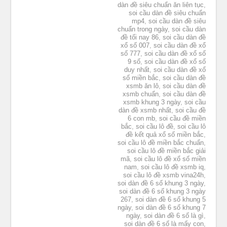
dàn đề siêu chuẩn ăn liên tục
,
soi cầu dàn đề siêu chuẩn
mp4
,
soi cầu dàn đề siêu
chuẩn trong ngày
,
soi cầu dàn
đề tối nay 86
,
soi cầu dàn đề
xổ số 007
,
soi cầu dàn đề xổ
số 777
,
soi cầu dàn đề xổ số
9 số
,
soi cầu dàn đề xổ số
duy nhất
,
soi cầu dàn đề xổ
số miền bắc
,
soi cầu dàn đề
xsmb ăn lô
,
soi cầu dàn đề
xsmb chuẩn
,
soi cầu dàn đề
xsmb khung 3 ngày
,
soi cầu
dàn đề xsmb nhất
,
soi cầu đề
6 con mb
,
soi cầu đề miền
bắc
,
soi cầu lô đề
,
soi cầu lô
đề kết quả xổ số miền bắc
,
soi cầu lô đề miền bắc chuẩn
,
soi cầu lô đề miền bắc giải
mã
,
soi cầu lô đề xổ số miền
nam
,
soi cầu lô đề xsmb iq
,
soi cầu lô đề xsmb vina24h
,
soi dàn đề 6 số khung 3 ngày
,
soi dàn đề 6 số khung 3 ngày
267
,
soi dàn đề 6 số khung 5
ngày
,
soi dàn đề 6 số khung 7
ngày
,
soi dàn đề 6 số là gì
,
soi dàn đề 6 số là mấy con
,