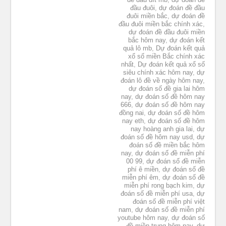
đầu đuôi
,
dự đoán đề đầu
đuôi miền bắc
,
dự đoán đề
đầu đuôi miền bắc chính xác
,
dự đoán đề đầu đuôi miền
bắc hôm nay
,
dự đoán kết
quả lô mb
,
Dự đoán kết quả
xổ số miền Bắc chính xác
nhất
,
Dự đoán kết quả xổ số
siêu chính xác hôm nay
,
dự
đoán lô đề về ngày hôm nay
,
dự đoán số đề gia lai hôm
nay
,
dự đoán số đề hôm nay
666
,
dự đoán số đề hôm nay
đồng nai
,
dự đoán số đề hôm
nay eth
,
dự đoán số đề hôm
nay hoàng anh gia lai
,
dự
đoán số đề hôm nay usd
,
dự
đoán số đề miền bắc hôm
nay
,
dự đoán số đề miễn phí
00 99
,
dự đoán số đề miễn
phí ê miền
,
dự đoán số đề
miễn phí êm
,
dự đoán số đề
miễn phí rong bạch kim
,
dự
đoán số đề miễn phí usa
,
dự
đoán số đề miễn phí việt
nam
,
dự đoán số đề miễn phí
youtube hôm nay
,
dự đoán số
đề miền trung hôm nay
,
dự