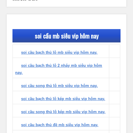
soi cầu mb siêu vip hôm nay
soi cầu bạch thủ lô mb siêu vip hôm nay.
soi cầu bạch thủ lô 2 nháy mb siêu vip hôm
nay.
soi cầu song thủ lô mb siêu vip hôm nay.
soi cầu bạch thủ lô kép mb siêu vip hôm nay.
soi cầu song thủ lô kép mb siêu vip hôm nay.
soi cầu bạch thủ đề mb siêu vip hôm nay.