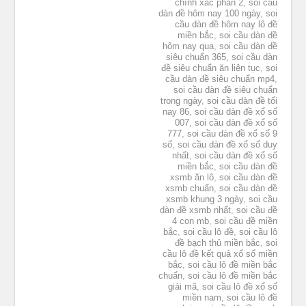
chính xác phần 2
,
soi cầu
dàn đề hôm nay 100 ngày
,
soi
cầu dàn đề hôm nay lô đề
miền bắc
,
soi cầu dàn đề
hôm nay qua
,
soi cầu dàn đề
siêu chuẩn 365
,
soi cầu dàn
đề siêu chuẩn ăn liên tục
,
soi
cầu dàn đề siêu chuẩn mp4
,
soi cầu dàn đề siêu chuẩn
trong ngày
,
soi cầu dàn đề tối
nay 86
,
soi cầu dàn đề xổ số
007
,
soi cầu dàn đề xổ số
777
,
soi cầu dàn đề xổ số 9
số
,
soi cầu dàn đề xổ số duy
nhất
,
soi cầu dàn đề xổ số
miền bắc
,
soi cầu dàn đề
xsmb ăn lô
,
soi cầu dàn đề
xsmb chuẩn
,
soi cầu dàn đề
xsmb khung 3 ngày
,
soi cầu
dàn đề xsmb nhất
,
soi cầu đề
4 con mb
,
soi cầu đề miền
bắc
,
soi cầu lô đề
,
soi cầu lô
đề bạch thủ miền bắc
,
soi
cầu lô đề kết quả xổ số miền
bắc
,
soi cầu lô đề miền bắc
chuẩn
,
soi cầu lô đề miền bắc
giải mã
,
soi cầu lô đề xổ số
miền nam
,
soi cầu lô đề