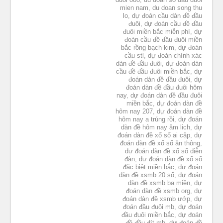
mien nam
,
du doan song thu
lo
,
dự đoán cầu dàn đề đầu
đuôi
,
dự đoán cầu đề đầu
đuôi miền bắc miễn phí
,
dự
đoán cầu đề đầu đuôi miền
bắc rồng bạch kim
,
dự đoán
cầu stl
,
dự đoán chính xác
dàn đề đầu đuôi
,
dự đoán dàn
cầu đề đầu đuôi miền bắc
,
dự
đoán dàn đề đầu đuôi
,
dự
đoán dàn đề đầu đuôi hôm
nay
,
dự đoán dàn đề đầu đuôi
miền bắc
,
dự đoán dàn đề
hôm nay 207
,
dự đoán dàn đề
hôm nay a trúng rồi
,
dự đoán
dàn đề hôm nay âm lich
,
dự
đoán dàn đề xổ số ai cập
,
dự
đoán dàn đề xổ số ăn thông
,
dự đoán dàn đề xổ số diễn
đàn
,
dự đoán dàn đề xổ số
đặc biệt miền bắc
,
dự đoán
dàn đề xsmb 20 số
,
dự đoán
dàn đề xsmb ba miền
,
dự
đoán dàn đề xsmb org
,
dự
đoán dàn đề xsmb ướp
,
dự
đoán đầu đuôi mb
,
dự đoán
đầu đuôi miền bắc
,
dự đoán
đề đầu đít mb
,
dự đoán đề