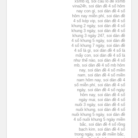
xsmb iq
,
soi cầu lô đề xsmb
vina24h
,
soi dàn đề 4 số hôm
nay con gì
,
soi dàn đề 4 số
hôm nay miễn phí
,
soi dàn đề
4 số kép vip
,
soi dàn đề 4 số
khung 2 ngày
,
soi dàn đề 4 số
khung 3 ngày
,
soi dàn đề 4 số
khung 3 ngày 247
,
soi dàn đề
4 số khung 5 ngày
,
soi dàn đề
4 số khung 7 ngày
,
soi dàn đề
4 số là gì
,
soi dàn đề 4 số là
mấy con
,
soi dàn đề 4 số là
như thế nào
,
soi dàn đề 4 số
mb
,
soi dàn đề 4 số mb hôm
nay
,
soi dàn đề 4 số miền
nam
,
soi dàn đề 4 số miền
nam hôm nay
,
soi dàn đề 4
số miễn phí
,
soi dàn đề 4 số
ngày
,
soi dàn đề 4 số ngày
hôm nay
,
soi dàn đề 4 số
ngày mai
,
soi dàn đề 4 số
nuôi 3 ngày
,
soi dàn đề 4 số
nuôi khung
,
soi dàn đề 4 số
nuôi khung 5 ngày
,
soi dàn đề
4 số nuôi khung 5 ngày miền
bắc
,
soi dàn đề 4 số rồng
bạch kim
,
soi dàn đề 4 số
trong ngày
,
soi đề miền bắc
,