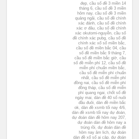
đẹp
,
cầu số đề 3 miền 14
tháng 6
,
cầu số đề 3 miền
hôm nay
,
cầu số đề 3 miền
quảng ngãi
,
cầu số đề chính
xác đánh
,
cầu số đề chính
xác ơ đâu
,
cầu số đề chính
xác okutomi-nguyễn
,
cầu số
đề chính xác pubg
,
cầu số đề
chính xác xổ số miền bắc
,
cầu số đề miền bắc 04
,
cầu
số đề miền bắc 9 tháng 7
,
cầu số đề miền bắc giờ
,
cầu
số đề miễn phí 12
,
cầu số đề
miễn phí chuẩn miền bắc
,
cầu số đề miễn phí chuẩn
nhất
,
cầu số đề miễn phí
đồng nai
,
cầu số đề miễn phí
đồng tháp
,
cầu số đề miễn
phí quang ngai
,
chốt số đề
ngày mai
,
dàn đề 40 số nuôi
đầu đuôi
,
dàn đề miền bắc
ok
,
dàn đề xsmb tối nay 4/6
,
dàn đề xsmb tối nay dự đoán
,
dự đoán dàn đề hôm nay 207
,
dự đoán dàn đề hôm nay a
trúng rồi
,
dự đoán dàn đề
hôm nay âm lich
,
dự đoán
dàn đề xổ số ai cập
,
dự đoán