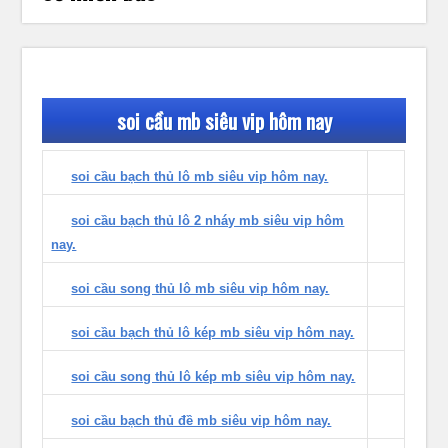
soi cầu mb siêu vip hôm nay
soi cầu bạch thủ lô mb siêu vip hôm nay.
soi cầu bạch thủ lô 2 nháy mb siêu vip hôm
nay.
soi cầu song thủ lô mb siêu vip hôm nay.
soi cầu bạch thủ lô kép mb siêu vip hôm nay.
soi cầu song thủ lô kép mb siêu vip hôm nay.
soi cầu bạch thủ đề mb siêu vip hôm nay.