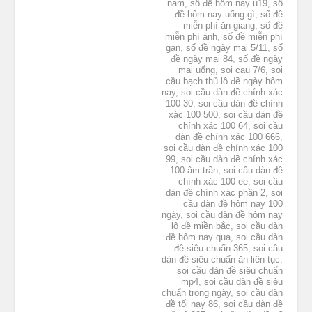
nam
,
số đề hôm nay u19
,
số
đề hôm nay uống gì
,
số đề
miễn phí ăn giang
,
số đề
miễn phí anh
,
số đề miễn phí
gan
,
số đề ngày mai 5/11
,
số
đề ngày mai 84
,
số đề ngày
mai uống
,
soi cau 7/6
,
soi
cầu bạch thủ lô đề ngày hôm
nay
,
soi cầu dàn đề chính xác
100 30
,
soi cầu dàn đề chính
xác 100 500
,
soi cầu dàn đề
chính xác 100 64
,
soi cầu
dàn đề chính xác 100 666
,
soi cầu dàn đề chính xác 100
99
,
soi cầu dàn đề chính xác
100 âm trần
,
soi cầu dàn đề
chính xác 100 ee
,
soi cầu
dàn đề chính xác phần 2
,
soi
cầu dàn đề hôm nay 100
ngày
,
soi cầu dàn đề hôm nay
lô đề miền bắc
,
soi cầu dàn
đề hôm nay qua
,
soi cầu dàn
đề siêu chuẩn 365
,
soi cầu
dàn đề siêu chuẩn ăn liên tục
,
soi cầu dàn đề siêu chuẩn
mp4
,
soi cầu dàn đề siêu
chuẩn trong ngày
,
soi cầu dàn
đề tối nay 86
,
soi cầu dàn đề