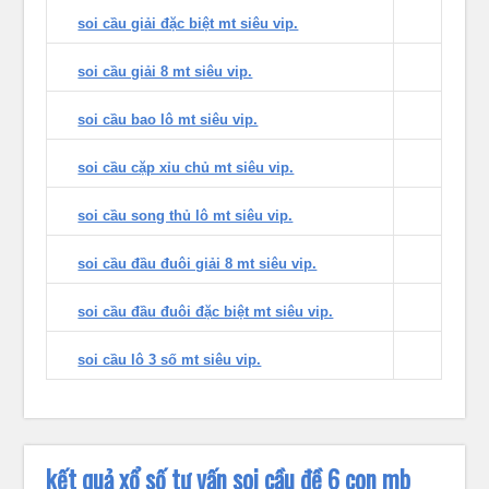
soi cầu giải đặc biệt mt siêu vip.
soi cầu giải 8 mt siêu vip.
soi cầu bao lô mt siêu vip.
soi cầu cặp xỉu chủ mt siêu vip.
soi cầu song thủ lô mt siêu vip.
soi cầu đầu đuôi giải 8 mt siêu vip.
soi cầu đầu đuôi đặc biệt mt siêu vip.
soi cầu lô 3 số mt siêu vip.
kết quả xổ số tư vấn soi cầu đề 6 con mb