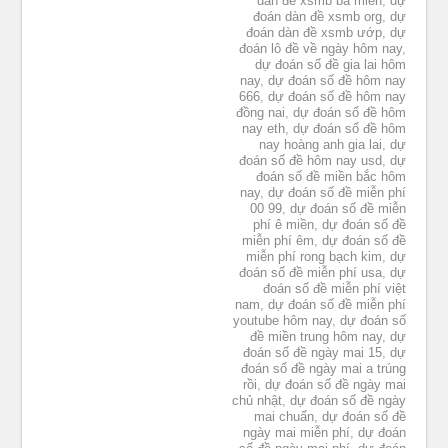
dàn đề xsmb ba miền
,
dự
đoán dàn đề xsmb org
,
dự
đoán dàn đề xsmb ướp
,
dự
đoán lô đề về ngày hôm nay
,
dự đoán số đề gia lai hôm
nay
,
dự đoán số đề hôm nay
666
,
dự đoán số đề hôm nay
đồng nai
,
dự đoán số đề hôm
nay eth
,
dự đoán số đề hôm
nay hoàng anh gia lai
,
dự
đoán số đề hôm nay usd
,
dự
đoán số đề miền bắc hôm
nay
,
dự đoán số đề miễn phí
00 99
,
dự đoán số đề miễn
phí ê miền
,
dự đoán số đề
miễn phí êm
,
dự đoán số đề
miễn phí rong bạch kim
,
dự
đoán số đề miễn phí usa
,
dự
đoán số đề miễn phí việt
nam
,
dự đoán số đề miễn phí
youtube hôm nay
,
dự đoán số
đề miền trung hôm nay
,
dự
đoán số đề ngày mai 15
,
dự
đoán số đề ngày mai a trúng
rồi
,
dự đoán số đề ngày mai
chủ nhật
,
dự đoán số đề ngày
mai chuẩn
,
dự đoán số đề
ngày mai miễn phí
,
dự đoán