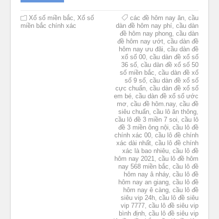
Xổ số miền bắc
,
Xổ số
các đề hôm nay ăn
,
cầu
miền bắc chính xác
dàn đề hôm nay phí
,
cầu dàn
đề hôm nay phong
,
cầu dàn
đề hôm nay ướt
,
cầu dàn đề
hôm nay ưu đãi
,
cầu dàn đề
xổ số 00
,
cầu dàn đề xổ số
36 số
,
cầu dàn đề xổ số 50
số miền bắc
,
cầu dàn đề xổ
số 9 số
,
cầu dàn đề xổ số
cực chuẩn
,
cầu dàn đề xổ số
em bé
,
cầu dàn đề xổ số ước
mơ
,
cầu đề hôm.nay
,
cầu đề
siêu chuẩn
,
cầu lô ăn thông
,
cầu lô đề 3 miền 7 soi
,
cầu lô
đề 3 miền ông nội
,
cầu lô đề
chính xác 00
,
cầu lô đề chính
xác dài nhất
,
cầu lô đề chính
xác là bao nhiêu
,
cầu lô đề
hôm nay 2021
,
cầu lô đề hôm
nay 568 miền bắc
,
cầu lô đề
hôm nay â nháy
,
cầu lô đề
hôm nay an giang
,
cầu lô đề
hôm nay ê càng
,
cầu lô đề
siêu vip 24h
,
cầu lô đề siêu
vip 7777
,
cầu lô đề siêu vip
bình định
,
cầu lô đề siêu vip