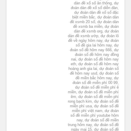
dàn đề xổ số ăn thông
,
dự
đoán dàn đề xổ số diễn đàn
,
dự đoán dàn đề xổ số đặc
biệt miền bắc
,
dự đoán dàn
đề xsmb 20 số
,
dự đoán dàn
đề xsmb ba miền
,
dự đoán
dàn đề xsmb org
,
dự đoán
dàn đề xsmb ướp
,
dự đoán lô
đề về ngày hôm nay
,
dự đoán
số đề gia lai hôm nay
,
dự
đoán số đề hôm nay 666
,
dự
đoán số đề hôm nay đồng
nai
,
dự đoán số đề hôm nay
eth
,
dự đoán số đề hôm nay
hoàng anh gia lai
,
dự đoán số
đề hôm nay usd
,
dự đoán số
đề miền bắc hôm nay
,
dự
đoán số đề miễn phí 00 99
,
dự đoán số đề miễn phí ê
miền
,
dự đoán số đề miễn phí
êm
,
dự đoán số đề miễn phí
rong bạch kim
,
dự đoán số đề
miễn phí usa
,
dự đoán số đề
miễn phí việt nam
,
dự đoán
số đề miễn phí youtube hôm
nay
,
dự đoán số đề miền
trung hôm nay
,
dự đoán số đề
ngày mai 15
,
dự đoán số đề