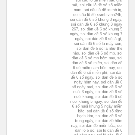
soi cầu lô đề miền bắc giải
mã
,
soi cầu lô đề xổ số miền
nam
,
soi cầu lô đề xsmb iq
,
soi cầu lô đề xsmb vina24h
,
soi dàn đề 6 số khung 3 ngày
,
soi dàn đề 6 số khung 3 ngày
267
,
soi dàn đề 6 số khung 5
ngày
,
soi dàn đề 6 số khung 7
ngày
,
soi dàn đề 6 số là gì
,
soi dàn đề 6 số là mấy con
,
soi dàn đề 6 số là như thế
nào
,
soi dàn đề 6 số mb
,
soi
dàn đề 6 số mb hôm nay
,
soi
dàn đề 6 số miền
,
soi dàn đề
6 số miền nam hôm nay
,
soi
dàn đề 6 số miễn phí
,
soi dàn
đề 6 số ngày
,
soi dàn đề 6 số
ngày hôm nay
,
soi dàn đề 6
số ngày mai
,
soi dàn đề 6 số
nuôi 3 ngày
,
soi dàn đề 6 số
nuôi khung
,
soi dàn đề 6 số
nuôi khung 5 ngày
,
soi dàn đề
6 số nuôi khung 5 ngày miền
bắc
,
soi dàn đề 6 số rồng
bạch kim
,
soi dàn đề 6 số
trong ngày
,
soi dàn đề hôm
nay
,
soi dàn đề miền bắc
,
soi
dàn lô 6 số
,
soi lô dàn đề 6