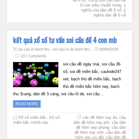
de 6 so
,
xsmb soi cầu dàn đề
6 con siêu chuẩn trúng
,
ý
nghĩa của dàn đề 6 số
,
ý
nghĩa dàn đề 6 số
kết quả xổ số tư vấn soi cầu đề 4 con mb
soi cau lo bach thu - soi cau lo de bach thu
08/08/2026
107 Comments
soi cầu đề ngày mai, soi cầu 36
số, soi đề miền bắc, caulode247
net, bạch thủ đề miền bắc, bạch
thủ đề miền bắc hôm nay, bach
thu 3cang, dàn đề 3 càng, soi cầu lô de, soi cầu…
READ MORE
Xổ số miền bắc
,
Xổ số
các đề hôm nay ăn
,
cầu
miền bắc chính xác
dàn đề hôm nay phí
,
cầu dàn
đề hôm nay phong
,
cầu dàn
đề hôm nay ướt
,
cầu dàn đề
hôm nay ưu đãi
,
cầu dàn đề