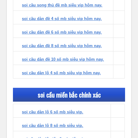
soi cầu song thủ đề mb siêu vip hôm nay.
soi cầu dàn đề 4 số mb siêu vip hôm nay.
soi cầu dàn đề 6 số mb siêu vip hôm nay.
soi cầu dàn đề 8 số mb siêu vip hôm nay.
soi cầu dàn đề 10 số mb siêu vip hôm nay.
soi cầu dàn lô 4 số mb siêu vip hôm nay.
soi cầu miền bắc chính xác
soi cầu dàn lô 6 số mb siêu vip.
soi cầu dàn lô 8 số mb siêu vip.