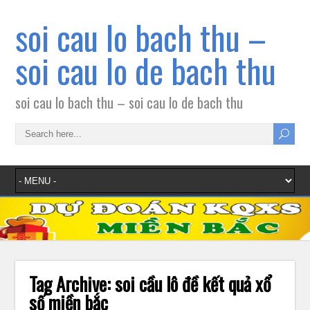
soi cau lo bach thu –
soi cau lo de bach thu
soi cau lo bach thu – soi cau lo de bach thu
Tag Archive:
soi cầu lô đề kết quả xổ
số miền bắc