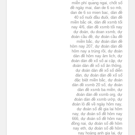
miễn phí quang ngai
,
chốt số
đề ngày mai
,
dan de 6 so mb
,
dan de 6 so mien bac
,
dàn đề
40 số nuôi đầu đuôi
,
dàn đề
miền bắc ok
,
dàn đề xsmb tối
nay 4/6
,
dàn đề xsmb tối nay
dự đoán
,
du doan xsmb
,
dự
đoán cầu đề
,
dự đoán cầu đề
miền bắc
,
dự đoán dàn đề
hôm nay 207
,
dự đoán dàn đề
hôm nay a trúng rồi
,
dự đoán
dàn đề hôm nay âm lich
,
dự
đoán dàn đề xổ số ai cập
,
dự
đoán dàn đề xổ số ăn thông
,
dự đoán dàn đề xổ số diễn
đàn
,
dự đoán dàn đề xổ số
đặc biệt miền bắc
,
dự đoán
dàn đề xsmb 20 số
,
dự đoán
dàn đề xsmb ba miền
,
dự
đoán dàn đề xsmb org
,
dự
đoán dàn đề xsmb ướp
,
dự
đoán lô đề về ngày hôm nay
,
dự đoán số đề gia lai hôm
nay
,
dự đoán số đề hôm nay
666
,
dự đoán số đề hôm nay
đồng nai
,
dự đoán số đề hôm
nay eth
,
dự đoán số đề hôm
nay hoàng anh gia lai
,
dự