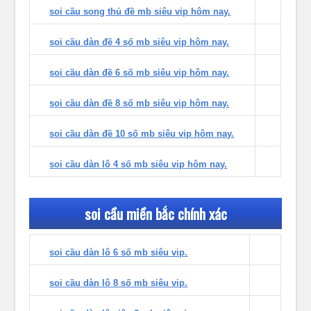
soi cầu song thủ đề mb siêu vip hôm nay.
soi cầu dàn đề 4 số mb siêu vip hôm nay.
soi cầu dàn đề 6 số mb siêu vip hôm nay.
soi cầu dàn đề 8 số mb siêu vip hôm nay.
soi cầu dàn đề 10 số mb siêu vip hôm nay.
soi cầu dàn lô 4 số mb siêu vip hôm nay.
soi cầu miền bắc chính xác
soi cầu dàn lô 6 số mb siêu vip.
soi cầu dàn lô 8 số mb siêu vip.