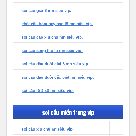
soi cầu giải 8 mn siêu vip.
chốt cầu hôm nay bao lô mn siêu vip.
soi cầu cặp xỉu chủ mn siêu vip.
soi cầu song thủ lô mn siêu vip.
soi cầu đầu đuôi giải 8 mn siêu vip.
soi cầu đầu đuôi đặc biệt mn siêu vip.
soi cầu lô 3 số mn siêu vip.
soi cầu miền trung víp
soi cầu xỉu chủ mt siêu vip.