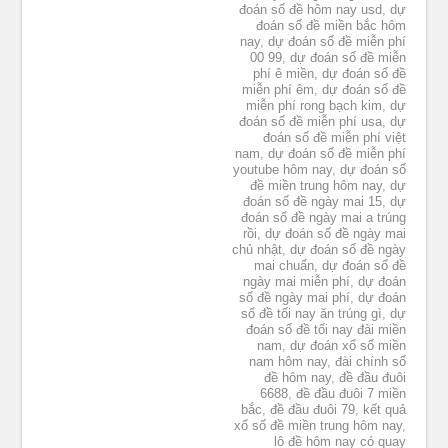
đoán số đề hôm nay usd
,
dự
đoán số đề miền bắc hôm
nay
,
dự đoán số đề miễn phí
00 99
,
dự đoán số đề miễn
phí ê miền
,
dự đoán số đề
miễn phí êm
,
dự đoán số đề
miễn phí rong bạch kim
,
dự
đoán số đề miễn phí usa
,
dự
đoán số đề miễn phí việt
nam
,
dự đoán số đề miễn phí
youtube hôm nay
,
dự đoán số
đề miền trung hôm nay
,
dự
đoán số đề ngày mai 15
,
dự
đoán số đề ngày mai a trúng
rồi
,
dự đoán số đề ngày mai
chủ nhật
,
dự đoán số đề ngày
mai chuẩn
,
dự đoán số đề
ngày mai miễn phí
,
dự đoán
số đề ngày mai phí
,
dự đoán
số đề tối nay ăn trúng gì
,
dự
đoán số đề tối nay đài miền
nam
,
dự đoán xổ số miền
nam hôm nay
,
đài chính số
đề hôm nay
,
đề đầu đuôi
6688
,
đề đầu đuôi 7 miền
bắc
,
đề đầu đuôi 79
,
kết quả
xổ số đề miền trung hôm nay
,
lô đề hôm nay có quay