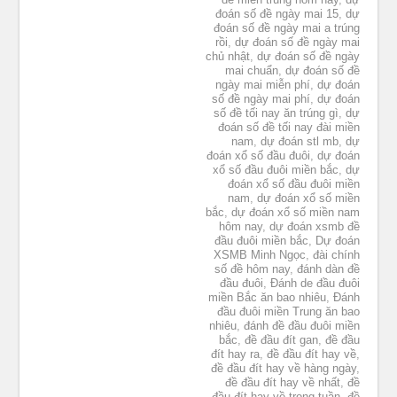
đoán số đề ngày mai 15
,
dự
đoán số đề ngày mai a trúng
rồi
,
dự đoán số đề ngày mai
chủ nhật
,
dự đoán số đề ngày
mai chuẩn
,
dự đoán số đề
ngày mai miễn phí
,
dự đoán
số đề ngày mai phí
,
dự đoán
số đề tối nay ăn trúng gì
,
dự
đoán số đề tối nay đài miền
nam
,
dự đoán stl mb
,
dự
đoán xổ số đầu đuôi
,
dự đoán
xổ số đầu đuôi miền bắc
,
dự
đoán xổ số đầu đuôi miền
nam
,
dự đoán xổ số miền
bắc
,
dự đoán xổ số miền nam
hôm nay
,
dự đoán xsmb đề
đầu đuôi miền bắc
,
Dự đoán
XSMB Minh Ngọc
,
đài chính
số đề hôm nay
,
đánh dàn đề
đầu đuôi
,
Đánh de đầu đuôi
miền Bắc ăn bao nhiêu
,
Đánh
đầu đuôi miền Trung ăn bao
nhiêu
,
đánh đề đầu đuôi miền
bắc
,
đề đầu đít gan
,
đề đầu
đít hay ra
,
đề đầu đít hay về
,
đề đầu đít hay về hàng ngày
,
đề đầu đít hay về nhất
,
đề
đầu đít hay về trong tuần
,
đề