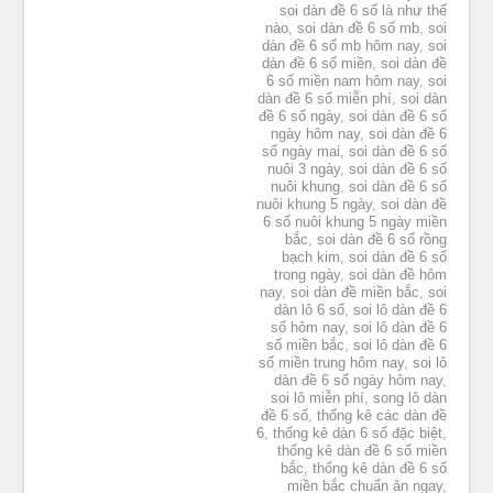
soi dàn đề 6 số là như thế
nào
,
soi dàn đề 6 số mb
,
soi
dàn đề 6 số mb hôm nay
,
soi
dàn đề 6 số miền
,
soi dàn đề
6 số miền nam hôm nay
,
soi
dàn đề 6 số miễn phí
,
soi dàn
đề 6 số ngày
,
soi dàn đề 6 số
ngày hôm nay
,
soi dàn đề 6
số ngày mai
,
soi dàn đề 6 số
nuôi 3 ngày
,
soi dàn đề 6 số
nuôi khung
,
soi dàn đề 6 số
nuôi khung 5 ngày
,
soi dàn đề
6 số nuôi khung 5 ngày miền
bắc
,
soi dàn đề 6 số rồng
bạch kim
,
soi dàn đề 6 số
trong ngày
,
soi dàn đề hôm
nay
,
soi dàn đề miền bắc
,
soi
dàn lô 6 số
,
soi lô dàn đề 6
số hôm nay
,
soi lô dàn đề 6
số miền bắc
,
soi lô dàn đề 6
số miền trung hôm nay
,
soi lô
dàn đề 6 số ngày hôm nay
,
soi lô miễn phí
,
song lô dàn
đề 6 số
,
thống kê các dàn đề
6
,
thống kê dàn 6 số đặc biệt
,
thống kê dàn đề 6 số miền
bắc
,
thống kê dàn đề 6 số
miền bắc chuẩn ăn ngay
,