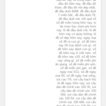
đầu đít hôm nay
,
đề đầu đít
khan
,
đề đầu đít mb đẹp nhất
,
đề đầu đuôi 6688
,
đề đầu đuôi
7 miền bắc
,
đề đầu đuôi 79
,
đề đầu đuôi mb
,
kết quả xổ
số đề miền trung hôm nay
,
lo
de mien bac mien phi hom
nay
,
lô đề đầu đuôi mb
,
lô đề
hôm nay có quay không
,
lô
đề số đẹp hôm nay
,
ngày mai
số đề ra con gì
,
số đề hôm
nay 00 mai đánh con gì
,
số
đề hôm nay đánh con gì
,
số
đề hôm nay ở việt nam
,
số
đề hôm nay u19
,
số đề hôm
nay uống gì
,
số đề miễn phí
ăn giang
,
số đề miễn phí anh
,
số đề miễn phí gan
,
số đề
ngày mai 5/11
,
số đề ngày
mai 84
,
số đề ngày mai uống
,
soi cau 7/6
,
soi cầu bạch thủ
lô đề ngày hôm nay
,
soi cầu
dàn đề chính xác 100 30
,
soi
cầu dàn đề chính xác 100
500
,
soi cầu dàn đề chính
xác 100 64
,
soi cầu dàn đề
chính xác 100 666
,
soi cầu
dàn đề chính xác 100 99
,
soi