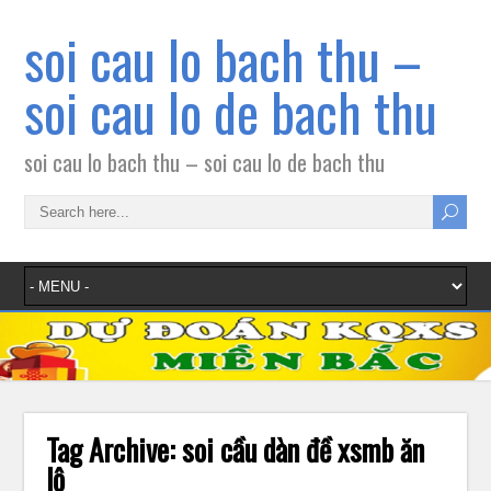
soi cau lo bach thu –
soi cau lo de bach thu
soi cau lo bach thu – soi cau lo de bach thu
Tag Archive:
soi cầu dàn đề xsmb ăn
lô