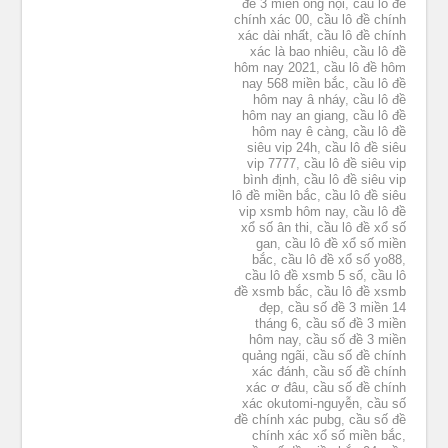
đề 3 miền ông nội
,
cầu lô đề
chính xác 00
,
cầu lô đề chính
xác dài nhất
,
cầu lô đề chính
xác là bao nhiêu
,
cầu lô đề
hôm nay 2021
,
cầu lô đề hôm
nay 568 miền bắc
,
cầu lô đề
hôm nay â nháy
,
cầu lô đề
hôm nay an giang
,
cầu lô đề
hôm nay ê càng
,
cầu lô đề
siêu vip 24h
,
cầu lô đề siêu
vip 7777
,
cầu lô đề siêu vip
bình định
,
cầu lô đề siêu vip
lô đề miền bắc
,
cầu lô đề siêu
vip xsmb hôm nay
,
cầu lô đề
xổ số ân thi
,
cầu lô đề xổ số
gan
,
cầu lô đề xổ số miền
bắc
,
cầu lô đề xổ số yo88
,
cầu lô đề xsmb 5 số
,
cầu lô
đề xsmb bắc
,
cầu lô đề xsmb
đẹp
,
cầu số đề 3 miền 14
tháng 6
,
cầu số đề 3 miền
hôm nay
,
cầu số đề 3 miền
quảng ngãi
,
cầu số đề chính
xác đánh
,
cầu số đề chính
xác ơ đâu
,
cầu số đề chính
xác okutomi-nguyễn
,
cầu số
đề chính xác pubg
,
cầu số đề
chính xác xổ số miền bắc
,