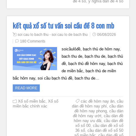
đề 4 số
,
ý nghĩa dàn đề 4 số
kết quả xổ số tư vấn soi cầu đề 8 con mb
soi cau lo bach thu - soi cau lo de bach thu
06/08/2026
180 Comments
soicầulôđề, bạch thủ de hôm nay,
bach thu de, bạch thu de, bạch thủ
đề, bạch thủ đề hôm nay, bạch thủ
de miền bắc, bạch thủ de miền
bắc hôm nay, soi cầu bạch thủ đề, bach thu de…
READ MORE
Xổ số miền bắc
,
Xổ số
các đề hôm nay ăn
,
cầu
miền bắc chính xác
dàn đề hôm nay phí
,
cầu dàn
đề hôm nay phong
,
cầu dàn
đề hôm nay ướt
,
cầu dàn đề
hôm nay ưu đãi
,
cầu dàn đề
xổ số 00
,
cầu dàn đề xổ số
36 số
,
cầu dàn đề xổ số 50
số miền bắc
,
cầu dàn đề xổ