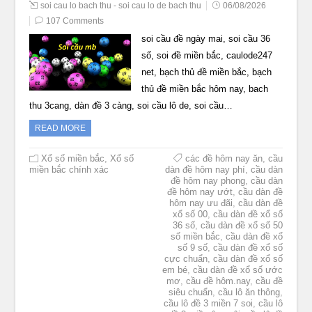
soi cau lo bach thu - soi cau lo de bach thu
06/08/2026
107 Comments
soi cầu đề ngày mai, soi cầu 36
số, soi đề miền bắc, caulode247
net, bạch thủ đề miền bắc, bạch
thủ đề miền bắc hôm nay, bach
thu 3cang, dàn đề 3 càng, soi cầu lô de, soi cầu…
READ MORE
Xổ số miền bắc
,
Xổ số
các đề hôm nay ăn
,
cầu
miền bắc chính xác
dàn đề hôm nay phí
,
cầu dàn
đề hôm nay phong
,
cầu dàn
đề hôm nay ướt
,
cầu dàn đề
hôm nay ưu đãi
,
cầu dàn đề
xổ số 00
,
cầu dàn đề xổ số
36 số
,
cầu dàn đề xổ số 50
số miền bắc
,
cầu dàn đề xổ
số 9 số
,
cầu dàn đề xổ số
cực chuẩn
,
cầu dàn đề xổ số
em bé
,
cầu dàn đề xổ số ước
mơ
,
cầu đề hôm.nay
,
cầu đề
siêu chuẩn
,
cầu lô ăn thông
,
cầu lô đề 3 miền 7 soi
,
cầu lô