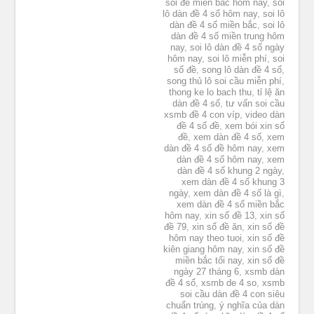
soi đề miền bắc hôm nay
,
soi
lô dàn đề 4 số hôm nay
,
soi lô
dàn đề 4 số miền bắc
,
soi lô
dàn đề 4 số miền trung hôm
nay
,
soi lô dàn đề 4 số ngày
hôm nay
,
soi lô miễn phí
,
soi
số đề
,
song lô dàn đề 4 số
,
song thủ lô soi cầu miễn phí
,
thong ke lo bach thu
,
tỉ lệ ăn
dàn đề 4 số
,
tư vấn soi cầu
xsmb đề 4 con víp
,
video dàn
đề 4 số đề
,
xem bói xin số
đề
,
xem dàn đề 4 số
,
xem
dàn đề 4 số đề hôm nay
,
xem
dàn đề 4 số hôm nay
,
xem
dàn đề 4 số khung 2 ngày
,
xem dàn đề 4 số khung 3
ngày
,
xem dàn đề 4 số là gì
,
xem dàn đề 4 số miền bắc
hôm nay
,
xin số đề 13
,
xin số
đề 79
,
xin số đề ăn
,
xin số đề
hôm nay theo tuoi
,
xin số đề
kiên giang hôm nay
,
xin số đề
miền bắc tối nay
,
xin số đề
ngày 27 tháng 6
,
xsmb dàn
đề 4 số
,
xsmb de 4 so
,
xsmb
soi cầu dàn đề 4 con siêu
chuẩn trúng
,
ý nghĩa của dàn