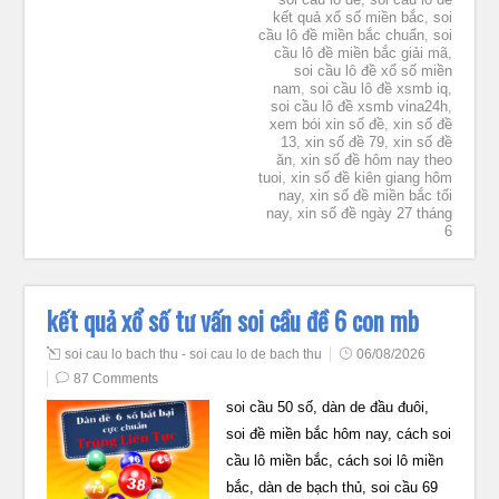
kết quả xổ số miền bắc
,
soi
cầu lô đề miền bắc chuẩn
,
soi
cầu lô đề miền bắc giải mã
,
soi cầu lô đề xổ số miền
nam
,
soi cầu lô đề xsmb iq
,
soi cầu lô đề xsmb vina24h
,
xem bói xin số đề
,
xin số đề
13
,
xin số đề 79
,
xin số đề
ăn
,
xin số đề hôm nay theo
tuoi
,
xin số đề kiên giang hôm
nay
,
xin số đề miền bắc tối
nay
,
xin số đề ngày 27 tháng
6
kết quả xổ số tư vấn soi cầu đề 6 con mb
soi cau lo bach thu - soi cau lo de bach thu
06/08/2026
87 Comments
soi cầu 50 số, dàn de đầu đuôi,
soi đề miền bắc hôm nay, cách soi
cầu lô miền bắc, cách soi lô miền
bắc, dàn de bạch thủ, soi cầu 69