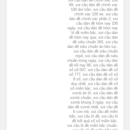
soi cầu dàn đề chính xác 100
99
,
soi cầu dàn đề chính xác
100 âm trần
,
soi cầu dàn đề
chính xác 100 ee
,
soi cầu
dàn đề chính xác phần 2
,
soi
cầu dàn đề hôm nay 100
ngày
,
soi cầu dàn đề hôm nay
lô đề miền bắc
,
soi cầu dàn
đề hôm nay qua
,
soi cầu dàn
đề siêu chuẩn 365
,
soi cầu
dàn đề siêu chuẩn ăn liên tục
,
soi cầu dàn đề siêu chuẩn
mp4
,
soi cầu dàn đề siêu
chuẩn trong ngày
,
soi cầu dàn
đề tối nay 86
,
soi cầu dàn đề
xổ số 007
,
soi cầu dàn đề xổ
số 777
,
soi cầu dàn đề xổ số
9 số
,
soi cầu dàn đề xổ số
duy nhất
,
soi cầu dàn đề xổ
số miền bắc
,
soi cầu dàn đề
xsmb ăn lô
,
soi cầu dàn đề
xsmb chuẩn
,
soi cầu dàn đề
xsmb khung 3 ngày
,
soi cầu
dàn đề xsmb nhất
,
soi cầu đề
6 con mb
,
soi cầu đề miền
bắc
,
soi cầu lô đề
,
soi cầu lô
đề kết quả xổ số miền bắc
,
soi cầu lô đề miền bắc chuẩn
,