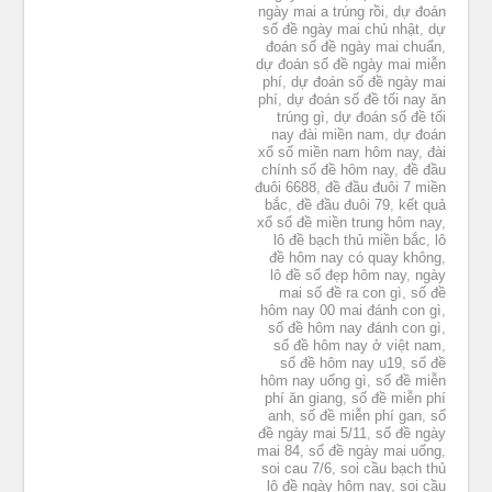
ngày mai a trúng rồi
,
dự đoán
số đề ngày mai chủ nhật
,
dự
đoán số đề ngày mai chuẩn
,
dự đoán số đề ngày mai miễn
phí
,
dự đoán số đề ngày mai
phí
,
dự đoán số đề tối nay ăn
trúng gì
,
dự đoán số đề tối
nay đài miền nam
,
dự đoán
xổ số miền nam hôm nay
,
đài
chính số đề hôm nay
,
đề đầu
đuôi 6688
,
đề đầu đuôi 7 miền
bắc
,
đề đầu đuôi 79
,
kết quả
xổ số đề miền trung hôm nay
,
lô đề bạch thủ miền bắc
,
lô
đề hôm nay có quay không
,
lô đề số đẹp hôm nay
,
ngày
mai số đề ra con gì
,
số đề
hôm nay 00 mai đánh con gì
,
số đề hôm nay đánh con gì
,
số đề hôm nay ở việt nam
,
số đề hôm nay u19
,
số đề
hôm nay uống gì
,
số đề miễn
phí ăn giang
,
số đề miễn phí
anh
,
số đề miễn phí gan
,
số
đề ngày mai 5/11
,
số đề ngày
mai 84
,
số đề ngày mai uống
,
soi cau 7/6
,
soi cầu bạch thủ
lô đề ngày hôm nay
,
soi cầu