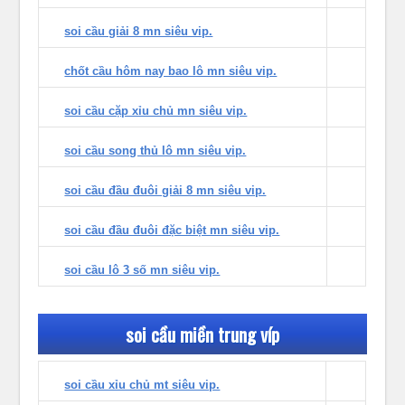
soi cầu giải 8 mn siêu vip.
chốt cầu hôm nay bao lô mn siêu vip.
soi cầu cặp xỉu chủ mn siêu vip.
soi cầu song thủ lô mn siêu vip.
soi cầu đầu đuôi giải 8 mn siêu vip.
soi cầu đầu đuôi đặc biệt mn siêu vip.
soi cầu lô 3 số mn siêu vip.
soi cầu miền trung víp
soi cầu xỉu chủ mt siêu vip.