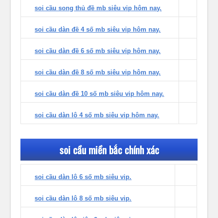
soi cầu song thủ đề mb siêu vip hôm nay.
soi cầu dàn đề 4 số mb siêu vip hôm nay.
soi cầu dàn đề 6 số mb siêu vip hôm nay.
soi cầu dàn đề 8 số mb siêu vip hôm nay.
soi cầu dàn đề 10 số mb siêu vip hôm nay.
soi cầu dàn lô 4 số mb siêu vip hôm nay.
soi cầu miền bắc chính xác
soi cầu dàn lô 6 số mb siêu vip.
soi cầu dàn lô 8 số mb siêu vip.