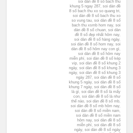
soi dàn đề 8 số bach thu
khung 5 ngay 287
,
soi dàn đề
8 số bach thu xo so quang tri
,
soi dàn đề 8 số bach thu xo
so vung tau
,
soi dàn đề 8 số
bach thu xsmb hom nay
,
soi
dàn đề 8 số chuan
,
soi dàn
đề 8 số đẹp nhất hôm nay
,
soi dàn đề 8 số hàng ngày
,
soi dàn đề 8 số hom nay
,
soi
dàn đề 8 số hôm nay con gì
,
soi dàn đề 8 số hôm nay
miễn phí
,
soi dàn đề 8 số kép
vip
,
soi dàn đề 8 số khung 2
ngày
,
soi dàn đề 8 số khung 3
ngày
,
soi dàn đề 8 số khung 3
ngày 287
,
soi dàn đề 8 số
khung 5 ngày
,
soi dàn đề 8 số
khung 7 ngày
,
soi dàn đề 8 số
là gì
,
soi dàn đề 8 số là mấy
con
,
soi dàn đề 8 số là như
thế nào
,
soi dàn đề 8 số mb
,
soi dàn đề 8 số mb hôm nay
,
soi dàn đề 8 số miền nam
,
soi dàn đề 8 số miền nam
hôm nay
,
soi dàn đề 8 số
miễn phí
,
soi dàn đề 8 số
ngày
,
soi dàn đề 8 số ngày