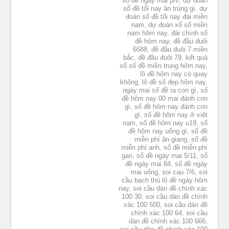
số đề ngày mai phí
,
dự đoán
số đề tối nay ăn trúng gì
,
dự
đoán số đề tối nay đài miền
nam
,
dự đoán xổ số miền
nam hôm nay
,
đài chính số
đề hôm nay
,
đề đầu đuôi
6688
,
đề đầu đuôi 7 miền
bắc
,
đề đầu đuôi 79
,
kết quả
xổ số đề miền trung hôm nay
,
lô đề hôm nay có quay
không
,
lô đề số đẹp hôm nay
,
ngày mai số đề ra con gì
,
số
đề hôm nay 00 mai đánh con
gì
,
số đề hôm nay đánh con
gì
,
số đề hôm nay ở việt
nam
,
số đề hôm nay u19
,
số
đề hôm nay uống gì
,
số đề
miễn phí ăn giang
,
số đề
miễn phí anh
,
số đề miễn phí
gan
,
số đề ngày mai 5/11
,
số
đề ngày mai 84
,
số đề ngày
mai uống
,
soi cau 7/6
,
soi
cầu bạch thủ lô đề ngày hôm
nay
,
soi cầu dàn đề chính xác
100 30
,
soi cầu dàn đề chính
xác 100 500
,
soi cầu dàn đề
chính xác 100 64
,
soi cầu
dàn đề chính xác 100 666
,