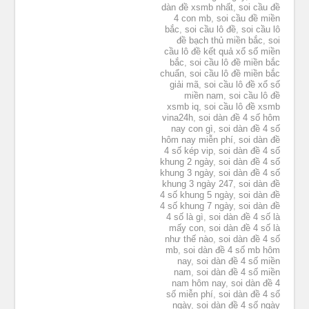
dàn đề xsmb nhất
,
soi cầu đề
4 con mb
,
soi cầu đề miền
bắc
,
soi cầu lô đề
,
soi cầu lô
đề bạch thủ miền bắc
,
soi
cầu lô đề kết quả xổ số miền
bắc
,
soi cầu lô đề miền bắc
chuẩn
,
soi cầu lô đề miền bắc
giải mã
,
soi cầu lô đề xổ số
miền nam
,
soi cầu lô đề
xsmb iq
,
soi cầu lô đề xsmb
vina24h
,
soi dàn đề 4 số hôm
nay con gì
,
soi dàn đề 4 số
hôm nay miễn phí
,
soi dàn đề
4 số kép vip
,
soi dàn đề 4 số
khung 2 ngày
,
soi dàn đề 4 số
khung 3 ngày
,
soi dàn đề 4 số
khung 3 ngày 247
,
soi dàn đề
4 số khung 5 ngày
,
soi dàn đề
4 số khung 7 ngày
,
soi dàn đề
4 số là gì
,
soi dàn đề 4 số là
mấy con
,
soi dàn đề 4 số là
như thế nào
,
soi dàn đề 4 số
mb
,
soi dàn đề 4 số mb hôm
nay
,
soi dàn đề 4 số miền
nam
,
soi dàn đề 4 số miền
nam hôm nay
,
soi dàn đề 4
số miễn phí
,
soi dàn đề 4 số
ngày
,
soi dàn đề 4 số ngày