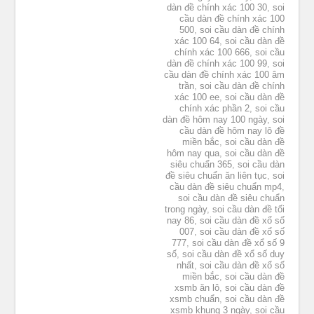
dàn đề chính xác 100 30
,
soi
cầu dàn đề chính xác 100
500
,
soi cầu dàn đề chính
xác 100 64
,
soi cầu dàn đề
chính xác 100 666
,
soi cầu
dàn đề chính xác 100 99
,
soi
cầu dàn đề chính xác 100 âm
trần
,
soi cầu dàn đề chính
xác 100 ee
,
soi cầu dàn đề
chính xác phần 2
,
soi cầu
dàn đề hôm nay 100 ngày
,
soi
cầu dàn đề hôm nay lô đề
miền bắc
,
soi cầu dàn đề
hôm nay qua
,
soi cầu dàn đề
siêu chuẩn 365
,
soi cầu dàn
đề siêu chuẩn ăn liên tục
,
soi
cầu dàn đề siêu chuẩn mp4
,
soi cầu dàn đề siêu chuẩn
trong ngày
,
soi cầu dàn đề tối
nay 86
,
soi cầu dàn đề xổ số
007
,
soi cầu dàn đề xổ số
777
,
soi cầu dàn đề xổ số 9
số
,
soi cầu dàn đề xổ số duy
nhất
,
soi cầu dàn đề xổ số
miền bắc
,
soi cầu dàn đề
xsmb ăn lô
,
soi cầu dàn đề
xsmb chuẩn
,
soi cầu dàn đề
xsmb khung 3 ngày
,
soi cầu