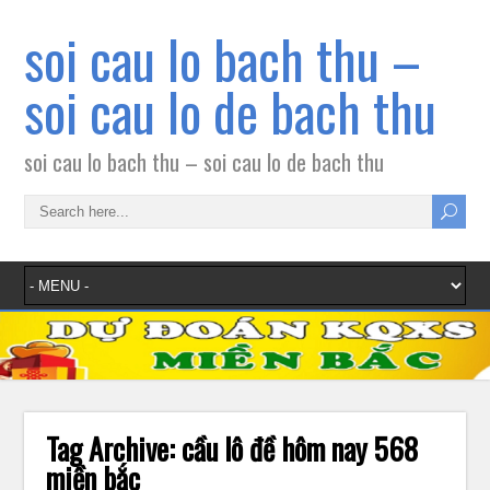
soi cau lo bach thu –
soi cau lo de bach thu
soi cau lo bach thu – soi cau lo de bach thu
Tag Archive:
cầu lô đề hôm nay 568
miền bắc