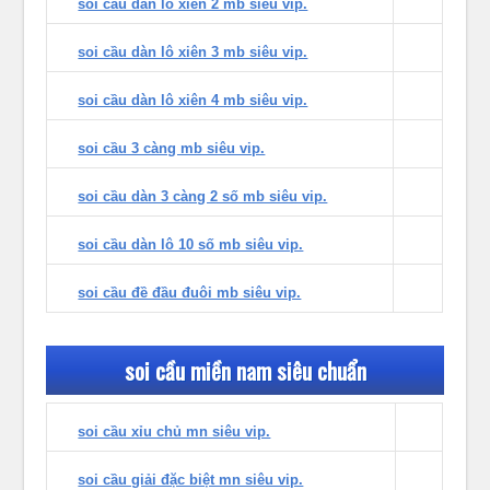
soi cầu dàn lô xiên 2 mb siêu vip.
soi cầu dàn lô xiên 3 mb siêu vip.
soi cầu dàn lô xiên 4 mb siêu vip.
soi cầu 3 càng mb siêu vip.
soi cầu dàn 3 càng 2 số mb siêu vip.
soi cầu dàn lô 10 số mb siêu vip.
soi cầu đề đầu đuôi mb siêu vip.
soi cầu miền nam siêu chuẩn
soi cầu xỉu chủ mn siêu vip.
soi cầu giải đặc biệt mn siêu vip.