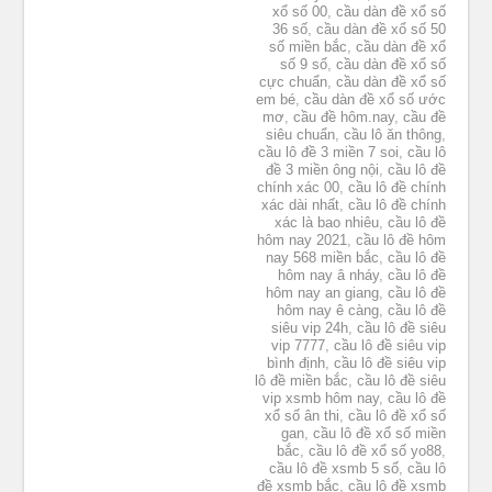
xổ số 00
,
cầu dàn đề xổ số
36 số
,
cầu dàn đề xổ số 50
số miền bắc
,
cầu dàn đề xổ
số 9 số
,
cầu dàn đề xổ số
cực chuẩn
,
cầu dàn đề xổ số
em bé
,
cầu dàn đề xổ số ước
mơ
,
cầu đề hôm.nay
,
cầu đề
siêu chuẩn
,
cầu lô ăn thông
,
cầu lô đề 3 miền 7 soi
,
cầu lô
đề 3 miền ông nội
,
cầu lô đề
chính xác 00
,
cầu lô đề chính
xác dài nhất
,
cầu lô đề chính
xác là bao nhiêu
,
cầu lô đề
hôm nay 2021
,
cầu lô đề hôm
nay 568 miền bắc
,
cầu lô đề
hôm nay â nháy
,
cầu lô đề
hôm nay an giang
,
cầu lô đề
hôm nay ê càng
,
cầu lô đề
siêu vip 24h
,
cầu lô đề siêu
vip 7777
,
cầu lô đề siêu vip
bình định
,
cầu lô đề siêu vip
lô đề miền bắc
,
cầu lô đề siêu
vip xsmb hôm nay
,
cầu lô đề
xổ số ân thi
,
cầu lô đề xổ số
gan
,
cầu lô đề xổ số miền
bắc
,
cầu lô đề xổ số yo88
,
cầu lô đề xsmb 5 số
,
cầu lô
đề xsmb bắc
,
cầu lô đề xsmb