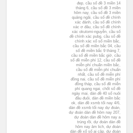
đẹp
,
cầu số đề 3 miền 14
tháng 6
,
cầu số đề 3 miền
hôm nay
,
cầu số đề 3 miền
quảng ngãi
,
cầu số đề chính
xác đánh
,
cầu số đề chính
xác ơ đâu
,
cầu số đề chính
xác okutomi-nguyễn
,
cầu số
đề chính xác pubg
,
cầu số đề
chính xác xổ số miền bắc
,
cầu số đề miền bắc 04
,
cầu
số đề miền bắc 9 tháng 7
,
cầu số đề miền bắc giờ
,
cầu
số đề miễn phí 12
,
cầu số đề
miễn phí chuẩn miền bắc
,
cầu số đề miễn phí chuẩn
nhất
,
cầu số đề miễn phí
đồng nai
,
cầu số đề miễn phí
đồng tháp
,
cầu số đề miễn
phí quang ngai
,
chốt số đề
ngày mai
,
dàn đề 40 số nuôi
đầu đuôi
,
dàn đề miền bắc
ok
,
dàn đề xsmb tối nay 4/6
,
dàn đề xsmb tối nay dự đoán
,
dự đoán dàn đề hôm nay 207
,
dự đoán dàn đề hôm nay a
trúng rồi
,
dự đoán dàn đề
hôm nay âm lich
,
dự đoán
dàn đề xổ số ai cập
,
dự đoán