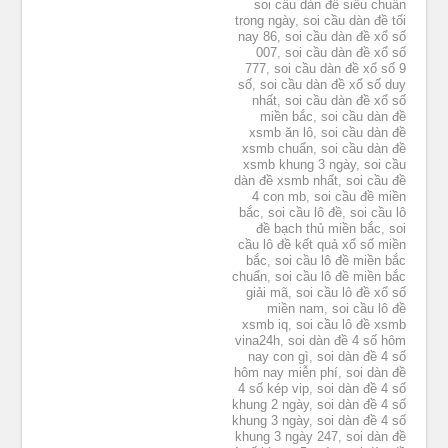
soi cầu dàn đề siêu chuẩn
trong ngày
,
soi cầu dàn đề tối
nay 86
,
soi cầu dàn đề xổ số
007
,
soi cầu dàn đề xổ số
777
,
soi cầu dàn đề xổ số 9
số
,
soi cầu dàn đề xổ số duy
nhất
,
soi cầu dàn đề xổ số
miền bắc
,
soi cầu dàn đề
xsmb ăn lô
,
soi cầu dàn đề
xsmb chuẩn
,
soi cầu dàn đề
xsmb khung 3 ngày
,
soi cầu
dàn đề xsmb nhất
,
soi cầu đề
4 con mb
,
soi cầu đề miền
bắc
,
soi cầu lô đề
,
soi cầu lô
đề bạch thủ miền bắc
,
soi
cầu lô đề kết quả xổ số miền
bắc
,
soi cầu lô đề miền bắc
chuẩn
,
soi cầu lô đề miền bắc
giải mã
,
soi cầu lô đề xổ số
miền nam
,
soi cầu lô đề
xsmb iq
,
soi cầu lô đề xsmb
vina24h
,
soi dàn đề 4 số hôm
nay con gì
,
soi dàn đề 4 số
hôm nay miễn phí
,
soi dàn đề
4 số kép vip
,
soi dàn đề 4 số
khung 2 ngày
,
soi dàn đề 4 số
khung 3 ngày
,
soi dàn đề 4 số
khung 3 ngày 247
,
soi dàn đề