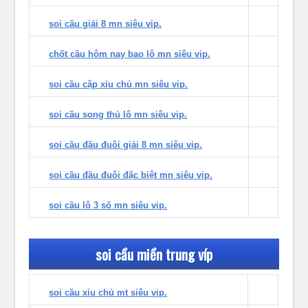
soi cầu giải 8 mn siêu vip.
chốt cầu hôm nay bao lô mn siêu vip.
soi cầu cặp xỉu chủ mn siêu vip.
soi cầu song thủ lô mn siêu vip.
soi cầu đầu đuôi giải 8 mn siêu vip.
soi cầu đầu đuôi đặc biệt mn siêu vip.
soi cầu lô 3 số mn siêu vip.
soi cầu miền trung víp
soi cầu xỉu chủ mt siêu vip.