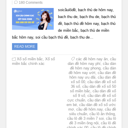
180 Comments
soicầulôđề, bạch thủ de hôm nay,
bach thu de, bạch thu de, bạch thủ
đề, bạch thủ đề hôm nay, bạch thủ
de miền bắc, bạch thủ de miền
bắc hôm nay, soi cầu bạch thủ đề, bach thu de…
READ MORE
Xổ số miền bắc
,
Xổ số
các đề hôm nay ăn
,
cầu
miền bắc chính xác
dàn đề hôm nay phí
,
cầu dàn
đề hôm nay phong
,
cầu dàn
đề hôm nay ướt
,
cầu dàn đề
hôm nay ưu đãi
,
cầu dàn đề
xổ số 00
,
cầu dàn đề xổ số
36 số
,
cầu dàn đề xổ số 50
số miền bắc
,
cầu dàn đề xổ
số 9 số
,
cầu dàn đề xổ số
cực chuẩn
,
cầu dàn đề xổ số
em bé
,
cầu dàn đề xổ số ước
mơ
,
cầu đề hôm.nay
,
cầu đề
siêu chuẩn
,
cầu lô ăn thông
,
cầu lô đề 3 miền 7 soi
,
cầu lô
đề 3 miền ông nội
,
cầu lô đề
chính xác 00
,
cầu lô đề chính