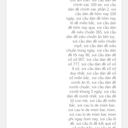
100 âm trần
,
soi cầu dàn đề
chính xác 100 ee
,
soi cầu
dàn đề chính xác phần 2
,
soi
cầu dàn đề hôm nay 100
ngày
,
soi cầu dàn đề hôm nay
lô đề miền bắc
,
soi cầu dàn
đề hôm nay qua
,
soi cầu dàn
đề siêu chuẩn 365
,
soi cầu
dàn đề siêu chuẩn ăn liên tục
,
soi cầu dàn đề siêu chuẩn
mp4
,
soi cầu dàn đề siêu
chuẩn trong ngày
,
soi cầu dàn
đề tối nay 86
,
soi cầu dàn đề
xổ số 007
,
soi cầu dàn đề xổ
số 777
,
soi cầu dàn đề xổ số
9 số
,
soi cầu dàn đề xổ số
duy nhất
,
soi cầu dàn đề xổ
số miền bắc
,
soi cầu dàn đề
xsmb ăn lô
,
soi cầu dàn đề
xsmb chuẩn
,
soi cầu dàn đề
xsmb khung 3 ngày
,
soi cầu
dàn đề xsmb nhất
,
soi cầu đề
10 con mb
,
soi cầu đề miền
bắc
,
soi cau lo de mien bac
,
soi cau lo de mien bac mien
,
soi cau lo de mien bac mien
phi ngay hom nay
,
soi cầu lô
đề
,
soi cầu lô đề kết quả xổ