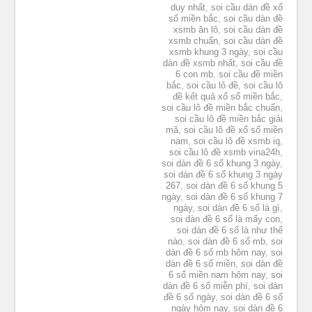
duy nhất
,
soi cầu dàn đề xổ
số miền bắc
,
soi cầu dàn đề
xsmb ăn lô
,
soi cầu dàn đề
xsmb chuẩn
,
soi cầu dàn đề
xsmb khung 3 ngày
,
soi cầu
dàn đề xsmb nhất
,
soi cầu đề
6 con mb
,
soi cầu đề miền
bắc
,
soi cầu lô đề
,
soi cầu lô
đề kết quả xổ số miền bắc
,
soi cầu lô đề miền bắc chuẩn
,
soi cầu lô đề miền bắc giải
mã
,
soi cầu lô đề xổ số miền
nam
,
soi cầu lô đề xsmb iq
,
soi cầu lô đề xsmb vina24h
,
soi dàn đề 6 số khung 3 ngày
,
soi dàn đề 6 số khung 3 ngày
267
,
soi dàn đề 6 số khung 5
ngày
,
soi dàn đề 6 số khung 7
ngày
,
soi dàn đề 6 số là gì
,
soi dàn đề 6 số là mấy con
,
soi dàn đề 6 số là như thế
nào
,
soi dàn đề 6 số mb
,
soi
dàn đề 6 số mb hôm nay
,
soi
dàn đề 6 số miền
,
soi dàn đề
6 số miền nam hôm nay
,
soi
dàn đề 6 số miễn phí
,
soi dàn
đề 6 số ngày
,
soi dàn đề 6 số
ngày hôm nay
,
soi dàn đề 6