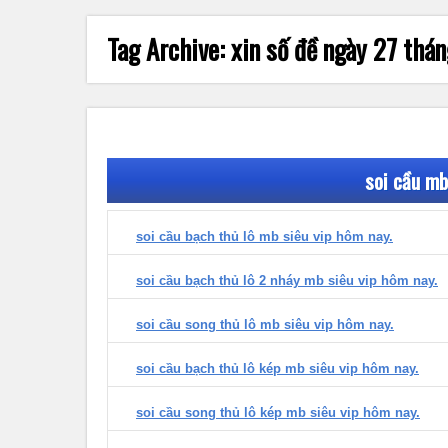
Tag Archive:
xin số đề ngày 27 thá
soi cầu mb
soi cầu bạch thủ lô mb siêu vip hôm nay.
soi cầu bạch thủ lô 2 nháy mb siêu vip hôm nay.
soi cầu song thủ lô mb siêu vip hôm nay.
soi cầu bạch thủ lô kép mb siêu vip hôm nay.
soi cầu song thủ lô kép mb siêu vip hôm nay.