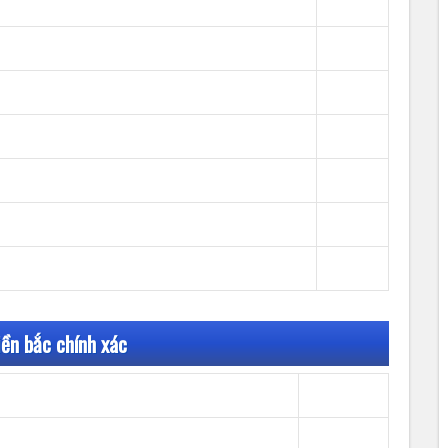
iền bắc chính xác