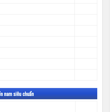
ền nam siêu chuẩn