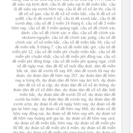
đề siêu vip bình định
,
cầu lô đề siêu vip lô đề miền bắc
,
cầu
lô đề siêu vip xsmb hôm nay
,
cầu lô đề xổ số ân thi
,
cầu lô
đề xổ số gan
,
cầu lô đề xổ số miền bắc
,
cầu lô đề xổ số
yo88
,
cầu lô đề xsmb 5 số
,
cầu lô đề xsmb bắc
,
cầu lô đề
xsmb đẹp
,
cầu số đề 3 miền 14 tháng 6
,
cầu số đề 3 miền
hôm nay
,
cầu số đề 3 miền quảng ngãi
,
cầu số đề chính xác
đánh
,
cầu số đề chính xác ơ đâu
,
cầu số đề chính xác
okutomi-nguyễn
,
cầu số đề chính xác pubg
,
cầu số đề
chính xác xổ số miền bắc
,
cầu số đề miền bắc 04
,
cầu số
đề miền bắc 9 tháng 7
,
cầu số đề miền bắc giờ
,
cầu số đề
miễn phí 12
,
cầu số đề miễn phí chuẩn miền bắc
,
cầu số đề
miễn phí chuẩn nhất
,
cầu số đề miễn phí đồng nai
,
cầu số
đề miễn phí đồng tháp
,
cầu số đề miễn phí quang ngai
,
chốt
số đề ngày mai
,
dàn đề 40 số nuôi đầu đuôi
,
dàn đề miền
bắc ok
,
dàn đề xsmb tối nay 4/6
,
dàn đề xsmb tối nay dự
đoán
,
dự đoán dàn đề hôm nay 207
,
dự đoán dàn đề hôm
nay a trúng rồi
,
dự đoán dàn đề hôm nay âm lich
,
dự đoán
dàn đề xổ số ai cập
,
dự đoán dàn đề xổ số ăn thông
,
dự
đoán dàn đề xổ số diễn đàn
,
dự đoán dàn đề xổ số đặc biệt
miền bắc
,
dự đoán dàn đề xsmb 20 số
,
dự đoán dàn đề
xsmb ba miền
,
dự đoán dàn đề xsmb org
,
dự đoán dàn đề
xsmb ướp
,
dự đoán lô đề về ngày hôm nay
,
dự đoán số đề
gia lai hôm nay
,
dự đoán số đề hôm nay 666
,
dự đoán số đề
hôm nay đồng nai
,
dự đoán số đề hôm nay eth
,
dự đoán số
đề hôm nay hoàng anh gia lai
,
dự đoán số đề hôm nay usd
,
dự đoán số đề miền bắc hôm nay
,
dự đoán số đề miễn phí
00 99
,
dự đoán số đề miễn phí ê miền
,
dự đoán số đề miễn
phí êm
,
dự đoán số đề miễn phí rong bạch kim
,
dự đoán số