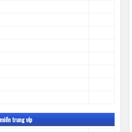
 miền trung víp