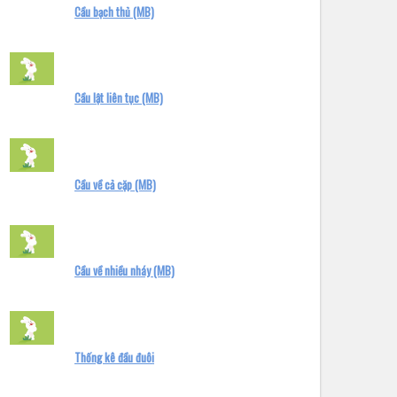
Cầu bạch thủ (MB)
Cầu lật liên tục (MB)
Cầu về cả cặp (MB)
Cầu về nhiều nháy (MB)
Thống kê đầu đuôi