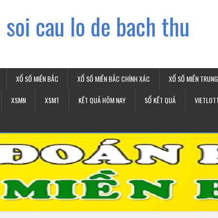
 soi cau lo de bach thu
XỔ SỐ MIỀN BẮC
XỔ SỐ MIỀN BẮC CHÍNH XÁC
XỔ SỐ MIỀN TRUNG
XSMN
XSMT
KẾT QUẢ HÔM NAY
SỔ KẾT QUẢ
VIETLOT