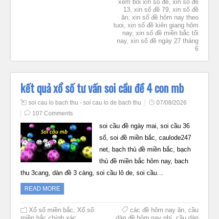
xem bói xin số đề
,
xin số đề
13
,
xin số đề 79
,
xin số đề
ăn
,
xin số đề hôm nay theo
tuoi
,
xin số đề kiên giang hôm
nay
,
xin số đề miền bắc tối
nay
,
xin số đề ngày 27 tháng
6
kết quả xổ số tư vấn soi cầu đề 4 con mb
soi cau lo bach thu - soi cau lo de bach thu
07/08/2026
107 Comments
soi cầu đề ngày mai, soi cầu 36
số, soi đề miền bắc, caulode247
net, bạch thủ đề miền bắc, bạch
thủ đề miền bắc hôm nay, bach
thu 3cang, dàn đề 3 càng, soi cầu lô de, soi cầu…
READ MORE
Xổ số miền bắc
,
Xổ số
các đề hôm nay ăn
,
cầu
miền bắc chính xác
dàn đề hôm nay phí
,
cầu dàn