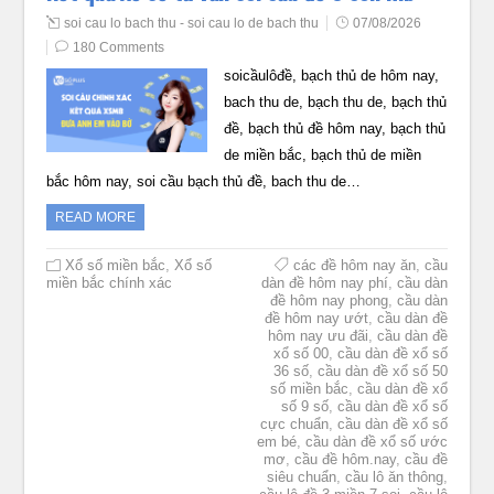
soi cau lo bach thu - soi cau lo de bach thu
07/08/2026
180 Comments
soicầulôđề, bạch thủ de hôm nay,
bach thu de, bạch thu de, bạch thủ
đề, bạch thủ đề hôm nay, bạch thủ
de miền bắc, bạch thủ de miền
bắc hôm nay, soi cầu bạch thủ đề, bach thu de…
READ MORE
Xổ số miền bắc
,
Xổ số
các đề hôm nay ăn
,
cầu
miền bắc chính xác
dàn đề hôm nay phí
,
cầu dàn
đề hôm nay phong
,
cầu dàn
đề hôm nay ướt
,
cầu dàn đề
hôm nay ưu đãi
,
cầu dàn đề
xổ số 00
,
cầu dàn đề xổ số
36 số
,
cầu dàn đề xổ số 50
số miền bắc
,
cầu dàn đề xổ
số 9 số
,
cầu dàn đề xổ số
cực chuẩn
,
cầu dàn đề xổ số
em bé
,
cầu dàn đề xổ số ước
mơ
,
cầu đề hôm.nay
,
cầu đề
siêu chuẩn
,
cầu lô ăn thông
,