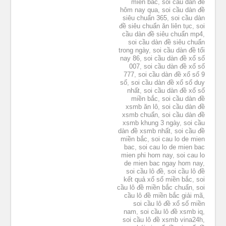
miền bắc
,
soi cầu dàn đề
hôm nay qua
,
soi cầu dàn đề
siêu chuẩn 365
,
soi cầu dàn
đề siêu chuẩn ăn liên tục
,
soi
cầu dàn đề siêu chuẩn mp4
,
soi cầu dàn đề siêu chuẩn
trong ngày
,
soi cầu dàn đề tối
nay 86
,
soi cầu dàn đề xổ số
007
,
soi cầu dàn đề xổ số
777
,
soi cầu dàn đề xổ số 9
số
,
soi cầu dàn đề xổ số duy
nhất
,
soi cầu dàn đề xổ số
miền bắc
,
soi cầu dàn đề
xsmb ăn lô
,
soi cầu dàn đề
xsmb chuẩn
,
soi cầu dàn đề
xsmb khung 3 ngày
,
soi cầu
dàn đề xsmb nhất
,
soi cầu đề
miền bắc
,
soi cau lo de mien
bac
,
soi cau lo de mien bac
mien phi hom nay
,
soi cau lo
de mien bac ngay hom nay
,
soi cầu lô đề
,
soi cầu lô đề
kết quả xổ số miền bắc
,
soi
cầu lô đề miền bắc chuẩn
,
soi
cầu lô đề miền bắc giải mã
,
soi cầu lô đề xổ số miền
nam
,
soi cầu lô đề xsmb iq
,
soi cầu lô đề xsmb vina24h
,