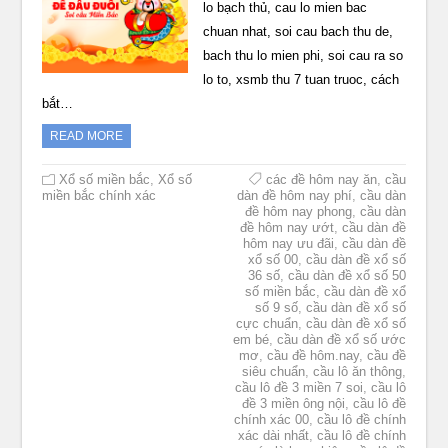
lo bạch thủ, cau lo mien bac
chuan nhat, soi cau bach thu de,
bach thu lo mien phi, soi cau ra so
lo to, xsmb thu 7 tuan truoc, cách
bắt…
READ MORE
Xổ số miền bắc
,
Xổ số
các đề hôm nay ăn
,
cầu
miền bắc chính xác
dàn đề hôm nay phí
,
cầu dàn
đề hôm nay phong
,
cầu dàn
đề hôm nay ướt
,
cầu dàn đề
hôm nay ưu đãi
,
cầu dàn đề
xổ số 00
,
cầu dàn đề xổ số
36 số
,
cầu dàn đề xổ số 50
số miền bắc
,
cầu dàn đề xổ
số 9 số
,
cầu dàn đề xổ số
cực chuẩn
,
cầu dàn đề xổ số
em bé
,
cầu dàn đề xổ số ước
mơ
,
cầu đề hôm.nay
,
cầu đề
siêu chuẩn
,
cầu lô ăn thông
,
cầu lô đề 3 miền 7 soi
,
cầu lô
đề 3 miền ông nội
,
cầu lô đề
chính xác 00
,
cầu lô đề chính
xác dài nhất
,
cầu lô đề chính