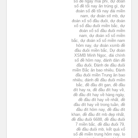
số đề ngày mai phí
,
dự đoán
số đề tối nay ăn trúng gì
,
dự
đoán số đề tối nay đài miền
nam
,
dự đoán stl mb
,
dự
đoán xổ số đầu đuôi
,
dự đoán
xổ số đầu đuôi miền bắc
,
dự
đoán xổ số đầu đuôi miền
nam
,
dự đoán xổ số miền
bắc
,
dự đoán xổ số miền nam
hôm nay
,
dự đoán xsmb đề
đầu đuôi miền bắc
,
Dự đoán
XSMB Minh Ngọc
,
đài chính
số đề hôm nay
,
đánh dàn đề
đầu đuôi
,
Đánh de đầu đuôi
miền Bắc ăn bao nhiêu
,
Đánh
đầu đuôi miền Trung ăn bao
nhiêu
,
đánh đề đầu đuôi miền
bắc
,
đề đầu đít gan
,
đề đầu
đít hay ra
,
đề đầu đít hay về
,
đề đầu đít hay về hàng ngày
,
đề đầu đít hay về nhất
,
đề
đầu đít hay về trong tuần
,
đề
đầu đít hôm nay
,
đề đầu đít
khan
,
đề đầu đít mb đẹp nhất
,
đề đầu đuôi 6688
,
đề đầu đuôi
7 miền bắc
,
đề đầu đuôi 79
,
đề đầu đuôi mb
,
kết quả xổ
số đề miền trung hôm nay
,
lo