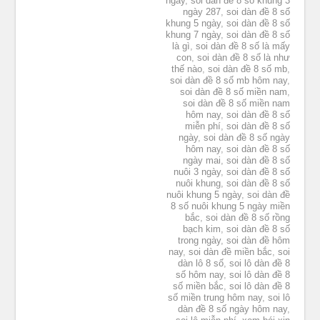
ngày
,
soi dàn đề 8 số khung 3
ngày 287
,
soi dàn đề 8 số
khung 5 ngày
,
soi dàn đề 8 số
khung 7 ngày
,
soi dàn đề 8 số
là gì
,
soi dàn đề 8 số là mấy
con
,
soi dàn đề 8 số là như
thế nào
,
soi dàn đề 8 số mb
,
soi dàn đề 8 số mb hôm nay
,
soi dàn đề 8 số miền nam
,
soi dàn đề 8 số miền nam
hôm nay
,
soi dàn đề 8 số
miễn phí
,
soi dàn đề 8 số
ngày
,
soi dàn đề 8 số ngày
hôm nay
,
soi dàn đề 8 số
ngày mai
,
soi dàn đề 8 số
nuôi 3 ngày
,
soi dàn đề 8 số
nuôi khung
,
soi dàn đề 8 số
nuôi khung 5 ngày
,
soi dàn đề
8 số nuôi khung 5 ngày miền
bắc
,
soi dàn đề 8 số rồng
bạch kim
,
soi dàn đề 8 số
trong ngày
,
soi dàn đề hôm
nay
,
soi dàn đề miền bắc
,
soi
dàn lô 8 số
,
soi lô dàn đề 8
số hôm nay
,
soi lô dàn đề 8
số miền bắc
,
soi lô dàn đề 8
số miền trung hôm nay
,
soi lô
dàn đề 8 số ngày hôm nay
,