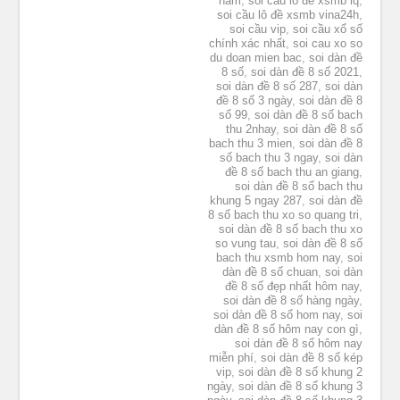
nam
,
soi cầu lô đề xsmb iq
,
soi cầu lô đề xsmb vina24h
,
soi cầu vip
,
soi cầu xổ số
chính xác nhất
,
soi cau xo so
du doan mien bac
,
soi dàn đề
8 số
,
soi dàn đề 8 số 2021
,
soi dàn đề 8 số 287
,
soi dàn
đề 8 số 3 ngày
,
soi dàn đề 8
số 99
,
soi dàn đề 8 số bach
thu 2nhay
,
soi dàn đề 8 số
bach thu 3 mien
,
soi dàn đề 8
số bach thu 3 ngay
,
soi dàn
đề 8 số bach thu an giang
,
soi dàn đề 8 số bach thu
khung 5 ngay 287
,
soi dàn đề
8 số bach thu xo so quang tri
,
soi dàn đề 8 số bach thu xo
so vung tau
,
soi dàn đề 8 số
bach thu xsmb hom nay
,
soi
dàn đề 8 số chuan
,
soi dàn
đề 8 số đẹp nhất hôm nay
,
soi dàn đề 8 số hàng ngày
,
soi dàn đề 8 số hom nay
,
soi
dàn đề 8 số hôm nay con gì
,
soi dàn đề 8 số hôm nay
miễn phí
,
soi dàn đề 8 số kép
vip
,
soi dàn đề 8 số khung 2
ngày
,
soi dàn đề 8 số khung 3