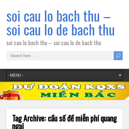
soi cau lo bach thu –
soi cau lo de bach thu
soi cau lo bach thu – soi cau lo de bach thu
Tag Archive:
cầu số đề miễn phí quang
ngai