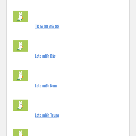
TK từ 00 đến 99
Loto miền Bắc
Loto miền Nam
Loto miền Trung