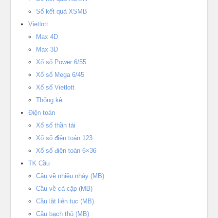
Sổ kết quả XSMB
Vietlott
Max 4D
Max 3D
Xổ số Power 6/55
Xổ số Mega 6/45
Xổ số Vietlott
Thống kê
Điện toán
Xổ số thần tài
Xổ số điện toán 123
Xổ số điện toán 6×36
TK Cầu
Cầu về nhiều nháy (MB)
Cầu về cả cặp (MB)
Cầu lật liên tục (MB)
Cầu bạch thủ (MB)