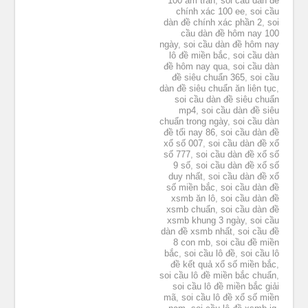
100 âm trần
,
soi cầu dàn đề
chính xác 100 ee
,
soi cầu
dàn đề chính xác phần 2
,
soi
cầu dàn đề hôm nay 100
ngày
,
soi cầu dàn đề hôm nay
lô đề miền bắc
,
soi cầu dàn
đề hôm nay qua
,
soi cầu dàn
đề siêu chuẩn 365
,
soi cầu
dàn đề siêu chuẩn ăn liên tục
,
soi cầu dàn đề siêu chuẩn
mp4
,
soi cầu dàn đề siêu
chuẩn trong ngày
,
soi cầu dàn
đề tối nay 86
,
soi cầu dàn đề
xổ số 007
,
soi cầu dàn đề xổ
số 777
,
soi cầu dàn đề xổ số
9 số
,
soi cầu dàn đề xổ số
duy nhất
,
soi cầu dàn đề xổ
số miền bắc
,
soi cầu dàn đề
xsmb ăn lô
,
soi cầu dàn đề
xsmb chuẩn
,
soi cầu dàn đề
xsmb khung 3 ngày
,
soi cầu
dàn đề xsmb nhất
,
soi cầu đề
8 con mb
,
soi cầu đề miền
bắc
,
soi cầu lô đề
,
soi cầu lô
đề kết quả xổ số miền bắc
,
soi cầu lô đề miền bắc chuẩn
,
soi cầu lô đề miền bắc giải
mã
,
soi cầu lô đề xổ số miền