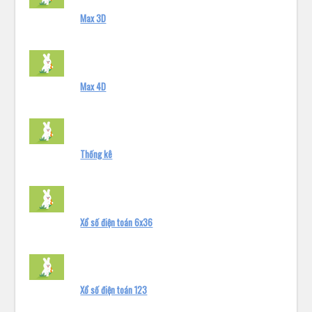
Max 3D
Max 4D
Thống kê
Xổ số điện toán 6x36
Xổ số điện toán 123