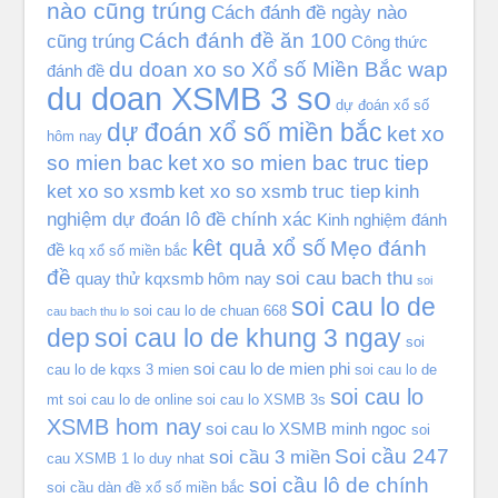
nào cũng trúng
Cách đánh đề ngày nào
Cách đánh đề ăn 100
cũng trúng
Công thức
du doan xo so Xổ số Miền Bắc wap
đánh đề
du doan XSMB 3 so
dự đoán xổ số
dự đoán xổ số miền bắc
ket xo
hôm nay
so mien bac
ket xo so mien bac truc tiep
ket xo so xsmb
ket xo so xsmb truc tiep
kinh
nghiệm dự đoán lô đề chính xác
Kinh nghiệm đánh
kêt quả xổ số
Mẹo đánh
đề
kq xổ số miền bắc
đề
soi cau bach thu
quay thử kqxsmb hôm nay
soi
soi cau lo de
soi cau lo de chuan 668
cau bach thu lo
dep
soi cau lo de khung 3 ngay
soi
soi cau lo de mien phi
cau lo de kqxs 3 mien
soi cau lo de
soi cau lo
mt
soi cau lo de online
soi cau lo XSMB 3s
XSMB hom nay
soi cau lo XSMB minh ngoc
soi
Soi cầu 247
soi cầu 3 miền
cau XSMB 1 lo duy nhat
soi cầu lô de chính
soi cầu dàn đề xổ số miền bắc