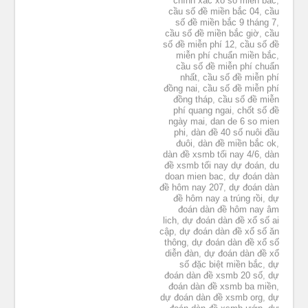
chính xác xổ số miền bắc
,
cầu số đề miền bắc 04
,
cầu
số đề miền bắc 9 tháng 7
,
cầu số đề miền bắc giờ
,
cầu
số đề miễn phí 12
,
cầu số đề
miễn phí chuẩn miền bắc
,
cầu số đề miễn phí chuẩn
nhất
,
cầu số đề miễn phí
đồng nai
,
cầu số đề miễn phí
đồng tháp
,
cầu số đề miễn
phí quang ngai
,
chốt số đề
ngày mai
,
dan de 6 so mien
phi
,
dàn đề 40 số nuôi đầu
đuôi
,
dàn đề miền bắc ok
,
dàn đề xsmb tối nay 4/6
,
dàn
đề xsmb tối nay dự đoán
,
du
doan mien bac
,
dự đoán dàn
đề hôm nay 207
,
dự đoán dàn
đề hôm nay a trúng rồi
,
dự
đoán dàn đề hôm nay âm
lich
,
dự đoán dàn đề xổ số ai
cập
,
dự đoán dàn đề xổ số ăn
thông
,
dự đoán dàn đề xổ số
diễn đàn
,
dự đoán dàn đề xổ
số đặc biệt miền bắc
,
dự
đoán dàn đề xsmb 20 số
,
dự
đoán dàn đề xsmb ba miền
,
dự đoán dàn đề xsmb org
,
dự