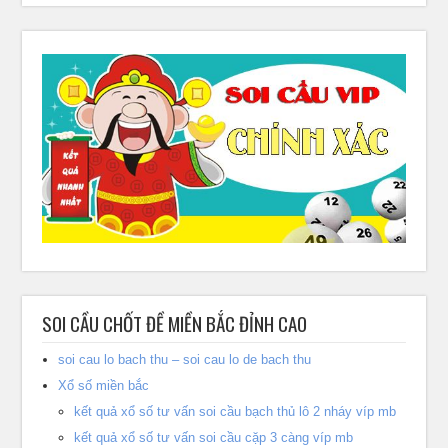
SOI CẦU CHỐT ĐỀ MIỀN BẮC ĐỈNH CAO
soi cau lo bach thu – soi cau lo de bach thu
Xổ số miền bắc
kết quả xổ số tư vấn soi cầu bạch thủ lô 2 nháy víp mb
kết quả xổ số tư vấn soi cầu cặp 3 càng víp mb