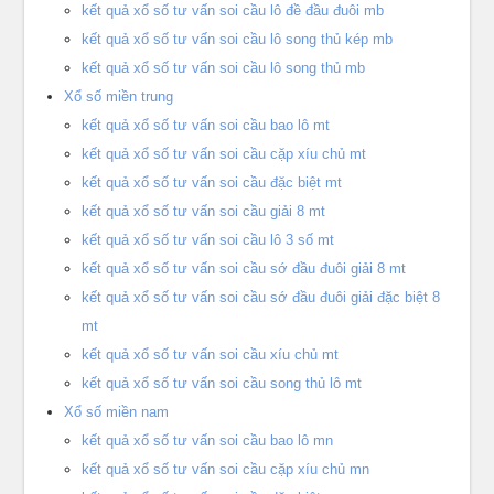
kết quả xổ số tư vấn soi cầu lô đề đầu đuôi mb
kết quả xổ số tư vấn soi cầu lô song thủ kép mb
kết quả xổ số tư vấn soi cầu lô song thủ mb
Xổ số miền trung
kết quả xổ số tư vấn soi cầu bao lô mt
kết quả xổ số tư vấn soi cầu cặp xíu chủ mt
kết quả xổ số tư vấn soi cầu đặc biệt mt
kết quả xổ số tư vấn soi cầu giải 8 mt
kết quả xổ số tư vấn soi cầu lô 3 số mt
kết quả xổ số tư vấn soi cầu sớ đầu đuôi giải 8 mt
kết quả xổ số tư vấn soi cầu sớ đầu đuôi giải đặc biệt 8
mt
kết quả xổ số tư vấn soi cầu xíu chủ mt
kết quả xổ số tư vấn soi cầu song thủ lô mt
Xổ số miền nam
kết quả xổ số tư vấn soi cầu bao lô mn
kết quả xổ số tư vấn soi cầu cặp xíu chủ mn