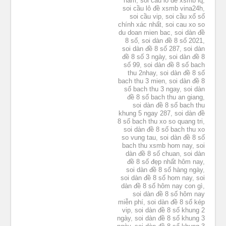
nam
,
soi cầu lô đề xsmb iq
,
soi cầu lô đề xsmb vina24h
,
soi cầu vip
,
soi cầu xổ số
chính xác nhất
,
soi cau xo so
du doan mien bac
,
soi dàn đề
8 số
,
soi dàn đề 8 số 2021
,
soi dàn đề 8 số 287
,
soi dàn
đề 8 số 3 ngày
,
soi dàn đề 8
số 99
,
soi dàn đề 8 số bach
thu 2nhay
,
soi dàn đề 8 số
bach thu 3 mien
,
soi dàn đề 8
số bach thu 3 ngay
,
soi dàn
đề 8 số bach thu an giang
,
soi dàn đề 8 số bach thu
khung 5 ngay 287
,
soi dàn đề
8 số bach thu xo so quang tri
,
soi dàn đề 8 số bach thu xo
so vung tau
,
soi dàn đề 8 số
bach thu xsmb hom nay
,
soi
dàn đề 8 số chuan
,
soi dàn
đề 8 số đẹp nhất hôm nay
,
soi dàn đề 8 số hàng ngày
,
soi dàn đề 8 số hom nay
,
soi
dàn đề 8 số hôm nay con gì
,
soi dàn đề 8 số hôm nay
miễn phí
,
soi dàn đề 8 số kép
vip
,
soi dàn đề 8 số khung 2
ngày
,
soi dàn đề 8 số khung 3