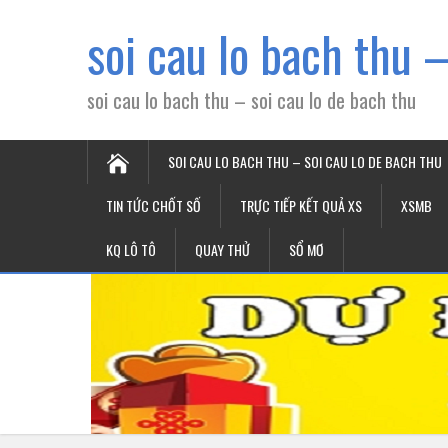
soi cau lo bach thu –
soi cau lo bach thu – soi cau lo de bach thu
SOI CAU LO BACH THU – SOI CAU LO DE BACH THU
TIN TỨC CHỐT SỐ
TRỰC TIẾP KẾT QUẢ XS
XSMB
KQ LÔ TÔ
QUAY THỬ
SỔ MƠ