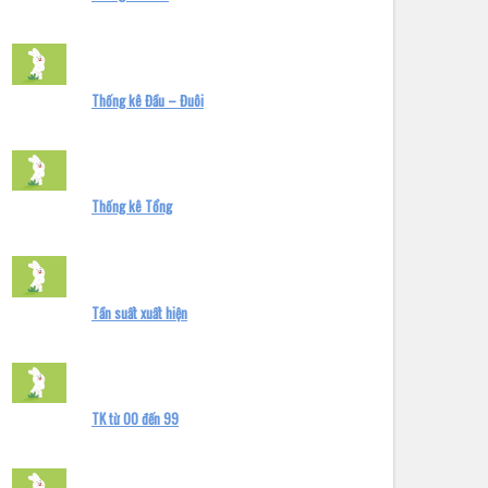
Thống kê Đầu – Đuôi
Thống kê Tổng
Tần suất xuất hiện
TK từ 00 đến 99