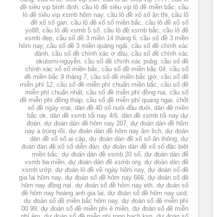
đề siêu vip bình định
,
cầu lô đề siêu vip lô đề miền bắc
,
cầu
lô đề siêu vip xsmb hôm nay
,
cầu lô đề xổ số ân thi
,
cầu lô
đề xổ số gan
,
cầu lô đề xổ số miền bắc
,
cầu lô đề xổ số
yo88
,
cầu lô đề xsmb 5 số
,
cầu lô đề xsmb bắc
,
cầu lô đề
xsmb đẹp
,
cầu số đề 3 miền 14 tháng 6
,
cầu số đề 3 miền
hôm nay
,
cầu số đề 3 miền quảng ngãi
,
cầu số đề chính xác
đánh
,
cầu số đề chính xác ơ đâu
,
cầu số đề chính xác
okutomi-nguyễn
,
cầu số đề chính xác pubg
,
cầu số đề
chính xác xổ số miền bắc
,
cầu số đề miền bắc 04
,
cầu số
đề miền bắc 9 tháng 7
,
cầu số đề miền bắc giờ
,
cầu số đề
miễn phí 12
,
cầu số đề miễn phí chuẩn miền bắc
,
cầu số đề
miễn phí chuẩn nhất
,
cầu số đề miễn phí đồng nai
,
cầu số
đề miễn phí đồng tháp
,
cầu số đề miễn phí quang ngai
,
chốt
số đề ngày mai
,
dàn đề 40 số nuôi đầu đuôi
,
dàn đề miền
bắc ok
,
dàn đề xsmb tối nay 4/6
,
dàn đề xsmb tối nay dự
đoán
,
dự đoán dàn đề hôm nay 207
,
dự đoán dàn đề hôm
nay a trúng rồi
,
dự đoán dàn đề hôm nay âm lich
,
dự đoán
dàn đề xổ số ai cập
,
dự đoán dàn đề xổ số ăn thông
,
dự
đoán dàn đề xổ số diễn đàn
,
dự đoán dàn đề xổ số đặc biệt
miền bắc
,
dự đoán dàn đề xsmb 20 số
,
dự đoán dàn đề
xsmb ba miền
,
dự đoán dàn đề xsmb org
,
dự đoán dàn đề
xsmb ướp
,
dự đoán lô đề về ngày hôm nay
,
dự đoán số đề
gia lai hôm nay
,
dự đoán số đề hôm nay 666
,
dự đoán số đề
hôm nay đồng nai
,
dự đoán số đề hôm nay eth
,
dự đoán số
đề hôm nay hoàng anh gia lai
,
dự đoán số đề hôm nay usd
,
dự đoán số đề miền bắc hôm nay
,
dự đoán số đề miễn phí
00 99
,
dự đoán số đề miễn phí ê miền
,
dự đoán số đề miễn
phí êm
,
dự đoán số đề miễn phí rong bạch kim
,
dự đoán số