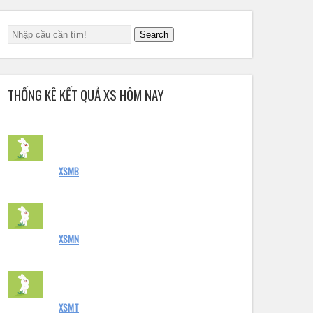
Search
THỐNG KÊ KẾT QUẢ XS HÔM NAY
XSMB
XSMN
XSMT