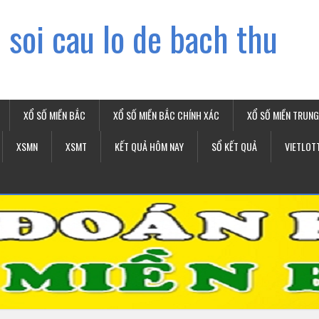
 soi cau lo de bach thu
XỔ SỐ MIỀN BẮC
XỔ SỐ MIỀN BẮC CHÍNH XÁC
XỔ SỐ MIỀN TRUNG
XSMN
XSMT
KẾT QUẢ HÔM NAY
SỔ KẾT QUẢ
VIETLOT