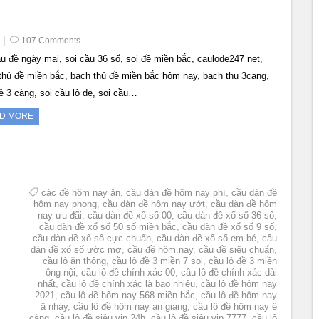
107 Comments
ầu đề ngày mai, soi cầu 36 số, soi đề miền bắc, caulode247 net,
thủ đề miền bắc, bạch thủ đề miền bắc hôm nay, bach thu 3cang,
ề 3 càng, soi cầu lô de, soi cầu…
D MORE
các đề hôm nay ăn
,
cầu dàn đề hôm nay phí
,
cầu dàn đề
hôm nay phong
,
cầu dàn đề hôm nay ướt
,
cầu dàn đề hôm
nay ưu đãi
,
cầu dàn đề xổ số 00
,
cầu dàn đề xổ số 36 số
,
cầu dàn đề xổ số 50 số miền bắc
,
cầu dàn đề xổ số 9 số
,
cầu dàn đề xổ số cực chuẩn
,
cầu dàn đề xổ số em bé
,
cầu
dàn đề xổ số ước mơ
,
cầu đề hôm.nay
,
cầu đề siêu chuẩn
,
cầu lô ăn thông
,
cầu lô đề 3 miền 7 soi
,
cầu lô đề 3 miền
ông nội
,
cầu lô đề chính xác 00
,
cầu lô đề chính xác dài
nhất
,
cầu lô đề chính xác là bao nhiêu
,
cầu lô đề hôm nay
2021
,
cầu lô đề hôm nay 568 miền bắc
,
cầu lô đề hôm nay
â nháy
,
cầu lô đề hôm nay an giang
,
cầu lô đề hôm nay ê
càng
,
cầu lô đề siêu vip 24h
,
cầu lô đề siêu vip 7777
,
cầu lô