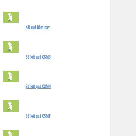
Kết quả hôm nay
Sổ kết quả XSMB
Sổ kết quả XSMN
Sổ kết quả XSMT