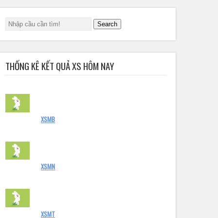
Search
THỐNG KÊ KẾT QUẢ XS HÔM NAY
XSMB
XSMN
XSMT