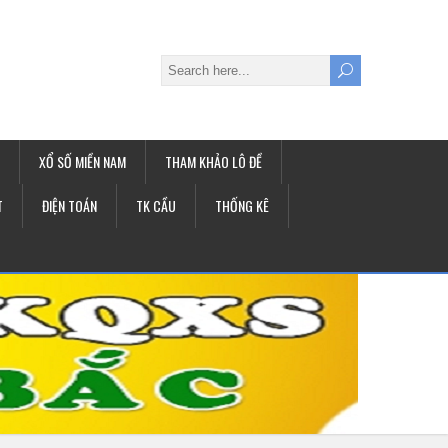
XỔ SỐ MIỀN NAM
THAM KHẢO LÔ ĐỀ
T
ĐIỆN TOÁN
TK CẦU
THỐNG KÊ