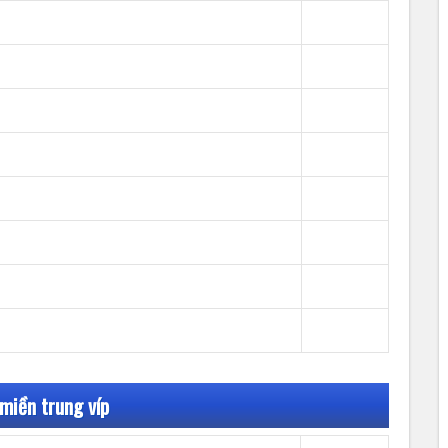
 miền trung víp