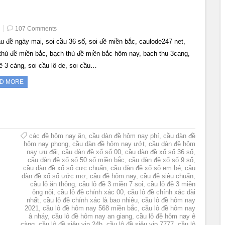
107 Comments
ầu đề ngày mai, soi cầu 36 số, soi đề miền bắc, caulode247 net,
thủ đề miền bắc, bạch thủ đề miền bắc hôm nay, bach thu 3cang,
ề 3 càng, soi cầu lô de, soi cầu…
D MORE
các đề hôm nay ăn
,
cầu dàn đề hôm nay phí
,
cầu dàn đề
hôm nay phong
,
cầu dàn đề hôm nay ướt
,
cầu dàn đề hôm
nay ưu đãi
,
cầu dàn đề xổ số 00
,
cầu dàn đề xổ số 36 số
,
cầu dàn đề xổ số 50 số miền bắc
,
cầu dàn đề xổ số 9 số
,
cầu dàn đề xổ số cực chuẩn
,
cầu dàn đề xổ số em bé
,
cầu
dàn đề xổ số ước mơ
,
cầu đề hôm.nay
,
cầu đề siêu chuẩn
,
cầu lô ăn thông
,
cầu lô đề 3 miền 7 soi
,
cầu lô đề 3 miền
ông nội
,
cầu lô đề chính xác 00
,
cầu lô đề chính xác dài
nhất
,
cầu lô đề chính xác là bao nhiêu
,
cầu lô đề hôm nay
2021
,
cầu lô đề hôm nay 568 miền bắc
,
cầu lô đề hôm nay
â nháy
,
cầu lô đề hôm nay an giang
,
cầu lô đề hôm nay ê
càng
,
cầu lô đề siêu vip 24h
,
cầu lô đề siêu vip 7777
,
cầu lô