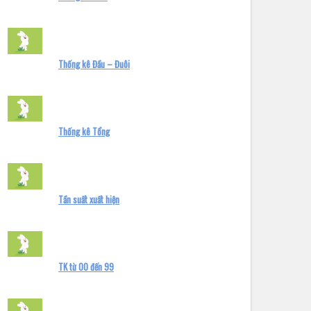
Thống kê Đầu – Đuôi
Thống kê Tổng
Tần suất xuất hiện
TK từ 00 đến 99