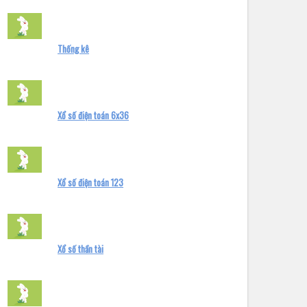
Thống kê
Xổ số điện toán 6x36
Xổ số điện toán 123
Xổ số thần tài