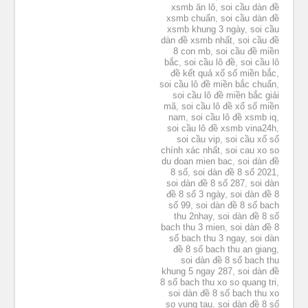
xsmb ăn lô
,
soi cầu dàn đề
xsmb chuẩn
,
soi cầu dàn đề
xsmb khung 3 ngày
,
soi cầu
dàn đề xsmb nhất
,
soi cầu đề
8 con mb
,
soi cầu đề miền
bắc
,
soi cầu lô đề
,
soi cầu lô
đề kết quả xổ số miền bắc
,
soi cầu lô đề miền bắc chuẩn
,
soi cầu lô đề miền bắc giải
mã
,
soi cầu lô đề xổ số miền
nam
,
soi cầu lô đề xsmb iq
,
soi cầu lô đề xsmb vina24h
,
soi cầu vip
,
soi cầu xổ số
chính xác nhất
,
soi cau xo so
du doan mien bac
,
soi dàn đề
8 số
,
soi dàn đề 8 số 2021
,
soi dàn đề 8 số 287
,
soi dàn
đề 8 số 3 ngày
,
soi dàn đề 8
số 99
,
soi dàn đề 8 số bach
thu 2nhay
,
soi dàn đề 8 số
bach thu 3 mien
,
soi dàn đề 8
số bach thu 3 ngay
,
soi dàn
đề 8 số bach thu an giang
,
soi dàn đề 8 số bach thu
khung 5 ngay 287
,
soi dàn đề
8 số bach thu xo so quang tri
,
soi dàn đề 8 số bach thu xo
so vung tau
,
soi dàn đề 8 số