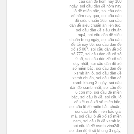
cầu dàn đề hôm nay 100
ngày
,
soi cầu dàn đề hôm nay
lô đề miền bắc
,
soi cầu dàn
đề hôm nay qua
,
soi cầu dàn
đề siêu chuẩn 365
,
soi cầu
dàn đề siêu chuẩn ăn liên tục
,
soi cầu dàn đề siêu chuẩn
mp4
,
soi cầu dàn đề siêu
chuẩn trong ngày
,
soi cầu dàn
đề tối nay 86
,
soi cầu dàn đề
xổ số 007
,
soi cầu dàn đề xổ
số 777
,
soi cầu dàn đề xổ số
9 số
,
soi cầu dàn đề xổ số
duy nhất
,
soi cầu dàn đề xổ
số miền bắc
,
soi cầu dàn đề
xsmb ăn lô
,
soi cầu dàn đề
xsmb chuẩn
,
soi cầu dàn đề
xsmb khung 3 ngày
,
soi cầu
dàn đề xsmb nhất
,
soi cầu đề
6 con mb
,
soi cầu đề miền
bắc
,
soi cầu lô đề
,
soi cầu lô
đề kết quả xổ số miền bắc
,
soi cầu lô đề miền bắc chuẩn
,
soi cầu lô đề miền bắc giải
mã
,
soi cầu lô đề xổ số miền
nam
,
soi cầu lô đề xsmb iq
,
soi cầu lô đề xsmb vina24h
,
soi dàn đề 6 số khung 3 ngày
,