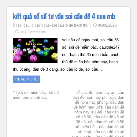
kết quả xổ số tư vấn soi cầu đề 4 con mb
soi cau lo bach thu - soi cau lo de bach thu
05/08/2026
107 Comments
soi cầu đề ngày mai, soi cầu 36
số, soi đề miền bắc, caulode247
net, bạch thủ đề miền bắc, bạch
thủ đề miền bắc hôm nay, bach
thu 3cang, dàn đề 3 càng, soi cầu lô de, soi cầu…
READ MORE
Xổ số miền bắc
,
Xổ số
các đề hôm nay ăn
,
cầu
miền bắc chính xác
dàn đề hôm nay phí
,
cầu dàn
đề hôm nay phong
,
cầu dàn
đề hôm nay ướt
,
cầu dàn đề
hôm nay ưu đãi
,
cầu dàn đề
xổ số 00
,
cầu dàn đề xổ số
36 số
,
cầu dàn đề xổ số 50
số miền bắc
,
cầu dàn đề xổ
số 9 số
,
cầu dàn đề xổ số
cực chuẩn
,
cầu dàn đề xổ số