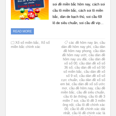
soi đề miền bắc hôm nay, cách soi
cầu lô miền bắc, cách soi lô miền
bắc, dàn de bạch thủ, soi cầu 69
lô de siêu chuẩn, soi cầu đề vip…
READ MORE
Xổ số miền bắc
,
Xổ số
các đề hôm nay ăn
,
cầu
miền bắc chính xác
dàn đề hôm nay phí
,
cầu dàn
đề hôm nay phong
,
cầu dàn
đề hôm nay ướt
,
cầu dàn đề
hôm nay ưu đãi
,
cầu dàn đề
xổ số 00
,
cầu dàn đề xổ số
36 số
,
cầu dàn đề xổ số 50
số miền bắc
,
cầu dàn đề xổ
số 9 số
,
cầu dàn đề xổ số
cực chuẩn
,
cầu dàn đề xổ số
em bé
,
cầu dàn đề xổ số ước
mơ
,
cầu đề hôm.nay
,
cầu đề
miền bắc
,
cầu đề siêu chuẩn
,
cầu lô ăn thông
,
cầu lô đề 3
miền 7 soi
,
cầu lô đề 3 miền
ông nội
,
cầu lô đề chính xác
00
,
cầu lô đề chính xác dài
nhất
,
cầu lô đề chính xác là