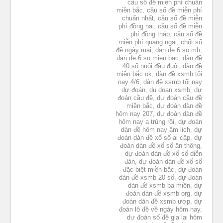
cầu số đề miễn phí chuẩn
miền bắc
,
cầu số đề miễn phí
chuẩn nhất
,
cầu số đề miễn
phí đồng nai
,
cầu số đề miễn
phí đồng tháp
,
cầu số đề
miễn phí quang ngai
,
chốt số
đề ngày mai
,
dan de 6 so mb
,
dan de 6 so mien bac
,
dàn đề
40 số nuôi đầu đuôi
,
dàn đề
miền bắc ok
,
dàn đề xsmb tối
nay 4/6
,
dàn đề xsmb tối nay
dự đoán
,
du doan xsmb
,
dự
đoán cầu đề
,
dự đoán cầu đề
miền bắc
,
dự đoán dàn đề
hôm nay 207
,
dự đoán dàn đề
hôm nay a trúng rồi
,
dự đoán
dàn đề hôm nay âm lich
,
dự
đoán dàn đề xổ số ai cập
,
dự
đoán dàn đề xổ số ăn thông
,
dự đoán dàn đề xổ số diễn
đàn
,
dự đoán dàn đề xổ số
đặc biệt miền bắc
,
dự đoán
dàn đề xsmb 20 số
,
dự đoán
dàn đề xsmb ba miền
,
dự
đoán dàn đề xsmb org
,
dự
đoán dàn đề xsmb ướp
,
dự
đoán lô đề về ngày hôm nay
,
dự đoán số đề gia lai hôm