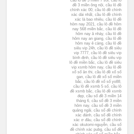
cầu lô đề 3 miền 7 soi
,
cầu lô
đề 3 miền ông nội
,
cầu lô đề
chính xác 00
,
cầu lô đề chính
xác dài nhất
,
cầu lô đề chính
xác là bao nhiêu
,
cầu lô đề
hôm nay 2021
,
cầu lô đề hôm
nay 568 miền bắc
,
cầu lô đề
hôm nay â nháy
,
cầu lô đề
hôm nay an giang
,
cầu lô đề
hôm nay ê càng
,
cầu lô đề
siêu vip 24h
,
cầu lô đề siêu
vip 7777
,
cầu lô đề siêu vip
bình định
,
cầu lô đề siêu vip
lô đề miền bắc
,
cầu lô đề siêu
vip xsmb hôm nay
,
cầu lô đề
xổ số ân thi
,
cầu lô đề xổ số
gan
,
cầu lô đề xổ số miền
bắc
,
cầu lô đề xổ số yo88
,
cầu lô đề xsmb 5 số
,
cầu lô
đề xsmb bắc
,
cầu lô đề xsmb
đẹp
,
cầu số đề 3 miền 14
tháng 6
,
cầu số đề 3 miền
hôm nay
,
cầu số đề 3 miền
quảng ngãi
,
cầu số đề chính
xác đánh
,
cầu số đề chính
xác ơ đâu
,
cầu số đề chính
xác okutomi-nguyễn
,
cầu số
đề chính xác pubg
,
cầu số đề