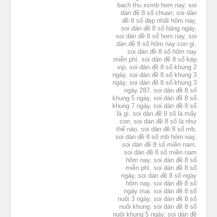
bach thu xsmb hom nay
,
soi
dàn đề 8 số chuan
,
soi dàn
đề 8 số đẹp nhất hôm nay
,
soi dàn đề 8 số hàng ngày
,
soi dàn đề 8 số hom nay
,
soi
dàn đề 8 số hôm nay con gì
,
soi dàn đề 8 số hôm nay
miễn phí
,
soi dàn đề 8 số kép
vip
,
soi dàn đề 8 số khung 2
ngày
,
soi dàn đề 8 số khung 3
ngày
,
soi dàn đề 8 số khung 3
ngày 287
,
soi dàn đề 8 số
khung 5 ngày
,
soi dàn đề 8 số
khung 7 ngày
,
soi dàn đề 8 số
là gì
,
soi dàn đề 8 số là mấy
con
,
soi dàn đề 8 số là như
thế nào
,
soi dàn đề 8 số mb
,
soi dàn đề 8 số mb hôm nay
,
soi dàn đề 8 số miền nam
,
soi dàn đề 8 số miền nam
hôm nay
,
soi dàn đề 8 số
miễn phí
,
soi dàn đề 8 số
ngày
,
soi dàn đề 8 số ngày
hôm nay
,
soi dàn đề 8 số
ngày mai
,
soi dàn đề 8 số
nuôi 3 ngày
,
soi dàn đề 8 số
nuôi khung
,
soi dàn đề 8 số
nuôi khung 5 ngày
,
soi dàn đề