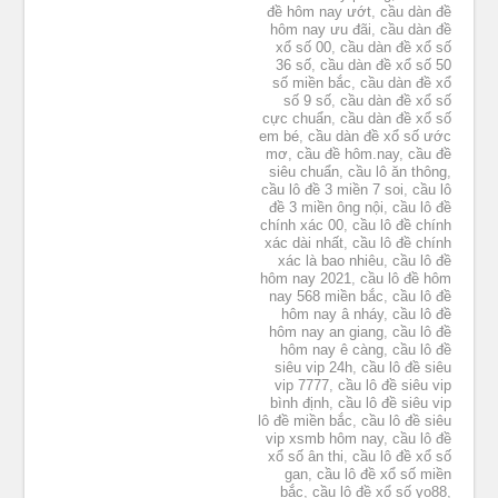
đề hôm nay ướt
,
cầu dàn đề
hôm nay ưu đãi
,
cầu dàn đề
xổ số 00
,
cầu dàn đề xổ số
36 số
,
cầu dàn đề xổ số 50
số miền bắc
,
cầu dàn đề xổ
số 9 số
,
cầu dàn đề xổ số
cực chuẩn
,
cầu dàn đề xổ số
em bé
,
cầu dàn đề xổ số ước
mơ
,
cầu đề hôm.nay
,
cầu đề
siêu chuẩn
,
cầu lô ăn thông
,
cầu lô đề 3 miền 7 soi
,
cầu lô
đề 3 miền ông nội
,
cầu lô đề
chính xác 00
,
cầu lô đề chính
xác dài nhất
,
cầu lô đề chính
xác là bao nhiêu
,
cầu lô đề
hôm nay 2021
,
cầu lô đề hôm
nay 568 miền bắc
,
cầu lô đề
hôm nay â nháy
,
cầu lô đề
hôm nay an giang
,
cầu lô đề
hôm nay ê càng
,
cầu lô đề
siêu vip 24h
,
cầu lô đề siêu
vip 7777
,
cầu lô đề siêu vip
bình định
,
cầu lô đề siêu vip
lô đề miền bắc
,
cầu lô đề siêu
vip xsmb hôm nay
,
cầu lô đề
xổ số ân thi
,
cầu lô đề xổ số
gan
,
cầu lô đề xổ số miền
bắc
,
cầu lô đề xổ số yo88
,