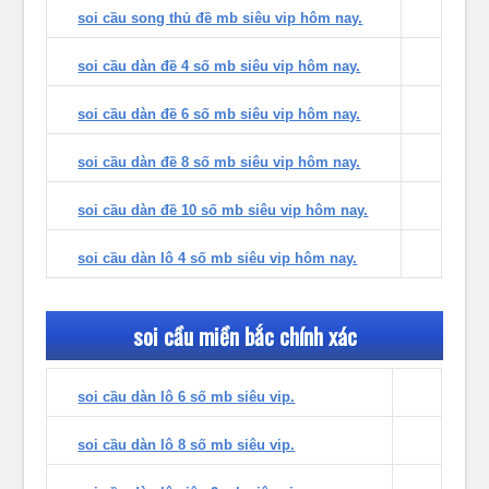
soi cầu song thủ đề mb siêu vip hôm nay.
soi cầu dàn đề 4 số mb siêu vip hôm nay.
soi cầu dàn đề 6 số mb siêu vip hôm nay.
soi cầu dàn đề 8 số mb siêu vip hôm nay.
soi cầu dàn đề 10 số mb siêu vip hôm nay.
soi cầu dàn lô 4 số mb siêu vip hôm nay.
soi cầu miền bắc chính xác
soi cầu dàn lô 6 số mb siêu vip.
soi cầu dàn lô 8 số mb siêu vip.