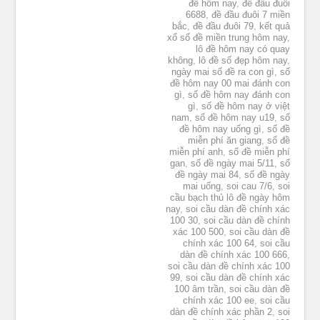
đề hôm nay
,
đề đầu đuôi
6688
,
đề đầu đuôi 7 miền
bắc
,
đề đầu đuôi 79
,
kết quả
xổ số đề miền trung hôm nay
,
lô đề hôm nay có quay
không
,
lô đề số đẹp hôm nay
,
ngày mai số đề ra con gì
,
số
đề hôm nay 00 mai đánh con
gì
,
số đề hôm nay đánh con
gì
,
số đề hôm nay ở việt
nam
,
số đề hôm nay u19
,
số
đề hôm nay uống gì
,
số đề
miễn phí ăn giang
,
số đề
miễn phí anh
,
số đề miễn phí
gan
,
số đề ngày mai 5/11
,
số
đề ngày mai 84
,
số đề ngày
mai uống
,
soi cau 7/6
,
soi
cầu bạch thủ lô đề ngày hôm
nay
,
soi cầu dàn đề chính xác
100 30
,
soi cầu dàn đề chính
xác 100 500
,
soi cầu dàn đề
chính xác 100 64
,
soi cầu
dàn đề chính xác 100 666
,
soi cầu dàn đề chính xác 100
99
,
soi cầu dàn đề chính xác
100 âm trần
,
soi cầu dàn đề
chính xác 100 ee
,
soi cầu
dàn đề chính xác phần 2
,
soi