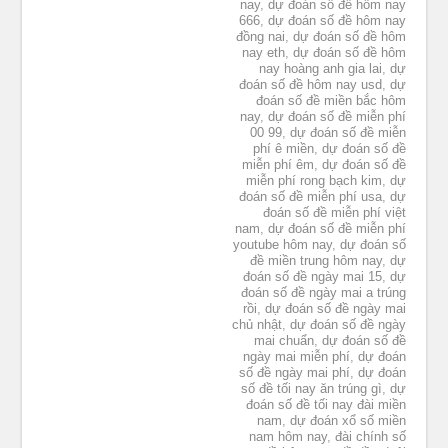
nay
,
dự đoán số đề hôm nay
666
,
dự đoán số đề hôm nay
đồng nai
,
dự đoán số đề hôm
nay eth
,
dự đoán số đề hôm
nay hoàng anh gia lai
,
dự
đoán số đề hôm nay usd
,
dự
đoán số đề miền bắc hôm
nay
,
dự đoán số đề miễn phí
00 99
,
dự đoán số đề miễn
phí ê miền
,
dự đoán số đề
miễn phí êm
,
dự đoán số đề
miễn phí rong bạch kim
,
dự
đoán số đề miễn phí usa
,
dự
đoán số đề miễn phí việt
nam
,
dự đoán số đề miễn phí
youtube hôm nay
,
dự đoán số
đề miền trung hôm nay
,
dự
đoán số đề ngày mai 15
,
dự
đoán số đề ngày mai a trúng
rồi
,
dự đoán số đề ngày mai
chủ nhật
,
dự đoán số đề ngày
mai chuẩn
,
dự đoán số đề
ngày mai miễn phí
,
dự đoán
số đề ngày mai phí
,
dự đoán
số đề tối nay ăn trúng gì
,
dự
đoán số đề tối nay đài miền
nam
,
dự đoán xổ số miền
nam hôm nay
,
đài chính số