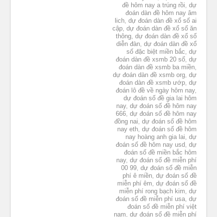
đề hôm nay a trúng rồi
,
dự
đoán dàn đề hôm nay âm
lich
,
dự đoán dàn đề xổ số ai
cập
,
dự đoán dàn đề xổ số ăn
thông
,
dự đoán dàn đề xổ số
diễn đàn
,
dự đoán dàn đề xổ
số đặc biệt miền bắc
,
dự
đoán dàn đề xsmb 20 số
,
dự
đoán dàn đề xsmb ba miền
,
dự đoán dàn đề xsmb org
,
dự
đoán dàn đề xsmb ướp
,
dự
đoán lô đề về ngày hôm nay
,
dự đoán số đề gia lai hôm
nay
,
dự đoán số đề hôm nay
666
,
dự đoán số đề hôm nay
đồng nai
,
dự đoán số đề hôm
nay eth
,
dự đoán số đề hôm
nay hoàng anh gia lai
,
dự
đoán số đề hôm nay usd
,
dự
đoán số đề miền bắc hôm
nay
,
dự đoán số đề miễn phí
00 99
,
dự đoán số đề miễn
phí ê miền
,
dự đoán số đề
miễn phí êm
,
dự đoán số đề
miễn phí rong bạch kim
,
dự
đoán số đề miễn phí usa
,
dự
đoán số đề miễn phí việt
nam
,
dự đoán số đề miễn phí