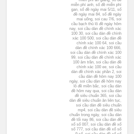
miễn phí anh
,
số đề miễn phí
gan
,
số đề ngày mai 5/11
,
số
đề ngày mai 84
,
số đề ngày
mai uống
,
soi cau 7/6
,
soi
cầu bạch thủ lô đề ngày hôm
nay
,
soi cầu dàn đề chính xác
100 30
,
soi cầu dàn đề chính
xác 100 500
,
soi cầu dàn đề
chính xác 100 64
,
soi cầu
dàn đề chính xác 100 666
,
soi cầu dàn đề chính xác 100
99
,
soi cầu dàn đề chính xác
100 âm trần
,
soi cầu dàn đề
chính xác 100 ee
,
soi cầu
dàn đề chính xác phần 2
,
soi
cầu dàn đề hôm nay 100
ngày
,
soi cầu dàn đề hôm nay
lô đề miền bắc
,
soi cầu dàn
đề hôm nay qua
,
soi cầu dàn
đề siêu chuẩn 365
,
soi cầu
dàn đề siêu chuẩn ăn liên tục
,
soi cầu dàn đề siêu chuẩn
mp4
,
soi cầu dàn đề siêu
chuẩn trong ngày
,
soi cầu dàn
đề tối nay 86
,
soi cầu dàn đề
xổ số 007
,
soi cầu dàn đề xổ
số 777
,
soi cầu dàn đề xổ số
9 số
,
soi cầu dàn đề xổ số