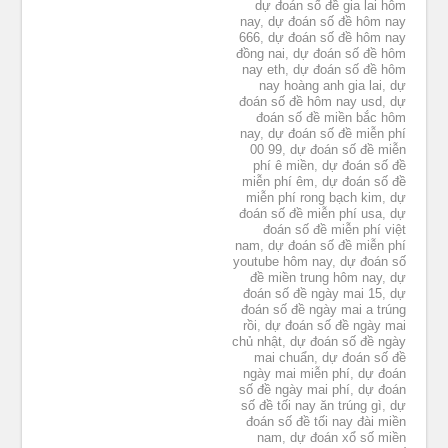
dự đoán số đề gia lai hôm
nay
,
dự đoán số đề hôm nay
666
,
dự đoán số đề hôm nay
đồng nai
,
dự đoán số đề hôm
nay eth
,
dự đoán số đề hôm
nay hoàng anh gia lai
,
dự
đoán số đề hôm nay usd
,
dự
đoán số đề miền bắc hôm
nay
,
dự đoán số đề miễn phí
00 99
,
dự đoán số đề miễn
phí ê miền
,
dự đoán số đề
miễn phí êm
,
dự đoán số đề
miễn phí rong bạch kim
,
dự
đoán số đề miễn phí usa
,
dự
đoán số đề miễn phí việt
nam
,
dự đoán số đề miễn phí
youtube hôm nay
,
dự đoán số
đề miền trung hôm nay
,
dự
đoán số đề ngày mai 15
,
dự
đoán số đề ngày mai a trúng
rồi
,
dự đoán số đề ngày mai
chủ nhật
,
dự đoán số đề ngày
mai chuẩn
,
dự đoán số đề
ngày mai miễn phí
,
dự đoán
số đề ngày mai phí
,
dự đoán
số đề tối nay ăn trúng gì
,
dự
đoán số đề tối nay đài miền
nam
,
dự đoán xổ số miền