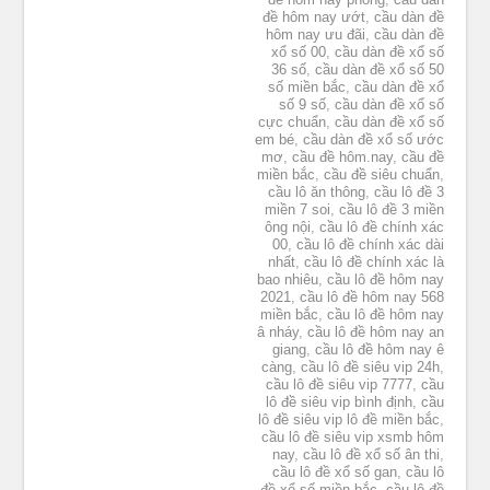
đề hôm nay ướt
,
cầu dàn đề
hôm nay ưu đãi
,
cầu dàn đề
xổ số 00
,
cầu dàn đề xổ số
36 số
,
cầu dàn đề xổ số 50
số miền bắc
,
cầu dàn đề xổ
số 9 số
,
cầu dàn đề xổ số
cực chuẩn
,
cầu dàn đề xổ số
em bé
,
cầu dàn đề xổ số ước
mơ
,
cầu đề hôm.nay
,
cầu đề
miền bắc
,
cầu đề siêu chuẩn
,
cầu lô ăn thông
,
cầu lô đề 3
miền 7 soi
,
cầu lô đề 3 miền
ông nội
,
cầu lô đề chính xác
00
,
cầu lô đề chính xác dài
nhất
,
cầu lô đề chính xác là
bao nhiêu
,
cầu lô đề hôm nay
2021
,
cầu lô đề hôm nay 568
miền bắc
,
cầu lô đề hôm nay
â nháy
,
cầu lô đề hôm nay an
giang
,
cầu lô đề hôm nay ê
càng
,
cầu lô đề siêu vip 24h
,
cầu lô đề siêu vip 7777
,
cầu
lô đề siêu vip bình định
,
cầu
lô đề siêu vip lô đề miền bắc
,
cầu lô đề siêu vip xsmb hôm
nay
,
cầu lô đề xổ số ân thi
,
cầu lô đề xổ số gan
,
cầu lô
đề xổ số miền bắc
,
cầu lô đề