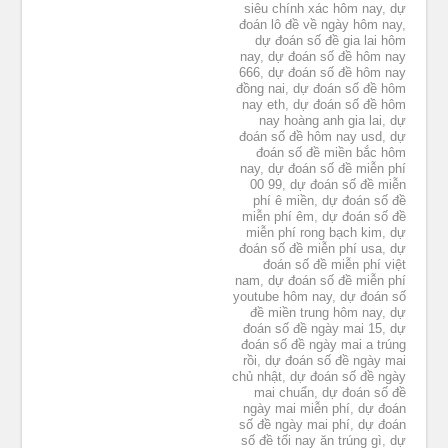
siêu chính xác hôm nay
,
dự
đoán lô đề về ngày hôm nay
,
dự đoán số đề gia lai hôm
nay
,
dự đoán số đề hôm nay
666
,
dự đoán số đề hôm nay
đồng nai
,
dự đoán số đề hôm
nay eth
,
dự đoán số đề hôm
nay hoàng anh gia lai
,
dự
đoán số đề hôm nay usd
,
dự
đoán số đề miền bắc hôm
nay
,
dự đoán số đề miễn phí
00 99
,
dự đoán số đề miễn
phí ê miền
,
dự đoán số đề
miễn phí êm
,
dự đoán số đề
miễn phí rong bạch kim
,
dự
đoán số đề miễn phí usa
,
dự
đoán số đề miễn phí việt
nam
,
dự đoán số đề miễn phí
youtube hôm nay
,
dự đoán số
đề miền trung hôm nay
,
dự
đoán số đề ngày mai 15
,
dự
đoán số đề ngày mai a trúng
rồi
,
dự đoán số đề ngày mai
chủ nhật
,
dự đoán số đề ngày
mai chuẩn
,
dự đoán số đề
ngày mai miễn phí
,
dự đoán
số đề ngày mai phí
,
dự đoán
số đề tối nay ăn trúng gì
,
dự