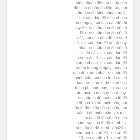
siêu chuẩn 365
,
soi cầu dàn
đề siêu chuẩn ăn liên tục
,
soi
cầu dàn đề siêu chuẩn mp4
,
soi cầu dàn đề siêu chuẩn
trong ngày
,
soi cầu dàn đề tối
nay 86
,
soi cầu dàn đề xổ số
007
,
soi cầu dàn đề xổ số
777
,
soi cầu dàn đề xổ số 9
số
,
soi cầu dàn đề xổ số duy
nhất
,
soi cầu dàn đề xổ số
miền bắc
,
soi cầu dàn đề
xsmb ăn lô
,
soi cầu dàn đề
xsmb chuẩn
,
soi cầu dàn đề
xsmb khung 3 ngày
,
soi cầu
dàn đề xsmb nhất
,
soi cầu đề
miền bắc
,
soi cau lo de mien
bac
,
soi cau lo de mien bac
mien phi hom nay
,
soi cau lo
de mien bac ngay hom nay
,
soi cầu lô đề
,
soi cầu lô đề
kết quả xổ số miền bắc
,
soi
cầu lô đề miền bắc chuẩn
,
soi
cầu lô đề miền bắc giải mã
,
soi cầu lô đề xổ số miền
nam
,
soi cầu lô đề xsmb iq
,
soi cầu lô đề xsmb vina24h
,
xem bói xin số đề
,
xin số đề
13
,
xin số đề 79
,
xin số đề