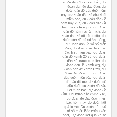
cầu đề đầu đuôi miền bắc
,
dự
đoán dàn đề đầu đuôi
,
dự
đoán dàn đề đầu đuôi hôm
nay
,
dự đoán dàn đề đầu đuôi
miền bắc
,
dự đoán dàn đề
hôm nay 207
,
dự đoán dàn đề
hôm nay a trúng rồi
,
dự đoán
dàn đề hôm nay âm lich
,
dự
đoán dàn đề xổ số ai cập
,
dự
đoán dàn đề xổ số ăn thông
,
dự đoán dàn đề xổ số diễn
đàn
,
dự đoán dàn đề xổ số
đặc biệt miền bắc
,
dự đoán
dàn đề xsmb 20 số
,
dự đoán
dàn đề xsmb ba miền
,
dự
đoán dàn đề xsmb org
,
dự
đoán dàn đề xsmb ướp
,
dự
đoán đầu đuôi mb
,
dự đoán
đầu đuôi miền bắc
,
dự đoán
đề đầu đít mb
,
dự đoán đề
đầu đuôi
,
dự đoán đề đầu
đuôi miền bắc
,
dự đoán đề
đầu đuôi miền bắc chính xác
,
dự đoán đề đầu đuôi miền
bắc hôm nay
,
dự đoán kết
quả lô mb
,
Dự đoán kết quả
xổ số miền Bắc chính xác
nhất
,
Dự đoán kết quả xổ số