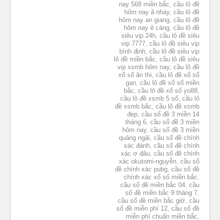
nay 568 miền bắc
,
cầu lô đề
hôm nay â nháy
,
cầu lô đề
hôm nay an giang
,
cầu lô đề
hôm nay ê càng
,
cầu lô đề
siêu vip 24h
,
cầu lô đề siêu
vip 7777
,
cầu lô đề siêu vip
bình định
,
cầu lô đề siêu vip
lô đề miền bắc
,
cầu lô đề siêu
vip xsmb hôm nay
,
cầu lô đề
xổ số ân thi
,
cầu lô đề xổ số
gan
,
cầu lô đề xổ số miền
bắc
,
cầu lô đề xổ số yo88
,
cầu lô đề xsmb 5 số
,
cầu lô
đề xsmb bắc
,
cầu lô đề xsmb
đẹp
,
cầu số đề 3 miền 14
tháng 6
,
cầu số đề 3 miền
hôm nay
,
cầu số đề 3 miền
quảng ngãi
,
cầu số đề chính
xác đánh
,
cầu số đề chính
xác ơ đâu
,
cầu số đề chính
xác okutomi-nguyễn
,
cầu số
đề chính xác pubg
,
cầu số đề
chính xác xổ số miền bắc
,
cầu số đề miền bắc 04
,
cầu
số đề miền bắc 9 tháng 7
,
cầu số đề miền bắc giờ
,
cầu
số đề miễn phí 12
,
cầu số đề
miễn phí chuẩn miền bắc
,