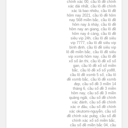
chính xác 00
,
cầu lô đề chính
xác dài nhất
,
cầu lô đề chính
xác là bao nhiêu
,
cầu lô đề
hôm nay 2021
,
cầu lô đề hôm
nay 568 miền bắc
,
cầu lô đề
hôm nay â nháy
,
cầu lô đề
hôm nay an giang
,
cầu lô đề
hôm nay ê càng
,
cầu lô đề
siêu vip 24h
,
cầu lô đề siêu
vip 7777
,
cầu lô đề siêu vip
bình định
,
cầu lô đề siêu vip
lô đề miền bắc
,
cầu lô đề siêu
vip xsmb hôm nay
,
cầu lô đề
xổ số ân thi
,
cầu lô đề xổ số
gan
,
cầu lô đề xổ số miền
bắc
,
cầu lô đề xổ số yo88
,
cầu lô đề xsmb 5 số
,
cầu lô
đề xsmb bắc
,
cầu lô đề xsmb
đẹp
,
cầu số đề 3 miền 14
tháng 6
,
cầu số đề 3 miền
hôm nay
,
cầu số đề 3 miền
quảng ngãi
,
cầu số đề chính
xác đánh
,
cầu số đề chính
xác ơ đâu
,
cầu số đề chính
xác okutomi-nguyễn
,
cầu số
đề chính xác pubg
,
cầu số đề
chính xác xổ số miền bắc
,
cầu số đề miền bắc 04
,
cầu