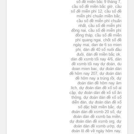
số đề miền bắc 9 tháng 7
,
cầu số đề miền bắc giờ
,
cầu
số đề miễn phí 12
,
cầu số đề
miễn phí chuẩn miền bắc
,
cầu số đề miễn phí chuẩn
nhất
,
cầu số đề miễn phí
đồng nai
,
cầu số đề miễn phí
đồng tháp
,
cầu số đề miễn
phí quang ngai
,
chốt số đề
ngày mai
,
dan de 6 so mien
phi
,
dàn đề 40 số nuôi đầu
đuôi
,
dàn đề miền bắc ok
,
dàn đề xsmb tối nay 4/6
,
dàn
đề xsmb tối nay dự đoán
,
du
doan mien bac
,
dự đoán dàn
đề hôm nay 207
,
dự đoán dàn
đề hôm nay a trúng rồi
,
dự
đoán dàn đề hôm nay âm
lich
,
dự đoán dàn đề xổ số ai
cập
,
dự đoán dàn đề xổ số ăn
thông
,
dự đoán dàn đề xổ số
diễn đàn
,
dự đoán dàn đề xổ
số đặc biệt miền bắc
,
dự
đoán dàn đề xsmb 20 số
,
dự
đoán dàn đề xsmb ba miền
,
dự đoán dàn đề xsmb org
,
dự
đoán dàn đề xsmb ướp
,
dự
đoán lô đề về ngày hôm nay
,