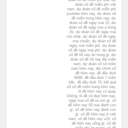
đoán số đề miễn phí việt
nam
,
dự đoán số đề miễn phí
youtube hôm nay
,
dự đoán số
đề miền trung hôm nay
,
dự
đoán số đề ngày mai 15
,
dự
đoán số đề ngày mai a trúng
rồi
,
dự đoán số đề ngày mai
chủ nhật
,
dự đoán số đề ngày
mai chuẩn
,
dự đoán số đề
ngày mai miễn phí
,
dự đoán
số đề ngày mai phí
,
dự đoán
số đề tối nay ăn trúng gì
,
dự
đoán số đề tối nay đài miền
nam
,
dự đoán xổ số miền
nam hôm nay
,
đài chính số
đề hôm nay
,
đề đầu đuôi
6688
,
đề đầu đuôi 7 miền
bắc
,
đề đầu đuôi 79
,
kết quả
xổ số đề miền trung hôm nay
,
lô đề hôm nay có quay
không
,
lô đề số đẹp hôm nay
,
ngày mai số đề ra con gì
,
số
đề hôm nay 00 mai đánh con
gì
,
số đề hôm nay đánh con
gì
,
số đề hôm nay ở việt
nam
,
số đề hôm nay u19
,
số
đề hôm nay uống gì
,
số đề
miễn phí ăn giang
,
số đề