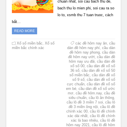
chuan nhat, soi cau bach thu de,
bach thu lo mien phi, soi cau ra so
lo to, xsmb thu 7 tuan truoc, cách
bắt…
READ MORE
Xổ số miền bắc
,
Xổ số
các đề hôm nay ăn
,
cầu
miền bắc chính xác
dàn đề hôm nay phí
,
cầu dàn
đề hôm nay phong
,
cầu dàn
đề hôm nay ướt
,
cầu dàn đề
hôm nay ưu đãi
,
cầu dàn đề
xổ số 00
,
cầu dàn đề xổ số
36 số
,
cầu dàn đề xổ số 50
số miền bắc
,
cầu dàn đề xổ
số 9 số
,
cầu dàn đề xổ số
cực chuẩn
,
cầu dàn đề xổ số
em bé
,
cầu dàn đề xổ số ước
mơ
,
cầu đề hôm.nay
,
cầu đề
siêu chuẩn
,
cầu lô ăn thông
,
cầu lô đề 3 miền 7 soi
,
cầu lô
đề 3 miền ông nội
,
cầu lô đề
chính xác 00
,
cầu lô đề chính
xác dài nhất
,
cầu lô đề chính
xác là bao nhiêu
,
cầu lô đề
hôm nay 2021
,
cầu lô đề hôm