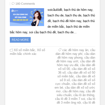
180 Comments
soicầulôđề, bạch thủ de hôm nay,
bach thu de, bạch thu de, bạch thủ
đề, bạch thủ đề hôm nay, bạch thủ
de miền bắc, bạch thủ de miền
bắc hôm nay, soi cầu bạch thủ đề, bach thu de…
READ MORE
Xổ số miền bắc
,
Xổ số
các đề hôm nay ăn
,
cầu
miền bắc chính xác
dàn đề hôm nay phí
,
cầu dàn
đề hôm nay phong
,
cầu dàn
đề hôm nay ướt
,
cầu dàn đề
hôm nay ưu đãi
,
cầu dàn đề
xổ số 00
,
cầu dàn đề xổ số
36 số
,
cầu dàn đề xổ số 50
số miền bắc
,
cầu dàn đề xổ
số 9 số
,
cầu dàn đề xổ số
cực chuẩn
,
cầu dàn đề xổ số
em bé
,
cầu dàn đề xổ số ước
mơ
,
cầu đề hôm.nay
,
cầu đề
siêu chuẩn
,
cầu lô ăn thông
,
cầu lô đề 3 miền 7 soi
,
cầu lô
đề 3 miền ông nội
,
cầu lô đề