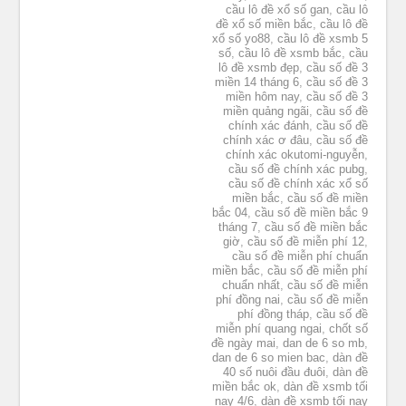
cầu lô đề xổ số gan
,
cầu lô
đề xổ số miền bắc
,
cầu lô đề
xổ số yo88
,
cầu lô đề xsmb 5
số
,
cầu lô đề xsmb bắc
,
cầu
lô đề xsmb đẹp
,
cầu số đề 3
miền 14 tháng 6
,
cầu số đề 3
miền hôm nay
,
cầu số đề 3
miền quảng ngãi
,
cầu số đề
chính xác đánh
,
cầu số đề
chính xác ơ đâu
,
cầu số đề
chính xác okutomi-nguyễn
,
cầu số đề chính xác pubg
,
cầu số đề chính xác xổ số
miền bắc
,
cầu số đề miền
bắc 04
,
cầu số đề miền bắc 9
tháng 7
,
cầu số đề miền bắc
giờ
,
cầu số đề miễn phí 12
,
cầu số đề miễn phí chuẩn
miền bắc
,
cầu số đề miễn phí
chuẩn nhất
,
cầu số đề miễn
phí đồng nai
,
cầu số đề miễn
phí đồng tháp
,
cầu số đề
miễn phí quang ngai
,
chốt số
đề ngày mai
,
dan de 6 so mb
,
dan de 6 so mien bac
,
dàn đề
40 số nuôi đầu đuôi
,
dàn đề
miền bắc ok
,
dàn đề xsmb tối
nay 4/6
,
dàn đề xsmb tối nay