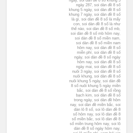
ngày
,
soi dàn đề 8 số khung 3
ngày 287
,
soi dàn đề 8 số
khung 5 ngày
,
soi dàn đề 8 số
khung 7 ngày
,
soi dàn đề 8 số
là gì
,
soi dàn đề 8 số là mấy
con
,
soi dàn đề 8 số là như
thế nào
,
soi dàn đề 8 số mb
,
soi dàn đề 8 số mb hôm nay
,
soi dàn đề 8 số miền nam
,
soi dàn đề 8 số miền nam
hôm nay
,
soi dàn đề 8 số
miễn phí
,
soi dàn đề 8 số
ngày
,
soi dàn đề 8 số ngày
hôm nay
,
soi dàn đề 8 số
ngày mai
,
soi dàn đề 8 số
nuôi 3 ngày
,
soi dàn đề 8 số
nuôi khung
,
soi dàn đề 8 số
nuôi khung 5 ngày
,
soi dàn đề
8 số nuôi khung 5 ngày miền
bắc
,
soi dàn đề 8 số rồng
bạch kim
,
soi dàn đề 8 số
trong ngày
,
soi dàn đề hôm
nay
,
soi dàn đề miền bắc
,
soi
dàn lô 8 số
,
soi lô dàn đề 8
số hôm nay
,
soi lô dàn đề 8
số miền bắc
,
soi lô dàn đề 8
số miền trung hôm nay
,
soi lô
dàn đề 8 số ngày hôm nay
,