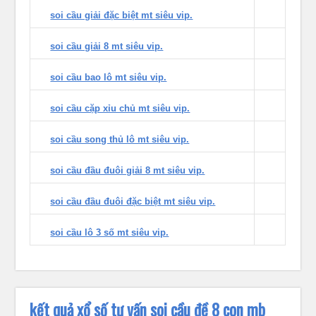
soi cầu giải đặc biệt mt siêu vip.
soi cầu giải 8 mt siêu vip.
soi cầu bao lô mt siêu vip.
soi cầu cặp xỉu chủ mt siêu vip.
soi cầu song thủ lô mt siêu vip.
soi cầu đầu đuôi giải 8 mt siêu vip.
soi cầu đầu đuôi đặc biệt mt siêu vip.
soi cầu lô 3 số mt siêu vip.
kết quả xổ số tư vấn soi cầu đề 8 con mb