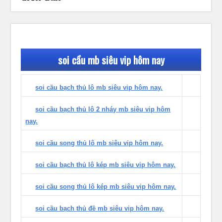
soi cầu mb siêu vip hôm nay
soi cầu bạch thủ lô mb siêu vip hôm nay.
soi cầu bạch thủ lô 2 nháy mb siêu vip hôm
nay.
soi cầu song thủ lô mb siêu vip hôm nay.
soi cầu bạch thủ lô kép mb siêu vip hôm nay.
soi cầu song thủ lô kép mb siêu vip hôm nay.
soi cầu bạch thủ đề mb siêu vip hôm nay.