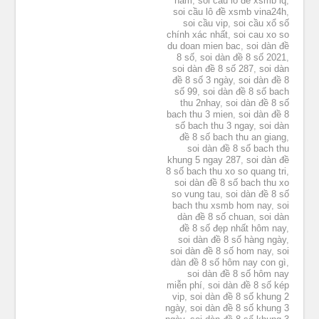
nam
,
soi cầu lô đề xsmb iq
,
soi cầu lô đề xsmb vina24h
,
soi cầu vip
,
soi cầu xổ số
chính xác nhất
,
soi cau xo so
du doan mien bac
,
soi dàn đề
8 số
,
soi dàn đề 8 số 2021
,
soi dàn đề 8 số 287
,
soi dàn
đề 8 số 3 ngày
,
soi dàn đề 8
số 99
,
soi dàn đề 8 số bach
thu 2nhay
,
soi dàn đề 8 số
bach thu 3 mien
,
soi dàn đề 8
số bach thu 3 ngay
,
soi dàn
đề 8 số bach thu an giang
,
soi dàn đề 8 số bach thu
khung 5 ngay 287
,
soi dàn đề
8 số bach thu xo so quang tri
,
soi dàn đề 8 số bach thu xo
so vung tau
,
soi dàn đề 8 số
bach thu xsmb hom nay
,
soi
dàn đề 8 số chuan
,
soi dàn
đề 8 số đẹp nhất hôm nay
,
soi dàn đề 8 số hàng ngày
,
soi dàn đề 8 số hom nay
,
soi
dàn đề 8 số hôm nay con gì
,
soi dàn đề 8 số hôm nay
miễn phí
,
soi dàn đề 8 số kép
vip
,
soi dàn đề 8 số khung 2
ngày
,
soi dàn đề 8 số khung 3