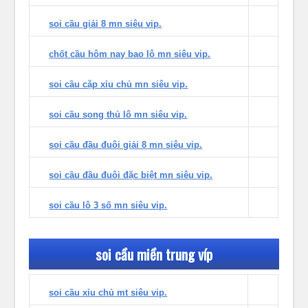
soi cầu giải 8 mn siêu vip.
chốt cầu hôm nay bao lô mn siêu vip.
soi cầu cặp xỉu chủ mn siêu vip.
soi cầu song thủ lô mn siêu vip.
soi cầu đầu đuôi giải 8 mn siêu vip.
soi cầu đầu đuôi đặc biệt mn siêu vip.
soi cầu lô 3 số mn siêu vip.
soi cầu miền trung víp
soi cầu xỉu chủ mt siêu vip.