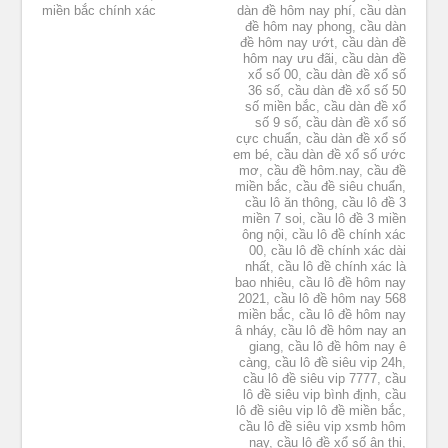
miền bắc chính xác
dàn đề hôm nay phí
,
cầu dàn
đề hôm nay phong
,
cầu dàn
đề hôm nay ướt
,
cầu dàn đề
hôm nay ưu đãi
,
cầu dàn đề
xổ số 00
,
cầu dàn đề xổ số
36 số
,
cầu dàn đề xổ số 50
số miền bắc
,
cầu dàn đề xổ
số 9 số
,
cầu dàn đề xổ số
cực chuẩn
,
cầu dàn đề xổ số
em bé
,
cầu dàn đề xổ số ước
mơ
,
cầu đề hôm.nay
,
cầu đề
miền bắc
,
cầu đề siêu chuẩn
,
cầu lô ăn thông
,
cầu lô đề 3
miền 7 soi
,
cầu lô đề 3 miền
ông nội
,
cầu lô đề chính xác
00
,
cầu lô đề chính xác dài
nhất
,
cầu lô đề chính xác là
bao nhiêu
,
cầu lô đề hôm nay
2021
,
cầu lô đề hôm nay 568
miền bắc
,
cầu lô đề hôm nay
â nháy
,
cầu lô đề hôm nay an
giang
,
cầu lô đề hôm nay ê
càng
,
cầu lô đề siêu vip 24h
,
cầu lô đề siêu vip 7777
,
cầu
lô đề siêu vip bình định
,
cầu
lô đề siêu vip lô đề miền bắc
,
cầu lô đề siêu vip xsmb hôm
nay
,
cầu lô đề xổ số ân thi
,