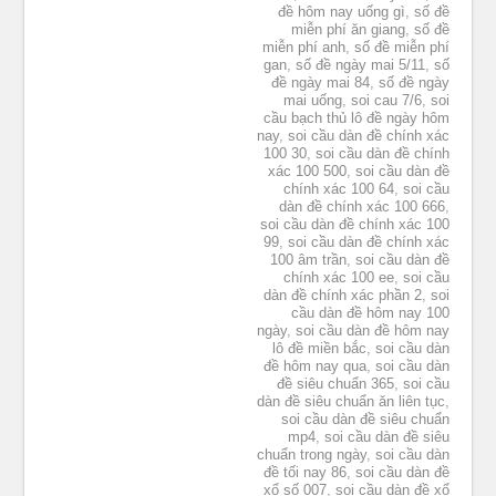
đề hôm nay uống gì
,
số đề
miễn phí ăn giang
,
số đề
miễn phí anh
,
số đề miễn phí
gan
,
số đề ngày mai 5/11
,
số
đề ngày mai 84
,
số đề ngày
mai uống
,
soi cau 7/6
,
soi
cầu bạch thủ lô đề ngày hôm
nay
,
soi cầu dàn đề chính xác
100 30
,
soi cầu dàn đề chính
xác 100 500
,
soi cầu dàn đề
chính xác 100 64
,
soi cầu
dàn đề chính xác 100 666
,
soi cầu dàn đề chính xác 100
99
,
soi cầu dàn đề chính xác
100 âm trần
,
soi cầu dàn đề
chính xác 100 ee
,
soi cầu
dàn đề chính xác phần 2
,
soi
cầu dàn đề hôm nay 100
ngày
,
soi cầu dàn đề hôm nay
lô đề miền bắc
,
soi cầu dàn
đề hôm nay qua
,
soi cầu dàn
đề siêu chuẩn 365
,
soi cầu
dàn đề siêu chuẩn ăn liên tục
,
soi cầu dàn đề siêu chuẩn
mp4
,
soi cầu dàn đề siêu
chuẩn trong ngày
,
soi cầu dàn
đề tối nay 86
,
soi cầu dàn đề
xổ số 007
,
soi cầu dàn đề xổ