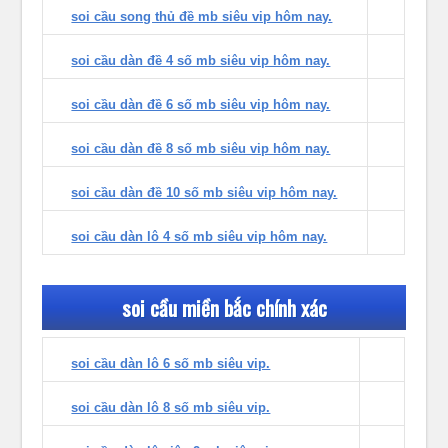
soi cầu song thủ đề mb siêu vip hôm nay.
soi cầu dàn đề 4 số mb siêu vip hôm nay.
soi cầu dàn đề 6 số mb siêu vip hôm nay.
soi cầu dàn đề 8 số mb siêu vip hôm nay.
soi cầu dàn đề 10 số mb siêu vip hôm nay.
soi cầu dàn lô 4 số mb siêu vip hôm nay.
soi cầu miền bắc chính xác
soi cầu dàn lô 6 số mb siêu vip.
soi cầu dàn lô 8 số mb siêu vip.