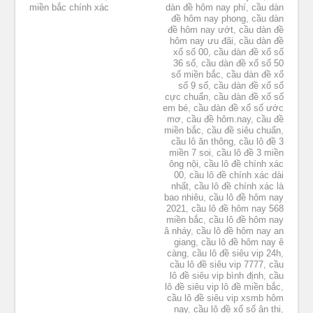
miền bắc chính xác
dàn đề hôm nay phí
,
cầu dàn
đề hôm nay phong
,
cầu dàn
đề hôm nay ướt
,
cầu dàn đề
hôm nay ưu đãi
,
cầu dàn đề
xổ số 00
,
cầu dàn đề xổ số
36 số
,
cầu dàn đề xổ số 50
số miền bắc
,
cầu dàn đề xổ
số 9 số
,
cầu dàn đề xổ số
cực chuẩn
,
cầu dàn đề xổ số
em bé
,
cầu dàn đề xổ số ước
mơ
,
cầu đề hôm.nay
,
cầu đề
miền bắc
,
cầu đề siêu chuẩn
,
cầu lô ăn thông
,
cầu lô đề 3
miền 7 soi
,
cầu lô đề 3 miền
ông nội
,
cầu lô đề chính xác
00
,
cầu lô đề chính xác dài
nhất
,
cầu lô đề chính xác là
bao nhiêu
,
cầu lô đề hôm nay
2021
,
cầu lô đề hôm nay 568
miền bắc
,
cầu lô đề hôm nay
â nháy
,
cầu lô đề hôm nay an
giang
,
cầu lô đề hôm nay ê
càng
,
cầu lô đề siêu vip 24h
,
cầu lô đề siêu vip 7777
,
cầu
lô đề siêu vip bình định
,
cầu
lô đề siêu vip lô đề miền bắc
,
cầu lô đề siêu vip xsmb hôm
nay
,
cầu lô đề xổ số ân thi
,