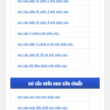
soi cầu dàn lô xiên 2 mb siêu vip.
soi cầu dàn lô xiên 3 mb siêu vip.
soi cầu dàn lô xiên 4 mb siêu vip.
soi cầu 3 càng mb siêu vip.
soi cầu dàn 3 càng 2 số mb siêu vip.
soi cầu dàn lô 10 số mb siêu vip.
soi cầu đề đầu đuôi mb siêu vip.
soi cầu miền nam siêu chuẩn
soi cầu xỉu chủ mn siêu vip.
soi cầu giải đặc biệt mn siêu vip.