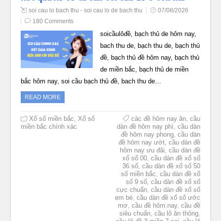
soi cau lo bach thu - soi cau lo de bach thu
07/08/2026
180 Comments
soicầulôđề, bạch thủ de hôm nay,
bach thu de, bạch thu de, bạch thủ
đề, bạch thủ đề hôm nay, bạch thủ
de miền bắc, bạch thủ de miền
bắc hôm nay, soi cầu bạch thủ đề, bach thu de…
READ MORE
Xổ số miền bắc
,
Xổ số
các đề hôm nay ăn
,
cầu
miền bắc chính xác
dàn đề hôm nay phí
,
cầu dàn
đề hôm nay phong
,
cầu dàn
đề hôm nay ướt
,
cầu dàn đề
hôm nay ưu đãi
,
cầu dàn đề
xổ số 00
,
cầu dàn đề xổ số
36 số
,
cầu dàn đề xổ số 50
số miền bắc
,
cầu dàn đề xổ
số 9 số
,
cầu dàn đề xổ số
cực chuẩn
,
cầu dàn đề xổ số
em bé
,
cầu dàn đề xổ số ước
mơ
,
cầu đề hôm.nay
,
cầu đề
siêu chuẩn
,
cầu lô ăn thông
,