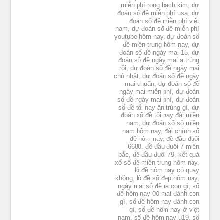
miễn phí rong bạch kim
,
dự
đoán số đề miễn phí usa
,
dự
đoán số đề miễn phí việt
nam
,
dự đoán số đề miễn phí
youtube hôm nay
,
dự đoán số
đề miền trung hôm nay
,
dự
đoán số đề ngày mai 15
,
dự
đoán số đề ngày mai a trúng
rồi
,
dự đoán số đề ngày mai
chủ nhật
,
dự đoán số đề ngày
mai chuẩn
,
dự đoán số đề
ngày mai miễn phí
,
dự đoán
số đề ngày mai phí
,
dự đoán
số đề tối nay ăn trúng gì
,
dự
đoán số đề tối nay đài miền
nam
,
dự đoán xổ số miền
nam hôm nay
,
đài chính số
đề hôm nay
,
đề đầu đuôi
6688
,
đề đầu đuôi 7 miền
bắc
,
đề đầu đuôi 79
,
kết quả
xổ số đề miền trung hôm nay
,
lô đề hôm nay có quay
không
,
lô đề số đẹp hôm nay
,
ngày mai số đề ra con gì
,
số
đề hôm nay 00 mai đánh con
gì
,
số đề hôm nay đánh con
gì
,
số đề hôm nay ở việt
nam
,
số đề hôm nay u19
,
số