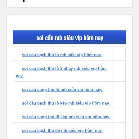
soi cầu mb siêu vip hôm nay
soi cầu bạch thủ lô mb siêu vip hôm nay.
soi cầu bạch thủ lô 2 nháy mb siêu vip hôm
nay.
soi cầu song thủ lô mb siêu vip hôm nay.
soi cầu bạch thủ lô kép mb siêu vip hôm nay.
soi cầu song thủ lô kép mb siêu vip hôm nay.
soi cầu bạch thủ đề mb siêu vip hôm nay.