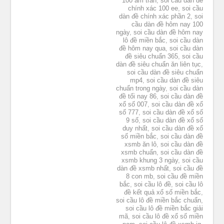
100 âm trần
,
soi cầu dàn đề
chính xác 100 ee
,
soi cầu
dàn đề chính xác phần 2
,
soi
cầu dàn đề hôm nay 100
ngày
,
soi cầu dàn đề hôm nay
lô đề miền bắc
,
soi cầu dàn
đề hôm nay qua
,
soi cầu dàn
đề siêu chuẩn 365
,
soi cầu
dàn đề siêu chuẩn ăn liên tục
,
soi cầu dàn đề siêu chuẩn
mp4
,
soi cầu dàn đề siêu
chuẩn trong ngày
,
soi cầu dàn
đề tối nay 86
,
soi cầu dàn đề
xổ số 007
,
soi cầu dàn đề xổ
số 777
,
soi cầu dàn đề xổ số
9 số
,
soi cầu dàn đề xổ số
duy nhất
,
soi cầu dàn đề xổ
số miền bắc
,
soi cầu dàn đề
xsmb ăn lô
,
soi cầu dàn đề
xsmb chuẩn
,
soi cầu dàn đề
xsmb khung 3 ngày
,
soi cầu
dàn đề xsmb nhất
,
soi cầu đề
8 con mb
,
soi cầu đề miền
bắc
,
soi cầu lô đề
,
soi cầu lô
đề kết quả xổ số miền bắc
,
soi cầu lô đề miền bắc chuẩn
,
soi cầu lô đề miền bắc giải
mã
,
soi cầu lô đề xổ số miền