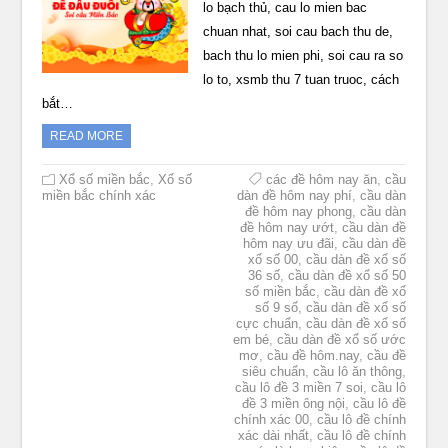
lo bạch thủ, cau lo mien bac
chuan nhat, soi cau bach thu de,
bach thu lo mien phi, soi cau ra so
lo to, xsmb thu 7 tuan truoc, cách
bắt…
READ MORE
Xổ số miền bắc
,
Xổ số
các đề hôm nay ăn
,
cầu
miền bắc chính xác
dàn đề hôm nay phí
,
cầu dàn
đề hôm nay phong
,
cầu dàn
đề hôm nay ướt
,
cầu dàn đề
hôm nay ưu đãi
,
cầu dàn đề
xổ số 00
,
cầu dàn đề xổ số
36 số
,
cầu dàn đề xổ số 50
số miền bắc
,
cầu dàn đề xổ
số 9 số
,
cầu dàn đề xổ số
cực chuẩn
,
cầu dàn đề xổ số
em bé
,
cầu dàn đề xổ số ước
mơ
,
cầu đề hôm.nay
,
cầu đề
siêu chuẩn
,
cầu lô ăn thông
,
cầu lô đề 3 miền 7 soi
,
cầu lô
đề 3 miền ông nội
,
cầu lô đề
chính xác 00
,
cầu lô đề chính
xác dài nhất
,
cầu lô đề chính