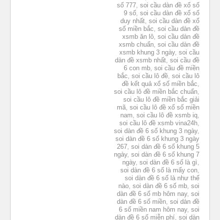
số 777
,
soi cầu dàn đề xổ số
9 số
,
soi cầu dàn đề xổ số
duy nhất
,
soi cầu dàn đề xổ
số miền bắc
,
soi cầu dàn đề
xsmb ăn lô
,
soi cầu dàn đề
xsmb chuẩn
,
soi cầu dàn đề
xsmb khung 3 ngày
,
soi cầu
dàn đề xsmb nhất
,
soi cầu đề
6 con mb
,
soi cầu đề miền
bắc
,
soi cầu lô đề
,
soi cầu lô
đề kết quả xổ số miền bắc
,
soi cầu lô đề miền bắc chuẩn
,
soi cầu lô đề miền bắc giải
mã
,
soi cầu lô đề xổ số miền
nam
,
soi cầu lô đề xsmb iq
,
soi cầu lô đề xsmb vina24h
,
soi dàn đề 6 số khung 3 ngày
,
soi dàn đề 6 số khung 3 ngày
267
,
soi dàn đề 6 số khung 5
ngày
,
soi dàn đề 6 số khung 7
ngày
,
soi dàn đề 6 số là gì
,
soi dàn đề 6 số là mấy con
,
soi dàn đề 6 số là như thế
nào
,
soi dàn đề 6 số mb
,
soi
dàn đề 6 số mb hôm nay
,
soi
dàn đề 6 số miền
,
soi dàn đề
6 số miền nam hôm nay
,
soi
dàn đề 6 số miễn phí
,
soi dàn