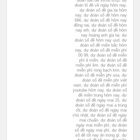
đoán dàn đề xsmb ướp
,
dự
đoán lô đề về ngày hôm nay
,
dự đoán số đề gia lai hôm
nay
,
dự đoán số đề hôm nay
666
,
dự đoán số đề hôm nay
đồng nai
,
dự đoán số đề hôm
nay eth
,
dự đoán số đề hôm
nay hoàng anh gia lai
,
dự
đoán số đề hôm nay usd
,
dự
đoán số đề miền bắc hôm
nay
,
dự đoán số đề miễn phí
00 99
,
dự đoán số đề miễn
phí ê miền
,
dự đoán số đề
miễn phí êm
,
dự đoán số đề
miễn phí rong bạch kim
,
dự
đoán số đề miễn phí usa
,
dự
đoán số đề miễn phí việt
nam
,
dự đoán số đề miễn phí
youtube hôm nay
,
dự đoán số
đề miền trung hôm nay
,
dự
đoán số đề ngày mai 15
,
dự
đoán số đề ngày mai a trúng
rồi
,
dự đoán số đề ngày mai
chủ nhật
,
dự đoán số đề ngày
mai chuẩn
,
dự đoán số đề
ngày mai miễn phí
,
dự đoán
số đề ngày mai phí
,
dự đoán
số đề tối nay ăn trúng gì
,
dự