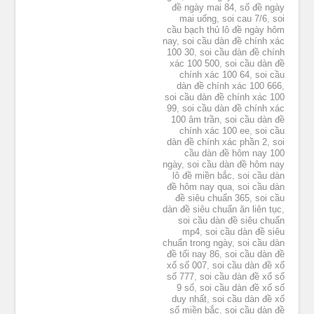
đề ngày mai 84
,
số đề ngày
mai uống
,
soi cau 7/6
,
soi
cầu bạch thủ lô đề ngày hôm
nay
,
soi cầu dàn đề chính xác
100 30
,
soi cầu dàn đề chính
xác 100 500
,
soi cầu dàn đề
chính xác 100 64
,
soi cầu
dàn đề chính xác 100 666
,
soi cầu dàn đề chính xác 100
99
,
soi cầu dàn đề chính xác
100 âm trần
,
soi cầu dàn đề
chính xác 100 ee
,
soi cầu
dàn đề chính xác phần 2
,
soi
cầu dàn đề hôm nay 100
ngày
,
soi cầu dàn đề hôm nay
lô đề miền bắc
,
soi cầu dàn
đề hôm nay qua
,
soi cầu dàn
đề siêu chuẩn 365
,
soi cầu
dàn đề siêu chuẩn ăn liên tục
,
soi cầu dàn đề siêu chuẩn
mp4
,
soi cầu dàn đề siêu
chuẩn trong ngày
,
soi cầu dàn
đề tối nay 86
,
soi cầu dàn đề
xổ số 007
,
soi cầu dàn đề xổ
số 777
,
soi cầu dàn đề xổ số
9 số
,
soi cầu dàn đề xổ số
duy nhất
,
soi cầu dàn đề xổ
số miền bắc
,
soi cầu dàn đề