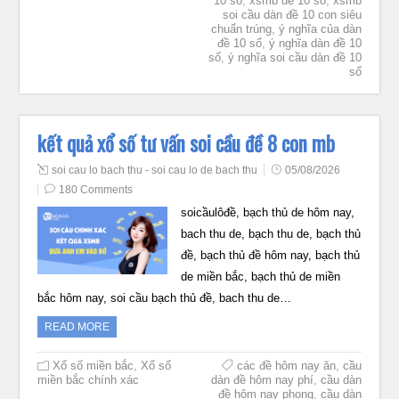
10 số
,
xsmb de 10 so
,
xsmb
soi cầu dàn đề 10 con siêu
chuẩn trúng
,
ý nghĩa của dàn
đề 10 số
,
ý nghĩa dàn đề 10
số
,
ý nghĩa soi cầu dàn đề 10
số
kết quả xổ số tư vấn soi cầu đề 8 con mb
soi cau lo bach thu - soi cau lo de bach thu
05/08/2026
180 Comments
soicầulôđề, bạch thủ de hôm nay,
bach thu de, bạch thu de, bạch thủ
đề, bạch thủ đề hôm nay, bạch thủ
de miền bắc, bạch thủ de miền
bắc hôm nay, soi cầu bạch thủ đề, bach thu de…
READ MORE
Xổ số miền bắc
,
Xổ số
các đề hôm nay ăn
,
cầu
miền bắc chính xác
dàn đề hôm nay phí
,
cầu dàn
đề hôm nay phong
,
cầu dàn