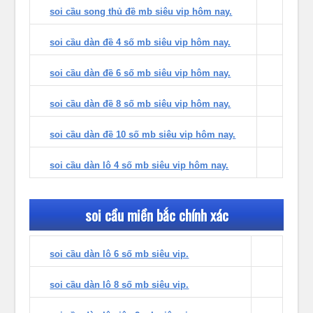
soi cầu song thủ đề mb siêu vip hôm nay.
soi cầu dàn đề 4 số mb siêu vip hôm nay.
soi cầu dàn đề 6 số mb siêu vip hôm nay.
soi cầu dàn đề 8 số mb siêu vip hôm nay.
soi cầu dàn đề 10 số mb siêu vip hôm nay.
soi cầu dàn lô 4 số mb siêu vip hôm nay.
soi cầu miền bắc chính xác
soi cầu dàn lô 6 số mb siêu vip.
soi cầu dàn lô 8 số mb siêu vip.