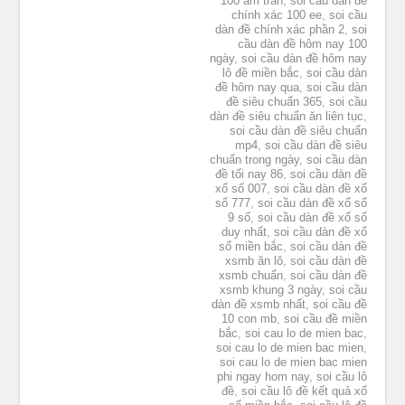
100 âm trần
,
soi cầu dàn đề
chính xác 100 ee
,
soi cầu
dàn đề chính xác phần 2
,
soi
cầu dàn đề hôm nay 100
ngày
,
soi cầu dàn đề hôm nay
lô đề miền bắc
,
soi cầu dàn
đề hôm nay qua
,
soi cầu dàn
đề siêu chuẩn 365
,
soi cầu
dàn đề siêu chuẩn ăn liên tục
,
soi cầu dàn đề siêu chuẩn
mp4
,
soi cầu dàn đề siêu
chuẩn trong ngày
,
soi cầu dàn
đề tối nay 86
,
soi cầu dàn đề
xổ số 007
,
soi cầu dàn đề xổ
số 777
,
soi cầu dàn đề xổ số
9 số
,
soi cầu dàn đề xổ số
duy nhất
,
soi cầu dàn đề xổ
số miền bắc
,
soi cầu dàn đề
xsmb ăn lô
,
soi cầu dàn đề
xsmb chuẩn
,
soi cầu dàn đề
xsmb khung 3 ngày
,
soi cầu
dàn đề xsmb nhất
,
soi cầu đề
10 con mb
,
soi cầu đề miền
bắc
,
soi cau lo de mien bac
,
soi cau lo de mien bac mien
,
soi cau lo de mien bac mien
phi ngay hom nay
,
soi cầu lô
đề
,
soi cầu lô đề kết quả xổ