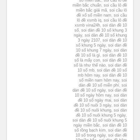
số miền bắc
,
soi cầu lô đề
miền bắc chuẩn
,
soi cầu lô đề
miền bắc giải mã
,
soi cầu lô
đề xổ số miền nam
,
soi cầu
lô đề xsmb iq
,
soi cầu lô đề
xsmb vina24h
,
soi dàn đề 10
số
,
soi dàn đề 10 số khung 3
ngày
,
soi dàn đề 10 số khung
3 ngày 2107
,
soi dàn đề 10
số khung 5 ngày
,
soi dàn đề
10 số khung 7 ngày
,
soi dàn
đề 10 số là gì
,
soi dàn đề 10
số là mấy con
,
soi dàn đề 10
số là như thế nào
,
soi dàn đề
10 số mb
,
soi dàn đề 10 số
mb hôm nay
,
soi dàn đề 10
số miền nam hôm nay
,
soi
dàn đề 10 số miễn phí
,
soi
dàn đề 10 số ngày
,
soi dàn đề
10 số ngày hôm nay
,
soi dàn
đề 10 số ngày mai
,
soi dàn
đề 10 số nuôi 3 ngày
,
soi dàn
đề 10 số nuôi khung
,
soi dàn
đề 10 số nuôi khung 5 ngày
,
soi dàn đề 10 số nuôi khung 5
ngày miền bắc
,
soi dàn đề 10
số rồng bạch kim
,
soi dàn đề
10 số trong ngày
,
soi dàn đề