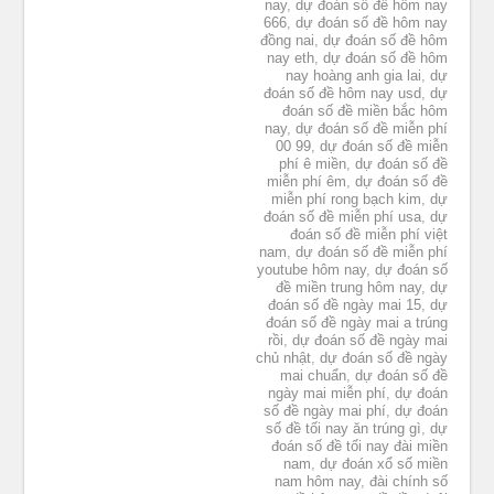
nay
,
dự đoán số đề hôm nay
666
,
dự đoán số đề hôm nay
đồng nai
,
dự đoán số đề hôm
nay eth
,
dự đoán số đề hôm
nay hoàng anh gia lai
,
dự
đoán số đề hôm nay usd
,
dự
đoán số đề miền bắc hôm
nay
,
dự đoán số đề miễn phí
00 99
,
dự đoán số đề miễn
phí ê miền
,
dự đoán số đề
miễn phí êm
,
dự đoán số đề
miễn phí rong bạch kim
,
dự
đoán số đề miễn phí usa
,
dự
đoán số đề miễn phí việt
nam
,
dự đoán số đề miễn phí
youtube hôm nay
,
dự đoán số
đề miền trung hôm nay
,
dự
đoán số đề ngày mai 15
,
dự
đoán số đề ngày mai a trúng
rồi
,
dự đoán số đề ngày mai
chủ nhật
,
dự đoán số đề ngày
mai chuẩn
,
dự đoán số đề
ngày mai miễn phí
,
dự đoán
số đề ngày mai phí
,
dự đoán
số đề tối nay ăn trúng gì
,
dự
đoán số đề tối nay đài miền
nam
,
dự đoán xổ số miền
nam hôm nay
,
đài chính số