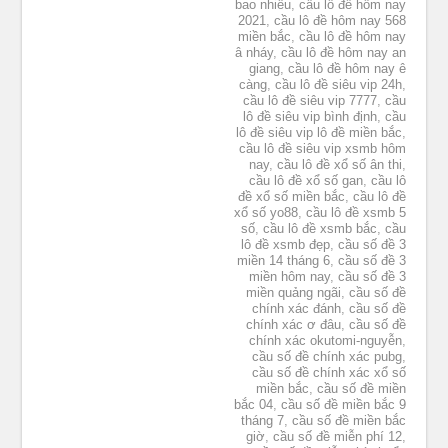
bao nhiêu
,
cầu lô đề hôm nay
2021
,
cầu lô đề hôm nay 568
miền bắc
,
cầu lô đề hôm nay
â nháy
,
cầu lô đề hôm nay an
giang
,
cầu lô đề hôm nay ê
càng
,
cầu lô đề siêu vip 24h
,
cầu lô đề siêu vip 7777
,
cầu
lô đề siêu vip bình định
,
cầu
lô đề siêu vip lô đề miền bắc
,
cầu lô đề siêu vip xsmb hôm
nay
,
cầu lô đề xổ số ân thi
,
cầu lô đề xổ số gan
,
cầu lô
đề xổ số miền bắc
,
cầu lô đề
xổ số yo88
,
cầu lô đề xsmb 5
số
,
cầu lô đề xsmb bắc
,
cầu
lô đề xsmb đẹp
,
cầu số đề 3
miền 14 tháng 6
,
cầu số đề 3
miền hôm nay
,
cầu số đề 3
miền quảng ngãi
,
cầu số đề
chính xác đánh
,
cầu số đề
chính xác ơ đâu
,
cầu số đề
chính xác okutomi-nguyễn
,
cầu số đề chính xác pubg
,
cầu số đề chính xác xổ số
miền bắc
,
cầu số đề miền
bắc 04
,
cầu số đề miền bắc 9
tháng 7
,
cầu số đề miền bắc
giờ
,
cầu số đề miễn phí 12
,