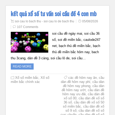
kết quả xổ số tư vấn soi cầu đề 4 con mb
soi cau lo bach thu - soi cau lo de bach thu
05/08/2026
107 Comments
soi cầu đề ngày mai, soi cầu 36
số, soi đề miền bắc, caulode247
net, bạch thủ đề miền bắc, bạch
thủ đề miền bắc hôm nay, bach
thu 3cang, dàn đề 3 càng, soi cầu lô de, soi cầu…
READ MORE
Xổ số miền bắc
,
Xổ số
các đề hôm nay ăn
,
cầu
miền bắc chính xác
dàn đề hôm nay phí
,
cầu dàn
đề hôm nay phong
,
cầu dàn
đề hôm nay ướt
,
cầu dàn đề
hôm nay ưu đãi
,
cầu dàn đề
xổ số 00
,
cầu dàn đề xổ số
36 số
,
cầu dàn đề xổ số 50
số miền bắc
,
cầu dàn đề xổ
số 9 số
,
cầu dàn đề xổ số
cực chuẩn
,
cầu dàn đề xổ số