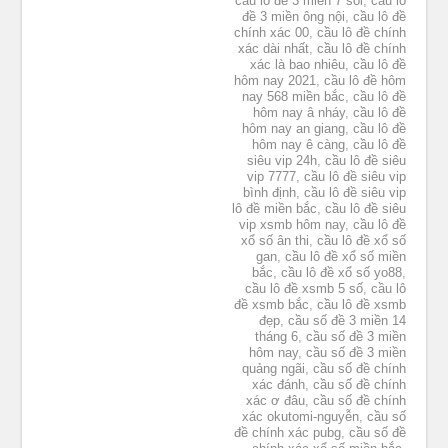
cầu lô đề 3 miền 7 soi
,
cầu lô
đề 3 miền ông nội
,
cầu lô đề
chính xác 00
,
cầu lô đề chính
xác dài nhất
,
cầu lô đề chính
xác là bao nhiêu
,
cầu lô đề
hôm nay 2021
,
cầu lô đề hôm
nay 568 miền bắc
,
cầu lô đề
hôm nay â nháy
,
cầu lô đề
hôm nay an giang
,
cầu lô đề
hôm nay ê càng
,
cầu lô đề
siêu vip 24h
,
cầu lô đề siêu
vip 7777
,
cầu lô đề siêu vip
bình định
,
cầu lô đề siêu vip
lô đề miền bắc
,
cầu lô đề siêu
vip xsmb hôm nay
,
cầu lô đề
xổ số ân thi
,
cầu lô đề xổ số
gan
,
cầu lô đề xổ số miền
bắc
,
cầu lô đề xổ số yo88
,
cầu lô đề xsmb 5 số
,
cầu lô
đề xsmb bắc
,
cầu lô đề xsmb
đẹp
,
cầu số đề 3 miền 14
tháng 6
,
cầu số đề 3 miền
hôm nay
,
cầu số đề 3 miền
quảng ngãi
,
cầu số đề chính
xác đánh
,
cầu số đề chính
xác ơ đâu
,
cầu số đề chính
xác okutomi-nguyễn
,
cầu số
đề chính xác pubg
,
cầu số đề