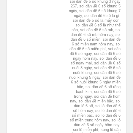
soi dàn đề 6 số khung 3 ngày
267
,
soi dàn đề 6 số khung 5
ngày
,
soi dàn đề 6 số khung 7
ngày
,
soi dàn đề 6 số là gì
,
soi dàn đề 6 số là mấy con
,
soi dàn đề 6 số là như thế
nào
,
soi dàn đề 6 số mb
,
soi
dàn đề 6 số mb hôm nay
,
soi
dàn đề 6 số miền
,
soi dàn đề
6 số miền nam hôm nay
,
soi
dàn đề 6 số miễn phí
,
soi dàn
đề 6 số ngày
,
soi dàn đề 6 số
ngày hôm nay
,
soi dàn đề 6
số ngày mai
,
soi dàn đề 6 số
nuôi 3 ngày
,
soi dàn đề 6 số
nuôi khung
,
soi dàn đề 6 số
nuôi khung 5 ngày
,
soi dàn đề
6 số nuôi khung 5 ngày miền
bắc
,
soi dàn đề 6 số rồng
bạch kim
,
soi dàn đề 6 số
trong ngày
,
soi dàn đề hôm
nay
,
soi dàn đề miền bắc
,
soi
dàn lô 6 số
,
soi lô dàn đề 6
số hôm nay
,
soi lô dàn đề 6
số miền bắc
,
soi lô dàn đề 6
số miền trung hôm nay
,
soi lô
dàn đề 6 số ngày hôm nay
,
soi lô miễn phí
,
song lô dàn