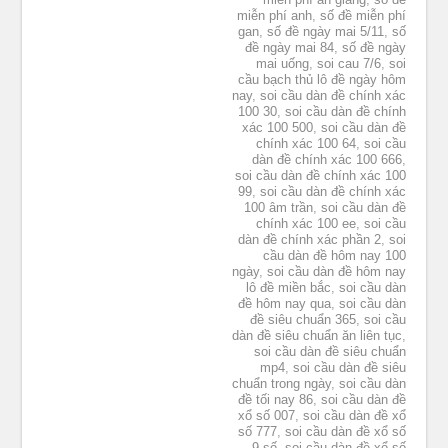
miễn phí anh
,
số đề miễn phí
gan
,
số đề ngày mai 5/11
,
số
đề ngày mai 84
,
số đề ngày
mai uống
,
soi cau 7/6
,
soi
cầu bạch thủ lô đề ngày hôm
nay
,
soi cầu dàn đề chính xác
100 30
,
soi cầu dàn đề chính
xác 100 500
,
soi cầu dàn đề
chính xác 100 64
,
soi cầu
dàn đề chính xác 100 666
,
soi cầu dàn đề chính xác 100
99
,
soi cầu dàn đề chính xác
100 âm trần
,
soi cầu dàn đề
chính xác 100 ee
,
soi cầu
dàn đề chính xác phần 2
,
soi
cầu dàn đề hôm nay 100
ngày
,
soi cầu dàn đề hôm nay
lô đề miền bắc
,
soi cầu dàn
đề hôm nay qua
,
soi cầu dàn
đề siêu chuẩn 365
,
soi cầu
dàn đề siêu chuẩn ăn liên tục
,
soi cầu dàn đề siêu chuẩn
mp4
,
soi cầu dàn đề siêu
chuẩn trong ngày
,
soi cầu dàn
đề tối nay 86
,
soi cầu dàn đề
xổ số 007
,
soi cầu dàn đề xổ
số 777
,
soi cầu dàn đề xổ số
9 số
,
soi cầu dàn đề xổ số