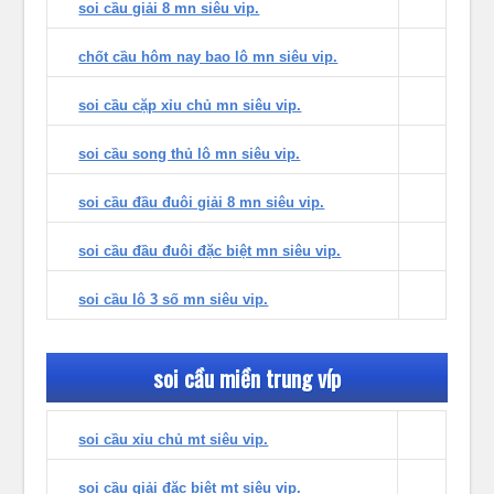
soi cầu giải 8 mn siêu vip.
chốt cầu hôm nay bao lô mn siêu vip.
soi cầu cặp xỉu chủ mn siêu vip.
soi cầu song thủ lô mn siêu vip.
soi cầu đầu đuôi giải 8 mn siêu vip.
soi cầu đầu đuôi đặc biệt mn siêu vip.
soi cầu lô 3 số mn siêu vip.
soi cầu miền trung víp
soi cầu xỉu chủ mt siêu vip.
soi cầu giải đặc biệt mt siêu vip.