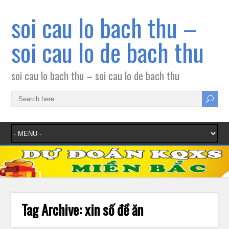
soi cau lo bach thu –
soi cau lo de bach thu
soi cau lo bach thu – soi cau lo de bach thu
Tag Archive:
xin số đề ăn