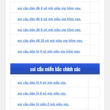
soi cầu dàn đề 4 số mb siêu vip hôm nay.
soi cầu dàn đề 6 số mb siêu vip hôm nay.
soi cầu dàn đề 8 số mb siêu vip hôm nay.
soi cầu dàn đề 10 số mb siêu vip hôm nay.
soi cầu dàn lô 4 số mb siêu vip hôm nay.
soi cầu miền bắc chính xác
soi cầu dàn lô 6 số mb siêu vip.
soi cầu dàn lô 8 số mb siêu vip.
soi cầu dàn lô xiên 2 mb siêu vip.