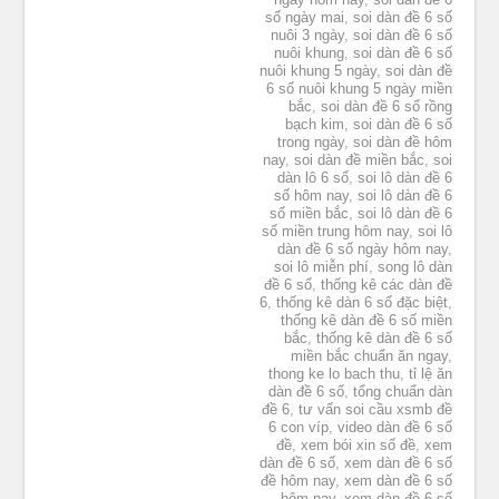
số ngày mai
,
soi dàn đề 6 số
nuôi 3 ngày
,
soi dàn đề 6 số
nuôi khung
,
soi dàn đề 6 số
nuôi khung 5 ngày
,
soi dàn đề
6 số nuôi khung 5 ngày miền
bắc
,
soi dàn đề 6 số rồng
bạch kim
,
soi dàn đề 6 số
trong ngày
,
soi dàn đề hôm
nay
,
soi dàn đề miền bắc
,
soi
dàn lô 6 số
,
soi lô dàn đề 6
số hôm nay
,
soi lô dàn đề 6
số miền bắc
,
soi lô dàn đề 6
số miền trung hôm nay
,
soi lô
dàn đề 6 số ngày hôm nay
,
soi lô miễn phí
,
song lô dàn
đề 6 số
,
thống kê các dàn đề
6
,
thống kê dàn 6 số đặc biệt
,
thống kê dàn đề 6 số miền
bắc
,
thống kê dàn đề 6 số
miền bắc chuẩn ăn ngay
,
thong ke lo bach thu
,
tỉ lệ ăn
dàn đề 6 số
,
tổng chuẩn dàn
đề 6
,
tư vấn soi cầu xsmb đề
6 con víp
,
video dàn đề 6 số
đề
,
xem bói xin số đề
,
xem
dàn đề 6 số
,
xem dàn đề 6 số
đề hôm nay
,
xem dàn đề 6 số
hôm nay
,
xem dàn đề 6 số