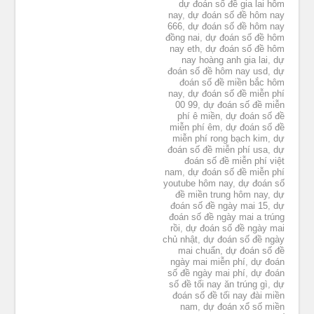
dự đoán số đề gia lai hôm
nay
,
dự đoán số đề hôm nay
666
,
dự đoán số đề hôm nay
đồng nai
,
dự đoán số đề hôm
nay eth
,
dự đoán số đề hôm
nay hoàng anh gia lai
,
dự
đoán số đề hôm nay usd
,
dự
đoán số đề miền bắc hôm
nay
,
dự đoán số đề miễn phí
00 99
,
dự đoán số đề miễn
phí ê miền
,
dự đoán số đề
miễn phí êm
,
dự đoán số đề
miễn phí rong bạch kim
,
dự
đoán số đề miễn phí usa
,
dự
đoán số đề miễn phí việt
nam
,
dự đoán số đề miễn phí
youtube hôm nay
,
dự đoán số
đề miền trung hôm nay
,
dự
đoán số đề ngày mai 15
,
dự
đoán số đề ngày mai a trúng
rồi
,
dự đoán số đề ngày mai
chủ nhật
,
dự đoán số đề ngày
mai chuẩn
,
dự đoán số đề
ngày mai miễn phí
,
dự đoán
số đề ngày mai phí
,
dự đoán
số đề tối nay ăn trúng gì
,
dự
đoán số đề tối nay đài miền
nam
,
dự đoán xổ số miền