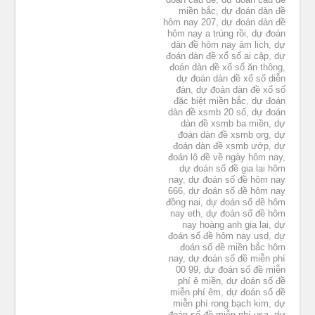
miền bắc
,
dự đoán dàn đề
hôm nay 207
,
dự đoán dàn đề
hôm nay a trúng rồi
,
dự đoán
dàn đề hôm nay âm lich
,
dự
đoán dàn đề xổ số ai cập
,
dự
đoán dàn đề xổ số ăn thông
,
dự đoán dàn đề xổ số diễn
đàn
,
dự đoán dàn đề xổ số
đặc biệt miền bắc
,
dự đoán
dàn đề xsmb 20 số
,
dự đoán
dàn đề xsmb ba miền
,
dự
đoán dàn đề xsmb org
,
dự
đoán dàn đề xsmb ướp
,
dự
đoán lô đề về ngày hôm nay
,
dự đoán số đề gia lai hôm
nay
,
dự đoán số đề hôm nay
666
,
dự đoán số đề hôm nay
đồng nai
,
dự đoán số đề hôm
nay eth
,
dự đoán số đề hôm
nay hoàng anh gia lai
,
dự
đoán số đề hôm nay usd
,
dự
đoán số đề miền bắc hôm
nay
,
dự đoán số đề miễn phí
00 99
,
dự đoán số đề miễn
phí ê miền
,
dự đoán số đề
miễn phí êm
,
dự đoán số đề
miễn phí rong bạch kim
,
dự
đoán số đề miễn phí usa
,
dự