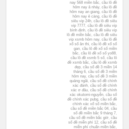
nay 568 miền bắc
,
cầu lô đề
hôm nay â nháy
,
cầu lô đề
hôm nay an giang
,
cầu lô đề
hôm nay ê càng
,
cầu lô đề
siêu vip 24h
,
cầu lô đề siêu
vip 7777
,
cầu lô đề siêu vip
bình định
,
cầu lô đề siêu vip
lô đề miền bắc
,
cầu lô đề siêu
vip xsmb hôm nay
,
cầu lô đề
xổ số ân thi
,
cầu lô đề xổ số
gan
,
cầu lô đề xổ số miền
bắc
,
cầu lô đề xổ số yo88
,
cầu lô đề xsmb 5 số
,
cầu lô
đề xsmb bắc
,
cầu lô đề xsmb
đẹp
,
cầu số đề 3 miền 14
tháng 6
,
cầu số đề 3 miền
hôm nay
,
cầu số đề 3 miền
quảng ngãi
,
cầu số đề chính
xác đánh
,
cầu số đề chính
xác ơ đâu
,
cầu số đề chính
xác okutomi-nguyễn
,
cầu số
đề chính xác pubg
,
cầu số đề
chính xác xổ số miền bắc
,
cầu số đề miền bắc 04
,
cầu
số đề miền bắc 9 tháng 7
,
cầu số đề miền bắc giờ
,
cầu
số đề miễn phí 12
,
cầu số đề
miễn phí chuẩn miền bắc
,