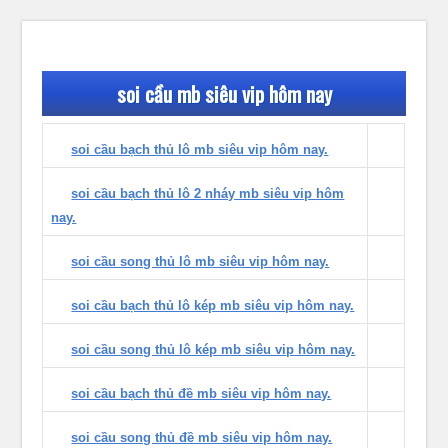
soi cầu mb siêu vip hôm nay
soi cầu bạch thủ lô mb siêu vip hôm nay.
soi cầu bạch thủ lô 2 nháy mb siêu vip hôm
nay.
soi cầu song thủ lô mb siêu vip hôm nay.
soi cầu bạch thủ lô kép mb siêu vip hôm nay.
soi cầu song thủ lô kép mb siêu vip hôm nay.
soi cầu bạch thủ đề mb siêu vip hôm nay.
soi cầu song thủ đề mb siêu vip hôm nay.