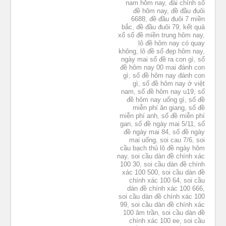
nam hôm nay
,
đài chính số
đề hôm nay
,
đề đầu đuôi
6688
,
đề đầu đuôi 7 miền
bắc
,
đề đầu đuôi 79
,
kết quả
xổ số đề miền trung hôm nay
,
lô đề hôm nay có quay
không
,
lô đề số đẹp hôm nay
,
ngày mai số đề ra con gì
,
số
đề hôm nay 00 mai đánh con
gì
,
số đề hôm nay đánh con
gì
,
số đề hôm nay ở việt
nam
,
số đề hôm nay u19
,
số
đề hôm nay uống gì
,
số đề
miễn phí ăn giang
,
số đề
miễn phí anh
,
số đề miễn phí
gan
,
số đề ngày mai 5/11
,
số
đề ngày mai 84
,
số đề ngày
mai uống
,
soi cau 7/6
,
soi
cầu bạch thủ lô đề ngày hôm
nay
,
soi cầu dàn đề chính xác
100 30
,
soi cầu dàn đề chính
xác 100 500
,
soi cầu dàn đề
chính xác 100 64
,
soi cầu
dàn đề chính xác 100 666
,
soi cầu dàn đề chính xác 100
99
,
soi cầu dàn đề chính xác
100 âm trần
,
soi cầu dàn đề
chính xác 100 ee
,
soi cầu