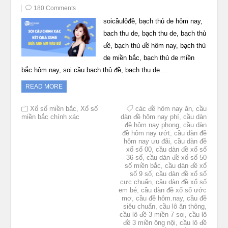
180 Comments
soicầulôđề, bạch thủ de hôm nay,
bach thu de, bạch thu de, bạch thủ
đề, bạch thủ đề hôm nay, bạch thủ
de miền bắc, bạch thủ de miền
bắc hôm nay, soi cầu bạch thủ đề, bach thu de…
READ MORE
Xổ số miền bắc
,
Xổ số
các đề hôm nay ăn
,
cầu
miền bắc chính xác
dàn đề hôm nay phí
,
cầu dàn
đề hôm nay phong
,
cầu dàn
đề hôm nay ướt
,
cầu dàn đề
hôm nay ưu đãi
,
cầu dàn đề
xổ số 00
,
cầu dàn đề xổ số
36 số
,
cầu dàn đề xổ số 50
số miền bắc
,
cầu dàn đề xổ
số 9 số
,
cầu dàn đề xổ số
cực chuẩn
,
cầu dàn đề xổ số
em bé
,
cầu dàn đề xổ số ước
mơ
,
cầu đề hôm.nay
,
cầu đề
siêu chuẩn
,
cầu lô ăn thông
,
cầu lô đề 3 miền 7 soi
,
cầu lô
đề 3 miền ông nội
,
cầu lô đề