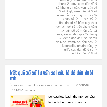
khung 2 ngày
,
xem dàn đề 6
số khung 3 ngày
,
xem dàn đề
6 số là gì
,
xem dàn đề 6 số
miền bắc hôm nay
,
xin số đề
13
,
xin số đề 79
,
xin số đề
ăn
,
xin số đề hôm nay theo
tuoi
,
xin số đề kiên giang hôm
nay
,
xin số đề miền bắc tối
nay
,
xin số đề ngày 27 tháng
6
,
xsmb dàn đề 6 số
,
xsmb
de 6 so
,
xsmb soi cầu dàn đề
6 con siêu chuẩn trúng
,
ý
nghĩa của dàn đề 6 số
,
ý
nghĩa dàn đề 6 số
kết quả xổ số tư vấn soi cầu lô đề đầu đuôi
mb
soi cau lo bach thu - soi cau lo de bach thu
07/08/2026
162 Comments
soi cau loto bach thu mb, soi cầu
lo bạch thủ, cau lo mien bac