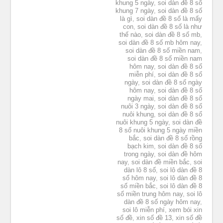
khung 5 ngày
,
soi dàn đề 8 số
khung 7 ngày
,
soi dàn đề 8 số
là gì
,
soi dàn đề 8 số là mấy
con
,
soi dàn đề 8 số là như
thế nào
,
soi dàn đề 8 số mb
,
soi dàn đề 8 số mb hôm nay
,
soi dàn đề 8 số miền nam
,
soi dàn đề 8 số miền nam
hôm nay
,
soi dàn đề 8 số
miễn phí
,
soi dàn đề 8 số
ngày
,
soi dàn đề 8 số ngày
hôm nay
,
soi dàn đề 8 số
ngày mai
,
soi dàn đề 8 số
nuôi 3 ngày
,
soi dàn đề 8 số
nuôi khung
,
soi dàn đề 8 số
nuôi khung 5 ngày
,
soi dàn đề
8 số nuôi khung 5 ngày miền
bắc
,
soi dàn đề 8 số rồng
bạch kim
,
soi dàn đề 8 số
trong ngày
,
soi dàn đề hôm
nay
,
soi dàn đề miền bắc
,
soi
dàn lô 8 số
,
soi lô dàn đề 8
số hôm nay
,
soi lô dàn đề 8
số miền bắc
,
soi lô dàn đề 8
số miền trung hôm nay
,
soi lô
dàn đề 8 số ngày hôm nay
,
soi lô miễn phí
,
xem bói xin
số đề
,
xin số đề 13
,
xin số đề