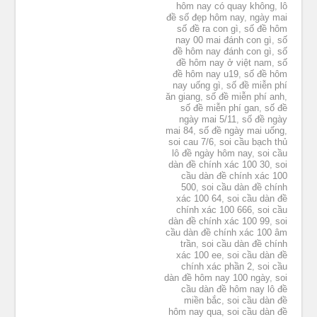
hôm nay có quay không
,
lô
đề số đẹp hôm nay
,
ngày mai
số đề ra con gì
,
số đề hôm
nay 00 mai đánh con gì
,
số
đề hôm nay đánh con gì
,
số
đề hôm nay ở việt nam
,
số
đề hôm nay u19
,
số đề hôm
nay uống gì
,
số đề miễn phí
ăn giang
,
số đề miễn phí anh
,
số đề miễn phí gan
,
số đề
ngày mai 5/11
,
số đề ngày
mai 84
,
số đề ngày mai uống
,
soi cau 7/6
,
soi cầu bạch thủ
lô đề ngày hôm nay
,
soi cầu
dàn đề chính xác 100 30
,
soi
cầu dàn đề chính xác 100
500
,
soi cầu dàn đề chính
xác 100 64
,
soi cầu dàn đề
chính xác 100 666
,
soi cầu
dàn đề chính xác 100 99
,
soi
cầu dàn đề chính xác 100 âm
trần
,
soi cầu dàn đề chính
xác 100 ee
,
soi cầu dàn đề
chính xác phần 2
,
soi cầu
dàn đề hôm nay 100 ngày
,
soi
cầu dàn đề hôm nay lô đề
miền bắc
,
soi cầu dàn đề
hôm nay qua
,
soi cầu dàn đề