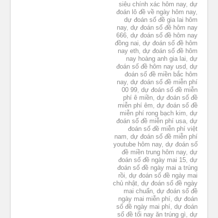
siêu chính xác hôm nay
,
dự
đoán lô đề về ngày hôm nay
,
dự đoán số đề gia lai hôm
nay
,
dự đoán số đề hôm nay
666
,
dự đoán số đề hôm nay
đồng nai
,
dự đoán số đề hôm
nay eth
,
dự đoán số đề hôm
nay hoàng anh gia lai
,
dự
đoán số đề hôm nay usd
,
dự
đoán số đề miền bắc hôm
nay
,
dự đoán số đề miễn phí
00 99
,
dự đoán số đề miễn
phí ê miền
,
dự đoán số đề
miễn phí êm
,
dự đoán số đề
miễn phí rong bạch kim
,
dự
đoán số đề miễn phí usa
,
dự
đoán số đề miễn phí việt
nam
,
dự đoán số đề miễn phí
youtube hôm nay
,
dự đoán số
đề miền trung hôm nay
,
dự
đoán số đề ngày mai 15
,
dự
đoán số đề ngày mai a trúng
rồi
,
dự đoán số đề ngày mai
chủ nhật
,
dự đoán số đề ngày
mai chuẩn
,
dự đoán số đề
ngày mai miễn phí
,
dự đoán
số đề ngày mai phí
,
dự đoán
số đề tối nay ăn trúng gì
,
dự