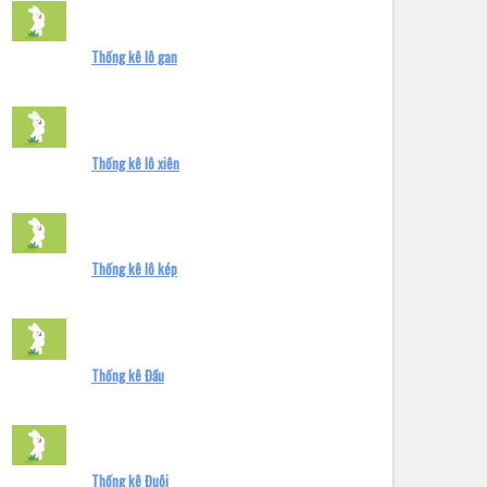
Thống kê lô gan
Thống kê lô xiên
Thống kê lô kép
Thống kê Đầu
Thống kê Đuôi