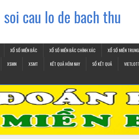
 soi cau lo de bach thu
XỔ SỐ MIỀN BẮC
XỔ SỐ MIỀN BẮC CHÍNH XÁC
XỔ SỐ MIỀN TRUNG
XSMN
XSMT
KẾT QUẢ HÔM NAY
SỔ KẾT QUẢ
VIETLOT