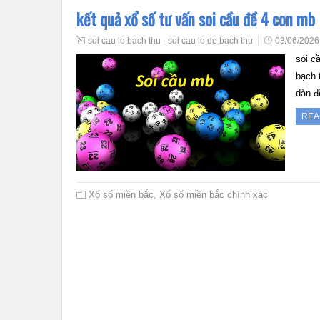
kết quả xổ số tư vấn soi cầu đề 4 con mb
soi cau lo bach thu - soi cau lo de bach thu
03/06/2026
soi c
bạch 
dàn đ
REA
Xổ số miền bắc
,
Xổ số miền bắc chính xác