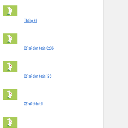
Thống kê
Xổ số điện toán 6x36
Xổ số điện toán 123
Xổ số thần tài