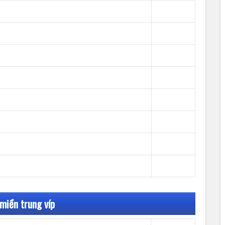
 miền trung víp