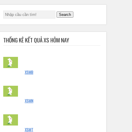
Search
THỐNG KÊ KẾT QUẢ XS HÔM NAY
XSMB
XSMN
XSMT