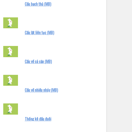
Cầu bạch thủ (MB)
Cầu lật liên tục (MB)
Cầu về cả cặp (MB)
Cầu về nhiều nháy (MB)
Thống kê đầu đuôi