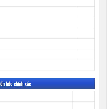
iền bắc chính xác