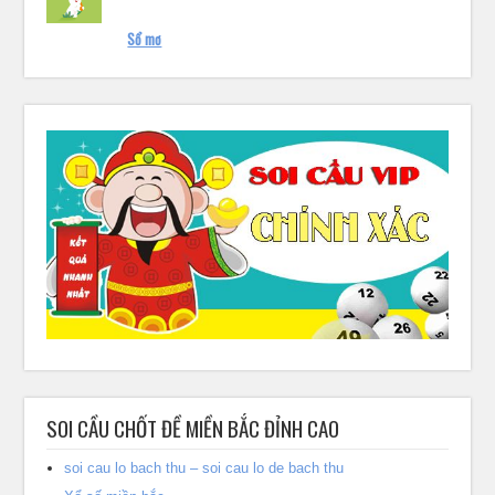
Sổ mơ
SOI CẦU CHỐT ĐỀ MIỀN BẮC ĐỈNH CAO
soi cau lo bach thu – soi cau lo de bach thu