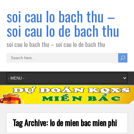
soi cau lo bach thu –
soi cau lo de bach thu
soi cau lo bach thu – soi cau lo de bach thu
Tag Archive:
lo de mien bac mien phi