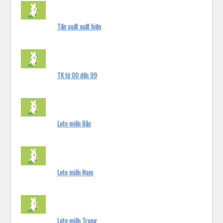
Tần suất xuất hiện
TK từ 00 đến 99
Loto miền Bắc
Loto miền Nam
Loto miền Trung