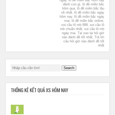
ngày
,
lô đề miền bắc hôm nay
đánh con gì
,
lô đề miền bắc
hôm qua
,
lô đề miền bắc lâu
về nhất
,
lô đề miền bắc ngày
hôm nay
,
lô đề miền bắc ngày
mai
,
lô đề miền bắc online
,
soi cầu lô mb 888
,
soi cầu lô
mb chuẩn nhất
,
soi cầu lô mb
ngày mai
,
Tại sao lại hỏi giờ
nào đánh đề tốt nhất
,
Trả lời
câu hỏi giờ nào đánh đề tốt
nhất
Search
THỐNG KÊ KẾT QUẢ XS HÔM NAY