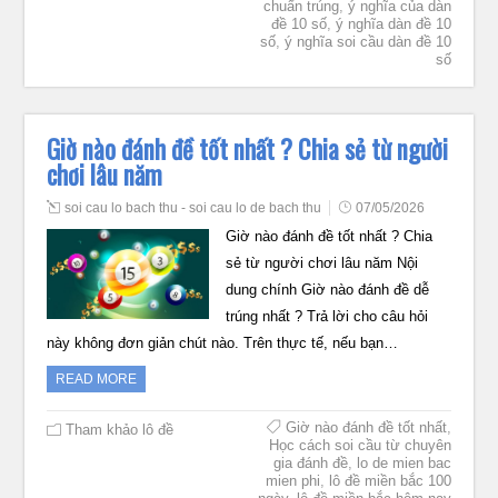
chuẩn trúng
,
ý nghĩa của dàn
đề 10 số
,
ý nghĩa dàn đề 10
số
,
ý nghĩa soi cầu dàn đề 10
số
Giờ nào đánh đề tốt nhất ? Chia sẻ từ người
chơi lâu năm
soi cau lo bach thu - soi cau lo de bach thu
07/05/2026
Giờ nào đánh đề tốt nhất ? Chia
sẻ từ người chơi lâu năm Nội
dung chính Giờ nào đánh đề dễ
trúng nhất ? Trả lời cho câu hỏi
này không đơn giản chút nào. Trên thực tế, nếu bạn…
READ MORE
Giờ nào đánh đề tốt nhất
,
Tham khảo lô đề
Học cách soi cầu từ chuyên
gia đánh đề
,
lo de mien bac
mien phi
,
lô đề miền bắc 100