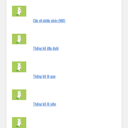
Cầu về nhiều nháy (MB)
Thống kê đầu đuôi
Thống kê lô gan
Thống kê lô xiên