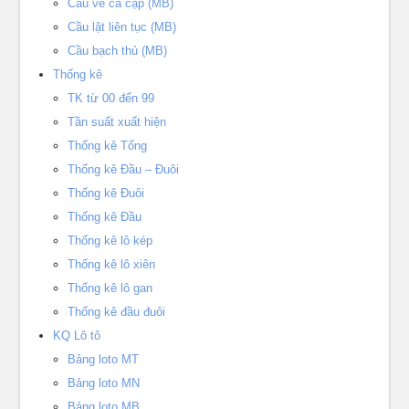
Cầu về cả cặp (MB)
Cầu lật liên tục (MB)
Cầu bạch thủ (MB)
Thống kê
TK từ 00 đến 99
Tần suất xuất hiện
Thống kê Tổng
Thống kê Đầu – Đuôi
Thống kê Đuôi
Thống kê Đầu
Thống kê lô kép
Thống kê lô xiên
Thống kê lô gan
Thống kê đầu đuôi
KQ Lô tô
Bảng loto MT
Bảng loto MN
Bảng loto MB