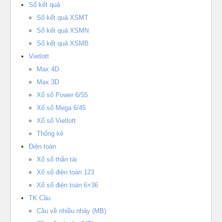
Sổ kết quả
Sổ kết quả XSMT
Sổ kết quả XSMN
Sổ kết quả XSMB
Vietlott
Max 4D
Max 3D
Xổ số Power 6/55
Xổ số Mega 6/45
Xổ số Vietlott
Thống kê
Điện toán
Xổ số thần tài
Xổ số điện toán 123
Xổ số điện toán 6×36
TK Cầu
Cầu về nhiều nháy (MB)