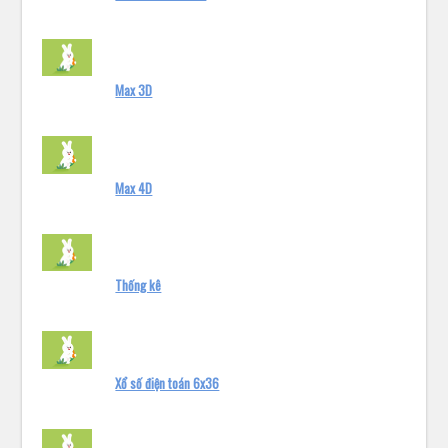
Max 3D
Max 4D
Thống kê
Xổ số điện toán 6x36