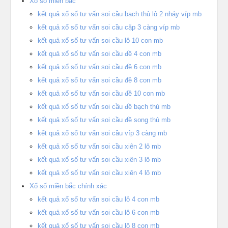
Xổ số miền bắc
kết quả xổ số tư vấn soi cầu bạch thủ lô 2 nháy víp mb
kết quả xổ số tư vấn soi cầu cặp 3 càng víp mb
kết quả xổ số tư vấn soi cầu lô 10 con mb
kết quả xổ số tư vấn soi cầu đề 4 con mb
kết quả xổ số tư vấn soi cầu đề 6 con mb
kết quả xổ số tư vấn soi cầu đề 8 con mb
kết quả xổ số tư vấn soi cầu đề 10 con mb
kết quả xổ số tư vấn soi cầu đề bạch thủ mb
kết quả xổ số tư vấn soi cầu đề song thủ mb
kết quả xổ số tư vấn soi cầu víp 3 càng mb
kết quả xổ số tư vấn soi cầu xiên 2 lô mb
kết quả xổ số tư vấn soi cầu xiên 3 lô mb
kết quả xổ số tư vấn soi cầu xiên 4 lô mb
Xổ số miền bắc chính xác
kết quả xổ số tư vấn soi cầu lô 4 con mb
kết quả xổ số tư vấn soi cầu lô 6 con mb
kết quả xổ số tư vấn soi cầu lô 8 con mb