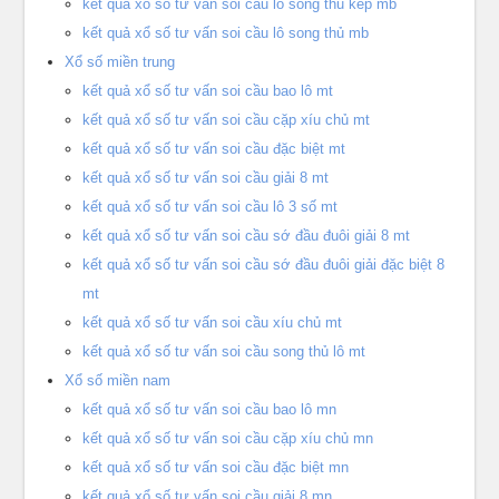
kết quả xổ số tư vấn soi cầu lô song thủ kép mb
kết quả xổ số tư vấn soi cầu lô song thủ mb
Xổ số miền trung
kết quả xổ số tư vấn soi cầu bao lô mt
kết quả xổ số tư vấn soi cầu cặp xíu chủ mt
kết quả xổ số tư vấn soi cầu đặc biệt mt
kết quả xổ số tư vấn soi cầu giải 8 mt
kết quả xổ số tư vấn soi cầu lô 3 số mt
kết quả xổ số tư vấn soi cầu sớ đầu đuôi giải 8 mt
kết quả xổ số tư vấn soi cầu sớ đầu đuôi giải đặc biệt 8
mt
kết quả xổ số tư vấn soi cầu xíu chủ mt
kết quả xổ số tư vấn soi cầu song thủ lô mt
Xổ số miền nam
kết quả xổ số tư vấn soi cầu bao lô mn
kết quả xổ số tư vấn soi cầu cặp xíu chủ mn
kết quả xổ số tư vấn soi cầu đặc biệt mn
kết quả xổ số tư vấn soi cầu giải 8 mn