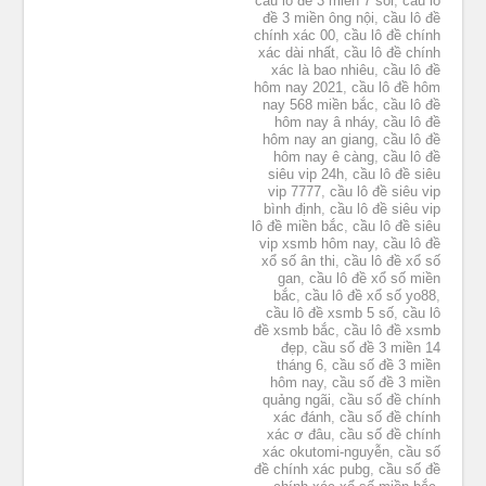
cầu lô đề 3 miền 7 soi
,
cầu lô
đề 3 miền ông nội
,
cầu lô đề
chính xác 00
,
cầu lô đề chính
xác dài nhất
,
cầu lô đề chính
xác là bao nhiêu
,
cầu lô đề
hôm nay 2021
,
cầu lô đề hôm
nay 568 miền bắc
,
cầu lô đề
hôm nay â nháy
,
cầu lô đề
hôm nay an giang
,
cầu lô đề
hôm nay ê càng
,
cầu lô đề
siêu vip 24h
,
cầu lô đề siêu
vip 7777
,
cầu lô đề siêu vip
bình định
,
cầu lô đề siêu vip
lô đề miền bắc
,
cầu lô đề siêu
vip xsmb hôm nay
,
cầu lô đề
xổ số ân thi
,
cầu lô đề xổ số
gan
,
cầu lô đề xổ số miền
bắc
,
cầu lô đề xổ số yo88
,
cầu lô đề xsmb 5 số
,
cầu lô
đề xsmb bắc
,
cầu lô đề xsmb
đẹp
,
cầu số đề 3 miền 14
tháng 6
,
cầu số đề 3 miền
hôm nay
,
cầu số đề 3 miền
quảng ngãi
,
cầu số đề chính
xác đánh
,
cầu số đề chính
xác ơ đâu
,
cầu số đề chính
xác okutomi-nguyễn
,
cầu số
đề chính xác pubg
,
cầu số đề