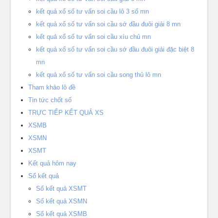
kết quả xổ số tư vấn soi cầu lô 3 số mn
kết quả xổ số tư vấn soi cầu sớ đầu đuôi giải 8 mn
kết quả xổ số tư vấn soi cầu xíu chủ mn
kết quả xổ số tư vấn soi cầu sớ đầu đuôi giải đặc biệt 8
mn
kết quả xổ số tư vấn soi cầu song thủ lô mn
Tham khảo lô đề
Tin tức chốt số
TRỰC TIẾP KẾT QUẢ XS
XSMB
XSMN
XSMT
Kết quả hôm nay
Sổ kết quả
Sổ kết quả XSMT
Sổ kết quả XSMN
Sổ kết quả XSMB