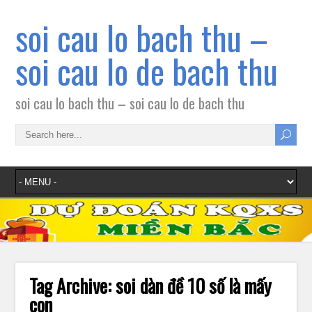
soi cau lo bach thu –
soi cau lo de bach thu
soi cau lo bach thu – soi cau lo de bach thu
Tag Archive:
soi dàn đề 10 số là mấy
con