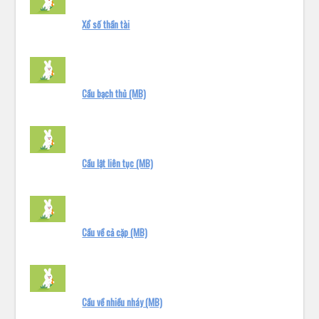
Xổ số thần tài
Cầu bạch thủ (MB)
Cầu lật liên tục (MB)
Cầu về cả cặp (MB)
Cầu về nhiều nháy (MB)