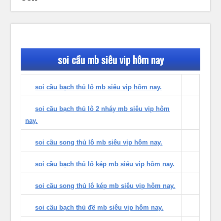
soi cầu mb siêu vip hôm nay
soi cầu bạch thủ lô mb siêu vip hôm nay.
soi cầu bạch thủ lô 2 nháy mb siêu vip hôm
nay.
soi cầu song thủ lô mb siêu vip hôm nay.
soi cầu bạch thủ lô kép mb siêu vip hôm nay.
soi cầu song thủ lô kép mb siêu vip hôm nay.
soi cầu bạch thủ đề mb siêu vip hôm nay.