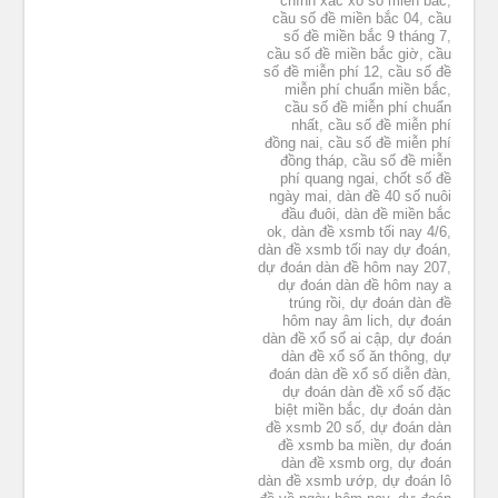
chính xác xổ số miền bắc
,
cầu số đề miền bắc 04
,
cầu
số đề miền bắc 9 tháng 7
,
cầu số đề miền bắc giờ
,
cầu
số đề miễn phí 12
,
cầu số đề
miễn phí chuẩn miền bắc
,
cầu số đề miễn phí chuẩn
nhất
,
cầu số đề miễn phí
đồng nai
,
cầu số đề miễn phí
đồng tháp
,
cầu số đề miễn
phí quang ngai
,
chốt số đề
ngày mai
,
dàn đề 40 số nuôi
đầu đuôi
,
dàn đề miền bắc
ok
,
dàn đề xsmb tối nay 4/6
,
dàn đề xsmb tối nay dự đoán
,
dự đoán dàn đề hôm nay 207
,
dự đoán dàn đề hôm nay a
trúng rồi
,
dự đoán dàn đề
hôm nay âm lich
,
dự đoán
dàn đề xổ số ai cập
,
dự đoán
dàn đề xổ số ăn thông
,
dự
đoán dàn đề xổ số diễn đàn
,
dự đoán dàn đề xổ số đặc
biệt miền bắc
,
dự đoán dàn
đề xsmb 20 số
,
dự đoán dàn
đề xsmb ba miền
,
dự đoán
dàn đề xsmb org
,
dự đoán
dàn đề xsmb ướp
,
dự đoán lô