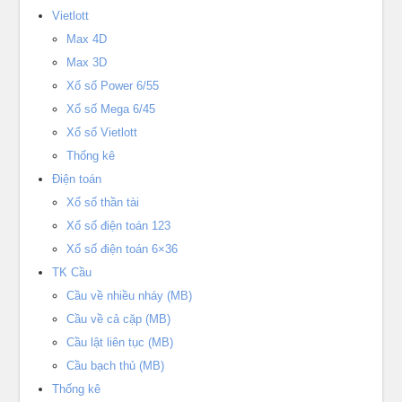
Vietlott
Max 4D
Max 3D
Xổ số Power 6/55
Xổ số Mega 6/45
Xổ số Vietlott
Thống kê
Điện toán
Xổ số thần tài
Xổ số điện toán 123
Xổ số điện toán 6×36
TK Cầu
Cầu về nhiều nháy (MB)
Cầu về cả cặp (MB)
Cầu lật liên tục (MB)
Cầu bạch thủ (MB)
Thống kê