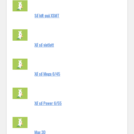
Sổ kết quả XSMT
Xổ số vietlott
Xổ số Mega 6/45
Xổ số Power 6/55
Max 3D