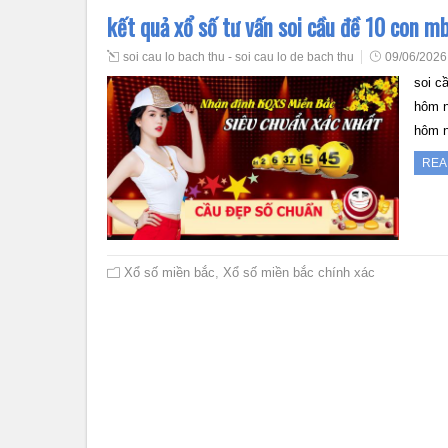
kết quả xổ số tư vấn soi cầu đề 10 con m
soi cau lo bach thu - soi cau lo de bach thu
09/06/2026
soi c
hôm n
hôm n
REA
Xổ số miền bắc
,
Xổ số miền bắc chính xác