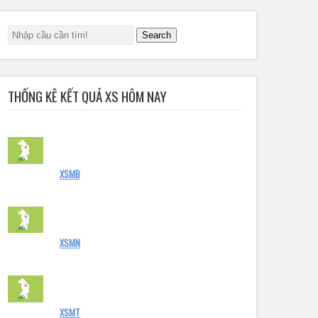
Search
THỐNG KÊ KẾT QUẢ XS HÔM NAY
XSMB
XSMN
XSMT