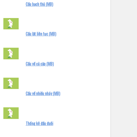
Cầu bạch thủ (MB)
Cầu lật liên tục (MB)
Cầu về cả cặp (MB)
Cầu về nhiều nháy (MB)
Thống kê đầu đuôi