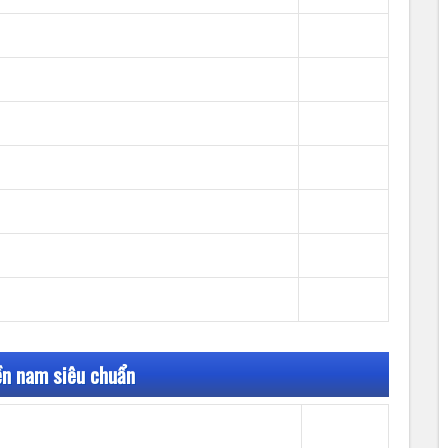
ền nam siêu chuẩn