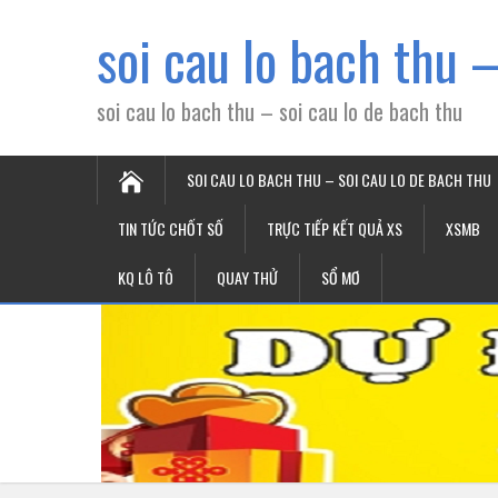
soi cau lo bach thu –
soi cau lo bach thu – soi cau lo de bach thu
SOI CAU LO BACH THU – SOI CAU LO DE BACH THU
TIN TỨC CHỐT SỐ
TRỰC TIẾP KẾT QUẢ XS
XSMB
KQ LÔ TÔ
QUAY THỬ
SỔ MƠ