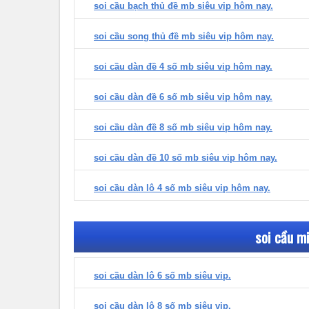
soi cầu bạch thủ đề mb siêu vip hôm nay.
soi cầu song thủ đề mb siêu vip hôm nay.
soi cầu dàn đề 4 số mb siêu vip hôm nay.
soi cầu dàn đề 6 số mb siêu vip hôm nay.
soi cầu dàn đề 8 số mb siêu vip hôm nay.
soi cầu dàn đề 10 số mb siêu vip hôm nay.
soi cầu dàn lô 4 số mb siêu vip hôm nay.
soi cầu m
soi cầu dàn lô 6 số mb siêu vip.
soi cầu dàn lô 8 số mb siêu vip.