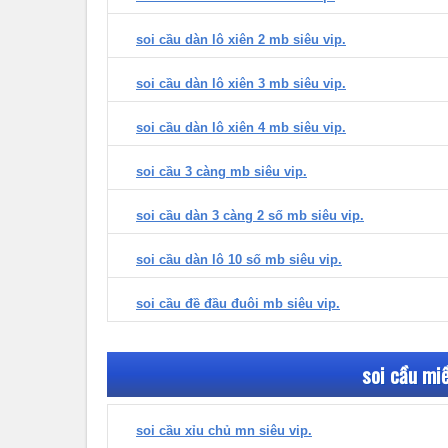
soi cầu dàn lô xiên 2 mb siêu vip.
soi cầu dàn lô xiên 3 mb siêu vip.
soi cầu dàn lô xiên 4 mb siêu vip.
soi cầu 3 càng mb siêu vip.
soi cầu dàn 3 càng 2 số mb siêu vip.
soi cầu dàn lô 10 số mb siêu vip.
soi cầu đề đầu đuôi mb siêu vip.
soi cầu mi
soi cầu xỉu chủ mn siêu vip.