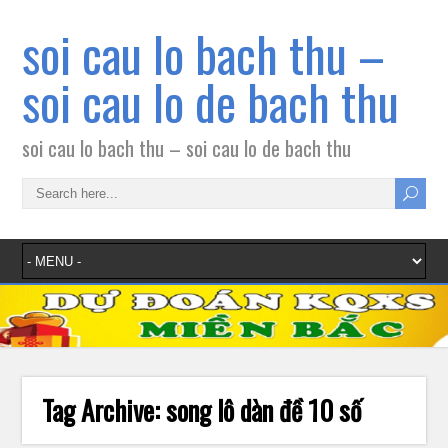
soi cau lo bach thu –
soi cau lo de bach thu
soi cau lo bach thu – soi cau lo de bach thu
Tag Archive:
song lô dàn đề 10 số