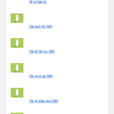
Xổ số thần tài
Cầu bạch thủ (MB)
Cầu lật liên tục (MB)
Cầu về cả cặp (MB)
Cầu về nhiều nháy (MB)