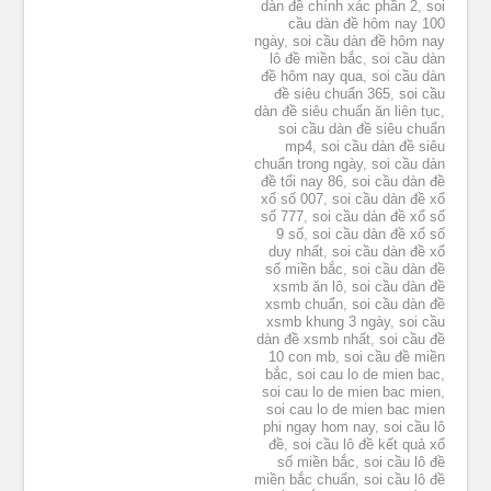
dàn đề chính xác phần 2
,
soi
cầu dàn đề hôm nay 100
ngày
,
soi cầu dàn đề hôm nay
lô đề miền bắc
,
soi cầu dàn
đề hôm nay qua
,
soi cầu dàn
đề siêu chuẩn 365
,
soi cầu
dàn đề siêu chuẩn ăn liên tục
,
soi cầu dàn đề siêu chuẩn
mp4
,
soi cầu dàn đề siêu
chuẩn trong ngày
,
soi cầu dàn
đề tối nay 86
,
soi cầu dàn đề
xổ số 007
,
soi cầu dàn đề xổ
số 777
,
soi cầu dàn đề xổ số
9 số
,
soi cầu dàn đề xổ số
duy nhất
,
soi cầu dàn đề xổ
số miền bắc
,
soi cầu dàn đề
xsmb ăn lô
,
soi cầu dàn đề
xsmb chuẩn
,
soi cầu dàn đề
xsmb khung 3 ngày
,
soi cầu
dàn đề xsmb nhất
,
soi cầu đề
10 con mb
,
soi cầu đề miền
bắc
,
soi cau lo de mien bac
,
soi cau lo de mien bac mien
,
soi cau lo de mien bac mien
phi ngay hom nay
,
soi cầu lô
đề
,
soi cầu lô đề kết quả xổ
số miền bắc
,
soi cầu lô đề
miền bắc chuẩn
,
soi cầu lô đề