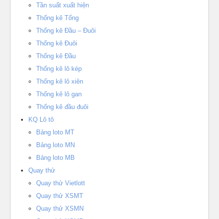
Tần suất xuất hiện
Thống kê Tổng
Thống kê Đầu – Đuôi
Thống kê Đuôi
Thống kê Đầu
Thống kê lô kép
Thống kê lô xiên
Thống kê lô gan
Thống kê đầu đuôi
KQ Lô tô
Bảng loto MT
Bảng loto MN
Bảng loto MB
Quay thử
Quay thử Vietlott
Quay thử XSMT
Quay thử XSMN