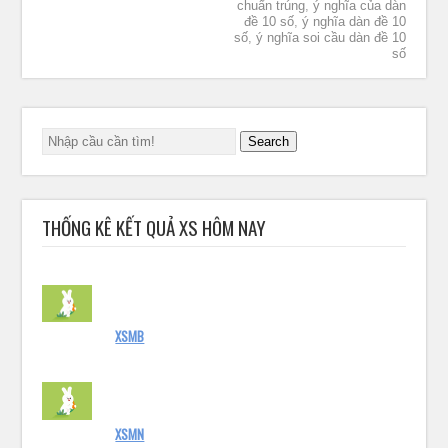
chuẩn trúng
,
ý nghĩa của dàn
đề 10 số
,
ý nghĩa dàn đề 10
số
,
ý nghĩa soi cầu dàn đề 10
số
Search
THỐNG KÊ KẾT QUẢ XS HÔM NAY
XSMB
XSMN