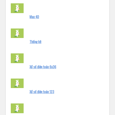
Max 4D
Thống kê
Xổ số điện toán 6x36
Xổ số điện toán 123