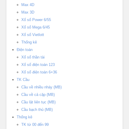
Max 4D
Max 3D
Xổ số Power 6/55
Xổ số Mega 6/45
Xổ số Vietlott
Thống kê
Điện toán
Xổ số thần tài
Xổ số điện toán 123
Xổ số điện toán 6×36
TK Cầu
Cầu về nhiều nháy (MB)
Cầu về cả cặp (MB)
Cầu lật liên tục (MB)
Cầu bạch thủ (MB)
Thống kê
TK từ 00 đến 99