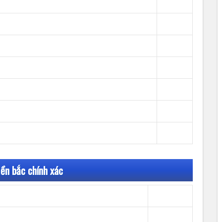
iền bắc chính xác