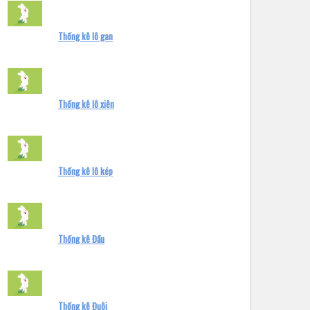
Thống kê lô gan
Thống kê lô xiên
Thống kê lô kép
Thống kê Đầu
Thống kê Đuôi